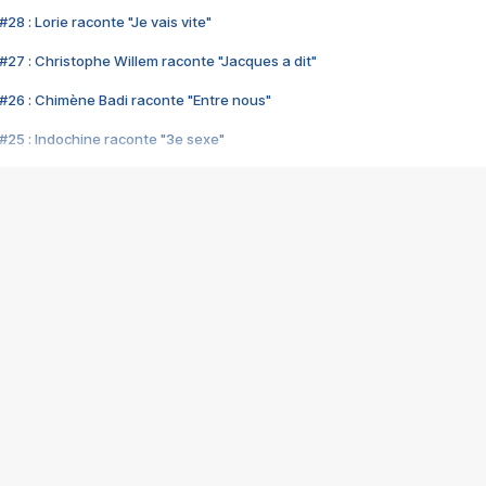
28 : Lorie raconte "Je vais vite"
#27 : Christophe Willem raconte "Jacques a dit"
#26 : Chimène Badi raconte "Entre nous"
#25 : Indochine raconte "3e sexe"
#24 : Zaho raconte "C'est chelou"
#23 : Patrick Bruel raconte "Au café des délices"
#22 : Kyo raconte "Le chemin"
#21 : Nolwenn Leroy raconte "Cassé"
#20 : Patrick Hernandez raconte "Born to be alive"
#19 : Lorie raconte "Près de moi"
#18 : Michael Jones raconte "A nos actes manqués" (avec Jean-Jacque
#17 : Khaled raconte "Aïcha"