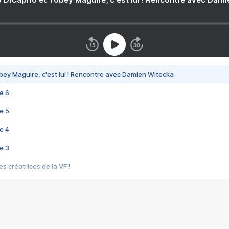
bey Maguire, c'est lui ! Rencontre avec Damien Witecka
e 6
e 5
e 4
e 3
s créatrices de la VF !
e 2
e 1
e Mektoub My Love arrive enfin ! Rencontre avec Shaïn Boumedine et Sal