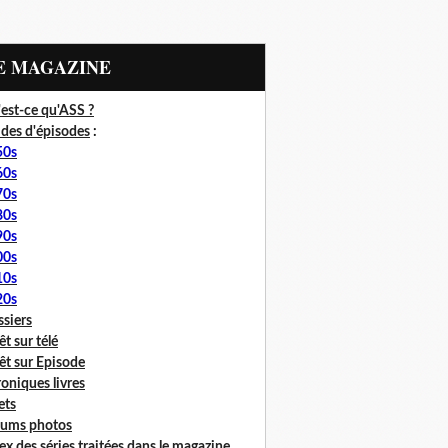
LE MAGAZINE
est-ce qu'ASS ?
des d'épisodes
:
50s
60s
70s
80s
90s
00s
10s
20s
siers
êt sur télé
êt sur Episode
oniques livres
lets
bums photos
ex des séries traitées dans le magazine