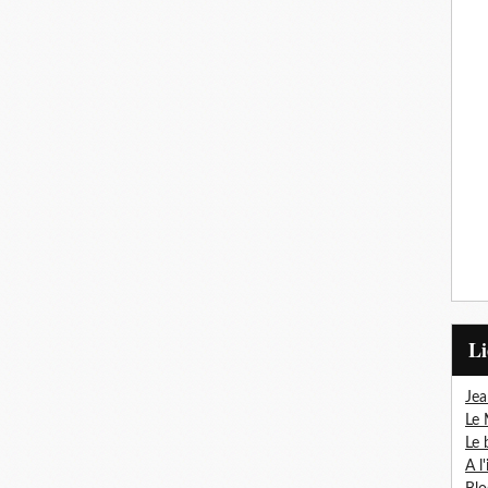
L
Jea
Le 
Le 
A l