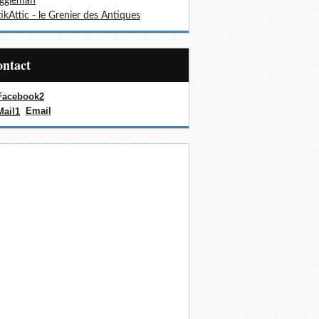
oggieman
ikAttic - le Grenier des Antiques
Contact
Email