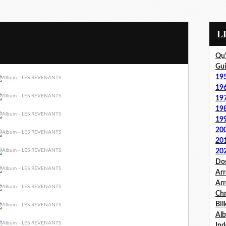
Qu'
Gui
19
19
19
19
19
20
20
20
Dos
Arr
Arr
Chr
Bil
Al
Ind