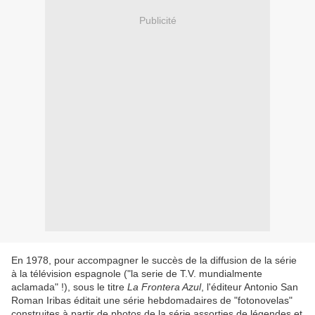
Publicité
En 1978, pour accompagner le succès de la diffusion de la série
à la télévision espagnole ("la serie de T.V. mundialmente
aclamada" !), sous le titre
La Frontera Azul
, l'éditeur Antonio San
Roman Iribas éditait une série hebdomadaires de "fotonovelas"
construites à partir de photos de la série assorties de légendes et