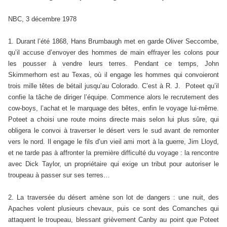
NBC, 3 décembre 1978
1. Durant l’été 1868, Hans Brumbaugh met en garde Oliver Seccombe,
qu’il accuse d’envoyer des hommes de main effrayer les colons pour
les pousser à vendre leurs terres. Pendant ce temps, John
Skimmerhorn est au Texas, où il engage les hommes qui convoieront
trois mille têtes de bétail jusqu’au Colorado. C’est à R. J. Poteet qu’il
confie la tâche de diriger l’équipe. Commence alors le recrutement des
cow-boys, l’achat et le marquage des bêtes, enfin le voyage lui-même.
Poteet a choisi une route moins directe mais selon lui plus sûre, qui
obligera le convoi à traverser le désert vers le sud avant de remonter
vers le nord. Il engage le fils d’un vieil ami mort à la guerre, Jim Lloyd,
et ne tarde pas à affronter la première difficulté du voyage : la rencontre
avec Dick Taylor, un propriétaire qui exige un tribut pour autoriser le
troupeau à passer sur ses terres…
2. La traversée du désert amène son lot de dangers : une nuit, des
Apaches volent plusieurs chevaux, puis ce sont des Comanches qui
attaquent le troupeau, blessant grièvement Canby au point que Poteet