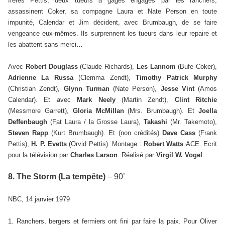
frères Pettis, deux tueurs à gages engagés par les ranchers,
assassinent Coker, sa compagne Laura et Nate Person en toute
impunité, Calendar et Jim décident, avec Brumbaugh, de se faire
vengeance eux-mêmes. Ils surprennent les tueurs dans leur repaire et
les abattent sans merci…
Avec
Robert Douglass
(Claude Richards),
Les Lannom
(Bufe Coker),
Adrienne La Russa
(Clemma Zendt),
Timothy Patrick Murphy
(Christian Zendt),
Glynn Turman
(Nate Person),
Jesse Vint
(Amos
Calendar). Et avec
Mark Neely
(Martin Zendt),
Clint Ritchie
(Messmore Garrett),
Gloria McMillan
(Mrs. Brumbaugh). Et
Joella
Deffenbaugh
(Fat Laura / la Grosse Laura),
Takashi
(Mr. Takemoto),
Steven Rapp
(Kurt Brumbaugh). Et (non crédités)
Dave Cass
(Frank
Pettis),
H. P. Evetts
(Orvid Pettis). Montage :
Robert Watts
ACE. Ecrit
pour la télévision par
Charles Larson
. Réalisé par
Virgil W. Vogel
.
8. The Storm (La tempête)
– 90’
NBC, 14 janvier 1979
1. Ranchers, bergers et fermiers ont fini par faire la paix. Pour Oliver