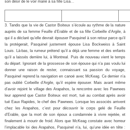
son désir de le voir marié à sa fille Lisa…
3. Tandis que la vie de Castor Boiteux s’écoule au rythme de la nature
auprès de sa femme Feuille d’Erable et de sa fille Corbeille d’Argile, à
qui il a déclaré qu’elle devrait épouser Pasquinel à son retour parce qu’il
la protégerait, Pasquinel justement épouse Lisa Bockweiss à Saint
Louis. Là-bas, la rumeur prétend qu’il a déjà une femme et des enfants
qu’il a laissés derrière lui, à Montreal. Puis de nouveau vient le temps
du départ. Ignorant de la grossesse de son épouse qui n’a pas voulu lui
donner une raison de rester, connaissant sa passion du voyage,
Pasquinel reprend la navigation en canoë avec McKeag. Ce dernier n’a
pas oublié Corbeille d’Argile, qu’il espère épouser. Mais avant même
d’avoir rejoint le village des Arapahos, la rencontre avec les Pawnees
leur apprend que Castor Boiteux est mort, tué au combat après avoir
tué Eaux Rapides, le chef des Pawnees. Lorsque les associés arrivent
chez les Arapahos, c’est pour découvrir le corps gelé de Feuille
d’Erable, que la mort de son époux a condamnée à vivre rejetée, et
finalement à mourir de froid. Alors que McKeag constate avec horreur
l’implacable loi des Arapahos, Pasquinel n’a, lui, qu’une idée en tête :