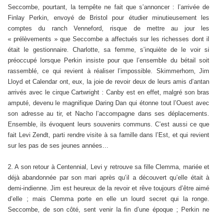
Seccombe, pourtant, la tempête ne fait que s’annoncer : l’arrivée de
Finlay Perkin, envoyé de Bristol pour étudier minutieusement les
comptes du ranch Venneford, risque de mettre au jour les
« prélèvements » que Seccombe a affectués sur les richesses dont il
était le gestionnaire. Charlotte, sa femme, s’inquiète de le voir si
préoccupé lorsque Perkin insiste pour que l’ensemble du bétail soit
rassemblé, ce qui revient à réaliser l’impossible. Skimmerhorn, Jim
Lloyd et Calendar ont, eux, la joie de revoir deux de leurs amis d’antan
arrivés avec le cirque Cartwright : Canby est en effet, malgré son bras
amputé, devenu le magnifique Daring Dan qui étonne tout l’Ouest avec
son adresse au tir, et Nacho l’accompagne dans ses déplacements.
Ensemble, ils évoquent leurs souvenirs communs. C’est aussi ce que
fait Levi Zendt, parti rendre visite à sa famille dans l’Est, et qui revient
sur les pas de ses jeunes années…
2. A son retour à Centennial, Levi y retrouve sa fille Clemma, mariée et
déjà abandonnée par son mari après qu’il a découvert qu’elle était à
demi-indienne. Jim est heureux de la revoir et rêve toujours d’être aimé
d’elle ; mais Clemma porte en elle un lourd secret qui la ronge.
Seccombe, de son côté, sent venir la fin d’une époque ; Perkin ne