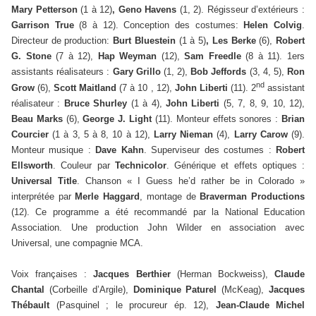
Mary Petterson
(1 à 12)
, Geno Havens
(1, 2).
Régisseur d’extérieurs :
Garrison True
(8 à 12). Conception des costumes:
Helen Colvig
.
Directeur de production:
Burt Bluestein
(1 à 5)
, Les Berke
(6),
Robert
G. Stone
(7 à 12),
Hap Weyman
(12),
Sam Freedle
(8 à 11). 1ers
assistants réalisateurs :
Gary Grillo
(1, 2),
Bob Jeffords
(3, 4, 5),
Ron
nd
Grow
(6),
Scott Maitland
(7 à 10 , 12),
John Liberti
(11). 2
assistant
réalisateur :
Bruce Shurley
(1 à 4),
John Liberti
(5, 7, 8, 9, 10, 12),
Beau Marks
(6),
George J. Light
(11). Monteur effets sonores :
Brian
Courcier
(1 à 3, 5 à 8, 10 à 12),
Larry Nieman
(4),
Larry Carow
(9).
Monteur musique :
Dave Kahn
. Superviseur des costumes :
Robert
Ellsworth
. Couleur par
Technicolor
. Générique et effets optiques :
Universal Title
. Chanson « I Guess he’d rather be in Colorado »
interprétée par
Merle Haggard
, montage de
Braverman Productions
(12). Ce programme a été recommandé par la National Education
Association. Une production John Wilder en association avec
Universal, une compagnie MCA.
Voix françaises :
Jacques Berthier
(Herman Bockweiss),
Claude
Chantal
(Corbeille d’Argile),
Dominique Paturel
(McKeag),
Jacques
Thébault
(Pasquinel ; le procureur ép. 12),
Jean-Claude Michel