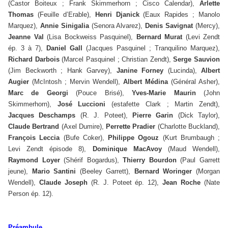
(Castor Boiteux ; Frank Skimmerhorn ; Cisco Calendar),
Arlette
Thomas
(Feuille d’Erable),
Henri Djanick
(Eaux Rapides ; Manolo
Marquez),
Annie Sinigalia
(Senora Alvarez),
Denis Savignat
(Mercy),
Jeanne Val
(Lisa Bockweiss Pasquinel),
Bernard Murat
(Levi Zendt
ép. 3 à 7),
Daniel Gall
(Jacques Pasquinel ; Tranquilino Marquez),
Richard Darbois
(Marcel Pasquinel ; Christian Zendt),
Serge Sauvion
(Jim Beckworth ; Hank Garvey),
Janine Forney
(Lucinda),
Albert
Augier
(McIntosh ; Mervin Wendell),
Albert Médina
(Général Asher),
Marc de Georgi
(Pouce Brisé),
Yves-Marie Maurin
(John
Skimmerhorn),
José Luccioni
(estafette Clark ; Martin Zendt),
Jacques Deschamps
(R. J. Poteet),
Pierre Garin
(Dick Taylor),
Claude Bertrand
(Axel Dumire),
Perrette Pradier
(Charlotte Buckland),
François Leccia
(Bufe Coker),
Philippe Ogouz
(Kurt Brumbaugh ;
Levi Zendt épisode 8),
Dominique MacAvoy
(Maud Wendell),
Raymond Loyer
(Shérif Bogardus),
Thierry Bourdon
(Paul Garrett
jeune),
Mario Santini
(Beeley Garrett),
Bernard Woringer
(Morgan
Wendell),
Claude Joseph
(R. J. Poteet ép. 12),
Jean Roche
(Nate
Person ép. 12).
Préambule