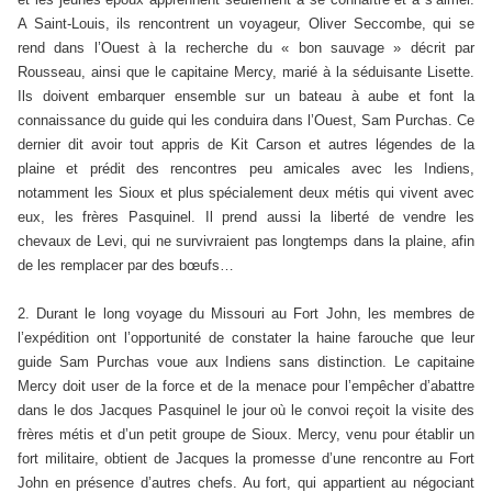
A Saint-Louis, ils rencontrent un voyageur, Oliver Seccombe, qui se
rend dans l’Ouest à la recherche du « bon sauvage » décrit par
Rousseau, ainsi que le capitaine Mercy, marié à la séduisante Lisette.
Ils doivent embarquer ensemble sur un bateau à aube et font la
connaissance du guide qui les conduira dans l’Ouest, Sam Purchas. Ce
dernier dit avoir tout appris de Kit Carson et autres légendes de la
plaine et prédit des rencontres peu amicales avec les Indiens,
notamment les Sioux et plus spécialement deux métis qui vivent avec
eux, les frères Pasquinel. Il prend aussi la liberté de vendre les
chevaux de Levi, qui ne survivraient pas longtemps dans la plaine, afin
de les remplacer par des bœufs…
2. Durant le long voyage du Missouri au Fort John, les membres de
l’expédition ont l’opportunité de constater la haine farouche que leur
guide Sam Purchas voue aux Indiens sans distinction. Le capitaine
Mercy doit user de la force et de la menace pour l’empêcher d’abattre
dans le dos Jacques Pasquinel le jour où le convoi reçoit la visite des
frères métis et d’un petit groupe de Sioux. Mercy, venu pour établir un
fort militaire, obtient de Jacques la promesse d’une rencontre au Fort
John en présence d’autres chefs. Au fort, qui appartient au négociant