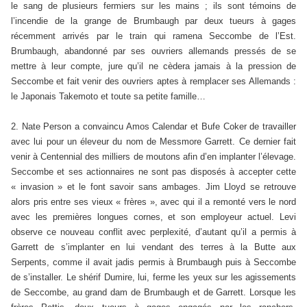
le sang de plusieurs fermiers sur les mains ; ils sont témoins de
l’incendie de la grange de Brumbaugh par deux tueurs à gages
récemment arrivés par le train qui ramena Seccombe de l’Est.
Brumbaugh, abandonné par ses ouvriers allemands pressés de se
mettre à leur compte, jure qu’il ne cèdera jamais à la pression de
Seccombe et fait venir des ouvriers aptes à remplacer ses Allemands :
le Japonais Takemoto et toute sa petite famille…
2. Nate Person a convaincu Amos Calendar et Bufe Coker de travailler
avec lui pour un éleveur du nom de Messmore Garrett. Ce dernier fait
venir à Centennial des milliers de moutons afin d’en implanter l’élevage.
Seccombe et ses actionnaires ne sont pas disposés à accepter cette
« invasion » et le font savoir sans ambages. Jim Lloyd se retrouve
alors pris entre ses vieux « frères », avec qui il a remonté vers le nord
avec les premières longues cornes, et son employeur actuel. Levi
observe ce nouveau conflit avec perplexité, d’autant qu’il a permis à
Garrett de s’implanter en lui vendant des terres à la Butte aux
Serpents, comme il avait jadis permis à Brumbaugh puis à Seccombe
de s’installer. Le shérif Dumire, lui, ferme les yeux sur les agissements
de Seccombe, au grand dam de Brumbaugh et de Garrett. Lorsque les