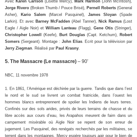
Avec
Karen Carlson
(Lisette Mercy),
Mark Harmon
(John McIntosh),
Jorge Rivero
(Broken Thumb / Pouce Brisé),
Pernell Roberts
(General
Asher),
Kario Salem
(Marcel Pasquinel),
James Sloyan
(Spade
Larkin). Et avec
Barney McFadden
(Abel Tanner),
Nick Ramus
(Lost
Eagle / Aigle Noir) et
William Lanteau
(Flagg),
Gene Otis
(Stringer),
Christopher Lowell
(Keefe),
Burt Douglas
(Capt. Ketchum),
Robert
Somers
(Sergeant). Montage :
John Elias
. Ecrit pour la télévision par
Jerry Ziegman
. Réalisé par
Paul Krasny
.
5. The Massacre (Le massacre)
– 90’
NBC, 11 novembre 1978
1. En 1861, l’Amérique est déchirée par la guerre. Tandis que dans l’est
le nord et le sud se livrent un combat fratricide, dans l’ouest les
hommes blancs entreprennent de spolier les Indiens de leurs terres.
Confinés sur des sols arides, privés de leurs terrains de chasse et du
libre accès aux cours d’eau, les Arapahos meurent de faim dans un
campement misérable où Aigle Noir se repent de son erreur de
jugement. Les Pasquinel, des renégats recherchés par les militaires, se
terrent dans les montagnes. Mercy espère toujours agir pour le bien de