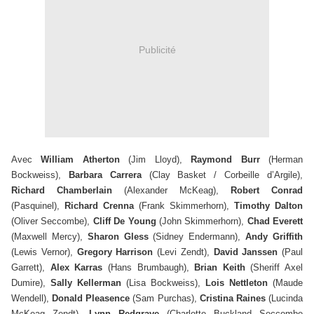
Publicité
Avec
William Atherton
(Jim Lloyd),
Raymond Burr
(Herman
Bockweiss),
Barbara Carrera
(Clay Basket / Corbeille d’Argile),
Richard Chamberlain
(Alexander McKeag),
Robert Conrad
(Pasquinel),
Richard Crenna
(Frank Skimmerhorn),
Timothy Dalton
(Oliver Seccombe),
Cliff De Young
(John Skimmerhorn),
Chad Everett
(Maxwell Mercy),
Sharon Gless
(Sidney Endermann),
Andy Griffith
(Lewis Vernor),
Gregory Harrison
(Levi Zendt),
David Janssen
(Paul
Garrett),
Alex Karras
(Hans Brumbaugh),
Brian Keith
(Sheriff Axel
Dumire),
Sally Kellerman
(Lisa Bockweiss),
Lois Nettleton
(Maude
Wendell),
Donald Pleasence
(Sam Purchas),
Cristina Raines
(Lucinda
McKeag Zendt),
Lynn Redgrave
(Charlotte Buckland Seccombe