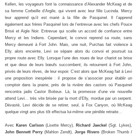
Kellen, les voyageurs font la connaissance d’Alexander McKeag et de
sa femme Corbeille d’Argile, qui vivent avec leur fille Lucinda. Mercy
leur apprend qu’il est marié à la fille de Pasquinel. Il l’apprend
également aux frères Pasquinel lors de l’entrevue avec les chefs Pouce
Brisé et Aigle Noir. Entrevue qui scelle un accord de confiance entre
Mercy et les Indiens. Cependant, le convoi reprend sa route, sans
Mercy demeuré à Fort John. Mais, une nuit, Purchas fait violence à
Elly. alors enceinte, Levi se sépare alors du convoi et poursuit sa
propre route avec Elly. Lorsque l’une des roues de leur chariot se brise
et que deux de leurs bœufs succombent, ils retournent à Fort John,
privés de leurs rêves, de leur espoir. C’est alors que McKeag fait à Levi
une proposition inespérée : il propose de s’associer pour établir un
comptoir dans la prairie, près de la rivière des castors où Pasquinel
rencontra jadis Castor Boiteux. Là, la promesse d’une vie nouvelle
attend Levi… très vite brisée par la mort d’Elly, mordue par un serpent.
Dévasté, Levi décide de se retirer, seul, à Fox Canyon, où McKeag
quelque vingt ans plus tôt effectua lui-même une pénible retraite…
Avec
Karen Carlson
(Lisette Mercy),
Richard Jaeckel
(Sgt. Lykes),
John Bennett Perry
(Mahlon Zendt),
Jorge Rivero
(Broken Thumb /