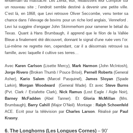
lendemain du massacre. Les Zendt, eux, rebâtissent leur Comptoir sur
un nouveau site ; l’endroit semble destiné à devenir une petite ville.
C’est là, en 1868, que Levi retrouve Oliver Seccombe, venu tenter sa
chance dans l’élevage de bovins pour un riche lord anglais, Venneford .
Levi lui suggère d’engager John Skimmerhorn pour ramener le bétail du
Texas. Quant à Hans Brumbaugh, il apprend que le filon de la Vallée
Bleue a finalement été découvert, donnant le signal d’une ruée vers l’or.
Lui-même ne regrette rien, cependant, car il a désormais retrouvé sa
famille, avec laquelle il cultive ses terres…
Avec
Karen Carlson
(Lisette Mercy),
Mark Harmon
(John McIntosh),
Jorge Rivero
(Broken Thumb / Pouce Brisé),
Pernell Roberts
(General
Asher),
Kario Salem
(Marcel Pasquinel),
James Sloyan
(Spade
Larkin),
Morgan Woodward
(General Wade). Et avec
Steve Burns
(Pvt.
Clark / Estafette Clark),
Nick Ramus
(Lost Eagle / Aigle Noir),
Barney McFadden
(Abel Tanner). Et
Gloria McMillan
(Mrs.
Brumbaugh),
Barry Cahill
(Major O’Neil). Montage :
Ralph Schoenfeld
ACE.
Ecrit pour la télévision par
Charles Larson
. Réalisé par
Paul
Krasny
.
6. The Longhorns (Les Longues Cornes)
– 90’