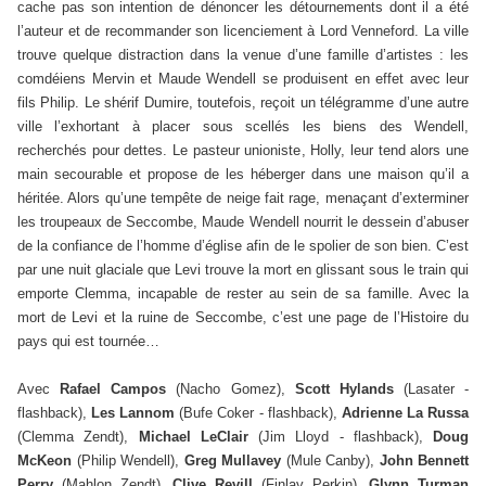
cache pas son intention de dénoncer les détournements dont il a été
l’auteur et de recommander son licenciement à Lord Venneford. La ville
trouve quelque distraction dans la venue d’une famille d’artistes : les
comdéiens Mervin et Maude Wendell se produisent en effet avec leur
fils Philip. Le shérif Dumire, toutefois, reçoit un télégramme d’une autre
ville l’exhortant à placer sous scellés les biens des Wendell,
recherchés pour dettes. Le pasteur unioniste, Holly, leur tend alors une
main secourable et propose de les héberger dans une maison qu’il a
héritée. Alors qu’une tempête de neige fait rage, menaçant d’exterminer
les troupeaux de Seccombe, Maude Wendell nourrit le dessein d’abuser
de la confiance de l’homme d’église afin de le spolier de son bien. C’est
par une nuit glaciale que Levi trouve la mort en glissant sous le train qui
emporte Clemma, incapable de rester au sein de sa famille. Avec la
mort de Levi et la ruine de Seccombe, c’est une page de l’Histoire du
pays qui est tournée…
Avec
Rafael Campos
(Nacho Gomez),
Scott Hylands
(Lasater -
flashback),
Les Lannom
(Bufe Coker - flashback),
Adrienne La Russa
(Clemma Zendt),
Michael LeClair
(Jim Lloyd - flashback),
Doug
McKeon
(Philip Wendell),
Greg Mullavey
(Mule Canby),
John Bennett
Perry
(Mahlon Zendt),
Clive Revill
(Finlay Perkin),
Glynn Turman