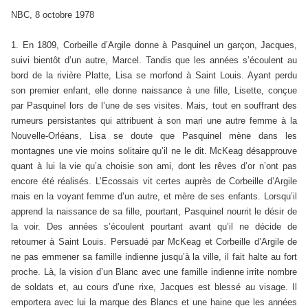
NBC, 8 octobre 1978
1. En 1809, Corbeille d’Argile donne à Pasquinel un garçon, Jacques,
suivi bientôt d’un autre, Marcel. Tandis que les années s’écoulent au
bord de la rivière Platte, Lisa se morfond à Saint Louis. Ayant perdu
son premier enfant, elle donne naissance à une fille, Lisette, conçue
par Pasquinel lors de l’une de ses visites. Mais, tout en souffrant des
rumeurs persistantes qui attribuent à son mari une autre femme à la
Nouvelle-Orléans, Lisa se doute que Pasquinel mène dans les
montagnes une vie moins solitaire qu’il ne le dit. McKeag désapprouve
quant à lui la vie qu’a choisie son ami, dont les rêves d’or n’ont pas
encore été réalisés. L’Ecossais vit certes auprès de Corbeille d’Argile
mais en la voyant femme d’un autre, et mère de ses enfants. Lorsqu’il
apprend la naissance de sa fille, pourtant, Pasquinel nourrit le désir de
la voir. Des années s’écoulent pourtant avant qu’il ne décide de
retourner à Saint Louis. Persuadé par McKeag et Corbeille d’Argile de
ne pas emmener sa famille indienne jusqu’à la ville, il fait halte au fort
proche. Là, la vision d’un Blanc avec une famille indienne irrite nombre
de soldats et, au cours d’une rixe, Jacques est blessé au visage. Il
emportera avec lui la marque des Blancs et une haine que les années