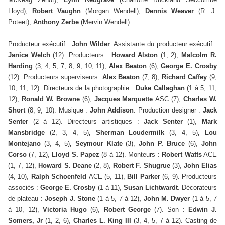
Lloyd),
Robert Vaughn
(Morgan Wendell),
Dennis
Weaver
(R. J.
Poteet),
Anthony Zerbe
(Mervin Wendell).
Producteur exécutif :
John Wilder
. Assistante du producteur exécutif :
Janice Welch
(12).
Producteurs :
Howard Alston
(1, 2),
Malcolm R.
Harding
(3, 4, 5, 7, 8, 9, 10, 11),
Alex Beaton
(6),
George E. Crosby
(12).
Producteurs superviseurs:
Alex Beaton
(7, 8),
Richard Caffey
(9,
10, 11, 12). Directeurs de la photographie :
Duke Callaghan
(1 à 5, 11,
12),
Ronald W. Browne
(6),
Jacques Marquette
ASC (7),
Charles W.
Short
(8, 9, 10). Musique :
John Addison
. Production designer :
Jack
Senter
(2 à 12). Directeurs artistiques :
Jack Senter
(1),
Mark
Mansbridge
(2, 3, 4, 5)
, Sherman Loudermilk
(3, 4, 5)
, Lou
Montejano
(3, 4, 5)
, Seymour Klate
(3),
John P. Bruce
(6),
John
Corso
(7, 12),
Lloyd S. Papez
(8 à 12).
Monteurs :
Robert Watts
ACE
(1, 7, 12),
Howard S. Deane
(2, 8),
Robert F. Shugrue
(3),
John Elias
(4, 10),
Ralph Schoenfeld
ACE (5, 11),
Bill Parker
(6, 9).
Producteurs
associés :
George E. Crosby
(1 à 11),
Susan Lichtwardt
. Décorateurs
de plateau :
Joseph J. Stone
(1 à 5, 7 à 12)
, John M. Dwyer
(1 à 5, 7
à 10, 12),
Victoria Hugo
(6),
Robert George
(7). Son :
Edwin J.
Somers, Jr
(1, 2, 6),
Charles L. King III
(3, 4, 5, 7 à 12).
Casting de