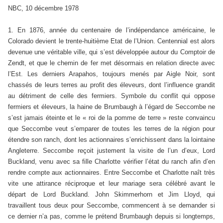
NBC, 10 décembre 1978
1. En 1876, année du centenaire de l’indépendance américaine, le
Colorado devient le trente-huitième Etat de l’Union. Centennial est alors
devenue une véritable ville, qui s’est développée autour du Comptoir de
Zendt, et que le chemin de fer met désormais en relation directe avec
l’Est. Les derniers Arapahos, toujours menés par Aigle Noir, sont
chassés de leurs terres au profit des éleveurs, dont l’influence grandit
au détriment de celle des fermiers. Symbole du conflit qui oppose
fermiers et éleveurs, la haine de Brumbaugh à l’égard de Seccombe ne
s’est jamais éteinte et le « roi de la pomme de terre » reste convaincu
que Seccombe veut s’emparer de toutes les terres de la région pour
étendre son ranch, dont les actionnaires s’enrichissent dans la lointaine
Angleterre. Seccombe reçoit justement la visite de l’un d’eux, Lord
Buckland, venu avec sa fille Charlotte vérifier l’état du ranch afin d’en
rendre compte aux actionnaires. Entre Seccombe et Charlotte naît très
vite une attirance réciproque et leur mariage sera célébré avant le
départ de Lord Buckland. John Skimmerhorn et Jim Lloyd, qui
travaillent tous deux pour Seccombe, commencent à se demander si
ce dernier n’a pas, comme le prétend Brumbaugh depuis si longtemps,