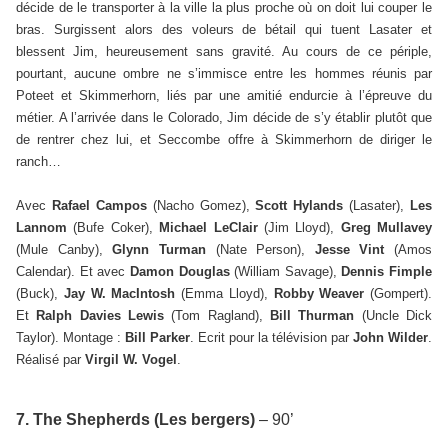
décide de le transporter à la ville la plus proche où on doit lui couper le
bras. Surgissent alors des voleurs de bétail qui tuent Lasater et
blessent Jim, heureusement sans gravité. Au cours de ce périple,
pourtant, aucune ombre ne s’immisce entre les hommes réunis par
Poteet et Skimmerhorn, liés par une amitié endurcie à l’épreuve du
métier. A l’arrivée dans le Colorado, Jim décide de s’y établir plutôt que
de rentrer chez lui, et Seccombe offre à Skimmerhorn de diriger le
ranch…
Avec
Rafael Campos
(Nacho Gomez),
Scott Hylands
(Lasater),
Les
Lannom
(Bufe Coker),
Michael LeClair
(Jim Lloyd),
Greg Mullavey
(Mule Canby),
Glynn Turman
(Nate Person),
Jesse Vint
(Amos
Calendar). Et avec
Damon Douglas
(William Savage),
Dennis Fimple
(Buck),
Jay W. MacIntosh
(Emma Lloyd),
Robby Weaver
(Gompert).
Et
Ralph Davies Lewis
(Tom Ragland),
Bill Thurman
(Uncle Dick
Taylor).
Montage :
Bill Parker
. Ecrit pour la télévision par
John Wilder
.
Réalisé par
Virgil W. Vogel
.
7. The Shepherds (Les bergers)
– 90’