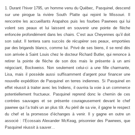
1. Durant l’hiver 1795, un homme venu du Québec, Pasquinel, descend
sur une pirogue la rivière South Platte qui rejoint le Missouri. Il
rencontre les accueillants Arapahos puis les fourbes Pawnees qui lui
volent ses peaux et lui laissent en souvenir une pointe de flèche
enfoncée profondément dans les chairs. C’est aux Cheyennes qu’il doit
son salut. Il tentera sans succès de récupérer ses peaux, emportées
par des brigands blancs, comme lui. Privé de ses biens, il se rend dès
son arrivée à Saint Louis chez le docteur Richard Butler, qui renonce à
retirer la pointe de flèche de son dos mais le présente à un ami
négociant, Bockweiss. Non seulement celui-ci a une fille charmante,
Lisa, mais il possède aussi suffisamment d’argent pour financer une
nouvelle expédition de Pasquinel en terres indiennes. Si Pasquinel en
effet réussit à traiter avec les Indiens, il ouvrira la voie à un commerce
potentiellement fructueux. Pasquinel reprend donc le chemin de ces
contrées sauvages et se présente courageusement devant le chef
pawnee qui l’a trahi un an plus tôt. Au péril de sa vie, il gagne le respect
du chef et la promesse d’échanges à venir. Il y gagne en outre un
associé : l’Ecossais Alexander McKeag, prisonnier des Pawnees, que
Pasquinel réussit à sauver…