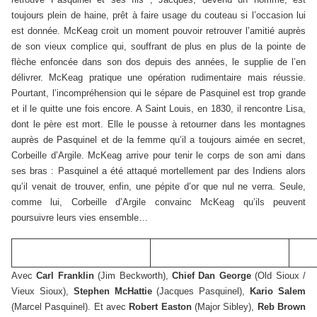
toujours plein de haine, prêt à faire usage du couteau si l’occasion lui
est donnée. McKeag croit un moment pouvoir retrouver l’amitié auprès
de son vieux complice qui, souffrant de plus en plus de la pointe de
flèche enfoncée dans son dos depuis des années, le supplie de l’en
délivrer. McKeag pratique une opération rudimentaire mais réussie.
Pourtant, l’incompréhension qui le sépare de Pasquinel est trop grande
et il le quitte une fois encore. A Saint Louis, en 1830, il rencontre Lisa,
dont le père est mort. Elle le pousse à retourner dans les montagnes
auprès de Pasquinel et de la femme qu’il a toujours aimée en secret,
Corbeille d’Argile. McKeag arrive pour tenir le corps de son ami dans
ses bras : Pasquinel a été attaqué mortellement par des Indiens alors
qu’il venait de trouver, enfin, une pépite d’or que nul ne verra. Seule,
comme lui, Corbeille d’Argile convainc McKeag qu’ils peuvent
poursuivre leurs vies ensemble…
Avec
Carl Franklin
(Jim Beckworth),
Chief Dan George
(Old Sioux /
Vieux Sioux),
Stephen McHattie
(Jacques Pasquinel),
Kario Salem
(Marcel Pasquinel). Et avec
Robert Easton
(Major Sibley),
Reb Brown