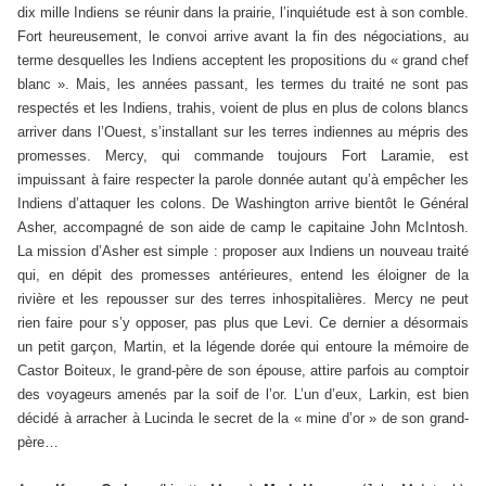
dix mille Indiens se réunir dans la prairie, l’inquiétude est à son comble.
Fort heureusement, le convoi arrive avant la fin des négociations, au
terme desquelles les Indiens acceptent les propositions du « grand chef
blanc ». Mais, les années passant, les termes du traité ne sont pas
respectés et les Indiens, trahis, voient de plus en plus de colons blancs
arriver dans l’Ouest, s’installant sur les terres indiennes au mépris des
promesses. Mercy, qui commande toujours Fort Laramie, est
impuissant à faire respecter la parole donnée autant qu’à empêcher les
Indiens d’attaquer les colons. De Washington arrive bientôt le Général
Asher, accompagné de son aide de camp le capitaine John McIntosh.
La mission d’Asher est simple : proposer aux Indiens un nouveau traité
qui, en dépit des promesses antérieures, entend les éloigner de la
rivière et les repousser sur des terres inhospitalières. Mercy ne peut
rien faire pour s’y opposer, pas plus que Levi. Ce dernier a désormais
un petit garçon, Martin, et la légende dorée qui entoure la mémoire de
Castor Boiteux, le grand-père de son épouse, attire parfois au comptoir
des voyageurs amenés par la soif de l’or. L’un d’eux, Larkin, est bien
décidé à arracher à Lucinda le secret de la « mine d’or » de son grand-
père…