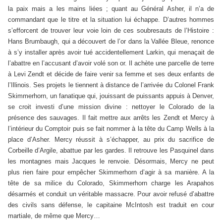
la paix mais a les mains liées ; quant au Général Asher, il n’a de
commandant que le titre et la situation lui échappe. D’autres hommes
s’efforcent de trouver leur voie loin de ces soubresauts de l’Histoire :
Hans Brumbaugh, qui a découvert de l’or dans la Vallée Bleue, renonce
à s’y installer après avoir tué accidentellement Larkin, qui menaçait de
l’abattre en l’accusant d’avoir volé son or. Il achète une parcelle de terre
à Levi Zendt et décide de faire venir sa femme et ses deux enfants de
l’Illinois. Ses projets le tiennent à distance de l’arrivée du Colonel Frank
Skimmerhorn, un fanatique qui, jouissant de puissants appuis à Denver,
se croit investi d’une mission divine : nettoyer le Colorado de la
présence des sauvages. Il fait mettre aux arrêts les Zendt et Mercy à
l’intérieur du Comptoir puis se fait nommer à la tête du Camp Wells à la
place d’Asher. Mercy réussit à s’échapper, au prix du sacrifice de
Corbeille d’Argile, abattue par les gardes. Il retrouve les Pasquinel dans
les montagnes mais Jacques le renvoie. Désormais, Mercy ne peut
plus rien faire pour empêcher Skimmerhorn d’agir à sa manière. A la
tête de sa milice du Colorado, Skimmerhorn charge les Arapahos
désarmés et conduit un véritable massacre. Pour avoir refusé d’abattre
des civils sans défense, le capitaine McIntosh est traduit en cour
martiale, de même que Mercy…