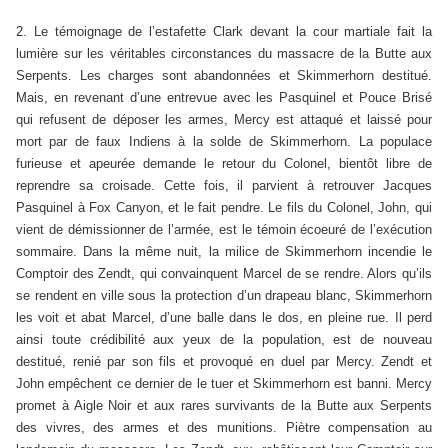
2. Le témoignage de l’estafette Clark devant la cour martiale fait la
lumière sur les véritables circonstances du massacre de la Butte aux
Serpents. Les charges sont abandonnées et Skimmerhorn destitué.
Mais, en revenant d’une entrevue avec les Pasquinel et Pouce Brisé
qui refusent de déposer les armes, Mercy est attaqué et laissé pour
mort par de faux Indiens à la solde de Skimmerhorn. La populace
furieuse et apeurée demande le retour du Colonel, bientôt libre de
reprendre sa croisade. Cette fois, il parvient à retrouver Jacques
Pasquinel à Fox Canyon, et le fait pendre. Le fils du Colonel, John, qui
vient de démissionner de l’armée, est le témoin écoeuré de l’exécution
sommaire. Dans la même nuit, la milice de Skimmerhorn incendie le
Comptoir des Zendt, qui convainquent Marcel de se rendre. Alors qu’ils
se rendent en ville sous la protection d’un drapeau blanc, Skimmerhorn
les voit et abat Marcel, d’une balle dans le dos, en pleine rue. Il perd
ainsi toute crédibilité aux yeux de la population, est de nouveau
destitué, renié par son fils et provoqué en duel par Mercy. Zendt et
John empêchent ce dernier de le tuer et Skimmerhorn est banni. Mercy
promet à Aigle Noir et aux rares survivants de la Butte aux Serpents
des vivres, des armes et des munitions. Piètre compensation au