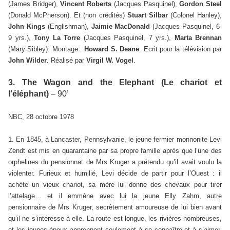
(James Bridger),
Vincent Roberts
(Jacques Pasquinel),
Gordon Steel
(Donald McPherson). Et (non crédités)
Stuart Silbar
(Colonel Hanley),
John Kings
(Englishman),
Jaimie MacDonald
(Jacques Pasquinel, 6-
9 yrs.),
Tony La Torre
(Jacques Pasquinel, 7 yrs.),
Marta Brennan
(Mary Sibley). Montage :
Howard S. Deane
. Ecrit pour la télévision par
John Wilder
. Réalisé par
Virgil W. Vogel
.
3. The Wagon and the Elephant (Le chariot et
l’éléphant)
– 90’
NBC, 28 octobre 1978
1. En 1845, à Lancaster, Pennsylvanie, le jeune fermier monnonite Levi
Zendt est mis en quarantaine par sa propre famille après que l’une des
orphelines du pensionnat de Mrs Kruger a prétendu qu’il avait voulu la
violenter. Furieux et humilié, Levi décide de partir pour l’Ouest : il
achète un vieux chariot, sa mère lui donne des chevaux pour tirer
l’attelage… et il emmène avec lui la jeune Elly Zahm, autre
pensionnaire de Mrs Kruger, secrètement amoureuse de lui bien avant
qu’il ne s’intéresse à elle. La route est longue, les rivières nombreuses,
et les jeunes époux apprennent seulement à se connaître et à s’aimer.