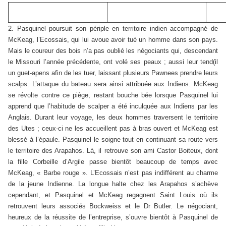
2. Pasquinel poursuit son périple en territoire indien accompagné de
McKeag, l’Ecossais, qui lui avoue avoir tué un homme dans son pays.
Mais le coureur des bois n’a pas oublié les négociants qui, descendant
le Missouri l’année précédente, ont volé ses peaux ; aussi leur tend(il
un guet-apens afin de les tuer, laissant plusieurs Pawnees prendre leurs
scalps. L’attaque du bateau sera ainsi attribuée aux Indiens. McKeag
se révolte contre ce piège, restant bouche bée lorsque Pasquinel lui
apprend que l’habitude de scalper a été inculquée aux Indiens par les
Anglais. Durant leur voyage, les deux hommes traversent le territoire
des Utes ; ceux-ci ne les accueillent pas à bras ouvert et McKeag est
blessé à l’épaule. Pasquinel le soigne tout en continuant sa route vers
le territoire des Arapahos. Là, il retrouve son ami Castor Boiteux, dont
la fille Corbeille d’Argile passe bientôt beaucoup de temps avec
McKeag, « Barbe rouge ». L’Ecossais n’est pas indifférent au charme
de la jeune Indienne. La longue halte chez les Arapahos s’achève
cependant, et Pasquinel et McKeag regagnent Saint Louis où ils
retrouvent leurs associés Bockweiss et le Dr Butler. Le négociant,
heureux de la réussite de l’entreprise, s’ouvre bientôt à Pasquinel de