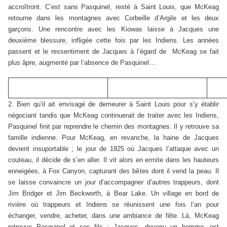
accroîtront. C’est sans Pasquinel, resté à Saint Louis, que McKeag
retourne dans les montagnes avec Corbeille d’Argile et les deux
garçons. Une rencontre avec les Kiowas laisse à Jacques une
deuxième blessure, infligée cette fois par les Indiens. Les années
passent et le ressentiment de Jacques à l’égard de McKeag se fait
plus âpre, augmenté par l’absence de Pasquinel…
2. Bien qu’il ait envisagé de demeurer à Saint Louis pour s’y établir
négociant tandis que McKeag continuerait de traiter avec les Indiens,
Pasquinel finit par reprendre le chemin des montagnes. Il y retrouve sa
famille indienne. Pour McKeag, en revanche, la haine de Jacques
devient insuportable ; le jour de 1825 où Jacques l’attaque avec un
couteau, il décide de s’en aller. Il vit alors en ermite dans les hauteurs
enneigées, à Fox Canyon, capturant des bêtes dont il vend la peau. Il
se laisse convaincre un jour d’accompagner d’autres trappeurs, dont
Jim Bridger et Jim Beckworth, à Bear Lake. Un village en bord de
rivière où trappeurs et Indiens se réunissent une fois l’an pour
échanger, vendre, acheter, dans une ambiance de fête. Là, McKeag
retrouve Pasquinel et ses fils ; Jacques, devenu un homme, est