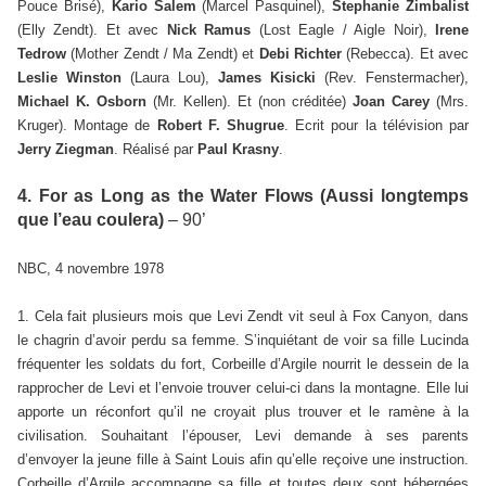
Pouce Brisé),
Kario Salem
(Marcel Pasquinel),
Stephanie Zimbalist
(Elly Zendt). Et avec
Nick Ramus
(Lost Eagle / Aigle Noir),
Irene
Tedrow
(Mother Zendt / Ma Zendt) et
Debi Richter
(Rebecca). Et avec
Leslie Winston
(Laura Lou),
James Kisicki
(Rev. Fenstermacher),
Michael K. Osborn
(Mr. Kellen). Et (non créditée)
Joan Carey
(Mrs.
Kruger). Montage de
Robert F. Shugrue
. Ecrit pour la télévision par
Jerry Ziegman
. Réalisé par
Paul Krasny
.
4. For as Long as the Water Flows (Aussi longtemps
que l’eau coulera)
– 90’
NBC, 4 novembre 1978
1. Cela fait plusieurs mois que Levi Zendt vit seul à Fox Canyon, dans
le chagrin d’avoir perdu sa femme. S’inquiétant de voir sa fille Lucinda
fréquenter les soldats du fort, Corbeille d’Argile nourrit le dessein de la
rapprocher de Levi et l’envoie trouver celui-ci dans la montagne. Elle lui
apporte un réconfort qu’il ne croyait plus trouver et le ramène à la
civilisation. Souhaitant l’épouser, Levi demande à ses parents
d’envoyer la jeune fille à Saint Louis afin qu’elle reçoive une instruction.
Corbeille d’Argile accompagne sa fille et toutes deux sont hébergées