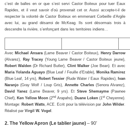
c’est de balles en or que s’est servi Castor Boiteux pour tuer Eaux
Rapides, et il veut savoir d’où provenait cet or. Aussi accepte-t-il de
respecter la volonté de Castor Boiteux en emmenant Corbeille d’Argile
avec lui, au grand désarroi de McKeag. Ils sont désormais trois à
descendre la rivière, s’enfonçant dans les territoires indiens…
Avec
Michael Ansara
(Lame Beaver / Castor Boiteux),
Henry Darrow
(Alvarez),
Ray Tracey
(Young Lame Beaver / Castor Boiteux jeune),
Robert Walden
(Dr Richard Butler),
Clint Walker
(Joe Bean).
Et avec
Maria Yolanda Aguayo
(Blue Leaf / Feuille d’Erable),
Monika Ramirez
(Blue Leaf, 14 yrs),
Robert Tessier
(Rude Water / Eaux Rapides),
Ivan
Naranjo
(Gray Wolf / Loup Gris),
Annette Charles
(Senora Alvarez),
David Yanez
(Lame Beaver, 9 yrs). Et
Steve Shemayme
(Pawnee
nd
st
Chief),
Ken Yellow Moon
(2
Arapaho),
Duane Loken
(1
Cheyenne).
Montage:
Robert Watts
, ACE. Ecrit pour la télévision par
John Wilder
.
Réalisé par
Virgil W. Vogel
.
2. The Yellow Apron (Le tablier jaune)
– 90’