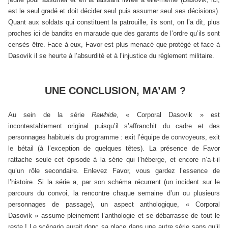
est le seul gradé et doit décider seul puis assumer seul ses décisions).
Quant aux soldats qui constituent la patrouille, ils sont, on l’a dit, plus
proches ici de bandits en maraude que des garants de l’ordre qu’ils sont
censés être. Face à eux, Favor est plus menacé que protégé et face à
Dasovik il se heurte à l’absurdité et à l’injustice du règlement militaire.
UNE CONCLUSION, MA’AM ?
Au sein de la série
Rawhide
, « Corporal Dasovik » est
incontestablement original puisqu’il s’affranchit du cadre et des
personnages habituels du programme : exit l’équipe de convoyeurs, exit
le bétail (à l’exception de quelques têtes). La présence de Favor
rattache seule cet épisode à la série qui l’héberge, et encore n’a-t-il
qu’un rôle secondaire. Enlevez Favor, vous gardez l’essence de
l’histoire. Si la série a, par son schéma récurrent (un incident sur le
parcours du convoi, la rencontre chaque semaine d’un ou plusieurs
personnages de passage), un aspect anthologique, « Corporal
Dasovik » assume pleinement l’anthologie et se débarrasse de tout le
reste ! Le scénario aurait donc sa place dans une autre série sans qu’il