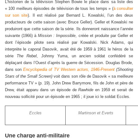
L’historien de la télévision Stephen Bowie le place dans sa liste des
« 100 meilleurs épisodes de télévision de tous les temps » (
à consulter
sur son site
). Il est réalisé par Bernard L. Kowalski, l’un des deux
producteurs de cette saison (avec Bruce Geller). Geller et Kowalski ne
produiront que cette saison de la série. Ils donneront naissance l’année
suivante (1966) à
Mission : Impossible
, créée et produite par Geller et
dont l’épisode pilote sera réalisé par Kowalski. Nick Adams, qui
interprète le caporal Dasovik, avait été de 1959 à 1961 le héros de la
série
The Rebel
, Johnny Yuma, un ancien soldat confédéré se
déplaçant dans l’Ouest d’après la guerre de Sécession. Douglas Brode,
dans son
Encyclopedia of TV Western actors, 1946-Present
(Shooting
Stars of the Small Screen)
voit dans son rôle de Dasovik « sa meilleure
performance TV » (p. 19). John Drew Barrymore, fils de John et père de
Drew, était apparu dans un épisode de
Rawhide
en 1959 et serait de
nouveau sollicité pour un épisode en 1965 ; il joue ici le soldat Eccles.
Eccles
Martinson et Everts
Une charge anti-militaire