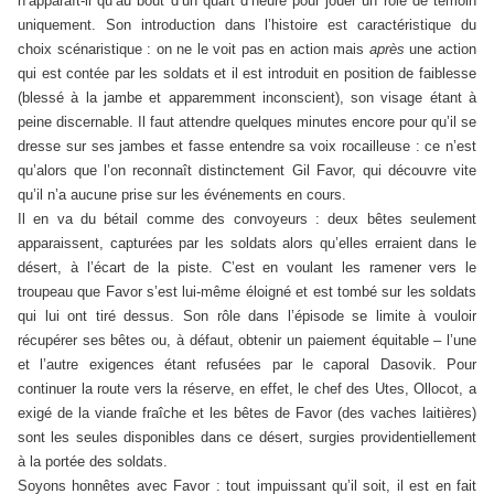
n’apparaît-il qu’au bout d’un quart d’heure pour jouer un rôle de témoin
uniquement. Son introduction dans l’histoire est caractéristique du
choix scénaristique : on ne le voit pas en action mais
après
une action
qui est contée par les soldats et il est introduit en position de faiblesse
(blessé à la jambe et apparemment inconscient), son visage étant à
peine discernable. Il faut attendre quelques minutes encore pour qu’il se
dresse sur ses jambes et fasse entendre sa voix rocailleuse : ce n’est
qu’alors que l’on reconnaît distinctement Gil Favor, qui découvre vite
qu’il n’a aucune prise sur les événements en cours.
Il en va du bétail comme des convoyeurs : deux bêtes seulement
apparaissent, capturées par les soldats alors qu’elles erraient dans le
désert, à l’écart de la piste. C’est en voulant les ramener vers le
troupeau que Favor s’est lui-même éloigné et est tombé sur les soldats
qui lui ont tiré dessus. Son rôle dans l’épisode se limite à vouloir
récupérer ses bêtes ou, à défaut, obtenir un paiement équitable – l’une
et l’autre exigences étant refusées par le caporal Dasovik. Pour
continuer la route vers la réserve, en effet, le chef des Utes, Ollocot, a
exigé de la viande fraîche et les bêtes de Favor (des vaches laitières)
sont les seules disponibles dans ce désert, surgies providentiellement
à la portée des soldats.
Soyons honnêtes avec Favor : tout impuissant qu’il soit, il est en fait