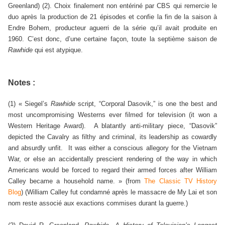
Greenland) (2). Choix finalement non entériné par CBS qui remercie le
duo après la production de 21 épisodes et confie la fin de la saison à
Endre Bohem, producteur aguerri de la série qu’il avait produite en
1960. C’est donc, d’une certaine façon, toute la septième saison de
Rawhide
qui est atypique.
Notes :
(1) « Siegel’s
Rawhide
script, “Corporal Dasovik,” is one the best and
most uncompromising Westerns ever filmed for television (it won a
Western Heritage Award). A blatantly anti-military piece, “Dasovik”
depicted the Cavalry as filthy and criminal, its leadership as cowardly
and absurdly unfit. It was either a conscious allegory for the Vietnam
War, or else an accidentally prescient rendering of the way in which
Americans would be forced to regard their armed forces after William
Calley became a household name. » (from
The Classic TV History
Blog
) (William Calley fut condamné après le massacre de My Lai et son
nom reste associé aux exactions commises durant la guerre.)