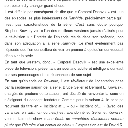
soit besoin d’y changer grand chose.
Il est difficile par conséquent de dire que « Corporal Dasovik » est l’un
des épisodes les plus intéressants de
Rawhide
, précisément parce qu’il
n’est pas caractéristique de la série. C’est sans doute pourquoi
Stephen Bowie y voit « l’un des meilleurs westerns jamais réalisés pour
la télévision » : l’intérêt de l’épisode réside dans son scénario, non
dans son adéquation à la série
Rawhide
. Ce n’est évidemment pas
l’épisode que l’on conseillera de voir en premier à quelqu’un qui voudrait
découvrir la série.
En tant que western, donc, « Corporal Dasovik » est une excellente
pièce de télévision, présentant un scénario adulte et intelligent qui vaut
par ses personnages et les résonances de son sujet.
En tant qu’épisode de
Rawhide
, il est révélateur de l’orientation prise
par la septième saison de la série. Bruce Geller et Bernard L. Kowalski,
chargés de produire cette saison, ont décidé de réinventer la série en
s’éloignant du concept fondateur. Comme pour la saison 4, le principe
récurrent du titre en « Incident at… » ou « Incident of… » (avec des
variantes en
with, on
ou
near
) est abandonné et Geller et Kowalski
veulent faire du show «
une étude de caractères résolument sombre
plutôt que l’histoire d’un convoi de bétail
» (l’expression est de David R.