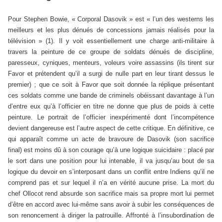
Pour Stephen Bowie, « Corporal Dasovik » est « l’un des westerns les
meilleurs et les plus dénués de concessions jamais réalisés pour la
télévision » (1). Il y voit essentiellement une charge anti-militaire à
travers la peinture de ce groupe de soldats dénués de discipline,
paresseux, cyniques, menteurs, voleurs voire assassins (ils tirent sur
Favor et prétendent qu’il a surgi de nulle part en leur tirant dessus le
premier) ; que ce soit à Favor que soit donnée la réplique présentant
ces soldats comme une bande de criminels obéissant davantage à l’un
d’entre eux qu’à l’officier en titre ne donne que plus de poids à cette
peinture. Le portrait de l’officier inexpérimenté dont l’incompétence
devient dangereuse est l’autre aspect de cette critique. En définitive, ce
qui apparaît comme un acte de bravoure de Dasovik (son sacrifice
final) est moins dû à son courage qu’à une logique suicidaire : placé par
le sort dans une position pour lui intenable, il va jusqu’au bout de sa
logique du devoir en s’interposant dans un conflit entre Indiens qu’il ne
comprend pas et sur lequel il n’a en vérité aucune prise. La mort du
chef Ollocot rend absurde son sacrifice mais sa propre mort lui permet
d’être en accord avec lui-même sans avoir à subir les conséquences de
son renoncement à diriger la patrouille. Affronté à l’insubordination de