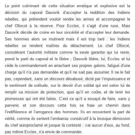
Le point culminant de cette situation erratique et explosive est la
décision du caporal Dasovik d’accepter la reddition des Indiens
rebelles, qui prétendent vouloir rendre les armes et accompagner le
chef Ollocot à la réserve. Pour Eccles, il s’agit d’une ruse. Mais
Dasovik décide de croire en leur sincérité et d’accepter leur demande.
Ses hommes alors se mutinent mais il est trop tard : les Indiens
rebelles se rendent maîtres du détachement. Le chef Ollocot,
considérant l’autorité militaire comme la seule garantie qui lui reste,
prend le parti du caporal et le libère ; Dasovik libère, lui, Eccles et lui
cède le commandement en arrachant ses propres galons, fatigué d’une
charge qu’il n’a pas demandée et qu’il ne sait pas assumer. Il ne le fait
pas, cependant, sans un discours désabusé, dicté par l’impuissance et
le sentiment de solitude, sur le devoir d’un soldat qui est selon lui de
remplir sa mission de protection, quoi qu’il en coûte, et de tenir les
promesses qui ont été faites. C’est ce qu’il a essayé de faire, sans y
parvenir, et son discours cette fois se fraie un chemin dans
l’indifférence et l’arrogance des hommes. Ils en ressentent la part de
vérité, comme ils sentent l’embarras consécutif à la brusque démission
du chef autoproclamé et jusque là contesté : car aucun d’eux, au fond,
pas même Eccles, n’a envie de commander.