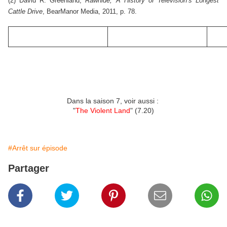
(2) David R. Greenland,
Rawhide, A History of Television’s Longest
Cattle Drive
, BearManor Media, 2011, p. 78.
Dans la saison 7, voir aussi :
"
The Violent Land
" (7.20)
#Arrêt sur épisode
Partager