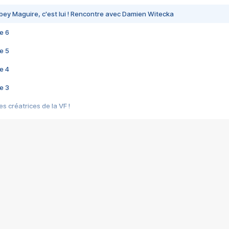
bey Maguire, c'est lui ! Rencontre avec Damien Witecka
e 6
e 5
e 4
e 3
s créatrices de la VF !
e 2
e 1
e Mektoub My Love arrive enfin ! Rencontre avec Shaïn Boumedine et Sal
i : après Toni en famille
elle réalise le bouleversant Dites lui que je l'aime
ais ! Rencontre autour de Vie privée de Rebecca Zlotowski