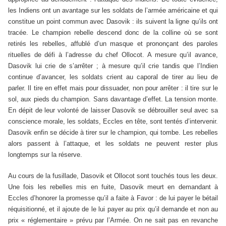
les Indiens ont un avantage sur les soldats de l’armée américaine et qui
constitue un point commun avec Dasovik : ils suivent la ligne qu’ils ont
tracée. Le champion rebelle descend donc de la colline où se sont
retirés les rebelles, affublé d’un masque et prononçant des paroles
rituelles de défi à l’adresse du chef Ollocot. A mesure qu’il avance,
Dasovik lui crie de s’arrêter ; à mesure qu’il crie tandis que l’Indien
continue d’avancer, les soldats crient au caporal de tirer au lieu de
parler. Il tire en effet mais pour dissuader, non pour arrêter : il tire sur le
sol, aux pieds du champion. Sans davantage d’effet. La tension monte.
En dépit de leur volonté de laisser Dasovik se débrouiller seul avec sa
conscience morale, les soldats, Eccles en tête, sont tentés d’intervenir.
Dasovik enfin se décide à tirer sur le champion, qui tombe. Les rebelles
alors passent à l’attaque, et les soldats ne peuvent rester plus
longtemps sur la réserve.
Au cours de la fusillade, Dasovik et Ollocot sont touchés tous les deux.
Une fois les rebelles mis en fuite, Dasovik meurt en demandant à
Eccles d’honorer la promesse qu’il a faite à Favor : de lui payer le bétail
réquisitionné, et il ajoute de le lui payer au prix qu’il demande et non au
prix « réglementaire » prévu par l’Armée. On ne sait pas en revanche