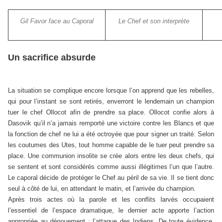
Gil Favor face au Caporal
Le Chef et son interprète
Un sacrifice absurde
La situation se complique encore lorsque l’on apprend que les rebelles,
qui pour l’instant se sont retirés, enverront le lendemain un champion
tuer le chef Ollocot afin de prendre sa place. Ollocot confie alors à
Dasovik qu’il n’a jamais remporté une victoire contre les Blancs et que
la fonction de chef ne lui a été octroyée que pour signer un traité. Selon
les coutumes des Utes, tout homme capable de le tuer peut prendre sa
place. Une communion insolite se crée alors entre les deux chefs, qui
se sentent et sont considérés comme aussi illégitimes l’un que l’autre.
Le caporal décide de protéger le Chef au péril de sa vie. Il se tient donc
seul à côté de lui, en attendant le matin, et l’arrivée du champion.
Après trois actes où la parole et les conflits larvés occupaient
l’essentiel de l’espace dramatique, le dernier acte apporte l’action
appropriée au dénouement : l’attaque des Indiens. De toute évidence,