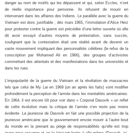
danger au nom de motifs qui les dépassent et qui, selon Eccles, n’ont
de réelle importance pour personne. Ils refusent de mourir en
intervenant dans les affaires des Indiens. Le parallèle avec la guerre du
Vietnam est donc justifiable ; dès mars 1965, l’immolation d’Alice Herz
pour protester contre la guerre est précédée d’une lettre ouverte où elle
dit avoir essayé d’autres moyens de protestation, sans succès,
soulignant que la contestation était une réalité avant de devenir un
vaste mouvement impliquant des personnalités célèbres (le refus de la
conscription par Mohamed Ali en 1966), des groupes d’activistes
commettant des attentats et des manifestations dans les universités et
dans les rues.
L’impopularité de la guerre du Vietnam et la révélation de massacres
tels que celui de My Lai en 1969 (un an après les faits) vont modifier
profondément la perception de l’armée dans les mentalités américaines.
En 1964, il est encore tôt pour voir dans « Corporal Dasovik » un reflet
de cette évolution mais la critique de l’armée n’en reste pas moins
évidente. La jeunesse de Dasovik en fait une possible projection de la
jeunesse américaine que le gouvernement envoie mourir à l’autre bout
du monde en la prenant au piège de responsabilités qu’elle est trop
jeune pour assumer et en la laissant livrée à elle-même (Dasovik, ici,