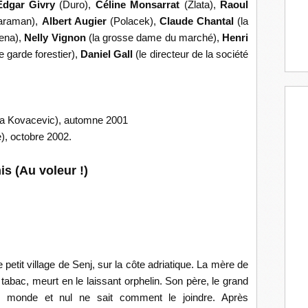
Edgar Givry
(Duro),
Céline Monsarrat
(Zlata),
Raoul
araman),
Albert Augier
(Polacek),
Claude Chantal
(la
lena),
Nelly Vignon
(la grosse dame du marché),
Henri
le garde forestier),
Daniel Gall
(le directeur de la société
ija Kovacevic), automne 2001
e), octobre 2002.
s (Au voleur !)
tit village de Senj, sur la côte adriatique. La mère de
tabac, meurt en le laissant orphelin. Son père, le grand
 le monde et nul ne sait comment le joindre. Après