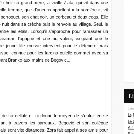
 chez sa grand-mère, la vieille Zlata, qui vit dans une
eille femme, que d’aucuns appellent « la sorcière », vit
perroquet, son chat noir, un corbeau et deux coqs. Elle
uit dans sa crèche puis le renvoie au village. Seul, le
 entre les étals. Lorsqu’il s’approche pour ramasser un
araman l’agrippe et crie au voleur, exigeant que le
 jeune fille rousse intervient pour le défendre mais
usse, connue pour les larcins qu’elle commet avec sa
ssant Branko aux mains de Begovic...
L
Jea
e de sa cellule et lui donne le moyen de s’enfuir en se
Le 
Le 
sant à travers les barreaux. Begovic et son collègue
A l
ais sont vite distancés. Zora fait appel à ses amis pour