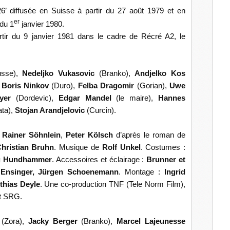
’ diffusée en Suisse à partir du 27 août 1979 et en
er
 du 1
janvier 1980.
artir du 9 janvier 1981 dans le cadre de Récré A2, le
usse),
Nedeljko Vukasovic
(Branko),
Andjelko Kos
,
Boris Ninkov
(Duro),
Felba Dragomir
(Gorian),
Uwe
eyer
(Dordevic),
Edgar Mandel
(le maire),
Hannes
ata),
Stojan Arandjelovic
(Curcin).
r
Rainer Söhnlein
,
Peter Kölsch
d’après le roman de
hristian Bruhn
. Musique de
Rolf Unkel
. Costumes :
g Hundhammer
. Accessoires et éclairage :
Brunner et
 Ensinger, Jürgen Schoenemann
. Montage :
Ingrid
thias Deyle
. Une co-production TNF (Tele Norm Film),
t SRG.
d
(Zora),
Jacky Berger
(Branko),
Marcel Lajeunesse