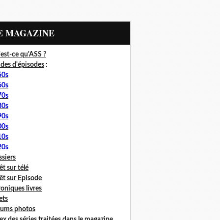
LE MAGAZINE
est-ce qu'ASS ?
des d'épisodes
:
50s
60s
70s
80s
90s
00s
10s
20s
siers
êt sur télé
êt sur Episode
oniques livres
lets
bums photos
ex des séries traitées dans le magazine