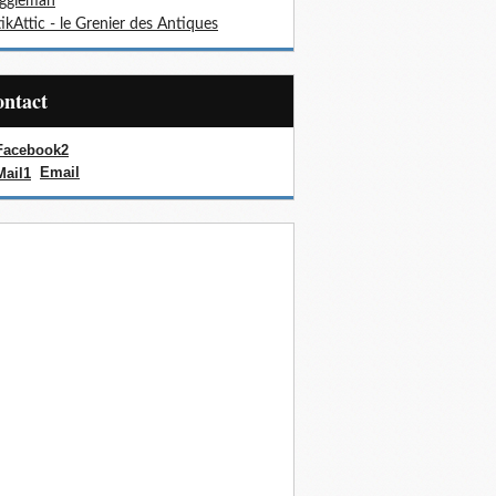
oggieman
ikAttic - le Grenier des Antiques
Contact
Email