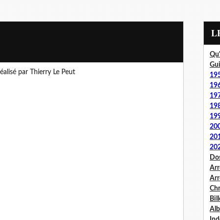
Qu'
Gui
éalisé par Thierry Le Peut
19
19
19
19
19
20
20
20
Dos
Arr
Arr
Chr
Bil
Al
Ind