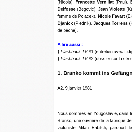
(Nicola),
Francette Vernillat
(Paul),
Delfosse
(Begovic),
Jean Violette
(K
femme de Polacek),
Nicole Favart
(E
Djanick
(Plednik),
Jacques Torrens
(
de pêche).
A lire aussi :
}
Flashback TV
#1 (entretien avec Lid
}
Flashback TV
#2 (dossier sur la séri
1. Branko kommt ins Gefängni
A2, 9 janvier 1981
Nous sommes en Yougoslavie, dans le pe
Branko, une ouvrière de la fabrique de 
violoniste Milan Babitch, parcourt