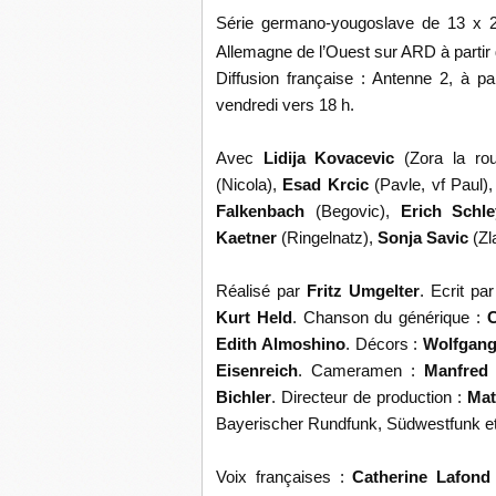
Série germano-yougoslave de 13 x 26
Allemagne de l’Ouest sur ARD à partir
Diffusion française : Antenne 2, à p
vendredi vers 18 h.
Avec
Lidija Kovacevic
(Zora la ro
(Nicola),
Esad Krcic
(Pavle, vf Paul)
Falkenbach
(Begovic),
Erich Schl
Kaetner
(Ringelnatz),
Sonja Savic
(Zl
Réalisé par
Fritz Umgelter
. Ecrit pa
Kurt Held
. Chanson du générique :
C
Edith Almoshino
. Décors :
Wolfgan
Eisenreich
. Cameramen :
Manfred
Bichler
. Directeur de production :
Mat
Bayerischer Rundfunk, Südwestfunk e
Voix françaises :
Catherine Lafon