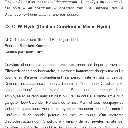
Juliette (doté d’un happy end déconcertant...), en dépit du charme de
cet opus « en costumes », orientent très vite l’histoire vers le
divertissement pour enfants, une fois encore.
13. C. W. Hyde (Docteur Crawford et Mister Hyde)
NBC, 13 décembre 1977 – TF1, 17 juin 1979
Ecrit par
Stephen Kandel
Réalisé par
Dann Cahn
Crawford absorbe par accident une substance sur laquelle travaillait
Elizabeth dans son laboratoire, substance hautement dangereuse qui a
pour effet d’altérer profondément sa personnalité et son physique.
Devenu plus audacieux et pourvu d’une pilosité simienne, Crawford vole
l’argent collecté par sa secrétaire, Sara, pour le mariage d’une
employée et se rend dans un club où il fait la cour à la petite amie d’un
gangster, Lew Calender. Pendant ce temps, Mark et tout l’équipage du
Cétacé risquent leurs vies en essayant de récupérer une boîte noire à
l’intérieur d’une sonde perdue en mer et munie d’un système
d’autodestruction dont Crawford a « omis » de leur révéler l’existence.
Crawford se réveille au petit matin dans le lit de Belle et réussit à lui