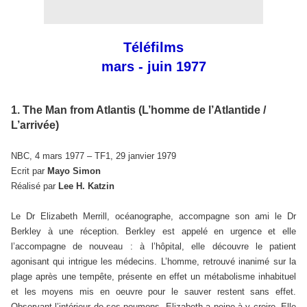
Téléfilms
mars - juin 1977
1. The Man from Atlantis (L’homme de l’Atlantide /
L’arrivée)
NBC, 4 mars 1977 – TF1, 29 janvier 1979
Ecrit par
Mayo Simon
Réalisé par
Lee H. Katzin
Le Dr Elizabeth Merrill, océanographe, accompagne son ami le Dr
Berkley à une réception. Berkley est appelé en urgence et elle
l’accompagne de nouveau : à l’hôpital, elle découvre le patient
agonisant qui intrigue les médecins. L’homme, retrouvé inanimé sur la
plage après une tempête, présente en effet un métabolisme inhabituel
et les moyens mis en oeuvre pour le sauver restent sans effet.
Observant l’intérieur de ses poumons, Elizabeth a peine à y croire. Elle