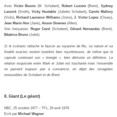
Avec
Victor Buono
(M. Schubert),
Robert Lussier
(Brent),
Sydney
Lassick
(Smith)
, Vicky Huxtable
(Juliette Schubert)
, Carole Mallory
(Vicki)
, Richard Laurance Williams
(Jomo)
, J. Victor Lopez
(Chuey)
,
Jean Marie Hon
(Jane)
, Anson Downes
(Allen).
Voix françaises:
Roger Carel
(Schubert),
Gérard Hernandez
(Brent),
Béatrice Bruno
(Juliet).
Si le scénario rattache le faucon au royaume de Mu, sa nature et sa
finalité exactes restent toutefois bien mystérieuses, de même que la
capsule contenant son « énergie », bien dérisoire en définitive. La
relation esquissée entre Mark et Juliet est touchante mais l’ensemble
ne parvient toujours pas à convaincre, en dépit des simagrées
renouvelées de Schubert et de Brent.
8. Giant (Le géant)
NBC, 25 octobre 1977 – TF1, 29 avril 1979
Ecrit par
Michael Wagner