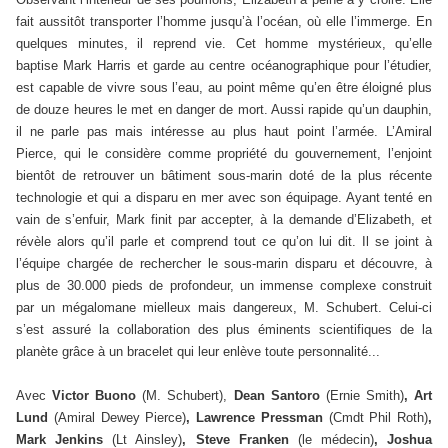
fait aussitôt transporter l’homme jusqu’à l’océan, où elle l’immerge. En
quelques minutes, il reprend vie. Cet homme mystérieux, qu’elle
baptise Mark Harris et garde au centre océanographique pour l’étudier,
est capable de vivre sous l’eau, au point même qu’en être éloigné plus
de douze heures le met en danger de mort. Aussi rapide qu’un dauphin,
il ne parle pas mais intéresse au plus haut point l’armée. L’Amiral
Pierce, qui le considère comme propriété du gouvernement, l’enjoint
bientôt de retrouver un bâtiment sous-marin doté de la plus récente
technologie et qui a disparu en mer avec son équipage. Ayant tenté en
vain de s’enfuir, Mark finit par accepter, à la demande d’Elizabeth, et
révèle alors qu’il parle et comprend tout ce qu’on lui dit. Il se joint à
l’équipe chargée de rechercher le sous-marin disparu et découvre, à
plus de 30.000 pieds de profondeur, un immense complexe construit
par un mégalomane mielleux mais dangereux, M. Schubert. Celui-ci
s’est assuré la collaboration des plus éminents scientifiques de la
planète grâce à un bracelet qui leur enlève toute personnalité...
Avec
Victor Buono
(M. Schubert),
Dean Santoro
(Ernie Smith)
, Art
Lund
(Amiral Dewey Pierce)
, Lawrence Pressman
(Cmdt Phil Roth)
,
Mark Jenkins
(Lt Ainsley)
, Steve Franken
(le médecin)
, Joshua