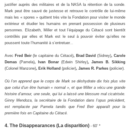
justifier auprès des militaires et de la NASA la rétention de la sonde.
Mark peut être sauvé de justesse et retrouve le contrôle de lui-même
mais les « spores » quittent très vite la Fondation pour visiter le monde
extérieur et étudier les humains en prenant possession de plusieurs
personnes. Elizabeth, Miller et tout l’équipage du Cétacé sont bientôt
contrôlés par elles et Mark est le seul à pouvoir éviter qu’elles ne
poussent toute l’humanité à s’entretuer...
Avec
Fred Beir
(le capitaine du Cétacé)
, Brad David
(Sidney)
, Carole
Demas
(Pamela)
, Ivan Bonar
(Edwin Shirley)
, James B. Sikking
(Colonel Manzone)
, Erik Holland
(policier)
, James R. Parkes
(policier).
Où l’on apprend que le corps de Mark se déshydrate dix fois plus vite
que celui d’un être humain « normal », et que Miller a vécu une grande
histoire d’amour, une seule, qui lui a laissé une blessure mal cicatrisée.
Ginny Mendoza, la secrétaire de la Fondation dans l’opus précédent,
est remplacée par Pamela tandis que Fred Beir apparaît pour la
première fois en Capitaine du Cétacé.
4. The Disappearances (La disparition)
- 60’ *