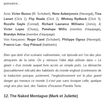
puissance...
Avec
Victor Buono
(M. Schubert),
Rene Auberjonois
(Havergal)
, Tina
Lenert
(Click 1),
Flip Reade
(Click 2),
Whitney Rydbeck
(Click 3),
Rozelle Gayle
(Conrad),
Richard Laurance Williams
(Jomo)
, J.
Victor Lopez
(Chuey)
, Penelope Willis
(membre d’équipage)
,
Brandyn Artise
(membre d’équipage).
Voix françaises:
Roger Carel
(Schubert),
Philippe Ogouz
(Havergal),
Francis Lax - Guy Piéraud
(habitants).
Bien que doté d’un scénario rudimentaire, cet épisode est l’un des plus
attrayants de la série. On y retrouve l’idée déjà utilisée dans « Le
géant » d’un monde auquel livre accès un simple puits. La démarche
(passablement ridicule) des habitants du monde englouti (contresens de
la traduction puisque, justement, l’engloutissement est le plus grand
danger qui menace ce monde !) n’est pas sans évoquer celle, quelque
vingt ans plus tard, des Taelons d’
Invasion Planète Terre
.
12. The Naked Montague (Mark et Juliette)