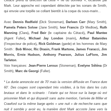
Cétacé prend la direction de cette « île du bonheur », localisée par
Mark. Leur approche est cependant détectée par les sonars de Smith,
qui envoie une torpille se collant bientôt à la coque du sous-marin...
Avec
Dennis Redfield
(Dick Stoneman),
Darleen Carr
(Mary Smith),
Pamela Peters Solow
(Jane Smith),
Ivor Francis
(Dr Medlow)
, Ruth
Manning
(Clara)
, Fred Beir
(le capitaine du Cétacé)
, Paul Mantee
(Agent Fuller)
, Michael Jay London
(marin)
, Arthur Batanides
(l’inspecteur de police)
, Rick Goldman
(garde) et les hommes de Mary
Smith :
Bob Minor, Ric Drasin, Frank Martone, James Fraracci, Jim
Morris, Ernie Hudson, Anthony Pearson, Julius LeFlore, Jim
Tarleton
.
Voix françaises:
Jean-Pierre Leroux
(Stoneman),
Evelyne Séléna
(Dr
Smith),
Marc de Georgi
(Fuller).
*
La durée annoncée est de 70’ mais la version diffusée en France dure
60’. Des coupes sont cependant très visibles, à la fois dans les cuts
brutaux et dans le scénario : l’otarie qui se hisse sur la barge où est
prisonnier Mark et qui disparaît sans autre mention, l’arrivée de Miller et
Crawford sur la même barge après « une nuit » de recherche sans que
nuit il semble y avoir eu, la manière dont Mark accoste Jane vers la