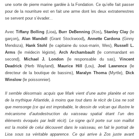
une sorte de pierre marine gardée à la Fondation. Ce qu’elle fait passer
pour de la nourriture est en fait une arme dont les deux extraterrestres
se servent pour s’évader...
Avec
Tiffany Bolling
(Lioa)
, Burr DeBenning
(Xos)
, Stanley Clay
(le
garçon)
, Alan Mandell
(Grant Stockwood)
, Annette Cardona
(Ginny
Mendoza),
Hank Stohl
(le capitaine du sous-marin, Wes),
Russell L.
Arms
(le médecin légiste),
Arch Archambault
(le commandant en
second),
Michael J. London
(le responsable du sas),
Vincent
Deadrick
(Herb Wayland),
Maurice Hill
(Lou),
Joel Lawrence
(le
directeur de la boutique de bassins),
Maralyn Thoma
(Myrtle),
Dick
Winslow
(le poissonnier).
Il semble désormais acquis que Mark vient d’une autre planète et non
de la mythique Atlantide, à moins que tout dans le récit de Lioa ne soit
que mensonge (ce qui est improbable, le dessin de volcan qui illustre le
mécanisme d’autodestruction du vaisseau spatial étant l’un des
éléments évoqués par ledit récit). Le signe qu’il porte sur son maillot
est la moitié de celui découvert dans le vaisseau, en fait le portrait de
Lioa sous sa véritable apparence. Ce qui arrive à Zos juste avant