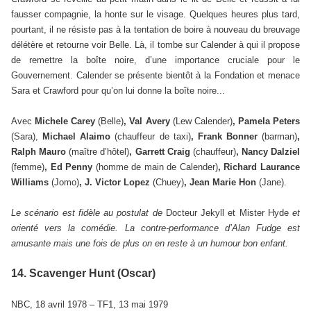
fausser compagnie, la honte sur le visage. Quelques heures plus tard,
pourtant, il ne résiste pas à la tentation de boire à nouveau du breuvage
délétère et retourne voir Belle. Là, il tombe sur Calender à qui il propose
de remettre la boîte noire, d’une importance cruciale pour le
Gouvernement. Calender se présente bientôt à la Fondation et menace
Sara et Crawford pour qu’on lui donne la boîte noire...
Avec
Michele Carey
(Belle)
, Val Avery
(Lew Calender)
, Pamela Peters
(Sara),
Michael Alaimo
(chauffeur de taxi)
, Frank Bonner
(barman)
,
Ralph Mauro
(maître d’hôtel)
, Garrett Craig
(chauffeur)
, Nancy Dalziel
(femme)
, Ed Penny
(homme de main de Calender)
, Richard Laurance
Williams
(Jomo)
, J. Victor Lopez
(Chuey)
, Jean Marie Hon
(Jane).
Le scénario est fidèle au postulat de
Docteur Jekyll et Mister Hyde
et
orienté vers la comédie. La contre-performance d’Alan Fudge est
amusante mais une fois de plus on en reste à un humour bon enfant.
14. Scavenger Hunt (Oscar)
NBC, 18 avril 1978 – TF1, 13 mai 1979