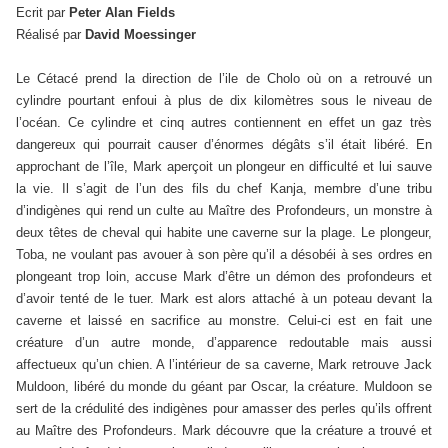
Ecrit par
Peter Alan Fields
Réalisé par
David Moessinger
Le Cétacé prend la direction de l’ile de Cholo où on a retrouvé un
cylindre pourtant enfoui à plus de dix kilomètres sous le niveau de
l’océan. Ce cylindre et cinq autres contiennent en effet un gaz très
dangereux qui pourrait causer d’énormes dégâts s’il était libéré. En
approchant de l’île, Mark aperçoit un plongeur en difficulté et lui sauve
la vie. Il s’agit de l’un des fils du chef Kanja, membre d’une tribu
d’indigènes qui rend un culte au Maître des Profondeurs, un monstre à
deux têtes de cheval qui habite une caverne sur la plage. Le plongeur,
Toba, ne voulant pas avouer à son père qu’il a désobéi à ses ordres en
plongeant trop loin, accuse Mark d’être un démon des profondeurs et
d’avoir tenté de le tuer. Mark est alors attaché à un poteau devant la
caverne et laissé en sacrifice au monstre. Celui-ci est en fait une
créature d’un autre monde, d’apparence redoutable mais aussi
affectueux qu’un chien. A l’intérieur de sa caverne, Mark retrouve Jack
Muldoon, libéré du monde du géant par Oscar, la créature. Muldoon se
sert de la crédulité des indigènes pour amasser des perles qu’ils offrent
au Maître des Profondeurs. Mark découvre que la créature a trouvé et