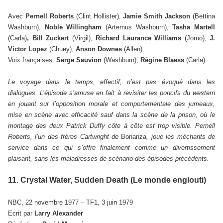
Avec
Pernell Roberts
(Clint Hollister),
Jamie Smith Jackson
(Bettina
Washburn),
Noble Willingham
(Artemus Washburn),
Tasha Martell
(Carla)
, Bill Zuckert
(Virgil),
Richard Laurance Williams
(Jomo),
J.
Victor Lopez
(Chuey),
Anson Downes
(Allen).
Voix françaises:
Serge Sauvion
(Washburn),
Régine Blaess
(Carla).
Le voyage dans le temps, effectif, n’est pas évoqué dans les
dialogues. L’épisode s’amuse en fait à revisiter les poncifs du western
en jouant sur l’opposition morale et comportementale des jumeaux,
mise en scène avec efficacité sauf dans la scène de la prison, où le
montage des deux Patrick Duffy côte à côte est trop visible. Pernell
Roberts, l’un des frères Cartwright de
Bonanza
, joue les méchants de
service dans ce qui s’offre finalement comme un divertissement
plaisant, sans les maladresses de scénario des épisodes précédents.
11. Crystal Water, Sudden Death (Le monde englouti)
NBC, 22 novembre 1977 – TF1, 3 juin 1979
Ecrit par
Larry Alexander