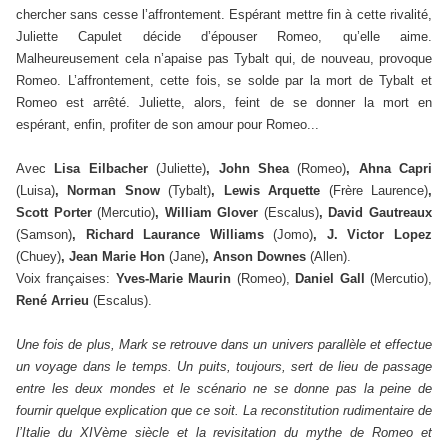
chercher sans cesse l’affrontement. Espérant mettre fin à cette rivalité,
Juliette Capulet décide d’épouser Romeo, qu’elle aime.
Malheureusement cela n’apaise pas Tybalt qui, de nouveau, provoque
Romeo. L’affrontement, cette fois, se solde par la mort de Tybalt et
Romeo est arrêté. Juliette, alors, feint de se donner la mort en
espérant, enfin, profiter de son amour pour Romeo...
Avec
Lisa Eilbacher
(Juliette)
, John Shea
(Romeo)
, Ahna Capri
(Luisa)
, Norman Snow
(Tybalt)
, Lewis Arquette
(Frère Laurence)
,
Scott Porter
(Mercutio)
, William Glover
(Escalus)
, David Gautreaux
(Samson)
, Richard Laurance Williams
(Jomo)
, J. Victor Lopez
(Chuey)
, Jean Marie Hon
(Jane)
, Anson Downes
(Allen).
Voix françaises:
Yves-Marie Maurin
(Romeo),
Daniel Gall
(Mercutio),
René Arrieu
(Escalus).
Une fois de plus, Mark se retrouve dans un univers parallèle et effectue
un voyage dans le temps. Un puits, toujours, sert de lieu de passage
entre les deux mondes et le scénario ne se donne pas la peine de
fournir quelque explication que ce soit. La reconstitution rudimentaire de
l’Italie du XIVème siècle et la revisitation du mythe de Romeo et