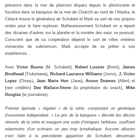
présence dans la mer de plancton disparu depuis le pléistocène et
fossilisé dans la banquise de la mer de Chukchi au nord de l’Alaska, le
Cétacé trouve le générateur de Schubert et Mark se sert de ses propres
ondes pour le faire exploser. Malheureusement Schubert en a réparti
des dizaines d’autres sur la planète et la montée des eaux se poursuit.
Conscient que de sa coopération dépend le sort de villes entières
menacées de submersion, Mark accepte de se prêter à ses
expériences...
Avec
Victor Buono
(M. Schubert),
Robert Lussier
(Brent),
James
Brodhead
(Trubshawe)
, Richard Laurance Williams
(Jomo)
, J. Victor
Lopez
(Chuey)
, Jean Marie Hon
(Jane)
, Anson Downes
(Allen) et
(non crédités)
Dee Wallace-Stone
(la propriétaire du snack),
Mike
Douglas
(le journaliste).
Premier épisode « régulier » de la série, comportant un générique
d’ouverture indépendant. « Le prix de la banquise » dévoile les décors
rénovés de la série et inaugure une suite d’intrigues farfelues, souffrant
néanmoins d’un scénario un peu trop lymphatique. Aucune allusion
n’est faite à la précédente apparition de Schubert, désormais