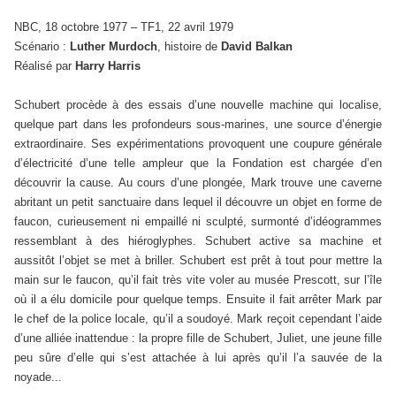
NBC, 18 octobre 1977 – TF1, 22 avril 1979
Scénario :
Luther Murdoch
, histoire de
David Balkan
Réalisé par
Harry Harris
Schubert procède à des essais d’une nouvelle machine qui localise,
quelque part dans les profondeurs sous-marines, une source d’énergie
extraordinaire. Ses expérimentations provoquent une coupure générale
d’électricité d’une telle ampleur que la Fondation est chargée d’en
découvrir la cause. Au cours d’une plongée, Mark trouve une caverne
abritant un petit sanctuaire dans lequel il découvre un objet en forme de
faucon, curieusement ni empaillé ni sculpté, surmonté d’idéogrammes
ressemblant à des hiéroglyphes. Schubert active sa machine et
aussitôt l’objet se met à briller. Schubert est prêt à tout pour mettre la
main sur le faucon, qu’il fait très vite voler au musée Prescott, sur l’île
où il a élu domicile pour quelque temps. Ensuite il fait arrêter Mark par
le chef de la police locale, qu’il a soudoyé. Mark reçoit cependant l’aide
d’une alliée inattendue : la propre fille de Schubert, Juliet, une jeune fille
peu sûre d’elle qui s’est attachée à lui après qu’il l’a sauvée de la
noyade...