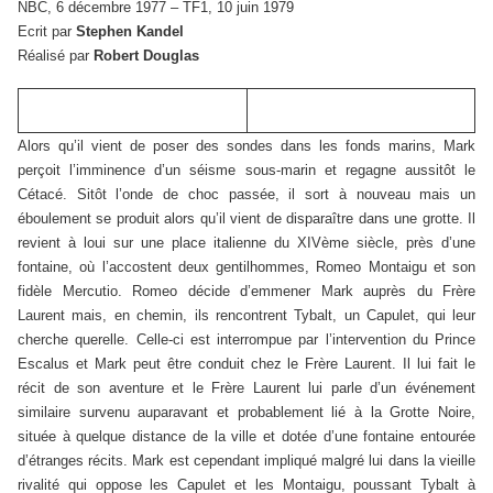
NBC, 6 décembre 1977 – TF1, 10 juin 1979
Ecrit par
Stephen Kandel
Réalisé par
Robert Douglas
Alors qu’il vient de poser des sondes dans les fonds marins, Mark
perçoit l’imminence d’un séisme sous-marin et regagne aussitôt le
Cétacé. Sitôt l’onde de choc passée, il sort à nouveau mais un
éboulement se produit alors qu’il vient de disparaître dans une grotte. Il
revient à loui sur une place italienne du XIVème siècle, près d’une
fontaine, où l’accostent deux gentilhommes, Romeo Montaigu et son
fidèle Mercutio. Romeo décide d’emmener Mark auprès du Frère
Laurent mais, en chemin, ils rencontrent Tybalt, un Capulet, qui leur
cherche querelle. Celle-ci est interrompue par l’intervention du Prince
Escalus et Mark peut être conduit chez le Frère Laurent. Il lui fait le
récit de son aventure et le Frère Laurent lui parle d’un événement
similaire survenu auparavant et probablement lié à la Grotte Noire,
située à quelque distance de la ville et dotée d’une fontaine entourée
d’étranges récits. Mark est cependant impliqué malgré lui dans la vieille
rivalité qui oppose les Capulet et les Montaigu, poussant Tybalt à