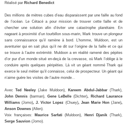
Réalisé par
Richard Benedict
Des millions de mètres cubes d’eau disparaissent par une faille au fond
de l’océan. Le Cétacé a pour mission de trouver cette faille et de
chercher une solution afin d’éviter une catastrophe planétaire. En
nageant à proximité d’un tourbillon sous-marin, Mark trouve un plongeur
sans connaissance qu’il ramène à bord. L’homme, Muldoon, est un
aventurier qui en sait plus qu’il ne dit sur l’origine de la faille et ce qui
se trouve à l’autre extrémité. Muldoon a en réalité ramené des pépites
d’or pur d’un monde situé en-deçà de la crevasse, où Mark l’oblige à le
conduire après quelques péripéties. Là vit un géant nommé Thark qui
exerce le seul métier qu’il connaisse, celui de prospecteur. Un géant qui
n’aime guère les visites de l’autre monde...
Avec
Ted Neeley
(Jake Muldoon),
Kareem Abdul-Jabbar
(Thark),
John Dennis
(barman),
Gene LeBelle
(Dichter)
, Richard Laurance
Williams
(Jomo)
, J. Victor Lopez
(Chuey)
, Jean Marie Hon
(Jane)
,
Anson Downes
(Allen).
Voix françaises:
Maurice Sarfati
(Muldoon),
Henri Djanik
(Thark),
Serge Sauvion
(Jomo).