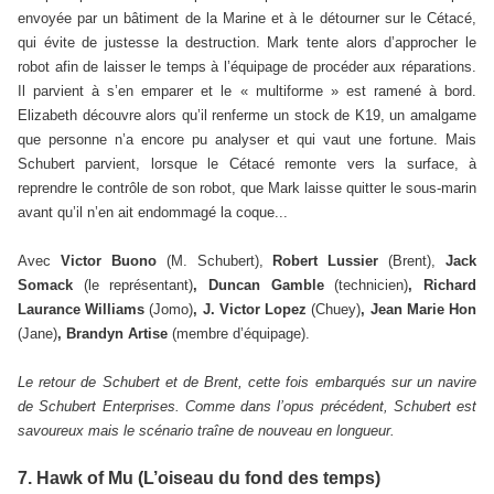
envoyée par un bâtiment de la Marine et à le détourner sur le Cétacé,
qui évite de justesse la destruction. Mark tente alors d’approcher le
robot afin de laisser le temps à l’équipage de procéder aux réparations.
Il parvient à s’en emparer et le « multiforme » est ramené à bord.
Elizabeth découvre alors qu’il renferme un stock de K19, un amalgame
que personne n’a encore pu analyser et qui vaut une fortune. Mais
Schubert parvient, lorsque le Cétacé remonte vers la surface, à
reprendre le contrôle de son robot, que Mark laisse quitter le sous-marin
avant qu’il n’en ait endommagé la coque...
Avec
Victor Buono
(M. Schubert),
Robert Lussier
(Brent),
Jack
Somack
(le représentant)
, Duncan Gamble
(technicien)
, Richard
Laurance Williams
(Jomo)
, J. Victor Lopez
(Chuey)
, Jean Marie Hon
(Jane)
, Brandyn Artise
(membre d’équipage).
Le retour de Schubert et de Brent, cette fois embarqués sur un navire
de Schubert Enterprises. Comme dans l’opus précédent, Schubert est
savoureux mais le scénario traîne de nouveau en longueur.
7. Hawk of Mu (L’oiseau du fond des temps)