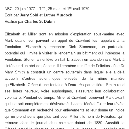
er
NBC, 20 juin 1977 – TF1, 25 mars et 1
avril 1979
Ecrit par
Jerry Sohl
et
Luther Murdoch
Réalisé par
Charles S. Dubin
Elizabeth et Miller sont en mission d’exploration sous-marine avec
Mark quand leur parvient un appel de Crawford les rappelant à la
Fondation. Elizabeth y rencontre Dick Stoneman, un partenaire
potentiel qui l’invite à visiter le lendemain un bâtiment qui intéresse la
Fondation. Stoneman enlève en fait Elizabeth en abandonnant Mark à
l’intérieur d’un abri de pêcheur. Il l’emmène sur l’île de Felicitos où le Dr
Mary Smith a construit un centre souterrain dans lequel elle a déjà
accueilli d’autres scientifiques enlevés de la même manière
qu’Elizabeth. Grâce à une fontaine à l’eau très particulière, Smith rend
ses hôtes heureux, voire euphoriques, s’assurant leur collaboration
volontaire. Pendant ce temps, Miller et Crawford retrouvent Mark avant
qu’il ne soit complètement déshydraté. L’agent fédéral Fuller leur révèle
que Stoneman est recherché pour enlèvements et leur donne un indice
qui ne prend sens que plus tard pour Miller : le nom de Felicitos, qu’il
retrouve dans le journal d’un baleinier datant de 1880. Aussitôt le