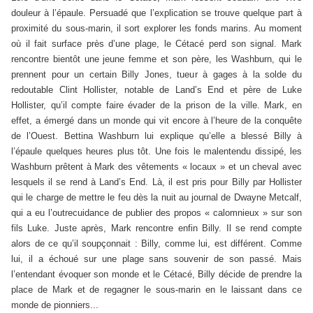
douleur à l’épaule. Persuadé que l’explication se trouve quelque part à
proximité du sous-marin, il sort explorer les fonds marins. Au moment
où il fait surface près d’une plage, le Cétacé perd son signal. Mark
rencontre bientôt une jeune femme et son père, les Washburn, qui le
prennent pour un certain Billy Jones, tueur à gages à la solde du
redoutable Clint Hollister, notable de Land’s End et père de Luke
Hollister, qu’il compte faire évader de la prison de la ville. Mark, en
effet, a émergé dans un monde qui vit encore à l’heure de la conquête
de l’Ouest. Bettina Washburn lui explique qu’elle a blessé Billy à
l’épaule quelques heures plus tôt. Une fois le malentendu dissipé, les
Washburn prêtent à Mark des vêtements « locaux » et un cheval avec
lesquels il se rend à Land’s End. Là, il est pris pour Billy par Hollister
qui le charge de mettre le feu dès la nuit au journal de Dwayne Metcalf,
qui a eu l’outrecuidance de publier des propos « calomnieux » sur son
fils Luke. Juste après, Mark rencontre enfin Billy. Il se rend compte
alors de ce qu’il soupçonnait : Billy, comme lui, est différent. Comme
lui, il a échoué sur une plage sans souvenir de son passé. Mais
l’entendant évoquer son monde et le Cétacé, Billy décide de prendre la
place de Mark et de regagner le sous-marin en le laissant dans ce
monde de pionniers...