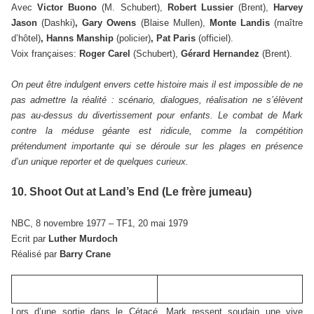
Avec
Victor Buono
(M. Schubert),
Robert Lussier
(Brent),
Harvey
Jason
(Dashki)
, Gary Owens
(Blaise Mullen),
Monte Landis
(maître
d’hôtel)
, Hanns Manship
(policier)
, Pat Paris
(officiel).
Voix françaises:
Roger Carel
(Schubert),
Gérard Hernandez
(Brent).
On peut être indulgent envers cette histoire mais il est impossible de ne
pas admettre la réalité : scénario, dialogues, réalisation ne s’élèvent
pas au-dessus du divertissement pour enfants. Le combat de Mark
contre la méduse géante est ridicule, comme la compétition
prétendument importante qui se déroule sur les plages en présence
d’un unique reporter et de quelques curieux.
10. Shoot Out at Land’s End (Le frère jumeau)
NBC, 8 novembre 1977 – TF1, 20 mai 1979
Ecrit par
Luther Murdoch
Réalisé par
Barry Crane
Lors d’une sortie dans le Cétacé, Mark ressent soudain une vive