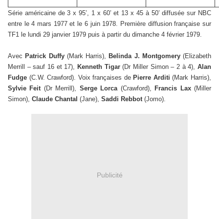
Série américaine de 3 x 95’, 1 x 60’ et 13 x 45 à 50’ diffusée sur NBC
entre le 4 mars 1977 et le 6 juin 1978. Première diffusion française sur
TF1 le lundi 29 janvier 1979 puis à partir du dimanche 4 février 1979.
Avec
Patrick Duffy
(Mark Harris),
Belinda J. Montgomery
(Elizabeth
Merrill – sauf 16 et 17),
Kenneth Tigar
(Dr Miller Simon – 2 à 4),
Alan
Fudge
(C.W. Crawford). Voix françaises de
Pierre Arditi
(Mark Harris),
Sylvie Feit
(Dr Merrill),
Serge Lorca
(Crawford),
Francis Lax
(Miller
Simon),
Claude Chantal
(Jane),
Saddi Rebbot
(Jomo).
Publicité