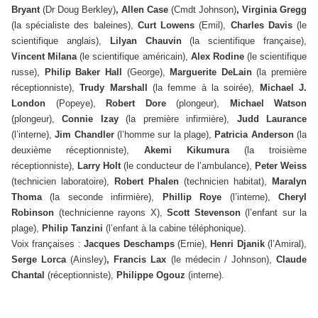
Bryant
(Dr Doug Berkley)
, Allen Case
(Cmdt Johnson)
, Virginia Gregg
(la spécialiste des baleines),
Curt Lowens
(Emil),
Charles Davis
(le
scientifique anglais),
Lilyan Chauvin
(la scientifique française),
Vincent Milana
(le scientifique américain),
Alex Rodine
(le scientifique
russe),
Philip Baker Hall
(George),
Marguerite DeLain
(la première
réceptionniste),
Trudy Marshall
(la femme à la soirée),
Michael J.
London
(Popeye),
Robert Dore
(plongeur),
Michael Watson
(plongeur),
Connie Izay
(la première infirmière),
Judd Laurance
(l’interne),
Jim Chandler
(l’homme sur la plage),
Patricia Anderson
(la
deuxième réceptionniste),
Akemi Kikumura
(la troisième
réceptionniste),
Larry Holt
(le conducteur de l’ambulance),
Peter Weiss
(technicien laboratoire),
Robert Phalen
(technicien habitat),
Maralyn
Thoma
(la seconde infirmière),
Phillip Roye
(l’interne),
Cheryl
Robinson
(technicienne rayons X),
Scott Stevenson
(l’enfant sur la
plage),
Philip Tanzini
(l’enfant à la cabine téléphonique).
Voix françaises :
Jacques Deschamps
(Ernie),
Henri Djanik
(l’Amiral),
Serge Lorca
(Ainsley)
, Francis Lax
(le médecin / Johnson),
Claude
Chantal
(réceptionniste),
Philippe Ogouz
(interne).