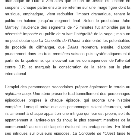
dramatique de Luke à Zeb alors que le sort de Jessie est encore en
suspens ; chaque partie ensuite se referme sur une image figée dont la
musique, emphatique, vient redoubler l’impact dramatique, tenant le
public en haleine jusqu’au segment final. Selon le producteur John
Mantley, l’audience des segments de 45 minutes fut amoindrie par la
nécessité imposée au public de suivre l’intégralité de la saga ; mais on
ne peut douter que
La Conquête de l’Ouest
a démontré les potentialités
du procédé du cliffhanger, que
Dallas
reprendra ensuite, d’abord
prudemment dans les trois premières saisons puis systématiquement à
partir de la quatrième, qui s’ouvrait sur les conséquences de l’attentat
contre J.R. et marquait la consécration de la série sur le plan
international.
L’emploi des personnages secondaires prépare également le terrain au
nighttime soap
. Une série présente traditionnellement des personnages
épisodiques propres à chaque épisode, qui raconte une histoire
complète. Lorsqu’il arrive que ces personnages soient récurrents, soit
ils amènent à chaque apparition une intrigue qui leur est propre, soit ils
appartiennent à l’arrière-plan du show, le plus souvent membres de la
communauté au sein de laquelle évoluent les protagonistes. En filant
ses intrigues sur plusieurs épisodes,
La Conquête de l’Ouest
brise le