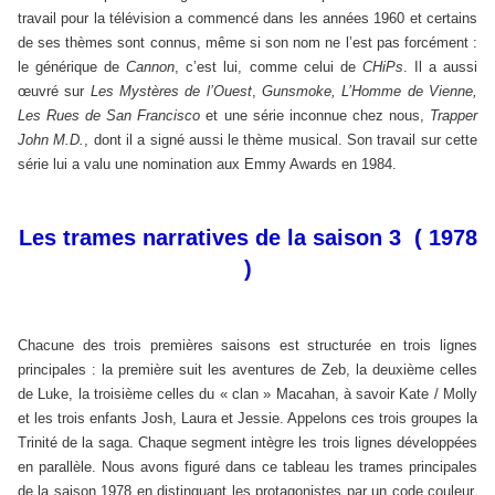
travail pour la télévision a commencé dans les années 1960 et certains
de ses thèmes sont connus, même si son nom ne l’est pas forcément :
le générique de
Cannon
, c’est lui, comme celui de
CHiPs
. Il a aussi
œuvré sur
Les Mystères de l’Ouest
,
Gunsmoke, L’Homme de Vienne,
Les Rues de San Francisco
et une série inconnue chez nous,
Trapper
John M.D.
, dont il a signé aussi le thème musical. Son travail sur cette
série lui a valu une nomination aux Emmy Awards en 1984.
Les trames narratives de la saison 3 ( 1978
)
Chacune des trois premières saisons est structurée en trois lignes
principales : la première suit les aventures de Zeb, la deuxième celles
de Luke, la troisième celles du « clan » Macahan, à savoir Kate / Molly
et les trois enfants Josh, Laura et Jessie. Appelons ces trois groupes la
Trinité de la saga. Chaque segment intègre les trois lignes développées
en parallèle. Nous avons figuré dans ce tableau les trames principales
de la saison 1978 en distinguant les protagonistes par un code couleur.