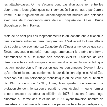
les attaché-cases. On ne s’étonne donc pas d’un autre lien entre les
deux titres : leurs génériques sont composés l’un et l’autre par Jerrold
Immel, auteur également de l’accompagnement musical des épisodes
avec ses deux co-compositeurs de
La Conquête de l’Ouest
, Bruce
Broughton et John Parker.
Mais ce ne sont pas ces rapprochements-là qui constituent la filiation la
plus évidente entre ces deux programmes. C’est avant tout une affaire
de structure, de scénario.
La Conquête de l’Ouest
annonce ce que sera
Dallas
parvenue à maturité : une saga empruntant à la série une forme
d’immuabilité et au feuilleton son dessein évolutif. L’alliance de ces
deux caractères antinomiques – immuabilité et évolution – fait que
l’action linéaire donne l’impression que les personnages évoluent alors
qu’en réalité ils restent conformes à leur définition originelle. Ainsi Zeb
Macahan est-il un personnage monolithique qui ne varie pas du téléfilm
de 1976 à ceux de 1979 ; Luke, bien qu’étant certainement le
protagoniste dont le parcours paraît le plus évolutif – jeune fermier
encore innocent au début du téléfilm de 1976, il est entré dans l’âge
d’homme au terme des téléfilms de 1979, ayant traversé nombre de
péripéties -, confirme à la vérité une personnalité « toujours-déjà-là »,