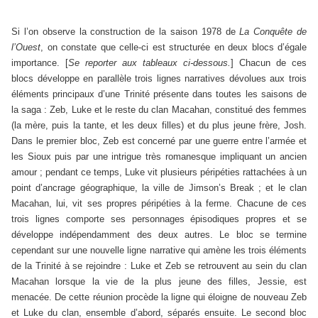
Si l’on observe la construction de la saison 1978 de
La Conquête de
l’Ouest
, on constate que celle-ci est structurée en deux blocs d’égale
importance. [
Se reporter aux tableaux ci-dessous.
] Chacun de ces
blocs développe en parallèle trois lignes narratives dévolues aux trois
éléments principaux d’une Trinité présente dans toutes les saisons de
la saga : Zeb, Luke et le reste du clan Macahan, constitué des femmes
(la mère, puis la tante, et les deux filles) et du plus jeune frère, Josh.
Dans le premier bloc, Zeb est concerné par une guerre entre l’armée et
les Sioux puis par une intrigue très romanesque impliquant un ancien
amour ; pendant ce temps, Luke vit plusieurs péripéties rattachées à un
point d’ancrage géographique, la ville de Jimson’s Break ; et le clan
Macahan, lui, vit ses propres péripéties à la ferme. Chacune de ces
trois lignes comporte ses personnages épisodiques propres et se
développe indépendamment des deux autres. Le bloc se termine
cependant sur une nouvelle ligne narrative qui amène les trois éléments
de la Trinité à se rejoindre : Luke et Zeb se retrouvent au sein du clan
Macahan lorsque la vie de la plus jeune des filles, Jessie, est
menacée. De cette réunion procède la ligne qui éloigne de nouveau Zeb
et Luke du clan, ensemble d’abord, séparés ensuite. Le second bloc