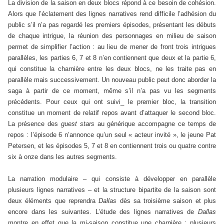
La division de la saison en deux blocs répond à ce besoin de cohésion.
Alors que l’éclatement des lignes narratives rend difficile l’adhésion du
public s’il n’a pas regardé les premiers épisodes, présentant les débuts
de chaque intrigue, la réunion des personnages en milieu de saison
permet de simplifier l’action : au lieu de mener de front trois intrigues
parallèles, les parties 6, 7 et 8 n’en contiennent que deux et la partie 6,
qui constitue la charnière entre les deux blocs, ne les traite pas en
parallèle mais successivement. Un nouveau public peut donc aborder la
saga à partir de ce moment, même s’il n’a pas vu les segments
précédents. Pour ceux qui ont suivi_ le premier bloc, la transition
constitue un moment de relatif repos avant d’attaquer le second bloc.
La présence des
guest stars
au générique accompagne ce temps de
repos : l’épisode 6 n’annonce qu’un seul « acteur invité », le jeune Pat
Petersen, et les épisodes 5, 7 et 8 en contiennent trois ou quatre contre
six à onze dans les autres segments.
La narration modulaire – qui consiste à développer en parallèle
plusieurs lignes narratives – et la structure bipartite de la saison sont
deux éléments que reprendra
Dallas
dès sa troisième saison et plus
encore dans les suivantes. L’étude des lignes narratives de
Dallas
montre en effet que la mi-saison constitue une charnière : plusieurs