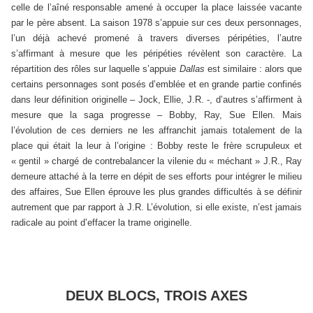
celle de l’aîné responsable amené à occuper la place laissée vacante
par le père absent. La saison 1978 s’appuie sur ces deux personnages,
l’un déjà achevé promené à travers diverses péripéties, l’autre
s’affirmant à mesure que les péripéties révèlent son caractère. La
répartition des rôles sur laquelle s’appuie
Dallas
est similaire : alors que
certains personnages sont posés d’emblée et en grande partie confinés
dans leur définition originelle – Jock, Ellie, J.R. -, d’autres s’affirment à
mesure que la saga progresse – Bobby, Ray, Sue Ellen. Mais
l’évolution de ces derniers ne les affranchit jamais totalement de la
place qui était la leur à l’origine : Bobby reste le frère scrupuleux et
« gentil » chargé de contrebalancer la vilenie du « méchant » J.R., Ray
demeure attaché à la terre en dépit de ses efforts pour intégrer le milieu
des affaires, Sue Ellen éprouve les plus grandes difficultés à se définir
autrement que par rapport à J.R. L’évolution, si elle existe, n’est jamais
radicale au point d’effacer la trame originelle.
DEUX BLOCS, TROIS AXES