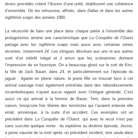
divers procédés créent l’illusion d’une unité, établissent une cohérence
d’ensemble. On les retrouvera, affinés, dans
Dallas
et dans les autres
nighttime soaps
des années 1980.
La nécessité de faire une place dans chaque partie à l’ensemble des
protagonistes amène une caractéristique que
La Conquête de l’Ouest
partage avec les
nighttime soaps
mais aussi avec certaines séries
récentes, notamment
24
. Les intrigues dévolues aux uns et aux autres
sont d’un intérêt inégal et il arrive que les scénaristes donnent
l’impression de se fourvoyer. On a beaucoup glosé sur le sort de Kim,
la fille de Jack Bauer, dans
24
, et particulièrement sur l’épisode du
jaguar : égarée en pleine nature, la jeune fille se trouvait face à cet
animal sauvage mais également entraînée dans des rebondissements
rocambolesques n’ayant aucun rapport avec l’intrigue générale. C’est
aussi ce qui arrivait à la femme de Bauer, Terri, dans la première
saison, lorsqu’une fois libérée des terroristes qui l’avaient enlevée elle
errait, amnésique, à la suite d’un accident. Ces exemples ont un
précédent dans
La Conquête de l’Ouest
, qui avec le recul n’est pas
sans susciter quelque ironie : du septième au dixième épisode, Jessie,
à peine sauvée de la mort après un précédent incident, erre seule dans