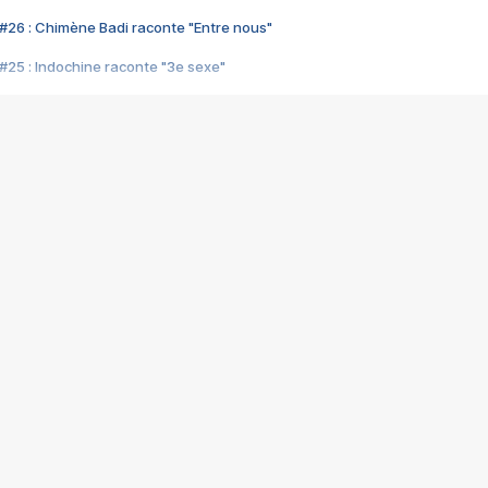
#26 : Chimène Badi raconte "Entre nous"
#25 : Indochine raconte "3e sexe"
#24 : Zaho raconte "C'est chelou"
#23 : Patrick Bruel raconte "Au café des délices"
#22 : Kyo raconte "Le chemin"
#21 : Nolwenn Leroy raconte "Cassé"
#20 : Patrick Hernandez raconte "Born to be alive"
#19 : Lorie raconte "Près de moi"
#18 : Michael Jones raconte "A nos actes manqués" (avec Jean-Jacque
#17 : Khaled raconte "Aïcha"
#16 : Corneille raconte "Parce qu'on vient de loin"
#15 : Indochine raconte "L'aventurier"