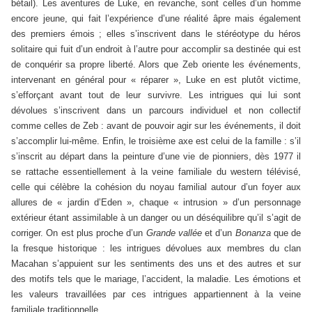
bétail). Les aventures de Luke, en revanche, sont celles d’un homme
encore jeune, qui fait l’expérience d’une réalité âpre mais également
des premiers émois ; elles s’inscrivent dans le stéréotype du héros
solitaire qui fuit d’un endroit à l’autre pour accomplir sa destinée qui est
de conquérir sa propre liberté. Alors que Zeb oriente les événements,
intervenant en général pour « réparer », Luke en est plutôt victime,
s’efforçant avant tout de leur survivre. Les intrigues qui lui sont
dévolues s’inscrivent dans un parcours individuel et non collectif
comme celles de Zeb : avant de pouvoir agir sur les événements, il doit
s’accomplir lui-même. Enfin, le troisième axe est celui de la famille : s’il
s’inscrit au départ dans la peinture d’une vie de pionniers, dès 1977 il
se rattache essentiellement à la veine familiale du western télévisé,
celle qui célèbre la cohésion du noyau familial autour d’un foyer aux
allures de « jardin d’Eden », chaque « intrusion » d’un personnage
extérieur étant assimilable à un danger ou un déséquilibre qu’il s’agit de
corriger. On est plus proche d’un
Grande vallée
et d’un
Bonanza
que de
la fresque historique : les intrigues dévolues aux membres du clan
Macahan s’appuient sur les sentiments des uns et des autres et sur
des motifs tels que le mariage, l’accident, la maladie. Les émotions et
les valeurs travaillées par ces intrigues appartiennent à la veine
familiale traditionnelle.