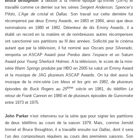
Bruce Broughton
a débuté à la même époque qu’Immel (1974) et
travaillé comme ce dernier sur les séries
Sergent Anderson, Spencer’s
Pilots, L’Age de cristal
et
Dallas
. Son travail sur cette dernière fut
récompensé par deux Emmy Awards, en 1983 et 1984, ainsi que deux
nominations en 1980 et 1982. Détenteur de dix Emmy Awards, il a
établi un record en la matière et de nombreuses autres récompenses
ont sanctionné ses partitions au fil des années. Sollicité par le cinéma
autant que par la télévision, il fut nominé aux Oscars pour
Silverado
,
remporta un ASCAP Award pour
Perdus dans l’espace
et un Saturn
Award pour
Young Sherlock Holmes
. A la télévision, le score de la mini-
série
Warm Springs
produite par HBO en 2005 lui valut un Emmy Award
et la musique de
JAG
plusieurs ASCAP Awards. On lui doit aussi la
musique de la mini-série
Les bleus et les gris
en 1982, de plusieurs
ème
épisodes de
Buck Rogers au 25
siècle
en 1981, du téléfilm
Le
retour de Frank Cannon
en 1980 et de plusieurs épisodes de
Gunsmoke
entre 1973 et 1975.
John Parker
n’est intervenu sur la série que pour signer les partitions
de deux téléfilms au cours de la saison 1979. Mais, comme Jerrold
Immel et Bruce Broughton, il a travaillé ensuite sur
Dallas
, dont il sera
l’un des compositeurs réguliers au cours des premières saisons. Son