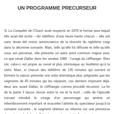
UN PROGRAMME PRECURSEUR
Si
La Conquête de l’Ouest
avait respecté en 1978 le format pour lequel
elle avait été écrite – dix téléfilms d’une heure trente chacun -, elle eût
sans doute été moins annonciatrice de la réussite du
nighttime soap
dans la décennie suivante. Mais, telle qu’elle fut diffusée et telle qu’elle
nous est parvenue, elle présente un autre point commun majeur avec
ce que serait
Dallas
dans les années 1980 : l’usage du
cliffhanger
. Bien
sûr, celui-ci est propre au
serial
et plus intrinsèque au feuilleton qu’à la
série. Mais, si chacun des téléfilms de 135 minutes qui ouvrent et
ferment la saison présente une unité dramatique plus prégnante que les
segments de 45 minutes qui les séparent, ces derniers imposent déjà,
deux ans avant
Dallas
, le cliffhanger comme procédé récurrent. La fin
de la partie 3 laisse Jessie entre la vie et la mort ; celle de l’épisode
suivant introduit le visage d’un personnage qui amène un
rebondissement important et exacerbe l’attente du spectateur jusqu’à la
semaine suivante ; le segment ultérieur se referme sur une promesse