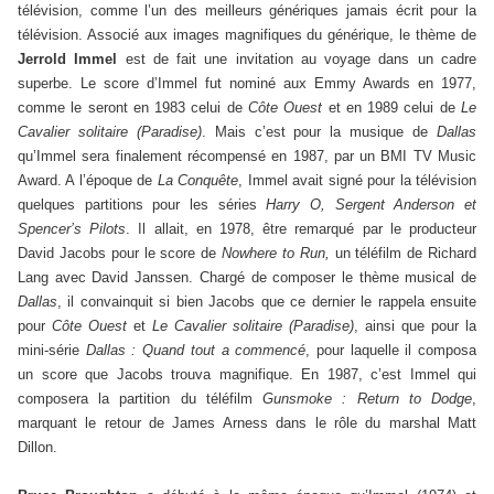
télévision, comme l’un des meilleurs génériques jamais écrit pour la
télévision. Associé aux images magnifiques du générique, le thème de
Jerrold Immel
est de fait une invitation au voyage dans un cadre
superbe. Le score d’Immel fut nominé aux Emmy Awards en 1977,
comme le seront en 1983 celui de
Côte Ouest
et en 1989 celui de
Le
Cavalier solitaire (Paradise)
. Mais c’est pour la musique de
Dallas
qu’Immel sera finalement récompensé en 1987, par un BMI TV Music
Award. A l’époque de
La Conquête
, Immel avait signé pour la télévision
quelques partitions pour les séries
Harry O, Sergent Anderson et
Spencer’s Pilots
. Il allait, en 1978, être remarqué par le producteur
David Jacobs pour le score de
Nowhere to Run,
un téléfilm de Richard
Lang avec David Janssen. Chargé de composer le thème musical de
Dallas
, il convainquit si bien Jacobs que ce dernier le rappela ensuite
pour
Côte Ouest
et
Le Cavalier solitaire (Paradise)
, ainsi que pour la
mini-série
Dallas : Quand tout a commencé
, pour laquelle il composa
un score que Jacobs trouva magnifique. En 1987, c’est Immel qui
composera la partition du téléfilm
Gunsmoke : Return to Dodge
,
marquant le retour de James Arness dans le rôle du marshal Matt
Dillon.