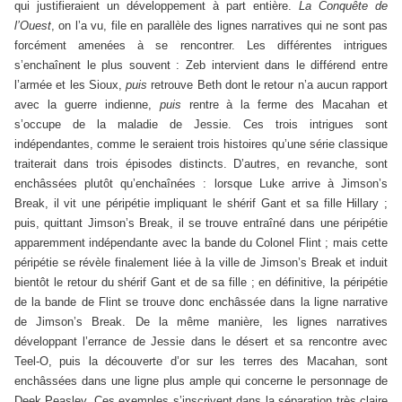
qui justifieraient un développement à part entière.
La Conquête de
l’Ouest
, on l’a vu, file en parallèle des lignes narratives qui ne sont pas
forcément amenées à se rencontrer. Les différentes intrigues
s’enchaînent le plus souvent : Zeb intervient dans le différend entre
l’armée et les Sioux,
puis
retrouve Beth dont le retour n’a aucun rapport
avec la guerre indienne,
puis
rentre à la ferme des Macahan et
s’occupe de la maladie de Jessie. Ces trois intrigues sont
indépendantes, comme le seraient trois histoires qu’une série classique
traiterait dans trois épisodes distincts. D’autres, en revanche, sont
enchâssées plutôt qu’enchaînées : lorsque Luke arrive à Jimson’s
Break, il vit une péripétie impliquant le shérif Gant et sa fille Hillary ;
puis, quittant Jimson’s Break, il se trouve entraîné dans une péripétie
apparemment indépendante avec la bande du Colonel Flint ; mais cette
péripétie se révèle finalement liée à la ville de Jimson’s Break et induit
bientôt le retour du shérif Gant et de sa fille ; en définitive, la péripétie
de la bande de Flint se trouve donc enchâssée dans la ligne narrative
de Jimson’s Break. De la même manière, les lignes narratives
développant l’errance de Jessie dans le désert et sa rencontre avec
Teel-O, puis la découverte d’or sur les terres des Macahan, sont
enchâssées dans une ligne plus ample qui concerne le personnage de
Deek Peasley. Ces exemples s’inscrivent dans la séparation très claire