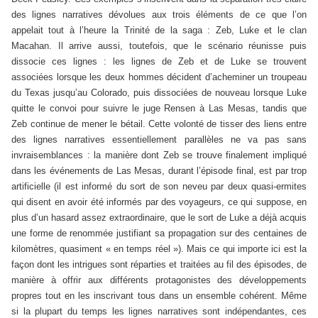
des lignes narratives dévolues aux trois éléments de ce que l’on
appelait tout à l’heure la Trinité de la saga : Zeb, Luke et le clan
Macahan. Il arrive aussi, toutefois, que le scénario réunisse puis
dissocie ces lignes : les lignes de Zeb et de Luke se trouvent
associées lorsque les deux hommes décident d’acheminer un troupeau
du Texas jusqu’au Colorado, puis dissociées de nouveau lorsque Luke
quitte le convoi pour suivre le juge Rensen à Las Mesas, tandis que
Zeb continue de mener le bétail. Cette volonté de tisser des liens entre
des lignes narratives essentiellement parallèles ne va pas sans
invraisemblances : la manière dont Zeb se trouve finalement impliqué
dans les événements de Las Mesas, durant l’épisode final, est par trop
artificielle (il est informé du sort de son neveu par deux quasi-ermites
qui disent en avoir été informés par des voyageurs, ce qui suppose, en
plus d’un hasard assez extraordinaire, que le sort de Luke a déjà acquis
une forme de renommée justifiant sa propagation sur des centaines de
kilomètres, quasiment « en temps réel »). Mais ce qui importe ici est la
façon dont les intrigues sont réparties et traitées au fil des épisodes, de
manière à offrir aux différents protagonistes des développements
propres tout en les inscrivant tous dans un ensemble cohérent. Même
si la plupart du temps les lignes narratives sont indépendantes, ces