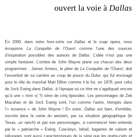
ouvert la voie à
Dallas
En 2000, dans notre hors-série sur
Dallas
et le
soap opera
, nous
évoquions
La Conquête de l’Ouest
comme l’une des sources
d’inspiration possibles des auteurs de
Dallas
. L’idée n’est pas une
simple fantaisie. L’ombre de John Wayne plane sur chacun des deux
programmes : James Arness, le pilier de
La Conquête de l’Ouest
, doit
l’essentiel de sa carrière au coup de pouce du Duke, qui fut envisagé
pour le rôle du marshal Matt Dillon comme il le fut, en 1978, pour celui
de Jock Ewing dans
Dallas
, à l’époque où ce titre ne s’appliquait encore
qu’à une « mini »( ?) série de cinq épisodes. Les personnages de Zeb
Macahan et de Jock Ewing sont, l’un comme l’autre, trempés dans
l’« essence » de John Wayne ! En outre,
Dallas
est bien, d’emblée,
inscrite dans la veine du western, par sa situation géographique (le
Texas, un ranch) et par ses personnages, à commencer bien entendu
par le « patriarche » Ewing. Cow-boys, bétail, bagarres de saloon et
pâturages sont aussi caractéristiques de la série que les gratte-ciels et