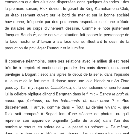
conservera que des allusions dispersées dans quelques épisodes : dès
la première saison, Rick devient le gérant du King Kamehameha Club,
un établissement ouvert sur le bord de mer et sur la bonne société
hawaiienne, fréquenté par des personnes respectables et une pléïade
de naïades au corps divinement dessiné. Comme le note justement
2
Jacques Baudou
, cette nouvelle situation fait passer le personnage de
la face nocturne d'Hawaii à sa face diurne, illustrant le désir de la
production de privilégier l’humour et la lumière.
Il conserve néanmoins, outre ses relations avec le milieu (il est resté
très lié à Icepick et continue de prendre des paris divers), un rapport
privilégié à Bogart : sept ans après le début de la série, dans l'épisode
« La roue de la fortune », il danse avec une jolie blonde sur
As Time
goes by
, l'air mythique de
Casablanca
, et la comédienne emprunte pour
lui la célèbre réplique d'Ingrid Bergman dans le film : «
Est-ce le bruit du
canon que j'entends, ou les battements de mon cœur ?
» Plus
discrètement, il arrive, comme dans « Tout au dernier vivant », que
Rick soit comparé à Bogart lors d'une séance de photos, ou qu'il
reprenne son apparence originelle (celle du pilote) dans l'un des
nombreux retours en arrière de « Le passé au présent ». De même,
dans « Fiction ou réalité », où chacun des protagonistes se voit