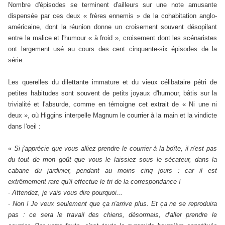
Nombre d'épisodes se terminent d'ailleurs sur une note amusante
dispensée par ces deux « frères ennemis » de la cohabitation anglo-
américaine, dont la réunion donne un croisement souvent désopilant
entre la malice et l'humour « à froid », croisement dont les scénaristes
ont largement usé au cours des cent cinquante-six épisodes de la
série.
Les querelles du dilettante immature et du vieux célibataire pétri de
petites habitudes sont souvent de petits joyaux d'humour, bâtis sur la
trivialité et l'absurde, comme en témoigne cet extrait de « Ni une ni
deux », où Higgins interpelle Magnum le courrier à la main et la vindicte
dans l'oeil :
«
Si j'apprécie que vous alliez prendre le courrier à la boîte, il n'est pas
du tout de mon goût que vous le laissiez sous le sécateur, dans la
cabane du jardinier, pendant au moins cinq jours : car il est
extrêmement rare qu'il effectue le tri de la correspondance !
-
Attendez, je vais vous dire pourquoi...
-
Non ! Je veux seulement que ça n'arrive plus. Et ça ne se reproduira
pas : ce sera le travail des chiens, désormais, d'aller prendre le