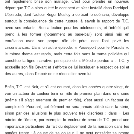
ont rapidement brisé son mariage. C'est pour prendre un nouveau
départ que T.C a alors quitté le continent et s'est installé dans l'archipel.
L'épisode, dont l'acteur Roger Mosley a co-écrit le scénario, développe
surtout la conséquence de cette rupture, à savoir le rapport de T.C.
avec ses enfants. Son affection pour les adolescents, et l'intérêt qu'il
prend à les former (notamment au base-ball) sont ainsi mis en
corrélation avec son propre rôle de père, dont l'ont privé les
circonstances. Dans un autre épisode, « Passeport pour le Paradis »,
le même thème est repris, mais cette fois sans la trame policière qui
constitue la ligne narrative principale de « Mélodie perdue » : T.C. y
accueille son fils Bryant et s'efforce de lui inculquer le respect de soi et
des autres, dans l'espoir de se réconcilier avec lui.
Enfin, T.C. est Noir, et s'il est courant, dans les années quatre-vingt, de
voir un acteur de couleur tenir un rôle de premier plan dans une série
(même s'il s'agit rarement du premier rôle), c'est aussi un facteur de
complexité. Pourtant, cet élément ne sera jamais utilisé dans la série,
sinon par des allusions le plus souvent très discrètes : dans « Les
miroirs de l'âme », par exemple, la couleur de peau de T.C. prend une
importance particulière du fait du déplacement de la narration dans les
années trente ; à cause de sa couleur, il ne peut posséder sa propre