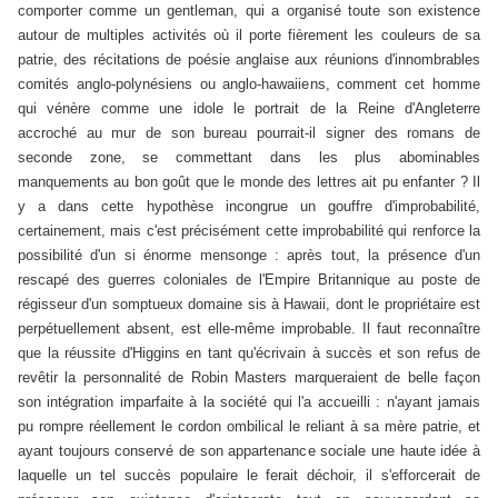
comporter comme un gentleman, qui a organisé toute son existence
autour de multiples activités où il porte fièrement les couleurs de sa
patrie, des récitations de poésie anglaise aux réunions d'innombrables
comités anglo-polynésiens ou anglo-hawaiiens, comment cet homme
qui vénère comme une idole le portrait de la Reine d'Angleterre
accroché au mur de son bureau pourrait-il signer des romans de
seconde zone, se commettant dans les plus abominables
manquements au bon goût que le monde des lettres ait pu enfanter ? Il
y a dans cette hypothèse incongrue un gouffre d'improbabilité,
certainement, mais c'est précisément cette improbabilité qui renforce la
possibilité d'un si énorme mensonge : après tout, la présence d'un
rescapé des guerres coloniales de l'Empire Britannique au poste de
régisseur d'un somptueux domaine sis à Hawaii, dont le propriétaire est
perpétuellement absent, est elle-même improbable. Il faut reconnaître
que la réussite d'Higgins en tant qu'écrivain à succès et son refus de
revêtir la personnalité de Robin Masters marqueraient de belle façon
son intégration imparfaite à la société qui l'a accueilli : n'ayant jamais
pu rompre réellement le cordon ombilical le reliant à sa mère patrie, et
ayant toujours conservé de son appartenance sociale une haute idée à
laquelle un tel succès populaire le ferait déchoir, il s'efforcerait de