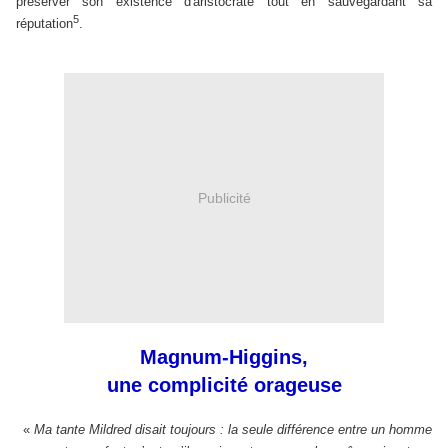
préserver son existence d'aristocrate tout en sauvegardant sa
5
réputation
.
Publicité
Magnum-Higgins,
une complicité orageuse
«
Ma tante Mildred disait toujours : la seule différence entre un homme