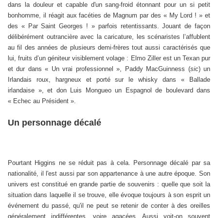
dans la douleur et capable d'un sang-froid étonnant pour un si petit
bonhomme, il réagit aux facéties de Magnum par des « My Lord ! » et
des « Par Saint Georges ! » parfois retentissants. Jouant de façon
délibérément outrancière avec la caricature, les scénaristes l’affublent
au fil des années de plusieurs demi-frères tout aussi caractérisés que
lui, fruits d’un géniteur visiblement volage : Elmo Ziller est un Texan pur
et dur dans « Un vrai professionnel », Paddy MacGuinness (
sic
) un
Irlandais roux, hargneux et porté sur le whisky dans « Ballade
irlandaise », et don Luis Mongueo un Espagnol de boulevard dans
« Echec au Président ».
Un personnage décalé
Pourtant Higgins ne se réduit pas à cela. Personnage décalé par sa
nationalité, il l'est aussi par son appartenance à une autre époque. Son
univers est constitué en grande partie de souvenirs : quelle que soit la
situation dans laquelle il se trouve, elle évoque toujours à son esprit un
événement du passé, qu'il ne peut se retenir de conter à des oreilles
généralement indifférentes, voire agacées. Aussi voit-on souvent