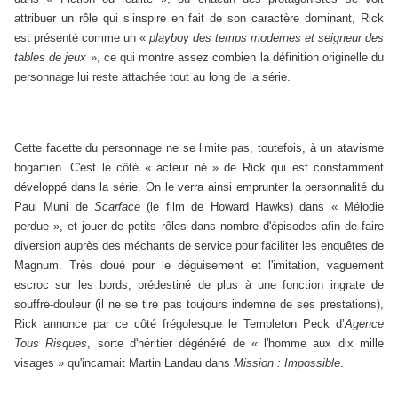
attribuer un rôle qui s’inspire en fait de son caractère dominant, Rick
est présenté comme un «
playboy des temps modernes et seigneur des
tables de jeux
», ce qui montre assez combien la définition originelle du
personnage lui reste attachée tout au long de la série.
Cette facette du personnage ne se limite pas, toutefois, à un atavisme
bogartien. C'est le côté « acteur né » de Rick qui est constamment
développé dans la série. On le verra ainsi emprunter la personnalité du
Paul Muni de
Scarface
(le film de Howard Hawks) dans « Mélodie
perdue », et jouer de petits rôles dans nombre d'épisodes afin de faire
diversion auprès des méchants de service pour faciliter les enquêtes de
Magnum. Très doué pour le déguisement et l'imitation, vaguement
escroc sur les bords, prédestiné de plus à une fonction ingrate de
souffre-douleur (il ne se tire pas toujours indemne de ses prestations),
Rick annonce par ce côté frégolesque le Templeton Peck d’
Agence
Tous Risques
, sorte d'héritier dégénéré de « l'homme aux dix mille
visages » qu'incarnait Martin Landau dans
Mission : Impossible
.