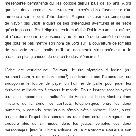
mésentente permanente qui les oppose depuis plus de six ans. Alors
que les deux hommes se retrouvent coincés dans l'ascenseur d'un
immeuble sur le point d'être démoli, Magnum accuse son compagnon
de n'avoir pas vécu le quart de ses prétendues aventures et de n'être
qu'un imposteur. Pis ! Higgins serait en réalité Robin Masters lui-même,
et n'aurait recouru à ce pseudonyme et monté cette comédie éhontée
que pour ne pas mettre son nom de Lord sur la couverture de romans
de seconde zone, tandis qu'il se consacrait simultanément à la
rédaction plus glorieuse de ses prétendus Mémoires !
L'idée est vertigineuse. Pourtant, le rire olympien d'Higgins (qui
3
rarement aura ri de si bon coeur
) ne démonte pas l'accusateur, qui
soupçonne le fourbe de payer un homme de paille pour jouer les
écrivains milliardaires à travers le monde. En un instant sont balayées
toutes les apparitions simultanées de Higgins et Robin Masters dans
l'histoire de la série, les contacts téléphoniques entre les deux
hommes, y compris lorsqu'aucun témoin n'était présent. L'idée, aussi
tenace dans l'esprit des scénaristes que dans celui de Magnum, ne
cessera plus de s'immiscer dans les joutes verbales des deux
personnages, jusqu'à l'ultime épisode, où le majordome avouera à son