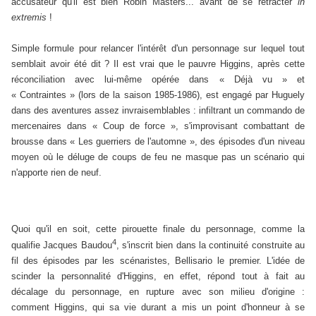
accusateur qu'il est bien Robin Masters... avant de se rétracter
in
extremis
!
Simple formule pour relancer l'intérêt d'un personnage sur lequel tout
semblait avoir été dit ? Il est vrai que le pauvre Higgins, après cette
réconciliation avec lui-même opérée dans « Déjà vu » et
« Contraintes » (lors de la saison 1985-1986), est engagé par Huguely
dans des aventures assez invraisemblables : infiltrant un commando de
mercenaires dans « Coup de force », s'improvisant combattant de
brousse dans « Les guerriers de l'automne », des épisodes d'un niveau
moyen où le déluge de coups de feu ne masque pas un scénario qui
n'apporte rien de neuf.
Quoi qu'il en soit, cette pirouette finale du personnage, comme la
4
qualifie Jacques Baudou
, s'inscrit bien dans la continuité construite au
fil des épisodes par les scénaristes, Bellisario le premier. L'idée de
scinder la personnalité d'Higgins, en effet, répond tout à fait au
décalage du personnage, en rupture avec son milieu d'origine :
comment Higgins, qui sa vie durant a mis un point d'honneur à se