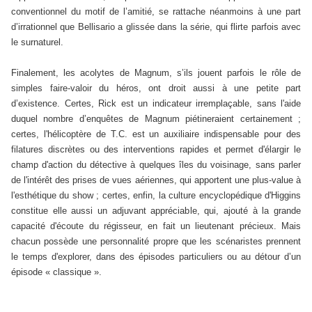
conventionnel du motif de l’amitié, se rattache néanmoins à une part
d’irrationnel que Bellisario a glissée dans la série, qui flirte parfois avec
le surnaturel.
Finalement, les acolytes de Magnum, s’ils jouent parfois le rôle de
simples faire-valoir du héros, ont droit aussi à une petite part
d’existence. Certes, Rick est un indicateur irremplaçable, sans l'aide
duquel nombre d’enquêtes de Magnum piétineraient certainement ;
certes, l'hélicoptère de T.C. est un auxiliaire indispensable pour des
filatures discrètes ou des interventions rapides et permet d'élargir le
champ d'action du détective à quelques îles du voisinage, sans parler
de l'intérêt des prises de vues aériennes, qui apportent une plus-value à
l'esthétique du show ; certes, enfin, la culture encyclopédique d'Higgins
constitue elle aussi un adjuvant appréciable, qui, ajouté à la grande
capacité d'écoute du régisseur, en fait un lieutenant précieux. Mais
chacun possède une personnalité propre que les scénaristes prennent
le temps d'explorer, dans des épisodes particuliers ou au détour d’un
épisode « classique ».