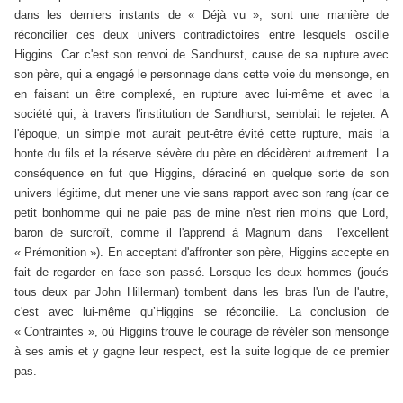
dans les derniers instants de « Déjà vu », sont une manière de
réconcilier ces deux univers contradictoires entre lesquels oscille
Higgins. Car c'est son renvoi de Sandhurst, cause de sa rupture avec
son père, qui a engagé le personnage dans cette voie du mensonge, en
en faisant un être complexé, en rupture avec lui-même et avec la
société qui, à travers l'institution de Sandhurst, semblait le rejeter. A
l'époque, un simple mot aurait peut-être évité cette rupture, mais la
honte du fils et la réserve sévère du père en décidèrent autrement. La
conséquence en fut que Higgins, déraciné en quelque sorte de son
univers légitime, dut mener une vie sans rapport avec son rang (car ce
petit bonhomme qui ne paie pas de mine n'est rien moins que Lord,
baron de surcroît, comme il l'apprend à Magnum dans l'excellent
« Prémonition »). En acceptant d'affronter son père, Higgins accepte en
fait de regarder en face son passé. Lorsque les deux hommes (joués
tous deux par John Hillerman) tombent dans les bras l'un de l'autre,
c'est avec lui-même qu’Higgins se réconcilie. La conclusion de
« Contraintes », où Higgins trouve le courage de révéler son mensonge
à ses amis et y gagne leur respect, est la suite logique de ce premier
pas.