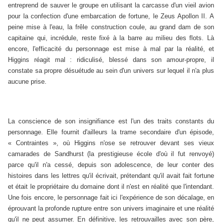
entreprend de sauver le groupe en utilisant la carcasse d'un vieil avion
pour la confection d'une embarcation de fortune, le Zeus Apollon II. A
peine mise à l'eau, la frêle construction coule, au grand dam de son
capitaine qui, incrédule, reste fixé à la barre au milieu des flots. Là
encore, l'efficacité du personnage est mise à mal par la réalité, et
Higgins réagit mal : ridiculisé, blessé dans son amour-propre, il
constate sa propre désuétude au sein d'un univers sur lequel il n'a plus
aucune prise.
La conscience de son insignifiance est l'un des traits constants du
personnage. Elle fournit d'ailleurs la trame secondaire d'un épisode,
« Contraintes », où Higgins n'ose se retrouver devant ses vieux
camarades de Sandhurst (la prestigieuse école d'où il fut renvoyé)
parce qu'il n'a cessé, depuis son adolescence, de leur conter des
histoires dans les lettres qu'il écrivait, prétendant qu'il avait fait fortune
et était le propriétaire du domaine dont il n'est en réalité que l'intendant.
Une fois encore, le personnage fait ici l'expérience de son décalage, en
éprouvant la profonde rupture entre son univers imaginaire et une réalité
qu'il ne peut assumer. En définitive, les retrouvailles avec son père,