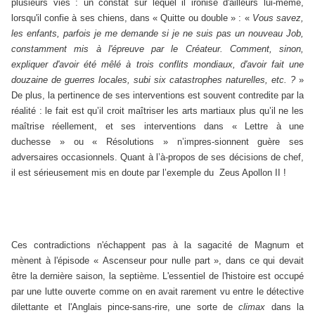
plusieurs vies : un constat sur lequel il ironise d'ailleurs lui-même,
lorsqu'il confie à ses chiens, dans « Quitte ou double » : «
Vous savez,
les enfants, parfois je me demande si je ne suis pas un nouveau Job,
constamment mis à l'épreuve par le Créateur. Comment, sinon,
expliquer d'avoir été mêlé à trois conflits mondiaux, d'avoir fait une
douzaine de guerres locales, subi six catastrophes naturelles, etc. ?
»
De plus, la pertinence de ses interventions est souvent contredite par la
réalité : le fait est qu’il croit maîtriser les arts martiaux plus qu’il ne les
maîtrise réellement, et ses interventions dans « Lettre à une
duchesse » ou « Résolutions » n’impres-sionnent guère ses
adversaires occasionnels. Quant à l’à-propos de ses décisions de chef,
il est sérieusement mis en doute par l’exemple du Zeus Apollon II !
Ces contradictions n'échappent pas à la sagacité de Magnum et
mènent à l'épisode « Ascenseur pour nulle part », dans ce qui devait
être la dernière saison, la septième. L'essentiel de l'histoire est occupé
par une lutte ouverte comme on en avait rarement vu entre le détective
dilettante et l'Anglais pince-sans-rire, une sorte de
climax
dans la