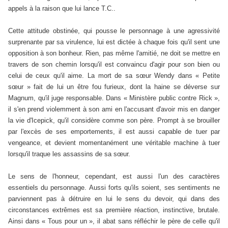
appels à la raison que lui lance T.C..
Cette attitude obstinée, qui pousse le personnage à une agressivité
surprenante par sa virulence, lui est dictée à chaque fois qu'il sent une
opposition à son bonheur. Rien, pas même l'amitié, ne doit se mettre en
travers de son chemin lorsqu'il est convaincu d'agir pour son bien ou
celui de ceux qu'il aime. La mort de sa sœur Wendy dans « Petite
sœur » fait de lui un être fou furieux, dont la haine se déverse sur
Magnum, qu'il juge responsable. Dans « Ministère public contre Rick »,
il s'en prend violemment à son ami en l'accusant d'avoir mis en danger
la vie d'Icepick, qu'il considère comme son père. Prompt à se brouiller
par l'excès de ses emportements, il est aussi capable de tuer par
vengeance, et devient momentanément une véritable machine à tuer
lorsqu'il traque les assassins de sa sœur.
Le sens de l'honneur, cependant, est aussi l'un des caractères
essentiels du personnage. Aussi forts qu'ils soient, ses sentiments ne
parviennent pas à détruire en lui le sens du devoir, qui dans des
circonstances extrêmes est sa première réaction, instinctive, brutale.
Ainsi dans « Tous pour un », il abat sans réfléchir le père de celle qu'il