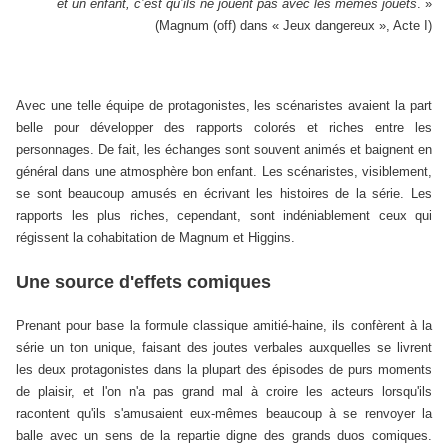
et un enfant, c’est qu’ils ne jouent pas avec les mêmes jouets
. »
(Magnum (off) dans « Jeux dangereux », Acte I)
Avec une telle équipe de protagonistes, les scénaristes avaient la part
belle pour développer des rapports colorés et riches entre les
personnages. De fait, les échanges sont souvent animés et baignent en
général dans une atmosphère bon enfant. Les scénaristes, visiblement,
se sont beaucoup amusés en écrivant les histoires de la série. Les
rapports les plus riches, cependant, sont indéniablement ceux qui
régissent la cohabitation de Magnum et Higgins.
Une source d'effets comiques
Prenant pour base la formule classique amitié-haine, ils confèrent à la
série un ton unique, faisant des joutes verbales auxquelles se livrent
les deux protagonistes dans la plupart des épisodes de purs moments
de plaisir, et l'on n'a pas grand mal à croire les acteurs lorsqu'ils
racontent qu'ils s'amusaient eux-mêmes beaucoup à se renvoyer la
balle avec un sens de la repartie digne des grands duos comiques.