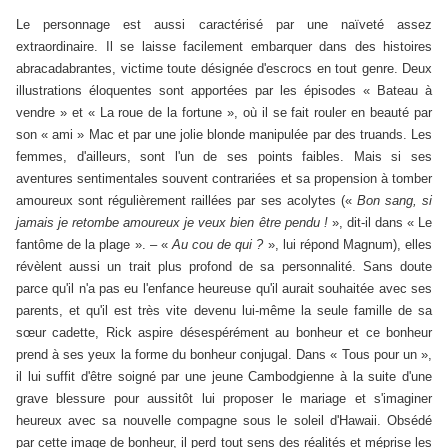
Le personnage est aussi caractérisé par une naïveté assez
extraordinaire. Il se laisse facilement embarquer dans des histoires
abracadabrantes, victime toute désignée d'escrocs en tout genre. Deux
illustrations éloquentes sont apportées par les épisodes « Bateau à
vendre » et « La roue de la fortune », où il se fait rouler en beauté par
son « ami » Mac et par une jolie blonde manipulée par des truands. Les
femmes, d'ailleurs, sont l'un de ses points faibles. Mais si ses
aventures sentimentales souvent contrariées et sa propension à tomber
amoureux sont régulièrement raillées par ses acolytes («
Bon sang, si
jamais je retombe amoureux je veux bien être pendu !
», dit-il dans « Le
fantôme de la plage ». – «
Au cou de qui ?
», lui répond Magnum), elles
révèlent aussi un trait plus profond de sa personnalité. Sans doute
parce qu'il n'a pas eu l'enfance heureuse qu'il aurait souhaitée avec ses
parents, et qu'il est très vite devenu lui-même la seule famille de sa
sœur cadette, Rick aspire désespérément au bonheur et ce bonheur
prend à ses yeux la forme du bonheur conjugal. Dans « Tous pour un »,
il lui suffit d'être soigné par une jeune Cambodgienne à la suite d'une
grave blessure pour aussitôt lui proposer le mariage et s'imaginer
heureux avec sa nouvelle compagne sous le soleil d'Hawaii. Obsédé
par cette image de bonheur, il perd tout sens des réalités et méprise les