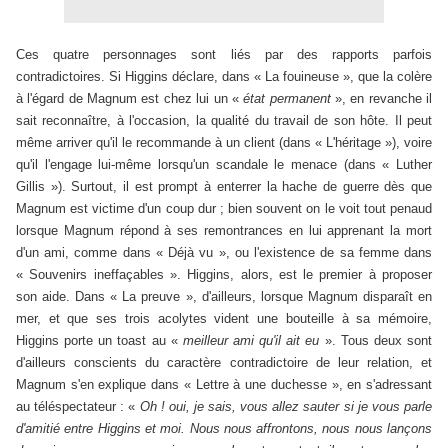
Ces quatre personnages sont liés par des rapports parfois
contradictoires. Si Higgins déclare, dans « La fouineuse », que la colère
à l'égard de Magnum est chez lui un «
état permanent
», en revanche il
sait reconnaître, à l'occasion, la qualité du travail de son hôte. Il peut
même arriver qu'il le recommande à un client (dans « L'héritage »), voire
qu'il l'engage lui-même lorsqu'un scandale le menace (dans « Luther
Gillis »). Surtout, il est prompt à enterrer la hache de guerre dès que
Magnum est victime d'un coup dur ; bien souvent on le voit tout penaud
lorsque Magnum répond à ses remontrances en lui apprenant la mort
d'un ami, comme dans « Déjà vu », ou l'existence de sa femme dans
« Souvenirs ineffaçables ». Higgins, alors, est le premier à proposer
son aide. Dans « La preuve », d'ailleurs, lorsque Magnum disparaît en
mer, et que ses trois acolytes vident une bouteille à sa mémoire,
Higgins porte un toast au «
meilleur ami qu'il ait eu
». Tous deux sont
d'ailleurs conscients du caractère contradictoire de leur relation, et
Magnum s'en explique dans « Lettre à une duchesse », en s'adressant
au téléspectateur : «
Oh ! oui, je sais, vous allez sauter si je vous parle
d'amitié entre Higgins et moi. Nous nous affrontons, nous nous lançons