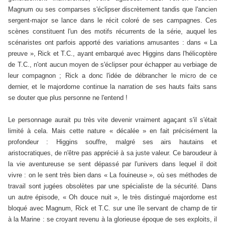
Magnum ou ses comparses s'éclipser discrètement tandis que l'ancien
sergent-major se lance dans le récit coloré de ses campagnes. Ces
scènes constituent l'un des motifs récurrents de la série, auquel les
scénaristes ont parfois apporté des variations amusantes : dans « La
preuve », Rick et T.C., ayant embarqué avec Higgins dans l'hélicoptère
de T.C., n'ont aucun moyen de s'éclipser pour échapper au verbiage de
leur compagnon ; Rick a donc l'idée de débrancher le micro de ce
dernier, et le majordome continue la narration de ses hauts faits sans
se douter que plus personne ne l'entend !
Le personnage aurait pu très vite devenir vraiment agaçant s'il s'était
limité à cela. Mais cette nature « décalée » en fait précisément la
profondeur : Higgins souffre, malgré ses airs hautains et
aristocratiques, de n'être pas apprécié à sa juste valeur. Ce baroudeur à
la vie aventureuse se sent dépassé par l'univers dans lequel il doit
vivre : on le sent très bien dans « La fouineuse », où ses méthodes de
travail sont jugées obsolètes par une spécialiste de la sécurité. Dans
un autre épisode, « Oh douce nuit », le très distingué majordome est
bloqué avec Magnum, Rick et T.C. sur une île servant de champ de tir
à la Marine : se croyant revenu à la glorieuse époque de ses exploits, il