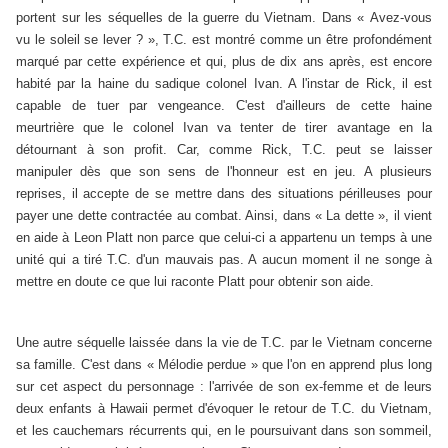
portent sur les séquelles de la guerre du Vietnam. Dans « Avez-vous
vu le soleil se lever ? », T.C. est montré comme un être profondément
marqué par cette expérience et qui, plus de dix ans après, est encore
habité par la haine du sadique colonel Ivan. A l'instar de Rick, il est
capable de tuer par vengeance. C'est d'ailleurs de cette haine
meurtrière que le colonel Ivan va tenter de tirer avantage en la
détournant à son profit. Car, comme Rick, T.C. peut se laisser
manipuler dès que son sens de l'honneur est en jeu. A plusieurs
reprises, il accepte de se mettre dans des situations périlleuses pour
payer une dette contractée au combat. Ainsi, dans « La dette », il vient
en aide à Leon Platt non parce que celui-ci a appartenu un temps à une
unité qui a tiré T.C. d'un mauvais pas. A aucun moment il ne songe à
mettre en doute ce que lui raconte Platt pour obtenir son aide.
Une autre séquelle laissée dans la vie de T.C. par le Vietnam concerne
sa famille. C'est dans « Mélodie perdue » que l'on en apprend plus long
sur cet aspect du personnage : l'arrivée de son ex-femme et de leurs
deux enfants à Hawaii permet d'évoquer le retour de T.C. du Vietnam,
et les cauchemars récurrents qui, en le poursuivant dans son sommeil,