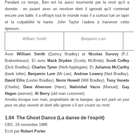
Pendant ce temps, Ben est lui aussi tourmenté par la mort qu’il a
donnée : en jouant avec un revolver dont il ignorait qu’il contenait
encore une balle, il a effrayé tout le monde mais il a surtout tué un lapin
et la culpabilité le hante. John Taylor l’aidera à traverser cette
épreuve…
William Smith
Benjamin Lum
Avec
William Smith
(Quincy Bradley) et
Nicolas Surovy
(P.J.
Brakenhouse). Et avec
Mack Dryden
(Scotty McBride),
Scott Coffey
(Dick Bradley),
Charles Tyner
(Herb Applegate). Et
Julianna McCarthy
(bank teller),
Benjamin Lum
(Mr Lee),
Andrew Lowery
(Ned Bradley),
David Ellis
(Lester Bradley),
Norm Howell
(Will Bradley),
Tony Veneto
(Charlie),
Dave Alverson
(Hans),
Natividad Vacio
(Manuel),
Gay
Hagen
(woman),
Al Berry
(old man customer).
Amelia évoque son mari, propriétaire de la banque, qui est parti un jour
pour ne plus revenir et dont elle ignore s’il est vivant ou mort.
1.04 The Ghost Dance (La danse de l’esprit)
CBS, 24 novembre 1988
Ecrit par
Robert Porter