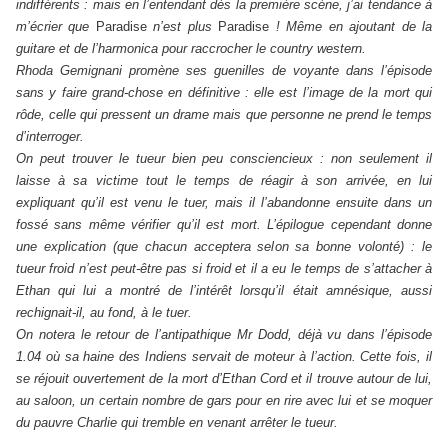
indifférents : mais en l’entendant dès la première scène, j’ai tendance à
m’écrier que
Paradise
n’est plus
Paradise
! Même en ajoutant de la
guitare et de l’harmonica pour raccrocher le country western.
Rhoda Gemignani promène ses guenilles de voyante dans l’épisode
sans y faire grand-chose en définitive : elle est l’image de la mort qui
rôde, celle qui pressent un drame mais que personne ne prend le temps
d’interroger.
On peut trouver le tueur bien peu consciencieux : non seulement il
laisse à sa victime tout le temps de réagir à son arrivée, en lui
expliquant qu’il est venu le tuer, mais il l’abandonne ensuite dans un
fossé sans même vérifier qu’il est mort. L’épilogue cependant donne
une explication (que chacun acceptera selon sa bonne volonté) : le
tueur froid n’est peut-être pas si froid et il a eu le temps de s’attacher à
Ethan qui lui a montré de l’intérêt lorsqu’il était amnésique, aussi
rechignait-il, au fond, à le tuer.
On notera le retour de l’antipathique Mr Dodd, déjà vu dans l’épisode
1.04 où sa haine des Indiens servait de moteur à l’action. Cette fois, il
se réjouit ouvertement de la mort d’Ethan Cord et il trouve autour de lui,
au saloon, un certain nombre de gars pour en rire avec lui et se moquer
du pauvre Charlie qui tremble en venant arrêter le tueur.