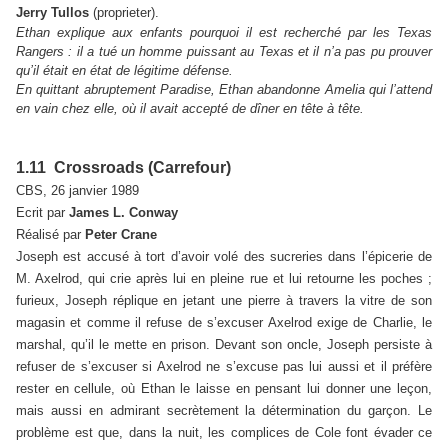
Jerry Tullos
(proprieter).
Ethan explique aux enfants pourquoi il est recherché par les Texas
Rangers : il a tué un homme puissant au Texas et il n’a pas pu prouver
qu’il était en état de légitime défense.
En quittant abruptement Paradise, Ethan abandonne Amelia qui l’attend
en vain chez elle, où il avait accepté de dîner en tête à tête.
1.11 Crossroads (Carrefour)
CBS, 26 janvier 1989
Ecrit par
James L. Conway
Réalisé par
Peter Crane
Joseph est accusé à tort d’avoir volé des sucreries dans l’épicerie de
M. Axelrod, qui crie après lui en pleine rue et lui retourne les poches ;
furieux, Joseph réplique en jetant une pierre à travers la vitre de son
magasin et comme il refuse de s’excuser Axelrod exige de Charlie, le
marshal, qu’il le mette en prison. Devant son oncle, Joseph persiste à
refuser de s’excuser si Axelrod ne s’excuse pas lui aussi et il préfère
rester en cellule, où Ethan le laisse en pensant lui donner une leçon,
mais aussi en admirant secrètement la détermination du garçon. Le
problème est que, dans la nuit, les complices de Cole font évader ce