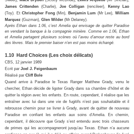
James Crittenden
(Charlie),
Joe Colligan
(rencileer),
Kenny Lao
(Toy). Et
Christopher Fong
(Min),
Benjamin Lum
(Mr Lee),
William
Marquez
(Guzman),
Glen Wilder
(Mr Delaney).
Après Ethan dans 1.06, c’est Amelia qui envisage de quitter Paradise
en vendant la banque à la compagnie minière. Comme en 1.06, Ethan
et Amelia partagent plusieurs scènes où l’aveu d’amour reste au bord
des lèvres. Mais le premier baiser n’en est pas moins échangé.
1.10 Hard Choices (Les choix délicats)
CBS, 12 janvier 1989
Ecrit par
Joel J. Feigenbaum
Réalisé par
Cliff Bole
Quand arrive à Paradise le Texas Ranger Matthew Grady, venu le
chercher, Ethan décide de ligoter Grady dans sa chambre d’hôtel et de
quitter la région avec les enfants. En route, cependant, il réalise que les
entraîner avec lui dans une vie de fugitifs n’est pas souhaitable et il
rebrousse chemin pour se livrer à Grady, avant de quitter de nouveau
Paradise en confiant les enfants aux soins d’Amelia. En chemin,
cependant, il découvre que Grady s’est entendu avec trois chasseurs
de primes qui les accompagneront jusqu’au Texas. Ethan n’a aucune