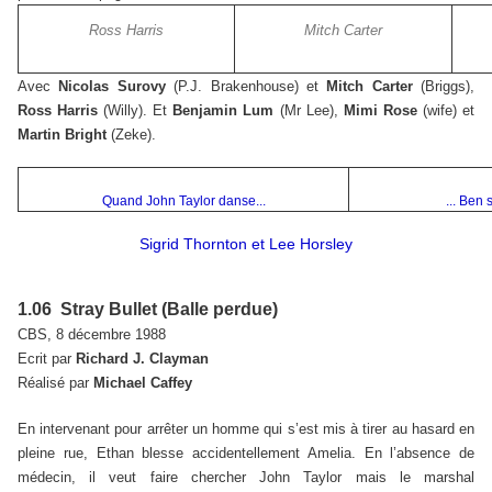
Ross Harris
Mitch Carter
Avec
Nicolas Surovy
(P.J. Brakenhouse) et
Mitch Carter
(Briggs),
Ross Harris
(Willy). Et
Benjamin Lum
(Mr Lee),
Mimi Rose
(wife) et
Martin Bright
(Zeke).
Quand John Taylor danse...
... Ben 
Sigrid Thornton et Lee Horsley
1.06 Stray Bullet (Balle perdue)
CBS, 8 décembre 1988
Ecrit par
Richard J. Clayman
Réalisé par
Michael Caffey
En intervenant pour arrêter un homme qui s’est mis à tirer au hasard en
pleine rue, Ethan blesse accidentellement Amelia. En l’absence de
médecin, il veut faire chercher John Taylor mais le marshal