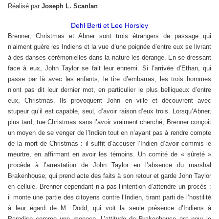
Réalisé par
Joseph L. Scanlan
Dehl Berti et Lee Horsley
Brenner, Christmas et Abner sont trois étrangers de passage qui
n’aiment guère les Indiens et la vue d’une poignée d’entre eux se livrant
à des danses cérémonielles dans la nature les dérange. En se dressant
face à eux, John Taylor se fait leur ennemi. Si l’arrivée d’Ethan, qui
passe par là avec les enfants, le tire d’embarras, les trois hommes
n’ont pas dit leur dernier mot, en particulier le plus belliqueux d’entre
eux, Christmas. Ils provoquent John en ville et découvrent avec
stupeur qu’il est capable, seul, d’avoir raison d’eux trois. Lorsqu’Abner,
plus tard, tue Christmas sans l’avoir vraiment cherché, Brenner conçoit
un moyen de se venger de l’Indien tout en n’ayant pas à rendre compte
de la mort de Christmas : il suffit d’accuser l’Indien d’avoir commis le
meurtre, en affirmant en avoir les témoins. Un comité de « sûreté »
procède à l’arrestation de John Taylor en l’absence du marshal
Brakenhouse, qui prend acte des faits à son retour et garde John Taylor
en cellule. Brenner cependant n’a pas l’intention d’attendre un procès :
il monte une partie des citoyens contre l’Indien, tirant parti de l’hostilité
à leur égard de M. Dodd, qui voit la seule présence d’Indiens à
Paradise comme une menace. L’attitude de Brakenhouse est pour le