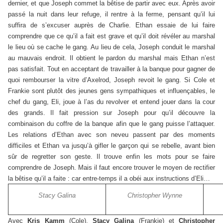
dernier, et que Joseph commet la bêtise de partir avec eux. Après avoir
passé la nuit dans leur refuge, il rentre à la ferme, pensant qu’il lui
suffira de s’excuser auprès de Charlie. Ethan essaie de lui faire
comprendre que ce qu’il a fait est grave et qu’il doit révéler au marshal
le lieu où se cache le gang. Au lieu de cela, Joseph conduit le marshal
au mauvais endroit. Il obtient le pardon du marshal mais Ethan n’est
pas satisfait. Tout en acceptant de travailler à la banque pour gagner de
quoi rembourser la vitre d’Axelrod, Joseph revoit le gang. Si Cole et
Frankie sont plutôt des jeunes gens sympathiques et influençables, le
chef du gang, Eli, joue à l’as du revolver et entend jouer dans la cour
des grands. Il fait pression sur Joseph pour qu’il découvre la
combinaison du coffre de la banque afin que le gang puisse l’attaquer.
Les relations d’Ethan avec son neveu passent par des moments
difficiles et Ethan va jusqu’à gifler le garçon qui se rebelle, avant bien
sûr de regretter son geste. Il trouve enfin les mots pour se faire
comprendre de Joseph. Mais il faut encore trouver le moyen de rectifier
la bêtise qu’il a faite : car entre-temps il a obéi aux instructions d’Eli…
Stacy Galina
Christopher Wynne
Avec
Kris Kamm
(Cole),
Stacy Galina
(Frankie) et
Christopher