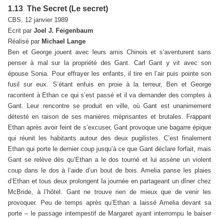
1.13 The Secret (Le secret)
CBS, 12 janvier 1989
Ecrit par
Joel J. Feigenbaum
Réalisé par
Michael Lange
Ben et George jouent avec leurs amis Chinois et s’aventurent sans
penser à mal sur la propriété des Gant. Carl Gant y vit avec son
épouse Sonia. Pour effrayer les enfants, il tire en l’air puis pointe son
fusil sur eux. S’étant enfuis en proie à la terreur, Ben et George
racontent à Ethan ce qui s’est passé et il va demander des comptes à
Gant. Leur rencontre se produit en ville, où Gant est unanimement
détesté en raison de ses manières méprisantes et brutales. Frappant
Ethan après avoir feint de s’excuser, Gant provoque une bagarre épique
qui réunit les habitants autour des deux pugilistes. C’est finalement
Ethan qui porte le dernier coup jusqu’à ce que Gant déclare forfait, mais
Gant se relève dès qu’Ethan a le dos tourné et lui assène un violent
coup dans le dos à l’aide d’un bout de bois. Amelia panse les plaies
d’Ethan et tous deux prolongent la journée en partageant un dîner chez
McBride, à l’hôtel. Gant ne trouve rien de mieux que de venir les
provoquer. Peu de temps après qu’Ethan a laissé Amelia devant sa
porte – le passage intempestif de Margaret ayant interrompu le baiser