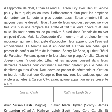
A l’approche de Noël, Ethan se rend à Carson City avec Ben et George
pour y faire quelques courses. L’effondrement d’un pont les empêche
de rentrer par la route la plus courte, aussi Ethan emmène-t-il les
garçons vers le désert. Hélas, l’une de leurs gourdes, percée, se vide
très vite puis une tempête les arrête et fait fuir leurs chevaux et leur
mule. Ils sont contraints de poursuivre à pied dans l’espoir de trouver
un point d’eau. Mais la découverte d’un homme mort et d’une femme
mourante, qui vient tout juste d’accoucher, leur apprend que l’eau est
empoisonnée. La femme meurt en confiant à Ethan son bébé, qu’il
promet de confier au frère de la femme, Scotty McBride, qui tient l’hôtel
de Paradise. Pendant qu’en ville leur absence plonge Amelia, Claire et
Joseph dans l’inquiétude, Ethan et les garçons puisent dans leurs
dernières réserves pour continuer à marcher, gardant pour le bébé les
dernières gouttes d’eau. Noël devra se passer de cérémonie et c’est au
milieu de nulle part que George et Ben ouvriront les cadeaux que leur
oncle a achetés à Carson City, avant qu’une apparition ne se présente
à eux…
Susan Cash
Kathryn Leigh Scott
Avec
Susan Cash
(Maggie). Et avec
Mack Dryden
(Scotty),
James
Crittenden
(Charlie),
Kathryn Leigh Scott
(Lucy Cord Carroll). Et