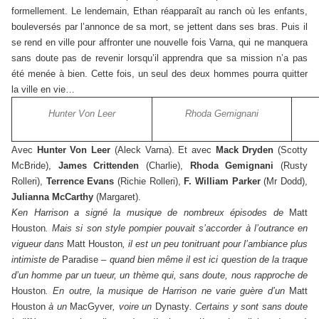
formellement. Le lendemain, Ethan réapparaît au ranch où les enfants,
bouleversés par l’annonce de sa mort, se jettent dans ses bras. Puis il
se rend en ville pour affronter une nouvelle fois Varna, qui ne manquera
sans doute pas de revenir lorsqu’il apprendra que sa mission n’a pas
été menée à bien. Cette fois, un seul des deux hommes pourra quitter
la ville en vie…
Hunter Von Leer
Rhoda Gemignani
Avec
Hunter Von Leer
(Aleck Varna). Et avec
Mack Dryden
(Scotty
McBride),
James Crittenden
(Charlie),
Rhoda Gemignani
(Rusty
Rolleri),
Terrence Evans
(Richie Rolleri),
F. William Parker
(Mr Dodd),
Julianna McCarthy
(Margaret).
Ken Harrison a signé la musique de nombreux épisodes de
Matt
Houston
. Mais si son style pompier pouvait s’accorder à l’outrance en
vigueur dans
Matt Houston
, il est un peu tonitruant pour l’ambiance plus
intimiste de
Paradise
– quand bien même il est ici question de la traque
d’un homme par un tueur, un thème qui, sans doute, nous rapproche de
Houston
. En outre, la musique de Harrison ne varie guère d’un
Matt
Houston
à un
MacGyver
, voire un
Dynasty
. Certains y sont sans doute