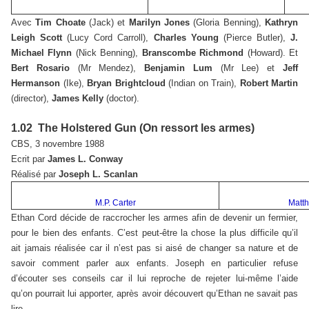
Avec
Tim Choate
(Jack) et
Marilyn Jones
(Gloria Benning),
Kathryn
Leigh Scott
(Lucy Cord Carroll),
Charles Young
(Pierce Butler),
J.
Michael Flynn
(Nick Benning),
Branscombe Richmond
(Howard). Et
Bert Rosario
(Mr Mendez),
Benjamin Lum
(Mr Lee) et
Jeff
Hermanson
(Ike),
Bryan Brightcloud
(Indian on Train),
Robert Martin
(director),
James Kelly
(doctor).
1.02 The Holstered Gun (On ressort les armes)
CBS, 3 novembre 1988
Ecrit par
James L. Conway
Réalisé par
Joseph L. Scanlan
M.P. Carter
Matt
Ethan Cord décide de raccrocher les armes afin de devenir un fermier,
pour le bien des enfants. C’est peut-être la chose la plus difficile qu’il
ait jamais réalisée car il n’est pas si aisé de changer sa nature et de
savoir comment parler aux enfants. Joseph en particulier refuse
d’écouter ses conseils car il lui reproche de rejeter lui-même l’aide
qu’on pourrait lui apporter, après avoir découvert qu’Ethan ne savait pas
lire.