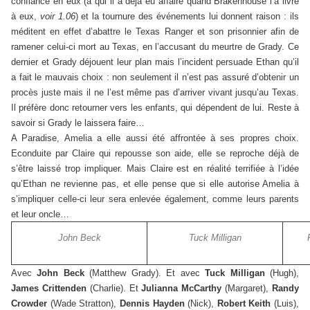
confiance en eux (à qui il a déjà eu affaire quand Brakenhouse l’a livré
à eux,
voir 1.06
) et la tournure des événements lui donnent raison : ils
méditent en effet d’abattre le Texas Ranger et son prisonnier afin de
ramener celui-ci mort au Texas, en l’accusant du meurtre de Grady. Ce
dernier et Grady déjouent leur plan mais l’incident persuade Ethan qu’il
a fait le mauvais choix : non seulement il n’est pas assuré d’obtenir un
procès juste mais il ne l’est même pas d’arriver vivant jusqu’au Texas.
Il préfère donc retourner vers les enfants, qui dépendent de lui. Reste à
savoir si Grady le laissera faire…
A Paradise, Amelia a elle aussi été affrontée à ses propres choix.
Econduite par Claire qui repousse son aide, elle se reproche déjà de
s’être laissé trop impliquer. Mais Claire est en réalité terrifiée à l’idée
qu’Ethan ne revienne pas, et elle pense que si elle autorise Amelia à
s’impliquer celle-ci leur sera enlevée également, comme leurs parents
et leur oncle…
John Beck
Tuck Milligan
Avec
John Beck
(Matthew Grady). Et avec
Tuck Milligan
(Hugh),
James Crittenden
(Charlie). Et
Julianna McCarthy
(Margaret),
Randy
Crowder
(Wade Stratton),
Dennis Hayden
(Nick),
Robert Keith
(Luis),