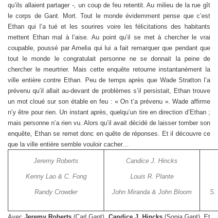
qu’ils allaient partager -, un coup de feu retentit. Au milieu de la rue gît
le corps de Gant. Mort. Tout le monde évidemment pense que c’est
Ethan qui l’a tué et les sourires voire les félicitations des habitants
mettent Ethan mal à l’aise. Au point qu’il se met à chercher le vrai
coupable, poussé par Amelia qui lui a fait remarquer que pendant que
tout le monde le congratulait personne ne se donnait la peine de
chercher le meurtrier. Mais cette enquête retourne instantanément la
ville entière contre Ethan. Peu de temps après que Wade Stratton l’a
prévenu qu’il allait au-devant de problèmes s’il persistait, Ethan trouve
un mot cloué sur son étable en feu : « On t’a prévenu ». Wade affirme
n’y être pour rien. Un instant après, quelqu’un tire en direction d’Ethan ;
mais personne n’a rien vu. Alors qu’il avait décidé de laisser tomber son
enquête, Ethan se remet donc en quête de réponses. Et il découvre ce
que la ville entière semble vouloir cacher…
Jeremy Roberts
Candice J. Hincks
Kenny Lao & C. Fong
Louis R. Plante
Randy Crowder
John Miranda & John Bloom
S.
Avec
Jeremy Roberts
(Carl Gant),
Candice J. Hincks
(Sonia Gant). Et