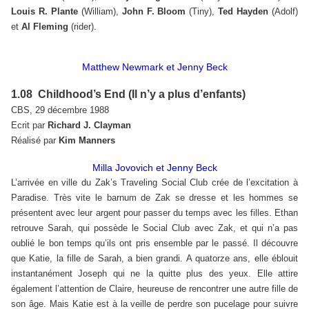
Louis R. Plante
(William),
John F. Bloom
(Tiny),
Ted Hayden
(Adolf)
et
Al Fleming
(rider).
Matthew Newmark et Jenny Beck
1.08 Childhood’s End (Il n’y a plus d’enfants)
CBS, 29 décembre 1988
Ecrit par
Richard J. Clayman
Réalisé par
Kim Manners
Milla Jovovich et Jenny Beck
L’arrivée en ville du Zak’s Traveling Social Club crée de l’excitation à
Paradise. Très vite le barnum de Zak se dresse et les hommes se
présentent avec leur argent pour passer du temps avec les filles. Ethan
retrouve Sarah, qui possède le Social Club avec Zak, et qui n’a pas
oublié le bon temps qu’ils ont pris ensemble par le passé. Il découvre
que Katie, la fille de Sarah, a bien grandi. A quatorze ans, elle éblouit
instantanément Joseph qui ne la quitte plus des yeux. Elle attire
également l’attention de Claire, heureuse de rencontrer une autre fille de
son âge. Mais Katie est à la veille de perdre son pucelage pour suivre