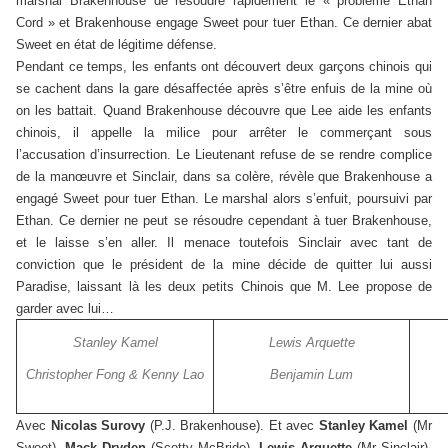
marshal Brakenhouse de résoudre rapidement le « problème Ethan
Cord » et Brakenhouse engage Sweet pour tuer Ethan. Ce dernier abat
Sweet en état de légitime défense.
Pendant ce temps, les enfants ont découvert deux garçons chinois qui
se cachent dans la gare désaffectée après s’être enfuis de la mine où
on les battait. Quand Brakenhouse découvre que Lee aide les enfants
chinois, il appelle la milice pour arrêter le commerçant sous
l’accusation d’insurrection. Le Lieutenant refuse de se rendre complice
de la manœuvre et Sinclair, dans sa colère, révèle que Brakenhouse a
engagé Sweet pour tuer Ethan. Le marshal alors s’enfuit, poursuivi par
Ethan. Ce dernier ne peut se résoudre cependant à tuer Brakenhouse,
et le laisse s’en aller. Il menace toutefois Sinclair avec tant de
conviction que le président de la mine décide de quitter lui aussi
Paradise, laissant là les deux petits Chinois que M. Lee propose de
garder avec lui…
Stanley Kamel
Lewis Arquette
Christopher Fong & Kenny Lao
Benjamin Lum
Avec
Nicolas Surovy
(P.J. Brakenhouse). Et avec
Stanley Kamel
(Mr
Sweet),
Mack Dryden
(Scotty McBride),
Lewis Arquette
(Mr Sinclair),