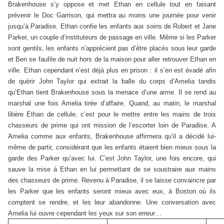
Brakenhouse s’y oppose et met Ethan en cellule tout en faisant
prévenir le Doc Garrison, qui mettra au moins une journée pour venir
jusqu’à Paradise. Ethan confie les enfants aux soins de Robert et Jane
Parker, un couple d’instituteurs de passage en ville. Même si les Parker
sont gentils, les enfants n’apprécient pas d’être placés sous leur garde
et Ben se faufile de nuit hors de la maison pour aller retrouver Ethan en
ville. Ethan cependant n’est déjà plus en prison : il s’en est évadé afin
de quérir John Taylor qui extrait la balle du corps d’Amelia tandis
qu’Ethan tient Brakenhouse sous la menace d’une arme. Il se rend au
marshal une fois Amelia tirée d’affaire. Quand, au matin, le marshal
libère Ethan de cellule, c’est pour le mettre entre les mains de trois
chasseurs de prime qui ont mission de l’escorter loin de Paradise. A
Amelia comme aux enfants, Brakenhouse affirmera qu’il a décidé lui-
même de partir, considérant que les enfants étaient bien mieux sous la
garde des Parker qu’avec lui. C’est John Taylor, une fois encore, qui
sauve la mise à Ethan en lui permettant de se soustraire aux mains
des chasseurs de prime. Revenu à Paradise, il se laisse convaincre par
les Parker que les enfants seront mieux avec eux, à Boston où ils
comptent se rendre, et les leur abandonne. Une conversation avec
Amelia lui ouvre cependant les yeux sur son erreur…