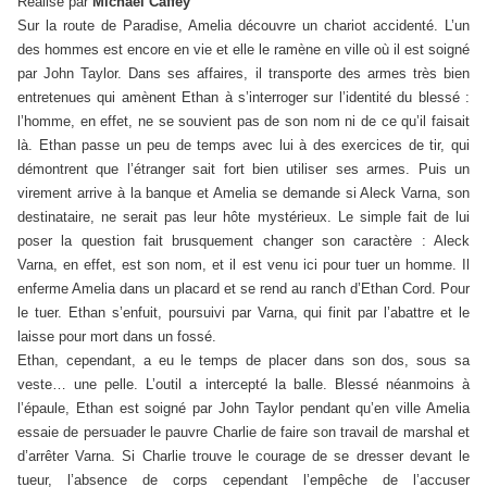
Réalisé par
Michael Caffey
Sur la route de Paradise, Amelia découvre un chariot accidenté. L’un
des hommes est encore en vie et elle le ramène en ville où il est soigné
par John Taylor. Dans ses affaires, il transporte des armes très bien
entretenues qui amènent Ethan à s’interroger sur l’identité du blessé :
l’homme, en effet, ne se souvient pas de son nom ni de ce qu’il faisait
là. Ethan passe un peu de temps avec lui à des exercices de tir, qui
démontrent que l’étranger sait fort bien utiliser ses armes. Puis un
virement arrive à la banque et Amelia se demande si Aleck Varna, son
destinataire, ne serait pas leur hôte mystérieux. Le simple fait de lui
poser la question fait brusquement changer son caractère : Aleck
Varna, en effet, est son nom, et il est venu ici pour tuer un homme. Il
enferme Amelia dans un placard et se rend au ranch d’Ethan Cord. Pour
le tuer. Ethan s’enfuit, poursuivi par Varna, qui finit par l’abattre et le
laisse pour mort dans un fossé.
Ethan, cependant, a eu le temps de placer dans son dos, sous sa
veste… une pelle. L’outil a intercepté la balle. Blessé néanmoins à
l’épaule, Ethan est soigné par John Taylor pendant qu’en ville Amelia
essaie de persuader le pauvre Charlie de faire son travail de marshal et
d’arrêter Varna. Si Charlie trouve le courage de se dresser devant le
tueur, l’absence de corps cependant l’empêche de l’accuser