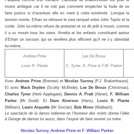
moins ambiguë car il ne voit pas comment empêcher la foule de se
faire justice si d’aventure elle en vient à cette extrémité. Lorsque la
tension monte, Ethan se retrouve le seul rempart entre John Taylor et la
corde. John lui-même refuse de protester et se dit prêt à mourir, comme
il a vu mourir tous les siens. Amelia et les enfants constituent autour
d’Ethan un secours qui se révélera plus efficient qu’il ne s’y attendait
lui-même…
Andrew Prine
Lee De Broux
Louis R. Plante
C. Tyner, A. Prine & F.W. Parker
Avec
Andrew Prine
(Brenner) et
Nicolas Surovy
(P.J. Brakenhouse).
Et avec
Mack Dryden
(Scotty McBride),
Lee De Broux
(Christmas),
Charles Tyner
(Herb Applegate),
Dennis A. Pratt
(Abner),
F. William
Parker
(Mr Dodd). Et
Dave Alverson
(Hans),
Louis R. Plante
(William),
Lewis Arquette
(Mr Sinclair),
Bob Minor
(Walbash).
Le spectacle de la danse indienne en l’honneur des morts donne l’idée
à George de danser lui aussi, dans l’espoir de faire revenir sa mère.
Nicolas Surovy, Andrew Prine et F. William Parker