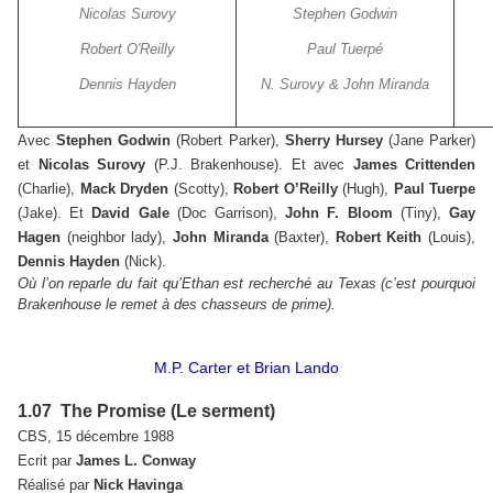
Nicolas Surovy
Stephen Godwin
Robert O'Reilly
Paul Tuerpé
Dennis Hayden
N. Surovy & John Miranda
Avec
Stephen Godwin
(Robert Parker),
Sherry Hursey
(Jane Parker)
et
Nicolas Surovy
(P.J. Brakenhouse). Et avec
James Crittenden
(Charlie),
Mack Dryden
(Scotty),
Robert O’Reilly
(Hugh),
Paul Tuerpe
(Jake). Et
David Gale
(Doc Garrison),
John F. Bloom
(Tiny),
Gay
Hagen
(neighbor lady),
John Miranda
(Baxter),
Robert Keith
(Louis),
Dennis Hayden
(Nick).
Où l’on reparle du fait qu’Ethan est recherché au Texas (c’est pourquoi
Brakenhouse le remet à des chasseurs de prime).
M.P. Carter et Brian Lando
1.07 The Promise (Le serment)
CBS, 15 décembre 1988
Ecrit par
James L. Conway
Réalisé par
Nick Havinga