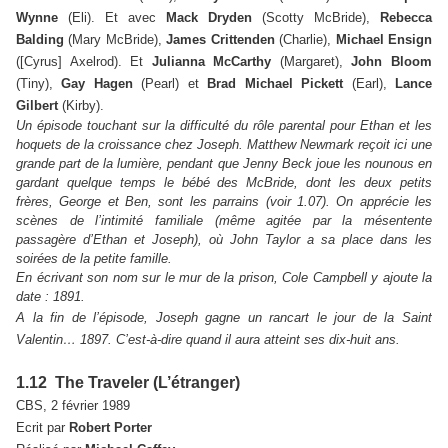
Wynne
(Eli). Et avec
Mack Dryden
(Scotty McBride),
Rebecca
Balding
(Mary McBride),
James Crittenden
(Charlie),
Michael Ensign
([Cyrus] Axelrod). Et
Julianna McCarthy
(Margaret),
John Bloom
(Tiny),
Gay Hagen
(Pearl) et
Brad Michael Pickett
(Earl),
Lance
Gilbert
(Kirby).
Un épisode touchant sur la difficulté du rôle parental pour Ethan et les
hoquets de la croissance chez Joseph. Matthew Newmark reçoit ici une
grande part de la lumière, pendant que Jenny Beck joue les nounous en
gardant quelque temps le bébé des McBride, dont les deux petits
frères, George et Ben, sont les parrains (voir 1.07). On apprécie les
scènes de l’intimité familiale (même agitée par la mésentente
passagère d’Ethan et Joseph), où John Taylor a sa place dans les
soirées de la petite famille.
En écrivant son nom sur le mur de la prison, Cole Campbell y ajoute la
date : 1891.
A la fin de l’épisode, Joseph gagne un rancart le jour de la Saint
Valentin… 1897. C’est-à-dire quand il aura atteint ses dix-huit ans.
1.12 The Traveler (L’étranger)
CBS, 2 février 1989
Ecrit par
Robert Porter