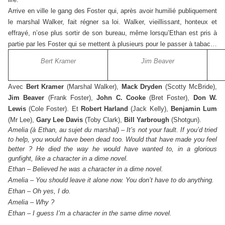
Arrive en ville le gang des Foster qui, après avoir humilié publiquement
le marshal Walker, fait régner sa loi. Walker, vieillissant, honteux et
effrayé, n’ose plus sortir de son bureau, même lorsqu’Ethan est pris à
partie par les Foster qui se mettent à plusieurs pour le passer à tabac…
Bert Kramer
Jim Beaver
Avec
Bert Kramer
(Marshal Walker),
Mack Dryden
(Scotty McBride),
Jim Beaver
(Frank Foster),
John C. Cooke
(Bret Foster),
Don W.
Lewis
(Cole Foster). Et
Robert Harland
(Jack Kelly),
Benjamin Lum
(Mr Lee),
Gary Lee Davis
(Toby Clark),
Bill Yarbrough
(Shotgun).
Amelia (à Ethan, au sujet du marshal) – It’s not your fault. If you’d tried
to help, you would have been dead too. Would that have made you feel
better ? He died the way he would have wanted to, in a glorious
gunfight, like a character in a dime novel.
Ethan – Believed he was a character in a dime novel.
Amelia – You should leave it alone now. You don’t have to do anything.
Ethan – Oh yes, I do.
Amelia – Why ?
Ethan – I guess I’m a character in the same dime novel.