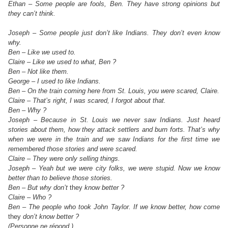
Ethan – Some people are fools, Ben. They have strong opinions but
they can’t think.
Joseph – Some people just don’t like Indians. They don’t even know
why.
Ben – Like we used to.
Claire – Like we used to what, Ben ?
Ben – Not like them.
George – I used to like Indians.
Ben – On the train coming here from St. Louis, you were scared, Claire.
Claire – That’s right, I was scared, I forgot about that.
Ben – Why ?
Joseph – Because in St. Louis we never saw Indians. Just heard
stories about them, how they attack settlers and burn forts. That’s why
when we were in the train and we saw Indians for the first time we
remembered those stories and were scared.
Claire – They were only selling things.
Joseph – Yeah but we were city folks, we were stupid. Now we know
better than to believe those stories.
Ben – But why don’t
they
know better ?
Claire – Who ?
Ben – The people who took John Taylor. If we know better, how come
they
don’t know better ?
(Personne ne répond.)