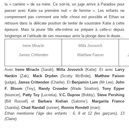
la « carrière » de sa mère. Ce soir-là, un juge arrive à Paradise pour
passer avec Katie sa première nuit « de femme ». Les enfants ne
comprennent pas comment une telle chose est possible et Ethan se
retrouve dans la délicate position de tenter de soustraire Katie à cette
épreuve. Mais la jeune fille elle-même se prépare à celle-ci depuis
longtemps et l’attitude de ses nouveaux amis la plonge dans le doute…
Irene Miracle
Milla Jovovich
James Crittenden
Matthew Faison
Avec
Irene Miracle
(Sarah),
Milla Jovovich
(Katie). Et avec
Larry
Hankin
(Zak),
Mack Dryden
(Scotty McBride),
Matthew Faison
(judge),
James Crittenden
(Charlie). Et
Benjamin Lum
(Mr Lee),
John
F. Bloom
(Tiny),
Randy Crowder
(Wade Stratton),
Tony Epper
(bouncer),
Patty Toy
(Lucretia),
V.C. Dupree
(Bobby),
Steve Pershing
(Bill Russell) et
Barbara Kielian
(Salome’),
Margarita Franco
(Juanita),
Chad Randall
(runner),
Ronnie Rondell
(man).
Ethan mentionne l’âge des enfants : 6, 8 et 12 (les garçons), 13
(Claire).