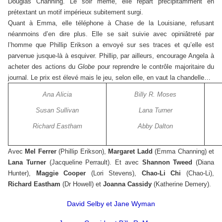
Douglas Channing. Le soir même, elle repart précipitamment en
prétextant un motif impérieux subitement surgi.
Quant à Emma, elle téléphone à Chase de la Louisiane, refusant
néanmoins d’en dire plus. Elle se sait suivie avec opiniâtreté par
l’homme que Phillip Erikson a envoyé sur ses traces et qu’elle est
parvenue jusque-là à esquiver. Phillip, par ailleurs, encourage Angela à
acheter des actions du
Globe
pour reprendre le contrôle majoritaire du
journal. Le prix est élevé mais le jeu, selon elle, en vaut la chandelle…
Ana Alicia
Billy R. Moses
Susan Sullivan
Lana Turner
Richard Eastham
Abby Dalton
Avec
Mel Ferrer
(Phillip Erikson),
Margaret Ladd
(Emma Channing) et
Lana Turner
(Jacqueline Perrault). Et avec
Shannon Tweed
(Diana
Hunter),
Maggie Cooper
(Lori Stevens),
Chao-Li Chi
(Chao-Li),
Richard Eastham
(Dr Howell) et
Joanna Cassidy
(Katherine Demery).
David Selby et Jane Wyman