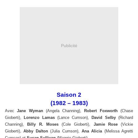
Publicité
Saison 2
(1982 – 1983)
Avec
Jane Wyman
(Angela Channing),
Robert Foxworth
(Chase
Gioberti),
Lorenzo Lamas
(Lance Cumson),
David Selby
(Richard
Channing),
Billy R. Moses
(Cole Gioberti),
Jamie Rose
(Vickie
Gioberti),
Abby Dalton
(Julia Cumson),
Ana Alicia
(Melissa Agretti
Cumson) et
Susan Sullivan
(Maggie Gioberti).