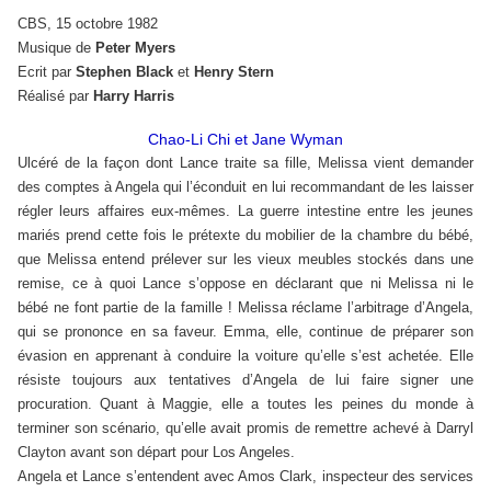
CBS, 15 octobre 1982
Musique de
Peter Myers
Ecrit par
Stephen Black
et
Henry Stern
Réalisé par
Harry Harris
Chao-Li Chi et Jane Wyman
Ulcéré de la façon dont Lance traite sa fille, Melissa vient demander
des comptes à Angela qui l’éconduit en lui recommandant de les laisser
régler leurs affaires eux-mêmes. La guerre intestine entre les jeunes
mariés prend cette fois le prétexte du mobilier de la chambre du bébé,
que Melissa entend prélever sur les vieux meubles stockés dans une
remise, ce à quoi Lance s’oppose en déclarant que ni Melissa ni le
bébé ne font partie de la famille ! Melissa réclame l’arbitrage d’Angela,
qui se prononce en sa faveur. Emma, elle, continue de préparer son
évasion en apprenant à conduire la voiture qu’elle s’est achetée. Elle
résiste toujours aux tentatives d’Angela de lui faire signer une
procuration. Quant à Maggie, elle a toutes les peines du monde à
terminer son scénario, qu’elle avait promis de remettre achevé à Darryl
Clayton avant son départ pour Los Angeles.
Angela et Lance s’entendent avec Amos Clark, inspecteur des services