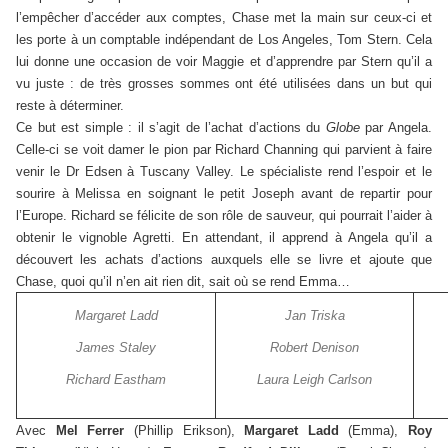
l’empêcher d’accéder aux comptes, Chase met la main sur ceux-ci et
les porte à un comptable indépendant de Los Angeles, Tom Stern. Cela
lui donne une occasion de voir Maggie et d’apprendre par Stern qu’il a
vu juste : de très grosses sommes ont été utilisées dans un but qui
reste à déterminer.
Ce but est simple : il s’agit de l’achat d’actions du
Globe
par Angela.
Celle-ci se voit damer le pion par Richard Channing qui parvient à faire
venir le Dr Edsen à Tuscany Valley. Le spécialiste rend l’espoir et le
sourire à Melissa en soignant le petit Joseph avant de repartir pour
l’Europe. Richard se félicite de son rôle de sauveur, qui pourrait l’aider à
obtenir le vignoble Agretti. En attendant, il apprend à Angela qu’il a
découvert les achats d’actions auxquels elle se livre et ajoute que
Chase, quoi qu’il n’en ait rien dit, sait où se rend Emma…
Margaret Ladd
Jan Triska
James Staley
Robert Denison
Richard Eastham
Laura Leigh Carlson
Avec
Mel Ferrer
(Phillip Erikson),
Margaret Ladd
(Emma),
Roy