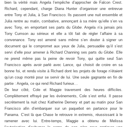
bien la vérité mais Angela l’empêche d’approcher de Falcon Crest.
Richard, cependant, charge Diana Hunter d’organiser une entrevue
entre Tony et Julia, à San Francisco. Ils passent une nuit ensemble et
Julia rentre au matin, combative, annonçant à sa mère qu’elle s’en va
avec Tony, en emportant ses parts du
Globe
. Angela n’a jamais pris
Tony Cumson au sérieux et elle a tôt fait de régler l’affaire à sa
convenance. Tony est amené sans même s’en douter à signer un
document qui le compromet aux yeux de Julia, persuadée qu’il s’est
servi d’elle pour amener à Richard Channing ses parts du
Globe
. Elle
ne prend même pas la peine de revoir Tony, qui quitte seul San
Francisco après avoir parlé avec Lance, qui choisit de croire en sa
bonne foi, et rendu visite à Richard dont les projets de forage n’étaient
qu’un coup monté pour se servir de lui. Une seule gagnante en fin de
partie : Angela, ce qui rend Richard furieux…
De leur côté, Cole et Maggie traversent des heures difficiles.
Complètement effrayé par les événements, Cole s’est enfui. Il passe
secrètement la nuit chez Katherine Demery et part au matin pour San
Francisco afin d’embarquer sur un paquebot en partance pour le
Panama. C’est là que Chase le retrouve in extremis, réussissant à le
ramener avec lui. Entre-temps, Maggie a obtenu de Melissa