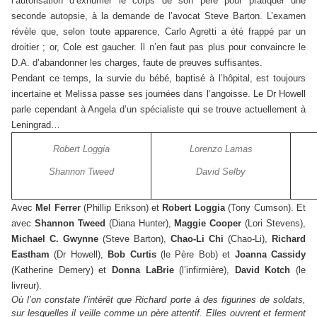
l’autorisation d’exhumer le corps de son père pour pratiquer une
seconde autopsie, à la demande de l’avocat Steve Barton. L’examen
révèle que, selon toute apparence, Carlo Agretti a été frappé par un
droitier ; or, Cole est gaucher. Il n’en faut pas plus pour convaincre le
D.A. d’abandonner les charges, faute de preuves suffisantes.
Pendant ce temps, la survie du bébé, baptisé à l’hôpital, est toujours
incertaine et Melissa passe ses journées dans l’angoisse. Le Dr Howell
parle cependant à Angela d’un spécialiste qui se trouve actuellement à
Leningrad…
Robert Loggia
Lorenzo Lamas
Shannon Tweed
David Selby
Avec
Mel Ferrer
(Phillip Erikson) et
Robert Loggia
(Tony Cumson). Et
avec
Shannon Tweed
(Diana Hunter),
Maggie Cooper
(Lori Stevens),
Michael C. Gwynne
(Steve Barton),
Chao-Li Chi
(Chao-Li),
Richard
Eastham
(Dr Howell),
Bob Curtis
(le Père Bob) et
Joanna Cassidy
(Katherine Demery) et
Donna LaBrie
(l’infirmière),
David Kotch
(le
livreur).
Où l’on constate l’intérêt que Richard porte à des figurines de soldats,
sur lesquelles il veille comme un père attentif. Elles ouvrent et ferment