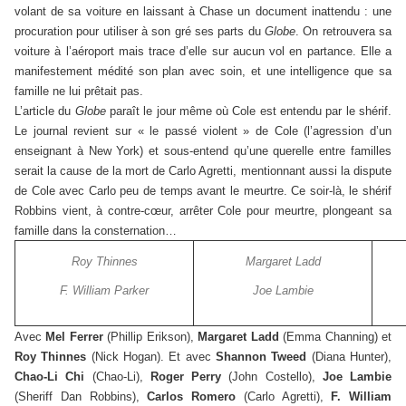
volant de sa voiture en laissant à Chase un document inattendu : une
procuration pour utiliser à son gré ses parts du
Globe
. On retrouvera sa
voiture à l’aéroport mais trace d’elle sur aucun vol en partance. Elle a
manifestement médité son plan avec soin, et une intelligence que sa
famille ne lui prêtait pas.
L’article du
Globe
paraît le jour même où Cole est entendu par le shérif.
Le journal revient sur « le passé violent » de Cole (l’agression d’un
enseignant à New York) et sous-entend qu’une querelle entre familles
serait la cause de la mort de Carlo Agretti, mentionnant aussi la dispute
de Cole avec Carlo peu de temps avant le meurtre. Ce soir-là, le shérif
Robbins vient, à contre-cœur, arrêter Cole pour meurtre, plongeant sa
famille dans la consternation…
Roy Thinnes
Margaret Ladd
F. William Parker
Joe Lambie
Avec
Mel Ferrer
(Phillip Erikson),
Margaret Ladd
(Emma Channing) et
Roy Thinnes
(Nick Hogan). Et avec
Shannon Tweed
(Diana Hunter),
Chao-Li Chi
(Chao-Li),
Roger Perry
(John Costello),
Joe Lambie
(Sheriff Dan Robbins),
Carlos Romero
(Carlo Agretti),
F. William