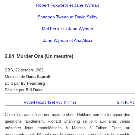
Robert Foxworth et Jane Wyman
Shannon Tweed et David Selby
Mel Ferrer et Jane Wyman
Jane Wyman et Ana Alicia
2.04 Murder One (Un meurtre)
CBS, 22 octobre 1982
Musique de
Dana Kaproff
Ecrit par
Irv Pearlberg
Réalisé par
Bill Duke
Robert Foxworth et Roy Thinnes
Billy R. M
Cole n’est accusé de rien mais le shérif Robbins compte lui poser des
questions rapidement. Richard Channing se joint aux amis venus
présenter leurs condoléances à Melissa à Falcon Crest, au
mécontentement d’Angela qui le soupçonne intéressé par le vignoble