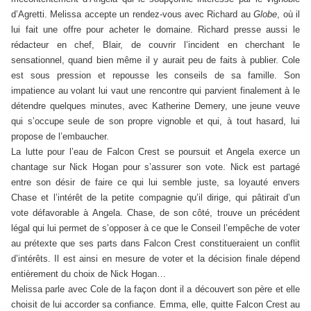
d’Agretti. Melissa accepte un rendez-vous avec Richard au
Globe
, où il
lui fait une offre pour acheter le domaine. Richard presse aussi le
rédacteur en chef, Blair, de couvrir l’incident en cherchant le
sensationnel, quand bien même il y aurait peu de faits à publier. Cole
est sous pression et repousse les conseils de sa famille. Son
impatience au volant lui vaut une rencontre qui parvient finalement à le
détendre quelques minutes, avec Katherine Demery, une jeune veuve
qui s’occupe seule de son propre vignoble et qui, à tout hasard, lui
propose de l’embaucher.
La lutte pour l’eau de Falcon Crest se poursuit et Angela exerce un
chantage sur Nick Hogan pour s’assurer son vote. Nick est partagé
entre son désir de faire ce qui lui semble juste, sa loyauté envers
Chase et l’intérêt de la petite compagnie qu’il dirige, qui pâtirait d’un
vote défavorable à Angela. Chase, de son côté, trouve un précédent
légal qui lui permet de s’opposer à ce que le Conseil l’empêche de voter
au prétexte que ses parts dans Falcon Crest constitueraient un conflit
d’intérêts. Il est ainsi en mesure de voter et la décision finale dépend
entièrement du choix de Nick Hogan…
Melissa parle avec Cole de la façon dont il a découvert son père et elle
choisit de lui accorder sa confiance. Emma, elle, quitte Falcon Crest au