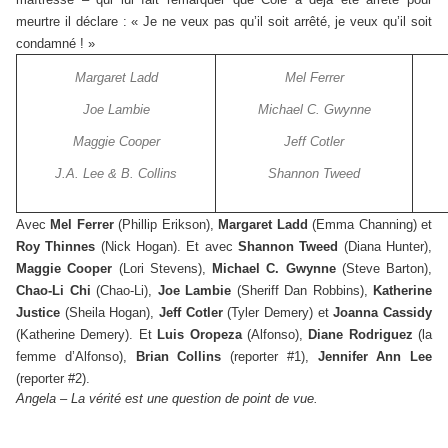
meurtre il déclare : « Je ne veux pas qu’il soit arrêté, je veux qu’il soit
condamné ! »
Margaret Ladd
Mel Ferrer
Joe Lambie
Michael C. Gwynne
Maggie Cooper
Jeff Cotler
J.A. Lee & B. Collins
Shannon Tweed
Avec
Mel Ferrer
(Phillip Erikson),
Margaret Ladd
(Emma Channing) et
Roy Thinnes
(Nick Hogan). Et avec
Shannon Tweed
(Diana Hunter),
Maggie Cooper
(Lori Stevens),
Michael C. Gwynne
(Steve Barton),
Chao-Li Chi
(Chao-Li),
Joe Lambie
(Sheriff Dan Robbins),
Katherine
Justice
(Sheila Hogan),
Jeff Cotler
(Tyler Demery) et
Joanna Cassidy
(Katherine Demery). Et
Luis Oropeza
(Alfonso),
Diane Rodriguez
(la
femme d’Alfonso),
Brian Collins
(reporter #1),
Jennifer Ann Lee
(reporter #2).
Angela – La vérité est une question de point de vue.