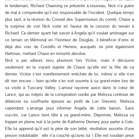
le lendemain, Richard Channing se présente à nouveau, Nick n’a guère
de mal à comprendre qu’il est responsable de l’incident. Quelque temps
plus tard, à la réunion du Conseil des Superviseurs du comté, Chase a
la surprise de voir Nick voter en faveur de la cession du terrain à
Richard. Ce dernier ayant fait savoir à Angela qu’il voulait aménager sur
ce terrain un Mémorial en l’honneur de Douglas, il bénéficie d’ores et
déjà des voix de Costello et Herrera, auxquels se joint également
Hartman, mettant Chase en minorité absolue.
Nick a par ailleurs revu plusieurs fois Vickie, mais il découvre
seulement en la voyant auprès de Chase qu’elle est la fille de ce
dernier. Vickie s’est manifestement entichée de lui, même si elle n’en
dit rien encore – bien qu’elle s’en soit ouverte à sa grand-mère lors de
sa visite à Tuscany Valley. L’amour rayonne aussi dans le cœur de
Lance, qui au mépris de la conspiration ourdie par Melissa continue de
délaisser sa souffrante épouse au profit de Lori Stevens. Melissa
cependant s’arrange pour informer Angela de cette liaison. Sans
succès, car Lance tient tête à sa grand-mère. Déprimée, Melissa va
frapper en pleine nuit à la porte de Katherine Demery pour parler à Cole.
Elle lui apprend qu’il est le père de son bébé, révélation assortie d’une
preuve indubitable : elle n’a couché qu’avec lui ! Elle est soudain prise