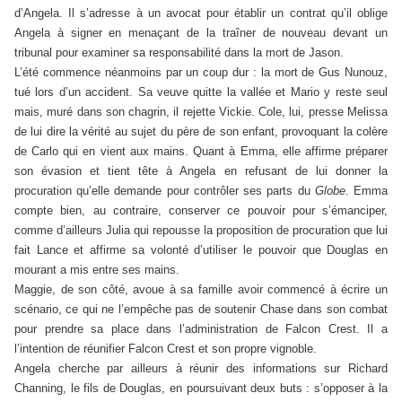
d’Angela. Il s’adresse à un avocat pour établir un contrat qu’il oblige
Angela à signer en menaçant de la traîner de nouveau devant un
tribunal pour examiner sa responsabilité dans la mort de Jason.
L’été commence néanmoins par un coup dur : la mort de Gus Nunouz,
tué lors d’un accident. Sa veuve quitte la vallée et Mario y reste seul
mais, muré dans son chagrin, il rejette Vickie. Cole, lui, presse Melissa
de lui dire la vérité au sujet du père de son enfant, provoquant la colère
de Carlo qui en vient aux mains. Quant à Emma, elle affirme préparer
son évasion et tient tête à Angela en refusant de lui donner la
procuration qu’elle demande pour contrôler ses parts du
Globe
. Emma
compte bien, au contraire, conserver ce pouvoir pour s’émanciper,
comme d’ailleurs Julia qui repousse la proposition de procuration que lui
fait Lance et affirme sa volonté d’utiliser le pouvoir que Douglas en
mourant a mis entre ses mains.
Maggie, de son côté, avoue à sa famille avoir commencé à écrire un
scénario, ce qui ne l’empêche pas de soutenir Chase dans son combat
pour prendre sa place dans l’administration de Falcon Crest. Il a
l’intention de réunifier Falcon Crest et son propre vignoble.
Angela cherche par ailleurs à réunir des informations sur Richard
Channing, le fils de Douglas, en poursuivant deux buts : s’opposer à la