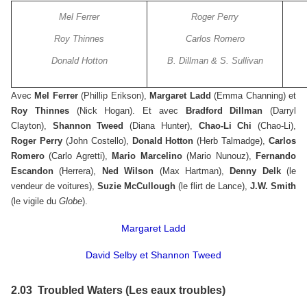
Mel Ferrer
Roger Perry
Roy Thinnes
Carlos Romero
Donald Hotton
B. Dillman & S. Sullivan
Avec
Mel Ferrer
(Phillip Erikson),
Margaret Ladd
(Emma Channing) et
Roy Thinnes
(Nick Hogan). Et avec
Bradford Dillman
(Darryl
Clayton),
Shannon Tweed
(Diana Hunter),
Chao-Li Chi
(Chao-Li),
Roger Perry
(John Costello),
Donald Hotton
(Herb Talmadge),
Carlos
Romero
(Carlo Agretti),
Mario Marcelino
(Mario Nunouz),
Fernando
Escandon
(Herrera),
Ned Wilson
(Max Hartman),
Denny Delk
(le
vendeur de voitures),
Suzie McCullough
(le flirt de Lance),
J.W. Smith
(le vigile du
Globe
).
Margaret Ladd
David Selby et Shannon Tweed
2.03 Troubled Waters (Les eaux troubles)