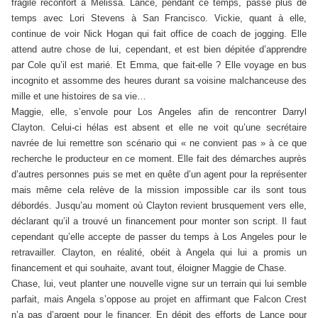
fragile réconfort à Melissa. Lance, pendant ce temps, passe plus de
temps avec Lori Stevens à San Francisco. Vickie, quant à elle,
continue de voir Nick Hogan qui fait office de coach de jogging. Elle
attend autre chose de lui, cependant, et est bien dépitée d’apprendre
par Cole qu’il est marié. Et Emma, que fait-elle ? Elle voyage en bus
incognito et assomme des heures durant sa voisine malchanceuse des
mille et une histoires de sa vie…
Maggie, elle, s’envole pour Los Angeles afin de rencontrer Darryl
Clayton. Celui-ci hélas est absent et elle ne voit qu’une secrétaire
navrée de lui remettre son scénario qui « ne convient pas » à ce que
recherche le producteur en ce moment. Elle fait des démarches auprès
d’autres personnes puis se met en quête d’un agent pour la représenter
mais même cela relève de la mission impossible car ils sont tous
débordés. Jusqu’au moment où Clayton revient brusquement vers elle,
déclarant qu’il a trouvé un financement pour monter son script. Il faut
cependant qu’elle accepte de passer du temps à Los Angeles pour le
retravailler. Clayton, en réalité, obéit à Angela qui lui a promis un
financement et qui souhaite, avant tout, éloigner Maggie de Chase.
Chase, lui, veut planter une nouvelle vigne sur un terrain qui lui semble
parfait, mais Angela s’oppose au projet en affirmant que Falcon Crest
n’a pas d’argent pour le financer. En dépit des efforts de Lance pour