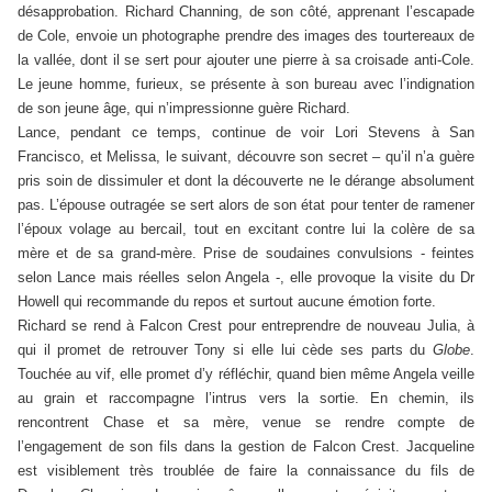
désapprobation. Richard Channing, de son côté, apprenant l’escapade
de Cole, envoie un photographe prendre des images des tourtereaux de
la vallée, dont il se sert pour ajouter une pierre à sa croisade anti-Cole.
Le jeune homme, furieux, se présente à son bureau avec l’indignation
de son jeune âge, qui n’impressionne guère Richard.
Lance, pendant ce temps, continue de voir Lori Stevens à San
Francisco, et Melissa, le suivant, découvre son secret – qu’il n’a guère
pris soin de dissimuler et dont la découverte ne le dérange absolument
pas. L’épouse outragée se sert alors de son état pour tenter de ramener
l’époux volage au bercail, tout en excitant contre lui la colère de sa
mère et de sa grand-mère. Prise de soudaines convulsions - feintes
selon Lance mais réelles selon Angela -, elle provoque la visite du Dr
Howell qui recommande du repos et surtout aucune émotion forte.
Richard se rend à Falcon Crest pour entreprendre de nouveau Julia, à
qui il promet de retrouver Tony si elle lui cède ses parts du
Globe
.
Touchée au vif, elle promet d’y réfléchir, quand bien même Angela veille
au grain et raccompagne l’intrus vers la sortie. En chemin, ils
rencontrent Chase et sa mère, venue se rendre compte de
l’engagement de son fils dans la gestion de Falcon Crest. Jacqueline
est visiblement très troublée de faire la connaissance du fils de