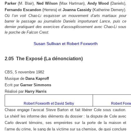
Parker
(M. Blair),
Ned Wilson
(Max Hartman),
Andy Wood
(Daniels),
Fernando Escandon
(Herrera) et
Joanna Cassidy
(Katherine Demery).
Où l’on voit Chao-Li esquisser un mouvement d’arts martiaux pour
barrer le passage au journaliste Daniels importunant Lance, puis ce
dernier pratiquant des exercices d’assouplissement avec Chao-Li sous
le porche de Falcon Crest.
Susan Sullivan et Robert Foxworth
2.05 The Exposé (La dénonciation)
CBS, 5 novembre 1982
Musique de
Dana Kaproff
Ecrit par
Garner Simmons
Réalisé par
Harry Harris
Robert Foxworth et David Selby
Robert Foxw
Chase engage l’avocat Steve Barton et fait libérer Cole sous caution.
Le shérif les informe des éléments du dossier : la dispute de Cole avec
Carlo devant témoins, ses empreintes sur la porte de la maison et
l’arme du crime, le sang de la victime sur sa chemise, de quoi conclure