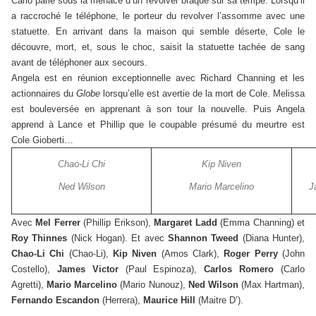
Carlo parle sous la menace d’un revolver braqué sur sa tempe. Lorsqu’il
a raccroché le téléphone, le porteur du revolver l’assomme avec une
statuette. En arrivant dans la maison qui semble déserte, Cole le
découvre, mort, et, sous le choc, saisit la statuette tachée de sang
avant de téléphoner aux secours.
Angela est en réunion exceptionnelle avec Richard Channing et les
actionnaires du
Globe
lorsqu’elle est avertie de la mort de Cole. Melissa
est bouleversée en apprenant à son tour la nouvelle. Puis Angela
apprend à Lance et Phillip que le coupable présumé du meurtre est
Cole Gioberti…
Chao-Li Chi
Kip Niven
Ned Wilson
Mario Marcelino
J
Avec
Mel Ferrer
(Phillip Erikson),
Margaret Ladd
(Emma Channing) et
Roy Thinnes
(Nick Hogan). Et avec
Shannon Tweed
(Diana Hunter),
Chao-Li Chi
(Chao-Li),
Kip Niven
(Amos Clark),
Roger Perry
(John
Costello),
James Victor
(Paul Espinoza),
Carlos Romero
(Carlo
Agretti),
Mario Marcelino
(Mario Nunouz),
Ned Wilson
(Max Hartman),
Fernando Escandon
(Herrera),
Maurice Hill
(Maitre D’).