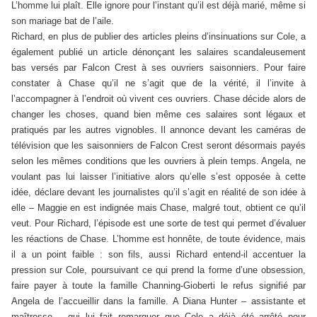
L’homme lui plaît. Elle ignore pour l’instant qu’il est déjà marié, même si
son mariage bat de l’aile.
Richard, en plus de publier des articles pleins d’insinuations sur Cole, a
également publié un article dénonçant les salaires scandaleusement
bas versés par Falcon Crest à ses ouvriers saisonniers. Pour faire
constater à Chase qu’il ne s’agit que de la vérité, il l’invite à
l’accompagner à l’endroit où vivent ces ouvriers. Chase décide alors de
changer les choses, quand bien même ces salaires sont légaux et
pratiqués par les autres vignobles. Il annonce devant les caméras de
télévision que les saisonniers de Falcon Crest seront désormais payés
selon les mêmes conditions que les ouvriers à plein temps. Angela, ne
voulant pas lui laisser l’initiative alors qu’elle s’est opposée à cette
idée, déclare devant les journalistes qu’il s’agit en réalité de son idée à
elle – Maggie en est indignée mais Chase, malgré tout, obtient ce qu’il
veut. Pour Richard, l’épisode est une sorte de test qui permet d’évaluer
les réactions de Chase. L’homme est honnête, de toute évidence, mais
il a un point faible : son fils, aussi Richard entend-il accentuer la
pression sur Cole, poursuivant ce qui prend la forme d’une obsession,
faire payer à toute la famille Channing-Gioberti le refus signifié par
Angela de l’accueillir dans la famille. A Diana Hunter – assistante et
maîtresse – qui lui fait remarquer que Cole a déjà été arrêté pour