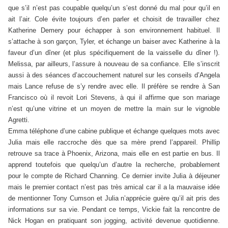
que s’il n’est pas coupable quelqu’un s’est donné du mal pour qu’il en
ait l’air. Cole évite toujours d’en parler et choisit de travailler chez
Katherine Demery pour échapper à son environnement habituel. Il
s’attache à son garçon, Tyler, et échange un baiser avec Katherine à la
faveur d’un dîner (et plus spécifiquement de la vaisselle du dîner !).
Melissa, par ailleurs, l’assure à nouveau de sa confiance. Elle s’inscrit
aussi à des séances d’accouchement naturel sur les conseils d’Angela
mais Lance refuse de s’y rendre avec elle. Il préfère se rendre à San
Francisco où il revoit Lori Stevens, à qui il affirme que son mariage
n’est qu’une vitrine et un moyen de mettre la main sur le vignoble
Agretti.
Emma téléphone d’une cabine publique et échange quelques mots avec
Julia mais elle raccroche dès que sa mère prend l’appareil. Phillip
retrouve sa trace à Phoenix, Arizona, mais elle en est partie en bus. Il
apprend toutefois que quelqu’un d’autre la recherche, probablement
pour le compte de Richard Channing. Ce dernier invite Julia à déjeuner
mais le premier contact n’est pas très amical car il a la mauvaise idée
de mentionner Tony Cumson et Julia n’apprécie guère qu’il ait pris des
informations sur sa vie. Pendant ce temps, Vickie fait la rencontre de
Nick Hogan en pratiquant son jogging, activité devenue quotidienne.