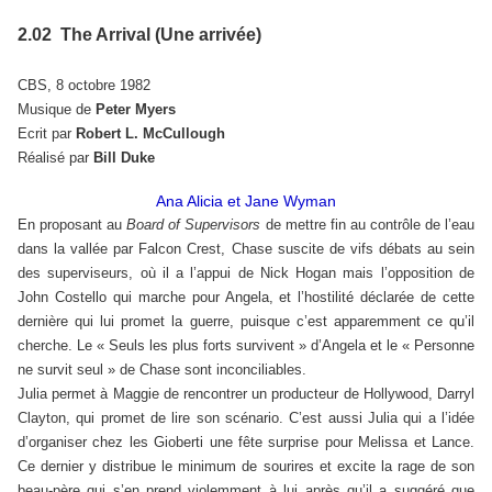
2.02 The Arrival (Une arrivée)
CBS, 8 octobre 1982
Musique de
Peter Myers
Ecrit par
Robert L. McCullough
Réalisé par
Bill Duke
Ana Alicia et Jane Wyman
En proposant au
Board of Supervisors
de mettre fin au contrôle de l’eau
dans la vallée par Falcon Crest, Chase suscite de vifs débats au sein
des superviseurs, où il a l’appui de Nick Hogan mais l’opposition de
John Costello qui marche pour Angela, et l’hostilité déclarée de cette
dernière qui lui promet la guerre, puisque c’est apparemment ce qu’il
cherche. Le « Seuls les plus forts survivent » d’Angela et le « Personne
ne survit seul » de Chase sont inconciliables.
Julia permet à Maggie de rencontrer un producteur de Hollywood, Darryl
Clayton, qui promet de lire son scénario. C’est aussi Julia qui a l’idée
d’organiser chez les Gioberti une fête surprise pour Melissa et Lance.
Ce dernier y distribue le minimum de sourires et excite la rage de son
beau-père qui s’en prend violemment à lui après qu’il a suggéré que