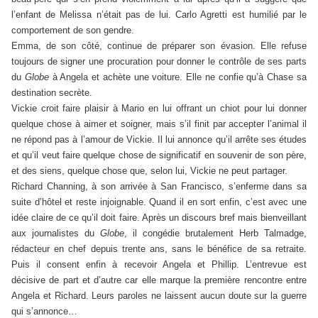
l’enfant de Melissa n’était pas de lui. Carlo Agretti est humilié par le
comportement de son gendre.
Emma, de son côté, continue de préparer son évasion. Elle refuse
toujours de signer une procuration pour donner le contrôle de ses parts
du
Globe
à Angela et achète une voiture. Elle ne confie qu’à Chase sa
destination secrète.
Vickie croit faire plaisir à Mario en lui offrant un chiot pour lui donner
quelque chose à aimer et soigner, mais s’il finit par accepter l’animal il
ne répond pas à l’amour de Vickie. Il lui annonce qu’il arrête ses études
et qu’il veut faire quelque chose de significatif en souvenir de son père,
et des siens, quelque chose que, selon lui, Vickie ne peut partager.
Richard Channing, à son arrivée à San Francisco, s’enferme dans sa
suite d’hôtel et reste injoignable. Quand il en sort enfin, c’est avec une
idée claire de ce qu’il doit faire. Après un discours bref mais bienveillant
aux journalistes du
Globe
, il congédie brutalement Herb Talmadge,
rédacteur en chef depuis trente ans, sans le bénéfice de sa retraite.
Puis il consent enfin à recevoir Angela et Phillip. L’entrevue est
décisive de part et d’autre car elle marque la première rencontre entre
Angela et Richard. Leurs paroles ne laissent aucun doute sur la guerre
qui s’annonce…