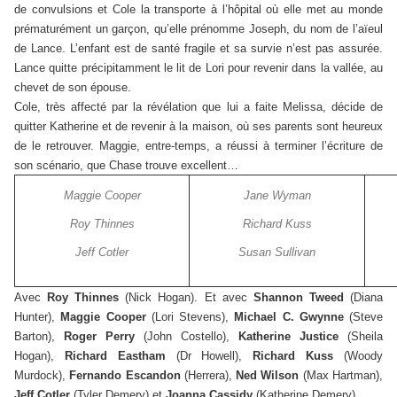
de convulsions et Cole la transporte à l’hôpital où elle met au monde
prématurément un garçon, qu’elle prénomme Joseph, du nom de l’aïeul
de Lance. L’enfant est de santé fragile et sa survie n’est pas assurée.
Lance quitte précipitamment le lit de Lori pour revenir dans la vallée, au
chevet de son épouse.
Cole, très affecté par la révélation que lui a faite Melissa, décide de
quitter Katherine et de revenir à la maison, où ses parents sont heureux
de le retrouver. Maggie, entre-temps, a réussi à terminer l’écriture de
son scénario, que Chase trouve excellent…
Maggie Cooper
Jane Wyman
Roy Thinnes
Richard Kuss
Jeff Cotler
Susan Sullivan
Avec
Roy Thinnes
(Nick Hogan). Et avec
Shannon Tweed
(Diana
Hunter),
Maggie Cooper
(Lori Stevens),
Michael C. Gwynne
(Steve
Barton),
Roger Perry
(John Costello),
Katherine Justice
(Sheila
Hogan),
Richard Eastham
(Dr Howell),
Richard Kuss
(Woody
Murdock),
Fernando Escandon
(Herrera),
Ned Wilson
(Max Hartman),
Jeff Cotler
(Tyler Demery) et
Joanna Cassidy
(Katherine Demery).