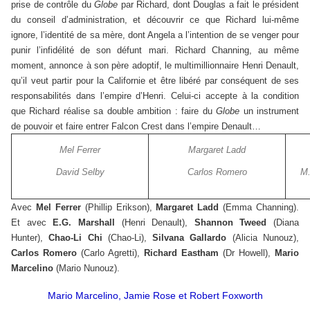
prise de contrôle du
Globe
par Richard, dont Douglas a fait le président
du conseil d’administration, et découvrir ce que Richard lui-même
ignore, l’identité de sa mère, dont Angela a l’intention de se venger pour
punir l’infidélité de son défunt mari. Richard Channing, au même
moment, annonce à son père adoptif, le multimillionnaire Henri Denault,
qu’il veut partir pour la Californie et être libéré par conséquent de ses
responsabilités dans l’empire d’Henri. Celui-ci accepte à la condition
que Richard réalise sa double ambition : faire du
Globe
un instrument
de pouvoir et faire entrer Falcon Crest dans l’empire Denault…
Mel Ferrer
Margaret Ladd
David Selby
Carlos Romero
M.
Avec
Mel Ferrer
(Phillip Erikson),
Margaret Ladd
(Emma Channing).
Et avec
E.G. Marshall
(Henri Denault),
Shannon Tweed
(Diana
Hunter),
Chao-Li Chi
(Chao-Li),
Silvana Gallardo
(Alicia Nunouz),
Carlos Romero
(Carlo Agretti),
Richard Eastham
(Dr Howell),
Mario
Marcelino
(Mario Nunouz).
Mario Marcelino, Jamie Rose et Robert Foxworth