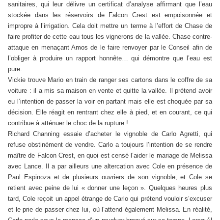
sanitaires, qui leur délivre un certificat d’analyse affirmant que l’eau
stockée dans les réservoirs de Falcon Crest est empoisonnée et
impropre à l’irrigation. Cela doit mettre un terme à l’effort de Chase de
faire profiter de cette eau tous les vignerons de la vallée. Chase contre-
attaque en menaçant Amos de le faire renvoyer par le Conseil afin de
l’obliger à produire un rapport honnête… qui démontre que l’eau est
pure.
Vickie trouve Mario en train de ranger ses cartons dans le coffre de sa
voiture : il a mis sa maison en vente et quitte la vallée. Il prétend avoir
eu l’intention de passer la voir en partant mais elle est choquée par sa
décision. Elle réagit en rentrant chez elle à pied, et en courant, ce qui
contribue à atténuer le choc de la rupture !
Richard Channing essaie d’acheter le vignoble de Carlo Agretti, qui
refuse obstinément de vendre. Carlo a toujours l’intention de se rendre
maître de Falcon Crest, en quoi est censé l’aider le mariage de Melissa
avec Lance. Il a par ailleurs une altercation avec Cole en présence de
Paul Espinoza et de plusieurs ouvriers de son vignoble, et Cole se
retient avec peine de lui « donner une leçon ». Quelques heures plus
tard, Cole reçoit un appel étrange de Carlo qui prétend vouloir s’excuser
et le prie de passer chez lui, où l’attend également Melissa. En réalité,