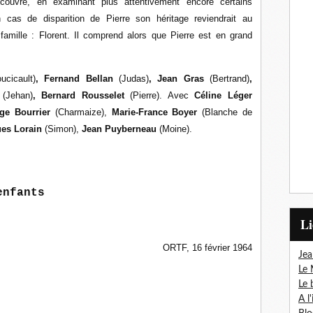
couvre, en examinant plus attentivement encore certains
cas de disparition de Pierre son héritage reviendrait au
amille : Florent. Il comprend alors que Pierre est en grand
ucicault)
, Fernand Bellan
(Judas)
, Jean Gras
(Bertrand)
,
s
(Jehan)
, Bernard Rousselet
(Pierre). Avec
Céline Léger
ge Bourrier
(Charmaize),
Marie-France Boyer
(Blanche de
ues Lorain
(Simon),
Jean Puyberneau
(Moine).
enfants
L
ORTF, 16 février 1964
Jea
Le 
Le 
A l