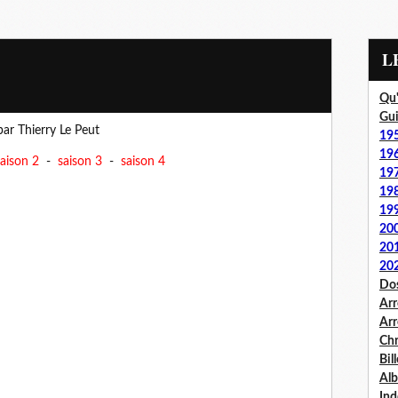
Qu'
Gui
par Thierry Le Peut
19
19
aison 2
-
saison 3
-
saison 4
19
19
19
20
20
20
Dos
Arr
Arr
Chr
Bil
Al
Ind