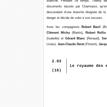
Blanche. Pendant ce temps, Thierry dé
documents laissés par Charmaize, qu’en 
descendant d’une branche éloignée de la f
danger et décide de voler à son secours…
Avec les compagnons
Robert Bazil
(Bo
Clément Michu
(Martin)
, Robert Rolli
(Isabelle) et
Gérard Blanc
(Renaud),
Ser
Linais),
Jean-Claude Deret
(Florent),
Jacq
2.03
Le royaume des 
(16)