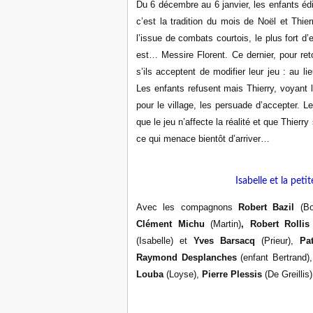
Du 6 décembre au 6 janvier, les enfants édi
c’est la tradition du mois de Noël et Thier
l’issue de combats courtois, le plus fort d
est… Messire Florent. Ce dernier, pour ret
s’ils acceptent de modifier leur jeu : au l
Les enfants refusent mais Thierry, voyant l
pour le village, les persuade d’accepter. Le
que le jeu n’affecte la réalité et que Thierr
ce qui menace bientôt d’arriver…
Isabelle et la peti
Avec les compagnons
Robert Bazil
(Bo
Clément Michu
(Martin)
, Robert Rolli
(Isabelle) et
Yves Barsacq
(Prieur),
Pa
Raymond Desplanches
(enfant Bertrand)
Louba
(Loyse),
Pierre Plessis
(De Greillis