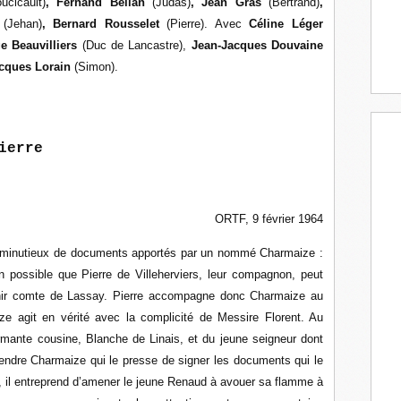
ucicault)
, Fernand Bellan
(Judas)
, Jean Gras
(Bertrand)
,
s
(Jehan)
, Bernard Rousselet
(Pierre). Avec
Céline Léger
e Beauvilliers
(Duc de Lancastre),
Jean-Jacques Douvaine
cques Lorain
(Simon).
ierre
ORTF, 9 février 1964
n minutieux de documents apportés par un nommé Charmaize :
 possible que Pierre de Villeherviers, leur compagnon, peut
venir comte de Lassay. Pierre accompagne donc Charmaize au
e agit en vérité avec la complicité de Messire Florent. Au
rmante cousine, Blanche de Linais, et du jeune seigneur dont
ttendre Charmaize qui le presse de signer les documents qui le
e, il entreprend d’amener le jeune Renaud à avouer sa flamme à