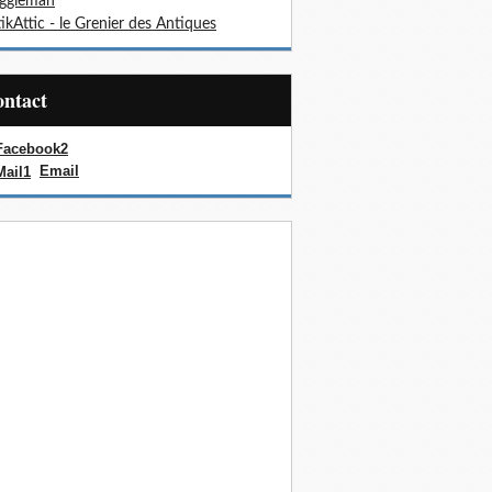
oggieman
ikAttic - le Grenier des Antiques
Contact
Email