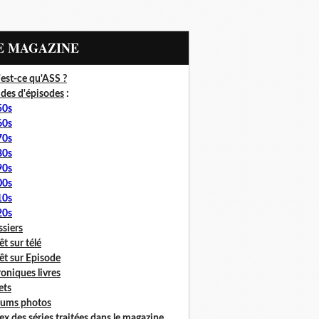
LE MAGAZINE
est-ce qu'ASS ?
des d'épisodes
:
50s
60s
70s
80s
90s
00s
10s
20s
siers
êt sur télé
êt sur Episode
oniques livres
lets
bums photos
ex des séries traitées dans le magazine