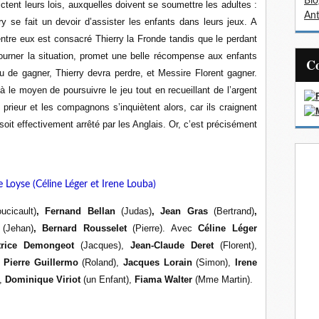
Bl
ctent leurs lois, auxquelles doivent se soumettre les adultes :
Ant
ry se fait un devoir d’assister les enfants dans leurs jeux. A
’entre eux est consacré Thierry la Fronde tandis que le perdant
ourner la situation, promet une belle récompense aux enfants
ieu de gagner, Thierry devra perdre, et Messire Florent gagner.
à le moyen de poursuivre le jeu tout en recueillant de l’argent
 prieur et les compagnons s’inquiètent alors, car ils craignent
y soit effectivement arrêté par les Anglais. Or, c’est précisément
te Loyse (Céline Léger et Irene Louba)
ucicault)
, Fernand Bellan
(Judas)
, Jean Gras
(Bertrand)
,
s
(Jehan)
, Bernard Rousselet
(Pierre). Avec
Céline Léger
trice Demongeot
(Jacques),
Jean-Claude Deret
(Florent),
,
Pierre Guillermo
(Roland),
Jacques Lorain
(Simon),
Irene
),
Dominique Viriot
(un Enfant),
Fiama Walter
(Mme Martin).