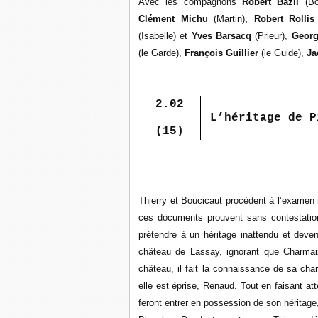
Avec les compagnons
Robert Bazil
(Bo
Clément Michu
(Martin)
, Robert Rolli
(Isabelle) et
Yves Barsacq
(Prieur),
Georg
(le Garde),
François Guillier
(le Guide),
Ja
2.02
L’héritage de P
(15)
Thierry et Boucicaut procèdent à l’exame
ces documents prouvent sans contestation
prétendre à un héritage inattendu et de
château de Lassay, ignorant que Charmaiz
château, il fait la connaissance de sa cha
elle est éprise, Renaud. Tout en faisant a
feront entrer en possession de son héritag