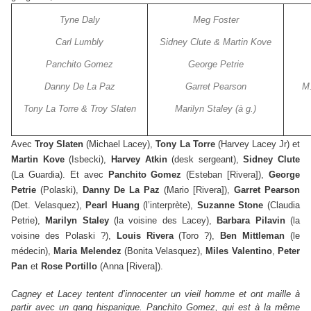
Tyne Daly
Meg Foster
Carl Lumbly
Sidney Clute & Martin Kove
Panchito Gomez
George Petrie
Danny De La Paz
Garret Pearson
M.
Tony La Torre & Troy Slaten
Marilyn Staley (à g.)
Avec
Troy Slaten
(Michael Lacey),
Tony La Torre
(Harvey Lacey Jr) et
Martin Kove
(Isbecki),
Harvey Atkin
(desk sergeant),
Sidney Clute
(La Guardia). Et avec
Panchito Gomez
(Esteban [Rivera]),
George
Petrie
(Polaski),
Danny De La Paz
(Mario [Rivera]),
Garret Pearson
(Det. Velasquez),
Pearl Huang
(l’interprète),
Suzanne Stone
(Claudia
Petrie),
Marilyn Staley
(la voisine des Lacey),
Barbara Pilavin
(la
voisine des Polaski ?),
Louis Rivera
(Toro ?),
Ben Mittleman
(le
médecin),
Maria Melendez
(Bonita Velasquez),
Miles Valentino
,
Peter
Pan
et
Rose Portillo
(Anna [Rivera]).
Cagney et Lacey tentent d’innocenter un vieil homme et ont maille à
partir avec un gang hispanique. Panchito Gomez, qui est à la même