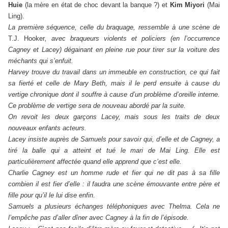
Huie
(la mère en état de choc devant la banque ?) et
Kim Miyori
(Mai
Ling).
La première séquence, celle du braquage, ressemble à une scène de
T.J. Hooker
, avec braqueurs violents et policiers (en l’occurrence
Cagney et Lacey) dégainant en pleine rue pour tirer sur la voiture des
méchants qui s’enfuit.
Harvey trouve du travail dans un immeuble en construction, ce qui fait
sa fierté et celle de Mary Beth, mais il le perd ensuite à cause du
vertige chronique dont il souffre à cause d’un problème d’oreille interne.
Ce problème de vertige sera de nouveau abordé par la suite.
On revoit les deux garçons Lacey, mais sous les traits de deux
nouveaux enfants acteurs.
Lacey insiste auprès de Samuels pour savoir qui, d’elle et de Cagney, a
tiré la balle qui a atteint et tué le mari de Mai Ling. Elle est
particulièrement affectée quand elle apprend que c’est elle.
Charlie Cagney est un homme rude et fier qui ne dit pas à sa fille
combien il est fier d’elle : il faudra une scène émouvante entre père et
fille pour qu’il le lui dise enfin.
Samuels a plusieurs échanges téléphoniques avec Thelma. Cela ne
l’empêche pas d’aller dîner avec Cagney à la fin de l’épisode.