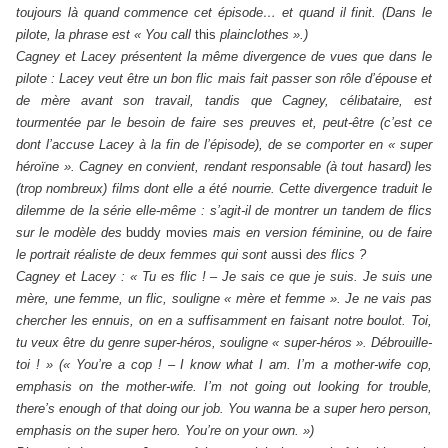
toujours là quand commence cet épisode… et quand il finit. (Dans le
pilote, la phrase est « You call
this
plainclothes ».)
Cagney et Lacey présentent la même divergence de vues que dans le
pilote : Lacey veut être un bon flic mais fait passer son rôle d’épouse et
de mère avant son travail, tandis que Cagney, célibataire, est
tourmentée par le besoin de faire ses preuves et, peut-être (c’est ce
dont l’accuse Lacey à la fin de l’épisode), de se comporter en « super
héroïne ». Cagney en convient, rendant responsable (à tout hasard) les
(trop nombreux) films dont elle a été nourrie. Cette divergence traduit le
dilemme de la série elle-même : s’agit-il de montrer un tandem de flics
sur le modèle des
buddy movies
mais en version féminine, ou de faire
le portrait réaliste de deux femmes qui sont
aussi
des flics ?
Cagney et Lacey : « Tu es flic ! – Je sais ce que je suis. Je suis une
mère, une femme, un flic, souligne « mère et femme ». Je ne vais pas
chercher les ennuis, on en a suffisamment en faisant notre boulot. Toi,
tu veux être du genre super-héros, souligne « super-héros ». Débrouille-
toi ! » (« You’re a cop ! – I know what I am. I’m a mother-wife cop,
emphasis on the mother-wife. I’m not going out looking for trouble,
there’s enough of that doing our job. You wanna be a super hero person,
emphasis on the super hero. You’re on your own. »)