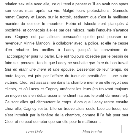
relation sexuelle avec elle, ce qui tend à penser qu’il en avait non après
son corps mais après sa vie. Malgré leurs protestations, Samuels
remet Cagney et Lacey sur le trottoir, estimant que c’est la meilleure
manière de coincer le meurtrier. Petrie et Isbecki sont planqués à
proximité, et connectés à elles par des micros, mais l’enquête n’avance
pas. Cagney est par ailleurs persuadée qu’elle peut pousser un
revendeur, Vinnie Manconi, à collaborer avec la police, et elle ne cesse
d’en rebattre les oreilles à Lacey jusqu’à la convaincre de
l’accompagner pour lui parler. Elle est toujours obsédée par le besoin de
faire ses preuves, tandis que Lacey ne souhaite
que
faire du bon travail
tout en étant une mère et une épouse
. L’essentiel de leur temps, de
toute façon, est pris par l’affaire du tueur de prostituées : une autre
victime, Cleo, est assassinée dans la chambre même où elle reçoit ses
clients, et où Lacey et Cagney amènent les leurs (en trouvant toujours
un moyen de s’en débarrasser si le client n’a pas le profil du meurtrier).
Ce sont elles qui découvrent le corps. Alors que Lacey rentre ensuite
chez elle, Cagney reste. Elle se trouve alors seule face au tueur, qui
s’est introduit par la fenêtre de la chambre, comme il l’a fait pour tuer
Cleo, et ne peut compter que sur elle pour le maîtriser…
Tyne Daly
Meg Foster