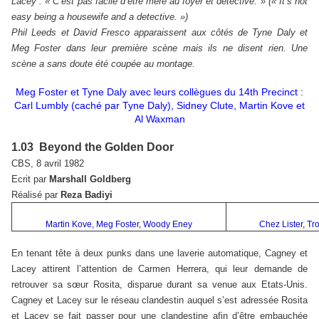
Lacey : « C’est pas facile d’être mère au foyer et detective. » (« It’s not
easy being a housewife and a detective. »)
Phil Leeds et David Fresco apparaissent aux côtés de Tyne Daly et
Meg Foster dans leur première scène mais ils ne disent rien. Une
scène a sans doute été coupée au montage.
Meg Foster et Tyne Daly avec leurs collègues du 14th Precinct :
Carl Lumbly (caché par Tyne Daly), Sidney Clute, Martin Kove et
Al Waxman
1.03 Beyond the Golden Door
CBS, 8 avril 1982
Ecrit par
Marshall Goldberg
Réalisé par
Reza Badiyi
Martin Kove, Meg Foster, Woody Eney
Chez Lister, Tr
En tenant tête à deux punks dans une laverie automatique, Cagney et
Lacey attirent l’attention de Carmen Herrera, qui leur demande de
retrouver sa sœur Rosita, disparue durant sa venue aux Etats-Unis.
Cagney et Lacey sur le réseau clandestin auquel s’est adressée Rosita
et Lacey se fait passer pour une clandestine afin d’être embauchée