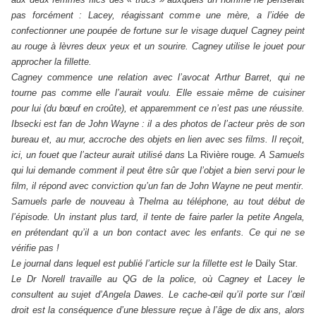
pas forcément : Lacey, réagissant comme une mère, a l’idée de
confectionner une poupée de fortune sur le visage duquel Cagney peint
au rouge à lèvres deux yeux et un sourire. Cagney utilise le jouet pour
approcher la fillette.
Cagney commence une relation avec l’avocat Arthur Barret, qui ne
tourne pas comme elle l’aurait voulu. Elle essaie même de cuisiner
pour lui (du bœuf en croûte), et apparemment ce n’est pas une réussite.
Ibsecki est fan de John Wayne : il a des photos de l’acteur près de son
bureau et, au mur, accroche des objets en lien avec ses films. Il reçoit,
ici, un fouet que l’acteur aurait utilisé dans
La Rivière rouge
. A Samuels
qui lui demande comment il peut être sûr que l’objet a bien servi pour le
film, il répond avec conviction qu’un fan de John Wayne ne peut mentir.
Samuels parle de nouveau à Thelma au téléphone, au tout début de
l’épisode. Un instant plus tard, il tente de faire parler la petite Angela,
en prétendant qu’il a un bon contact avec les enfants. Ce qui ne se
vérifie pas !
Le journal dans lequel est publié l’article sur la fillette est le
Daily Star
.
Le Dr Norell travaille au QG de la police, où Cagney et Lacey le
consultent au sujet d’Angela Dawes. Le cache-œil qu’il porte sur l’œil
droit est la conséquence d’une blessure reçue à l’âge de dix ans, alors