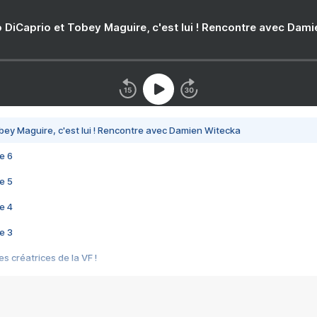
 DiCaprio et Tobey Maguire, c'est lui ! Rencontre avec Dam
bey Maguire, c'est lui ! Rencontre avec Damien Witecka
e 6
e 5
e 4
e 3
s créatrices de la VF !
e 2
e 1