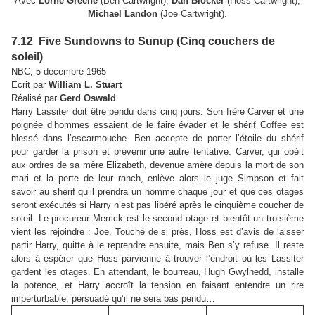
Avec
Lorne Greene
(Ben Cartwright),
Dan Blocker
(Hoss Cartwright),
Michael Landon
(Joe Cartwright).
7.12 Five Sundowns to Sunup (Cinq couchers de
soleil)
NBC, 5 décembre 1965
Ecrit par
William L. Stuart
Réalisé par
Gerd Oswald
Harry Lassiter doit être pendu dans cinq jours. Son frère Carver et une
poignée d’hommes essaient de le faire évader et le shérif Coffee est
blessé dans l’escarmouche. Ben accepte de porter l’étoile du shérif
pour garder la prison et prévenir une autre tentative. Carver, qui obéit
aux ordres de sa mère Elizabeth, devenue amère depuis la mort de son
mari et la perte de leur ranch, enlève alors le juge Simpson et fait
savoir au shérif qu’il prendra un homme chaque jour et que ces otages
seront exécutés si Harry n’est pas libéré après le cinquième coucher de
soleil. Le procureur Merrick est le second otage et bientôt un troisième
vient les rejoindre : Joe. Touché de si près, Hoss est d’avis de laisser
partir Harry, quitte à le reprendre ensuite, mais Ben s’y refuse. Il reste
alors à espérer que Hoss parvienne à trouver l’endroit où les Lassiter
gardent les otages. En attendant, le bourreau, Hugh Gwylnedd, installe
la potence, et Harry accroît la tension en faisant entendre un rire
imperturbable, persuadé qu’il ne sera pas pendu…