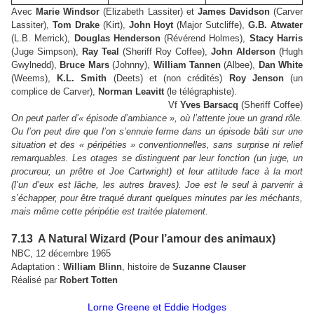
Avec
Marie Windsor
(Elizabeth Lassiter) et
James Davidson
(Carver
Lassiter),
Tom Drake
(Kirt),
John Hoyt
(Major Sutcliffe),
G.B. Atwater
(L.B. Merrick),
Douglas Henderson
(Révérend Holmes),
Stacy Harris
(Juge Simpson),
Ray Teal
(Sheriff Roy Coffee),
John Alderson
(Hugh
Gwylnedd),
Bruce Mars
(Johnny),
William Tannen
(Albee),
Dan White
(Weems),
K.L. Smith
(Deets) et (non crédités)
Roy Jenson
(un
complice de Carver),
Norman Leavitt
(le télégraphiste).
Vf
Yves Barsacq
(Sheriff Coffee)
On peut parler d’« épisode d’ambiance », où l’attente joue un grand rôle.
Ou l’on peut dire que l’on s’ennuie ferme dans un épisode bâti sur une
situation et des « péripéties » conventionnelles, sans surprise ni relief
remarquables. Les otages se distinguent par leur fonction (un juge, un
procureur, un prêtre et Joe Cartwright) et leur attitude face à la mort
(l’un d’eux est lâche, les autres braves). Joe est le seul à parvenir à
s’échapper, pour être traqué durant quelques minutes par les méchants,
mais même cette péripétie est traitée platement.
7.13 A Natural Wizard (Pour l’amour des animaux)
NBC, 12 décembre 1965
Adaptation :
William Blinn
, histoire de
Suzanne Clauser
Réalisé par
Robert Totten
Lorne Greene et Eddie Hodges