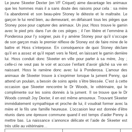
Le jeune Skeeter Dexter (en VF Criquet) aime davantage les animaux
que les hommes mais il a sans doute des raisons pour cela : sa mère
l’a abandonné et son beau-père Stoney le déteste et le maltraite. Le
garçon le lui rend bien, au demeurant, en défaisant tous les pièges que
Stoney pose pour capturer des animaux. Un jour, Hoss trouve le gamin
avec le pied pris dans l’un de ces pièges ; il l’en libère et l’emmène à
Ponderosa pour l’y soigner, puis il y amène Stoney pour qu’il s’occupe
de son garçon mais le premier réflexe de Stoney est de faire mine de le
battre et Hoss s’interpose. En conséquence de quoi Stoney déclare
qu’il en a assez et qu’il repart vers le Nord, en laissant le gamin derrière
lui. Hoss conduit donc Skeeter en ville pour parler à sa mère, Joy ;
celle-ci ne veut pas le voir et accuse l’enfant d’avoir gâché sa vie en
naissant. Hoss le ramène donc avec lui à Ponderosa. L’amour des
animaux de Skeeter trouve à s’exprimer lorsque la jument Penny, qui
attend un poulain, a besoin de soins après s’être blessée. C’est à cette
occasion que Skeeter rencontre le Dr Woods, le vétérinaire, qui le
complimente sur les soins donnés à la jument. Il se trouve que le Dr
Woods connaît Joy Dexter, il en est même amoureux. Trouvant Skeeter
immédiatement sympathique et proche de lui, il voudrait former avec la
mère et le fils une famille heureuse. L’occasion leur est donnée d’être
réunis dans une épreuve commune quand il est temps d’aider Penny à
mettre bas. La naissance s’annonce délicate et l’aide de Skeeter est
très utile au vétérinaire…