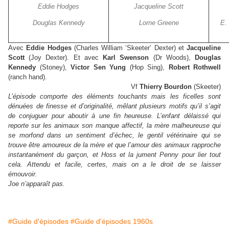
Eddie Hodges
Jacqueline Scott
Douglas Kennedy
Lorne Greene
E.
Avec
Eddie Hodges
(Charles William ‘Skeeter’ Dexter) et
Jacqueline
Scott
(Joy Dexter). Et avec
Karl Swenson
(Dr Woods),
Douglas
Kennedy
(Stoney),
Victor Sen Yung
(Hop Sing),
Robert Rothwell
(ranch hand).
Vf
Thierry Bourdon
(Skeeter)
L’épisode comporte des éléments touchants mais les ficelles sont
dénuées de finesse et d’originalité, mêlant plusieurs motifs qu’il s’agit
de conjuguer pour aboutir à une fin heureuse. L’enfant délaissé qui
reporte sur les animaux son manque affectif, la mère malheureuse qui
se morfond dans un sentiment d’échec, le gentil vétérinaire qui se
trouve être amoureux de la mère et que l’amour des animaux rapproche
instantanément du garçon, et Hoss et la jument Penny pour lier tout
cela. Attendu et facile, certes, mais on a le droit de se laisser
émouvoir.
Joe n’apparaît pas.
#Guide d'épisodes
#Guide d'épisodes 1960s