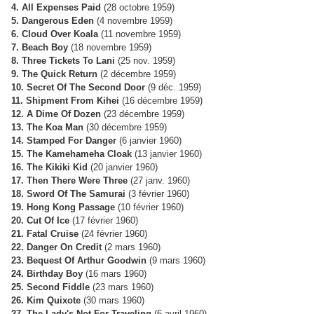
4. All Expenses Paid
(28 octobre 1959)
5. Dangerous Eden
(4 novembre 1959)
6. Cloud Over Koala
(11 novembre 1959)
7. Beach Boy
(18 novembre 1959)
8. Three Tickets To Lani
(25 nov. 1959)
9. The Quick Return
(2 décembre 1959)
10. Secret Of The Second Door
(9 déc. 1959)
11. Shipment From Kihei
(16 décembre 1959)
12. A Dime Of Dozen
(23 décembre 1959)
13. The Koa Man
(30 décembre 1959)
14. Stamped For Danger
(6 janvier 1960)
15. The Kamehameha Cloak
(13 janvier 1960)
16. The Kikiki Kid
(20 janvier 1960)
17. Then There Were Three
(27 janv. 1960)
18. Sword Of The Samurai
(3 février 1960)
19. Hong Kong Passage
(10 février 1960)
20. Cut Of Ice
(17 février 1960)
21. Fatal Cruise
(24 février 1960)
22. Danger On Credit
(2 mars 1960)
23. Bequest Of Arthur Goodwin
(9 mars 1960)
24. Birthday Boy
(16 mars 1960)
25. Second Fiddle
(23 mars 1960)
26. Kim Quixote
(30 mars 1960)
27. The Lady's Not For Traveling
(6 avril 1960)