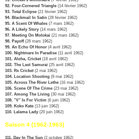
92. Four-Cornered Triangle
(14 février 1962)
93. Total Eclipse
(21 février 1962)
94. Blackmail In Satin
(28 février 1962)
95. A Scent Of Whales
(7 mars 1962)
96. A Likely Story
(14 mars 1962)
97. Meeting On Molokai
(21 mars 1962)
98. Payoff
(28 mars 1962)
99. An Echo Of Honor
(4 avril 1962)
100. Nightmare In Paradise
(11 avril 1962)
101. Aloha, Cricket
(18 avril 1962)
102. The Last Samurai
(25 avril 1962)
103. Rx Cricket
(2 mai 1962)
104. Location Shooting
(9 mai 1962)
105. Across The River Lethe
(16 mai 1962)
106. Scene Of The Crime
(23 mai 1962)
107. Among The Living
(30 mai 1962)
108. "V" Is For Victim
(6 juin 1962)
109. Koko Kate
(13 juin 1962)
110. Lalama Lady
(20 juin 1962)
Saison 4 (1962-1963)
111. Day In The Sun
(2 octobre 1962)