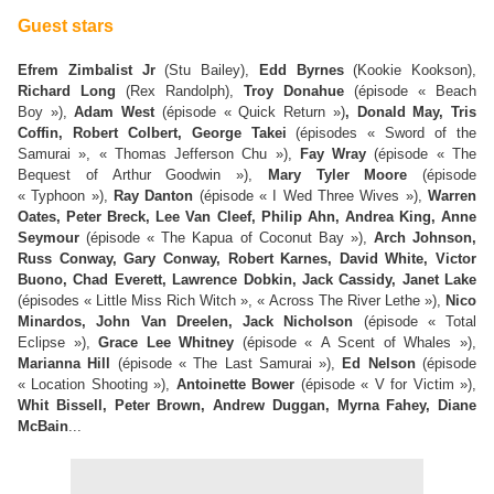
Guest stars
Efrem Zimbalist Jr
(Stu Bailey),
Edd Byrnes
(Kookie Kookson),
Richard Long
(Rex Randolph),
Troy Donahue
(épisode « Beach
Boy »),
Adam West
(épisode « Quick Return »)
, Donald May, Tris
Coffin, Robert Colbert, George Takei
(épisodes « Sword of the
Samurai », « Thomas Jefferson Chu »),
Fay Wray
(épisode « The
Bequest of Arthur Goodwin »),
Mary Tyler Moore
(épisode
« Typhoon »),
Ray Danton
(épisode « I Wed Three Wives »),
Warren
Oates, Peter Breck, Lee Van Cleef, Philip Ahn, Andrea King, Anne
Seymour
(épisode « The Kapua of Coconut Bay »),
Arch Johnson,
Russ Conway, Gary Conway, Robert Karnes, David White, Victor
Buono, Chad Everett, Lawrence Dobkin, Jack Cassidy, Janet Lake
(épisodes « Little Miss Rich Witch », « Across The River Lethe »),
Nico
Minardos, John Van Dreelen, Jack Nicholson
(épisode « Total
Eclipse »),
Grace Lee Whitney
(épisode « A Scent of Whales »),
Marianna Hill
(épisode « The Last Samurai »),
Ed Nelson
(épisode
« Location Shooting »),
Antoinette Bower
(épisode « V for Victim »),
Whit Bissell, Peter Brown, Andrew Duggan, Myrna Fahey, Diane
McBain
...