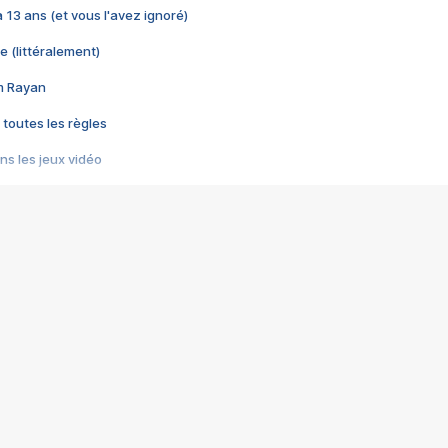
 a 13 ans (et vous l'avez ignoré)
e (littéralement)
im Rayan
 toutes les règles
s les jeux vidéo
us choquant de Rockstar ? - Le scandale BULLY
e plus moche de Steam
du RÊVE tourne au CAUCHEMAR
pendant 8 heures
it… à tort
umiliés par un jeu vidéo
ire - Final Fantasy 8
ti un empire - Age of Empires