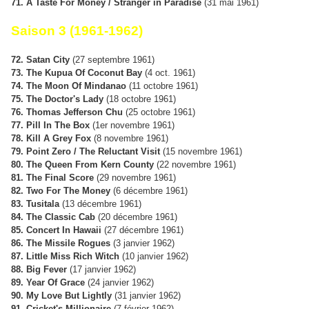
71. A Taste For Money / Stranger in Paradise
(31 mai 1961)
Saison 3 (1961-1962)
72. Satan City
(27 septembre 1961)
73. The Kupua Of Coconut Bay
(4 oct. 1961)
74. The Moon Of Mindanao
(11 octobre 1961)
75. The Doctor's Lady
(18 octobre 1961)
76. Thomas Jefferson Chu
(25 octobre 1961)
77. Pill In The Box
(1er novembre 1961)
78. Kill A Grey Fox
(8 novembre 1961)
79. Point Zero / The Reluctant Visit
(15 novembre 1961)
80. The Queen From Kern County
(22 novembre 1961)
81. The Final Score
(29 novembre 1961)
82. Two For The Money
(6 décembre 1961)
83. Tusitala
(13 décembre 1961)
84. The Classic Cab
(20 décembre 1961)
85. Concert In Hawaii
(27 décembre 1961)
86. The Missile Rogues
(3 janvier 1962)
87. Little Miss Rich Witch
(10 janvier 1962)
88. Big Fever
(17 janvier 1962)
89. Year Of Grace
(24 janvier 1962)
90. My Love But Lightly
(31 janvier 1962)
91. Cricket's Millionaire
(7 février 1962)