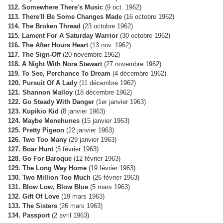
112. Somewhere There's Music
(9 oct. 1962)
113. There'll Be Some Changes Made
(16 octobre 1962)
114. The Broken Thread
(23 octobre 1962)
115. Lament For A Saturday Warrior
(30 octobre 1962)
116. The After Hours Heart
(13 nov. 1962)
117. The Sign-Off
(20 novembre 1962)
118. A Night With Nora Stewart
(27 novembre 1962)
119. To See, Perchance To Dream
(4 décembre 1962)
120. Pursuit Of A Lady
(11 décembre 1962)
121. Shannon Malloy
(18 décembre 1962)
122. Go Steady With Danger
(1er janvier 1963)
123. Kupikio Kid
(8 janvier 1963)
124. Maybe Menehunes
(15 janvier 1963)
125. Pretty Pigeon
(22 janvier 1963)
126. Two Too Many
(29 janvier 1963)
127. Boar Hunt
(5 février 1963)
128. Go For Baroque
(12 février 1963)
129. The Long Way Home
(19 février 1963)
130. Two Million Too Much
(26 février 1963)
131. Blow Low, Blow Blue
(5 mars 1963)
132. Gift Of Love
(19 mars 1963)
133. The Sisters
(26 mars 1963)
134. Passport
(2 avril 1963)