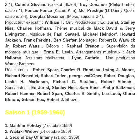
2-4),
Connie Stevens
(Cricket Blake),
Troy Donahue
(Philip Barton,
saison 4),
Poncie Ponce
(Kazuo Kim),
Mel Prestige
(Lt Danny Quon,
saisons 2-4),
Douglas Mossman
(Moke, saisons 2-4).
Producteur exécutif :
William T. Orr
. Producteurs :
Ed Jurist, Stanley
Niss, Charles Hoffman
. Thème musical de
Mack David
&
Jerry
Livingston
. Musique de
Paul Sawtell, Michael Heindorf, Howard
Jackson, Frank Perkins, Bert Shefter
. Montage :
Robert B. Warwick
Jr, Robert Watts
... Décors :
Raphael Bretton
... Supervision du
montage musique :
Erma E. Levin
. Arrangements musicaux :
Jack
Halloran
. Assistant réalisateur :
Lynn Guthrie
... Une production
Warner Brothers.
R
éalisateurs :
Robert Sparr, Charles R. Rondeau, Irving J. Moore,
Richard Benedict, Robert Totten, george waGGner, Robert Douglas,
Leslie H. Martinson, Richard C. Sarafian, Robert Altman
...
Scénaristes :
Ed Jurist, Stanley Niss, Sam Ross, Philip Saltzman,
Robert Hamner, Robert Sparr, Charles B. Smith, Lee Loeb, Gloria
Elmore, Gibson Fox, Robert J. Shaw
...
Saison 1 (1959-1960)
1. Malihini Holiday
(7 octobre 1959)
2. Waikiki Widow
(14 octobre 1959)
3. Second Day Of Infamy
(21 oct. 1959)