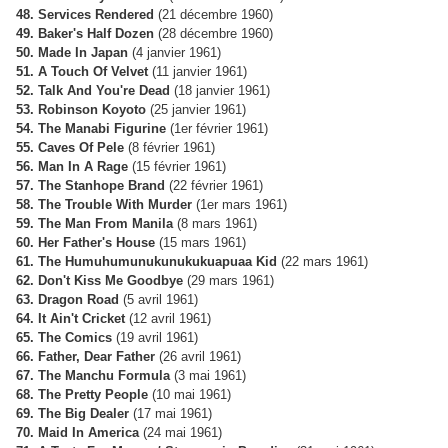
48. Services Rendered
(21 décembre 1960)
49. Baker's Half Dozen
(28 décembre 1960)
50. Made In Japan
(4 janvier 1961)
51. A Touch Of Velvet
(11 janvier 1961)
52. Talk And You're Dead
(18 janvier 1961)
53. Robinson Koyoto
(25 janvier 1961)
54. The Manabi Figurine
(1er février 1961)
55. Caves Of Pele
(8 février 1961)
56. Man In A Rage
(15 février 1961)
57. The Stanhope Brand
(22 février 1961)
58. The Trouble With Murder
(1er mars 1961)
59. The Man From Manila
(8 mars 1961)
60. Her Father's House
(15 mars 1961)
61. The Humuhumunukunukukuapuaa Kid
(22 mars 1961)
62. Don't Kiss Me Goodbye
(29 mars 1961)
63. Dragon Road
(5 avril 1961)
64. It Ain't Cricket
(12 avril 1961)
65. The Comics
(19 avril 1961)
66. Father, Dear Father
(26 avril 1961)
67. The Manchu Formula
(3 mai 1961)
68. The Pretty People
(10 mai 1961)
69. The Big Dealer
(17 mai 1961)
70. Maid In America
(24 mai 1961)