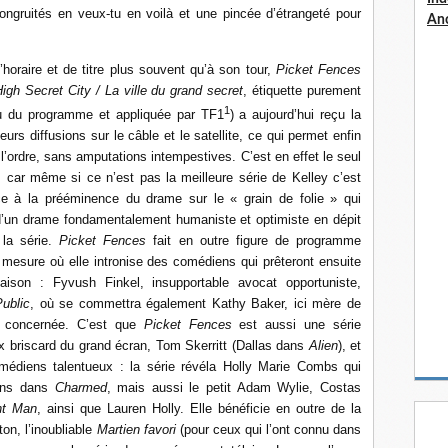
ngruités en veux-tu en voilà et une pincée d’étrangeté pour
An
horaire et de titre plus souvent qu’à son tour,
Picket Fences
igh Secret City / La ville du grand secret
, étiquette purement
1
u du programme et appliquée par TF1
) a aujourd’hui reçu la
urs diffusions sur le câble et le satellite, ce qui permet enfin
s l’ordre, sans amputations intempestives. C’est en effet le seul
 car même si ce n’est pas la meilleure série de Kelley c’est
âce à la prééminence du drame sur le « grain de folie » qui
d’un drame fondamentalement humaniste et optimiste en dépit
 la série.
Picket Fences
fait en outre figure de programme
 mesure où elle intronise des comédiens qui prêteront ensuite
ison : Fyvush Finkel, insupportable avocat opportuniste,
ublic
, où se commettra également Kathy Baker, ici mère de
t concernée. C’est que
Picket Fences
est aussi une série
 briscard du grand écran, Tom Skerritt (Dallas dans
Alien
), et
médiens talentueux : la série révéla Holly Marie Combs qui
mons dans
Charmed
, mais aussi le petit Adam Wylie, Costas
nt Man
, ainsi que Lauren Holly. Elle bénéficie en outre de la
on, l’inoubliable
Martien favori
(pour ceux qui l’ont connu dans