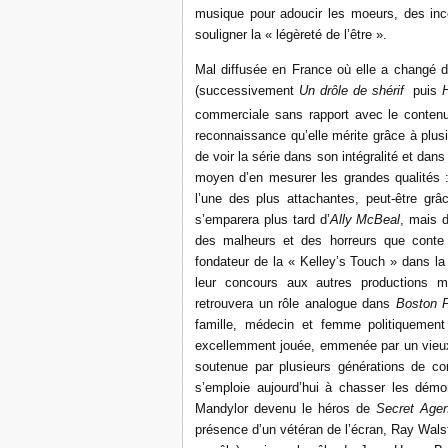
musique pour adoucir les moeurs, des inco
souligner la « légèreté de l’être ».
Mal diffusée en France où elle a changé d’
(successivement
Un drôle de shérif
puis
H
commerciale sans rapport avec le conten
reconnaissance qu’elle mérite grâce à plusie
de voir la série dans son intégralité et dan
moyen d’en mesurer les grandes qualités :
l’une des plus attachantes, peut-être gr
s’emparera plus tard d’
Ally McBeal
, mais 
des malheurs et des horreurs que conte
fondateur de la « Kelley’s Touch » dans la
leur concours aux autres productions ma
retrouvera un rôle analogue dans
Boston P
famille, médecin et femme politiquemen
excellemment jouée, emmenée par un vieux
soutenue par plusieurs générations de co
s’emploie aujourd’hui à chasser les dé
Mandylor devenu le héros de
Secret Age
présence d’un vétéran de l’écran, Ray Walst