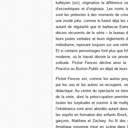
kelleyien (sic), stigmatise la différence o
d’excentriques et d’originaux. Les morts à 
sont les prétextes à des moments de crise 
une
inside joke
, comme le furent déjà les
autant de régularité que le barbecue Ewi
décors récurrents de la série – le bureau 
leurs joutes verbales et leurs règlements
mélodrame, reposant toujours sur une vérit
Et si certains personnages font plus que frô
moderne, où le travail dévore la vie priv
solitude.
Picket Fences
décline ainsi la 
Practice
ou
Boston Public
en dépit de leurs 
Picket Fences
est, comme les autres pr
par les uns et les autres se recoupent, se
didactique. Au centre du spectacle se tien
de la série, dont la préoccupation premiè
toutes les turpitudes et soumis à de multip
l’intolérance sont ainsi abordés autant dans
les esprits en formation des enfants Brock,
garçons, Matthew et Zachary. Au fil des é
Amérique moyenne mise en scène dans la