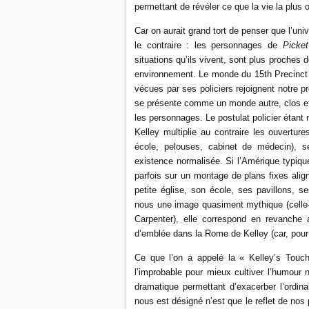
permettant de révéler ce que la vie la plus 
Car on aurait grand tort de penser que l’uni
le contraire : les personnages de
Picke
situations qu’ils vivent, sont plus proches
environnement. Le monde du 15th Precinct e
vécues par ses policiers rejoignent notre 
se présente comme un monde autre, clos et
les personnages. Le postulat policier étant
Kelley multiplie au contraire les ouverture
école, pelouses, cabinet de médecin), 
existence normalisée. Si l’Amérique typiqu
parfois sur un montage de plans fixes align
petite église, son école, ses pavillons, s
nous une image quasiment mythique (celle-l
Carpenter), elle correspond en revanche
d’emblée dans la Rome de Kelley (car, pour 
Ce que l’on a appelé la « Kelley’s Touch
l’improbable pour mieux cultiver l’humour 
dramatique permettant d’exacerber l’ordina
nous est désigné n’est que le reflet de nos