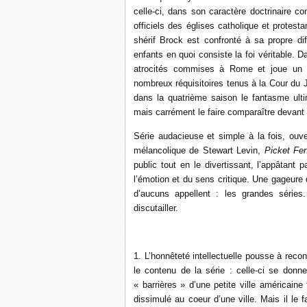
celle-ci, dans son caractère doctrinaire c
officiels des églises catholique et protesta
shérif Brock est confronté à sa propre dif
enfants en quoi consiste la foi véritable. D
atrocités commises à Rome et joue un r
nombreux réquisitoires tenus à la Cour du 
dans la quatrième saison le fantasme ult
mais carrément le faire comparaître devant 
Série audacieuse et simple à la fois, ou
mélancolique de Stewart Levin,
Picket Fe
public tout en le divertissant, l’appâtant
l’émotion et du sens critique. Une gageure 
d’aucuns appellent : les grandes séries.
discutailler.
1. L’honnêteté intellectuelle pousse à reconn
le contenu de la série : celle-ci se donne
« barrières » d’une petite ville américaine t
dissimulé au coeur d’une ville. Mais il le 