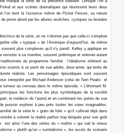
one marque la série de sa présence tutélaire. Lorsque l’on a
Finkel et aux scènes dramatiques qui réunissent leurs deux
et l’on tient là l’essence même de
Picket Fences
, sa nature
e prime abord par les allures revêches, cyniques ou brutales
 directrice de la série, on ne s’étonne pas que celle-ci s’emploie
petite ville « typique » de l’Amérique d’aujourd’hui, de même
 souvent plus complexes qu’il n’y paraît. Kelley y applique en
ur revisiter à sa manière, souvent polémique et enlevée autant
raditionnels du programme familial : l’idéalisme inhérent au
ainsi soumis à un point de vue adulte, doux-amer, qui tente de
 dureté réaliste. Les personnages épisodiques sont souvent
reux interprété par Michael Anderson (celui de
Twin Peaks
et
une tumeur au cerveau dans le même épisode, « L’étonnant M.
rincipaux les fonctions les plus symboliques de la société
ne part, le médecin de l’autre) et en combinant les points de vue
de pouvoir explorer à peu près toutes les voies imaginables,
milial de la série le « grain de folie » qu’il cultivait déjà dans
istordre à volonté la réalité parfois trop étriquée pour son goût
s
est ainsi l’une des séries du « maître » qui sait le mieux
réalisme » plutôt qu’un « surréalisme », les excès du scénario