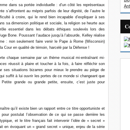
Bl
omme dans sa portée individuelle : d’un côté les représentaux
Ant
nte s’affrontent au mépris parfois de leur dignité, de l’autre le
ficulté à croire, qui le rend bien incapable d’expliquer à ses
ans sa dimension politique et sociale, la religion se heurte aux
ôle essentiel dans les débats éthiques soulevés lors des
Juge Bone. Poussant l’audace jusqu’à l’absurde, Kelley réalise
ime : non seulement faire venir le Pape à Rome (Wisconsin)
la Cour en qualité de témoin, harcelé par la Défense !
verte chaque semaine par un thème musical mi-entraînant mi-
nces
réussit à plaire et toucher à la fois, à faire réfléchir son
 par ses situations bizarres pour mieux le prendre au piège de
qui suffit à lui ouvrir les portes de ce monde si changeant que
 Petite grande ou grande petite, ensuite, c’est juste pour
aître qu’il existe bien un rapport entre ce titre opportuniste et
 pour postulat l’observation de ce qui se passe derrière les
ypique, et le titre français fait intervenir l’idée de « secret »
fait en évoquant un « grand secret » unique, enjeu de la série