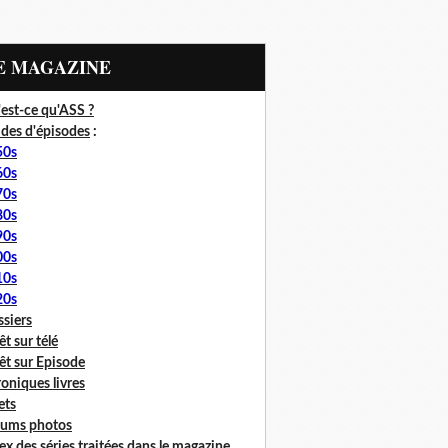
LE MAGAZINE
est-ce qu'ASS ?
des d'épisodes
:
50s
60s
70s
80s
90s
00s
10s
20s
siers
êt sur télé
êt sur Episode
oniques livres
lets
bums photos
ex des séries traitées dans le magazine