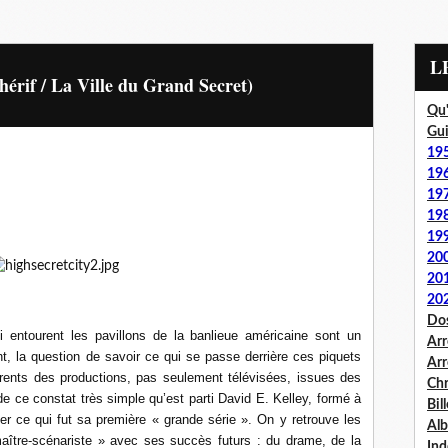
hérif / La Ville du Grand Secret)
Qu'
Gui
19
19
19
19
19
20
20
20
Dos
i entourent les pavillons de la banlieue américaine sont un
Arr
t, la question de savoir ce qui se passe derrière ces piquets
Arr
rrents des productions, pas seulement télévisées, issues des
Chr
e ce constat très simple qu’est parti David E. Kelley, formé à
Bil
éer ce qui fut sa première « grande série ». On y retrouve les
Al
aître-scénariste » avec ses succès futurs : du drame, de la
Ind