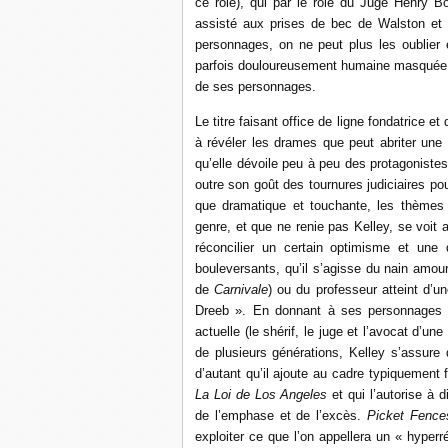
ce rôle), qui par le rôle du Juge Henry B
assisté aux prises de bec de Walston et 
personnages, on ne peut plus les oublier 
parfois douloureusement humaine masquée d
de ses personnages.
Le titre faisant office de ligne fondatrice et
à révéler les drames que peut abriter une 
qu’elle dévoile peu à peu des protagonistes
outre son goût des tournures judiciaires po
que dramatique et touchante, les thèmes t
genre, et que ne renie pas Kelley, se voit 
réconcilier un certain optimisme et une
bouleversants, qu’il s’agisse du nain amou
de
Carnivale
) ou du professeur atteint d’
Dreeb ». En donnant à ses personnages p
actuelle (le shérif, le juge et l’avocat d’u
de plusieurs générations, Kelley s’assure 
d’autant qu’il ajoute au cadre typiquement fa
La Loi de Los Angeles
et qui l’autorise à d
de l’emphase et de l’excès.
Picket Fence
exploiter ce que l’on appellera un « hyper