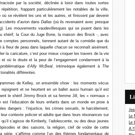
stracisée par la société, déclinée à loisir dans toutes sortes
répétition, frappant particulièrement les notables de la ville,
où se révèlent les uns et les autres, et finissent par devenir
 accidents d’avion dans
Dallas
(où ils revenaient avec presque
ng). Les mouvements vaudevillesques qui se jouent dans les
du shérif, la Cour du Juge Bone, la maison des Brock -, avec
 de comptes personnels, tiennent autant de la comédie que du
é à fleur de peau dans laquelle chacun se reconnaît aisément.
ler la caricature, c’est pour mieux croquer les travers de la vie
ée et où le doute et la peur de l’engagement condamnent à la
problématique d’
Ally McBeal
, intrinsèque également à
The
tonalités différentes.
ogrammes de Kelley, un
ensemble show
: les moments vécus
 rejoignent et se heurtent en un ballet aussi humain qu’il est
L
nent le shérif Jimmy Brock et sa femme Jill, les « normaux »
re est l’éducation de leurs enfants dans un monde en proie à
les dangers : l’injustice, les crimes sexuels, le harcèlement,
Jea
 leur contexte policier et adulte que dans leurs résonances sur
Le 
 qu’il s’agisse de Kimberly, l’adolescente, ou des deux jeunes
Le 
pisodes et des saisons, la religion, clef de voûte de cette
A l
 série, s’affirme comme l’un des thèmes fondamentaux de