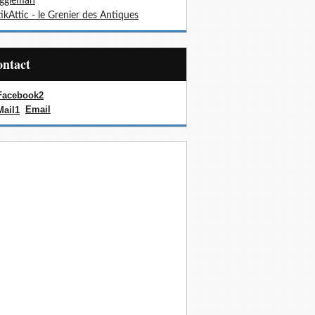
oggieman
ikAttic - le Grenier des Antiques
Contact
Email