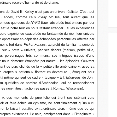
ordinaire recèle d’humanité et de drame.
vers de David E. Kelley n’est pas un univers réaliste. C’est tout
t Fences
, comme ceux d’
Ally McBeal
, tout autant que les
 de nous que ceux de
NYPD Blue
absorbés tout entiers par leur
st le nôtre tout en nous restant étranger : si les expériences
propre expérience exacerbée ou fantasmée du réel, leur univers
 oppressant en dépit des échappées personnelles offertes par
 moins fort dans
Picket Fences
, au profit du familial, la série de
s sur « notre » univers, par ses décors (maison, petite ville,
ses personnages très communs, ses intrigues issues d’une
e nous demeure étrangère par nature – les épisodes s’ouvrent
ant de purs clichés de la « petite ville américaine », avec sa
es drapeaux nationaux flottant en devanture -, évoquant pour
à même qui sert de cadre « typique » à l’
Halloween
de John
 au quotidien de nombre d’Américains, qui se reconnaissent
les non-initiés, l’action se passe à Rome... Wisconsin).
 », ces moments de pure folie qui tirent ses scénarii vers
noir et faire échec au cynisme, ne sont finalement qu’un outil
ire, le faisant paraître extra-ordinaire alors même que ce qui
 propres existences. Le nain, omniprésent dans « l’imaginaire »