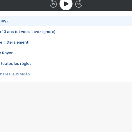
 DayZ
 a 13 ans (et vous l'avez ignoré)
e (littéralement)
im Rayan
 toutes les règles
s les jeux vidéo
us choquant de Rockstar ? - Le scandale BULLY
e plus moche de Steam
du RÊVE tourne au CAUCHEMAR
pendant 8 heures
it… à tort