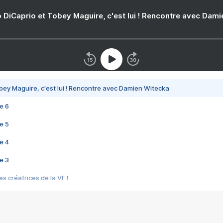
 DiCaprio et Tobey Maguire, c'est lui ! Rencontre avec Dam
bey Maguire, c'est lui ! Rencontre avec Damien Witecka
e 6
e 5
e 4
e 3
s créatrices de la VF !
e 2
e 1