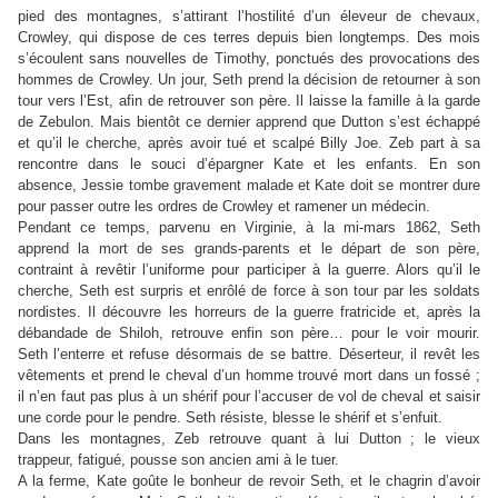
pied des montagnes, s’attirant l’hostilité d’un éleveur de chevaux,
Crowley, qui dispose de ces terres depuis bien longtemps. Des mois
s’écoulent sans nouvelles de Timothy, ponctués des provocations des
hommes de Crowley. Un jour, Seth prend la décision de retourner à son
tour vers l’Est, afin de retrouver son père. Il laisse la famille à la garde
de Zebulon. Mais bientôt ce dernier apprend que Dutton s’est échappé
et qu’il le cherche, après avoir tué et scalpé Billy Joe. Zeb part à sa
rencontre dans le souci d’épargner Kate et les enfants. En son
absence, Jessie tombe gravement malade et Kate doit se montrer dure
pour passer outre les ordres de Crowley et ramener un médecin.
Pendant ce temps, parvenu en Virginie, à la mi-mars 1862, Seth
apprend la mort de ses grands-parents et le départ de son père,
contraint à revêtir l’uniforme pour participer à la guerre. Alors qu’il le
cherche, Seth est surpris et enrôlé de force à son tour par les soldats
nordistes. Il découvre les horreurs de la guerre fratricide et, après la
débandade de Shiloh, retrouve enfin son père… pour le voir mourir.
Seth l’enterre et refuse désormais de se battre. Déserteur, il revêt les
vêtements et prend le cheval d’un homme trouvé mort dans un fossé ;
il n’en faut pas plus à un shérif pour l’accuser de vol de cheval et saisir
une corde pour le pendre. Seth résiste, blesse le shérif et s’enfuit.
Dans les montagnes, Zeb retrouve quant à lui Dutton ; le vieux
trappeur, fatigué, pousse son ancien ami à le tuer.
A la ferme, Kate goûte le bonheur de revoir Seth, et le chagrin d’avoir