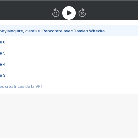
bey Maguire, c'est lui ! Rencontre avec Damien Witecka
e 6
e 5
e 4
e 3
s créatrices de la VF !
e 2
e 1
e Mektoub My Love arrive enfin ! Rencontre avec Shaïn Boumedine et Sal
i : après Toni en famille