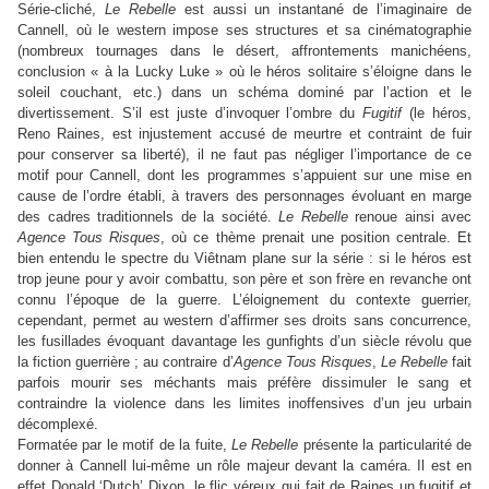
Série-cliché,
Le Rebelle
est aussi un instantané de l’imaginaire de
Cannell, où le western impose ses structures et sa cinématographie
(nombreux tournages dans le désert, affrontements manichéens,
conclusion « à la Lucky Luke » où le héros solitaire s’éloigne dans le
soleil couchant, etc.) dans un schéma dominé par l’action et le
divertissement. S’il est juste d’invoquer l’ombre du
Fugitif
(le héros,
Reno Raines, est injustement accusé de meurtre et contraint de fuir
pour conserver sa liberté), il ne faut pas négliger l’importance de ce
motif pour Cannell, dont les programmes s’appuient sur une mise en
cause de l’ordre établi, à travers des personnages évoluant en marge
des cadres traditionnels de la société.
Le Rebelle
renoue ainsi avec
Agence Tous Risques
, où ce thème prenait une position centrale. Et
bien entendu le spectre du Viêtnam plane sur la série : si le héros est
trop jeune pour y avoir combattu, son père et son frère en revanche ont
connu l’époque de la guerre. L’éloignement du contexte guerrier,
cependant, permet au western d’affirmer ses droits sans concurrence,
les fusillades évoquant davantage les gunfights d’un siècle révolu que
la fiction guerrière ; au contraire d’
Agence Tous Risques
,
Le Rebelle
fait
parfois mourir ses méchants mais préfère dissimuler le sang et
contraindre la violence dans les limites inoffensives d’un jeu urbain
décomplexé.
Formatée par le motif de la fuite,
Le Rebelle
présente la particularité de
donner à Cannell lui-même un rôle majeur devant la caméra. Il est en
effet Donald ‘Dutch’ Dixon, le flic véreux qui fait de Raines un fugitif et