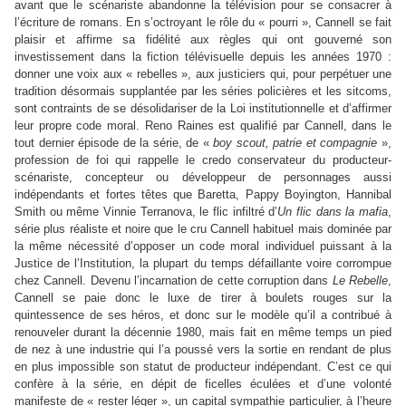
avant que le scénariste abandonne la télévision pour se consacrer à
l’écriture de romans. En s’octroyant le rôle du « pourri », Cannell se fait
plaisir et affirme sa fidélité aux règles qui ont gouverné son
investissement dans la fiction télévisuelle depuis les années 1970 :
donner une voix aux « rebelles », aux justiciers qui, pour perpétuer une
tradition désormais supplantée par les séries policières et les sitcoms,
sont contraints de se désolidariser de la Loi institutionnelle et d’affirmer
leur propre code moral. Reno Raines est qualifié par Cannell, dans le
tout dernier épisode de la série, de «
boy scout, patrie et compagnie
»,
profession de foi qui rappelle le credo conservateur du producteur-
scénariste, concepteur ou développeur de personnages aussi
indépendants et fortes têtes que Baretta, Pappy Boyington, Hannibal
Smith ou même Vinnie Terranova, le flic infiltré d’
Un flic dans la mafia
,
série plus réaliste et noire que le cru Cannell habituel mais dominée par
la même nécessité d’opposer un code moral individuel puissant à la
Justice de l’Institution, la plupart du temps défaillante voire corrompue
chez Cannell. Devenu l’incarnation de cette corruption dans
Le Rebelle
,
Cannell se paie donc le luxe de tirer à boulets rouges sur la
quintessence de ses héros, et donc sur le modèle qu’il a contribué à
renouveler durant la décennie 1980, mais fait en même temps un pied
de nez à une industrie qui l’a poussé vers la sortie en rendant de plus
en plus impossible son statut de producteur indépendant. C’est ce qui
confère à la série, en dépit de ficelles éculées et d’une volonté
manifeste de « rester léger », un capital sympathie particulier, à l’heure