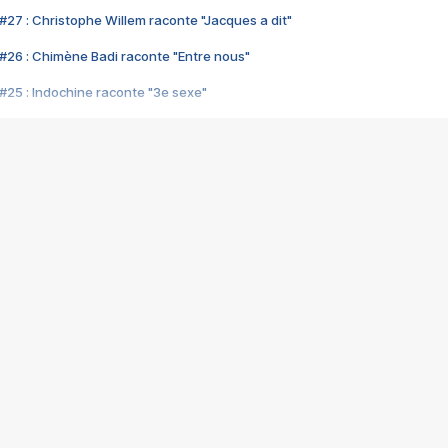
#27 : Christophe Willem raconte "Jacques a dit"
#26 : Chimène Badi raconte "Entre nous"
#25 : Indochine raconte "3e sexe"
#24 : Zaho raconte "C'est chelou"
#23 : Patrick Bruel raconte "Au café des délices"
#22 : Kyo raconte "Le chemin"
#21 : Nolwenn Leroy raconte "Cassé"
#20 : Patrick Hernandez raconte "Born to be alive"
#19 : Lorie raconte "Près de moi"
#18 : Michael Jones raconte "A nos actes manqués" (avec Jean-Jacque
#17 : Khaled raconte "Aïcha"
#16 : Corneille raconte "Parce qu'on vient de loin"