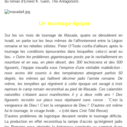
du roman d’Ernest K. Gann,
The Antagonists
.
Un tournage épique
Sur les six mois de tournage de
Masada
, quatre se déroulèrent en
Israël, en partie sur les lieux mêmes de l’affrontement entre la Légion
romaine et les rebelles zélotes. Peter O’Toole confia d’ailleurs après le
tournage les conditions éprouvantes dans lesquelles celui-ci avait eu
lieu. «
Outre les problèmes gigantesques posés par le ravitaillement en
nourriture et en eau, en plein désert, des 300 techniciens et des 500
figurants, l’équipe travailla sous l’emprise d’une véritable malédiction :
nous avons été soumis à des températures atteignant parfois 60
degrés, les mêmes qui faillirent décimer jadis l’armée romaine. De
même, les tempêtes qui régnèrent à cette époque ont ravagé à trois
reprises le camp romain reconstitué au pied de Masada. Ces calamités
naturelles s’étaient aussi manifestées il y a deux mille ans ! Des
figurants recrutés sur place nous répétaient sans cesse :
‘C’est la
vengeance de Dieu ! C’est la vengeance de Dieu !’
D’autres ont même
fui le tournage, le visage livide...
» (cité dans
Ciné Télé Revue
)
D’autres problèmes de logistique devaient rendre le tournage difficile.
La production en effet reconstitua la rampe d’accès qu’érigèrent jadis
les Romains pour atteindre la forteresse construite au sommet d’une