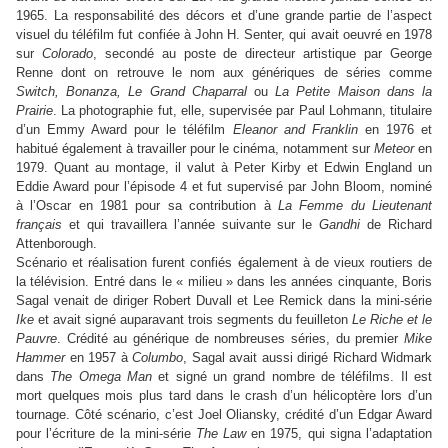
1965. La responsabilité des décors et d’une grande partie de l’aspect
visuel du téléfilm fut confiée à John H. Senter, qui avait oeuvré en 1978
sur
Colorado
, secondé au poste de directeur artistique par George
Renne dont on retrouve le nom aux génériques de séries comme
Switch, Bonanza, Le Grand Chaparral
ou
La Petite Maison dans la
Prairie
. La photographie fut, elle, supervisée par Paul Lohmann, titulaire
d’un Emmy Award pour le téléfilm
Eleanor and Franklin
en 1976 et
habitué également à travailler pour le cinéma, notamment sur
Meteor
en
1979. Quant au montage, il valut à Peter Kirby et Edwin England un
Eddie Award pour l’épisode 4 et fut supervisé par John Bloom, nominé
à l’Oscar en 1981 pour sa contribution à
La Femme du Lieutenant
français
et qui travaillera l’année suivante sur le
Gandhi
de Richard
Attenborough.
Scénario et réalisation furent confiés également à de vieux routiers de
la télévision. Entré dans le « milieu » dans les années cinquante, Boris
Sagal venait de diriger Robert Duvall et Lee Remick dans la mini-série
Ike
et avait signé auparavant trois segments du feuilleton
Le Riche et le
Pauvre
. Crédité au générique de nombreuses séries, du premier
Mike
Hammer
en 1957 à
Columbo
, Sagal avait aussi dirigé Richard Widmark
dans
The Omega Man
et signé un grand nombre de téléfilms. Il est
mort quelques mois plus tard dans le crash d’un hélicoptère lors d’un
tournage. Côté scénario, c’est Joel Oliansky, crédité d’un Edgar Award
pour l’écriture de la mini-série
The Law
en 1975, qui signa l’adaptation