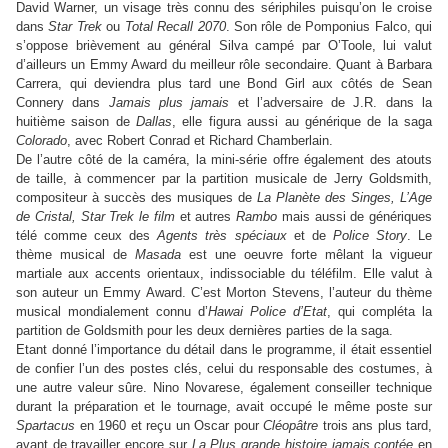
David Warner, un visage très connu des sériphiles puisqu’on le croise
dans
Star Trek
ou
Total Recall 2070
. Son rôle de Pomponius Falco, qui
s’oppose brièvement au général Silva campé par O’Toole, lui valut
d’ailleurs un Emmy Award du meilleur rôle secondaire. Quant à Barbara
Carrera, qui deviendra plus tard une Bond Girl aux côtés de Sean
Connery dans
Jamais plus jamais
et l’adversaire de J.R. dans la
huitième saison de
Dallas
, elle figura aussi au générique de la saga
Colorado
, avec Robert Conrad et Richard Chamberlain.
De l’autre côté de la caméra, la mini-série offre également des atouts
de taille, à commencer par la partition musicale de Jerry Goldsmith,
compositeur à succès des musiques de
La Planète des Singes, L’Age
de Cristal, Star Trek le film
et autres
Rambo
mais aussi de génériques
télé comme ceux des
Agents très spéciaux
et de
Police Story
. Le
thème musical de
Masada
est une oeuvre forte mêlant la vigueur
martiale aux accents orientaux, indissociable du téléfilm. Elle valut à
son auteur un Emmy Award. C’est Morton Stevens, l’auteur du thème
musical mondialement connu d’
Hawai Police d’Etat
, qui compléta la
partition de Goldsmith pour les deux dernières parties de la saga.
Etant donné l’importance du détail dans le programme, il était essentiel
de confier l’un des postes clés, celui du responsable des costumes, à
une autre valeur sûre. Nino Novarese, également conseiller technique
durant la préparation et le tournage, avait occupé le même poste sur
Spartacus
en 1960 et reçu un Oscar pour
Cléopâtre
trois ans plus tard,
avant de travailler encore sur
La Plus grande histoire jamais contée
en