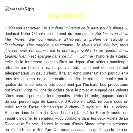
La production
«
Masada est devenu le symbole universel de la lutte pour la liberté
»,
déclarait Peter O’Toole au moment du tournage. «
Sur les rives de la
Mer Morte, une communauté d’Hébreux a préféré le suicide à
l’esclavage. Une tragédie insoutenable. Je rêvais d’un rôle fort, mais
j’avoue avoir été surpris par le côté impitoyable de ce général de la
Légion. Rien n’est épargné dans ce film.
» Comme l’histoire du Titanic,
celle de la forteresse juive souffrait au départ d’un sérieux handicap :
attestée par l’Histoire, sa fin pouvait être facilement connue de tout
téléspectateur un peu curieux. Il fallait donc porter un soin particulier à
tous les aspects de la reconstitution afin de retenir le public par la
qualité de l’ensemble et pas seulement par l’histoire. Les producteurs
ont investi vingt millions de dollars dans le projet et engagé des valeurs
sûres pour le porter sur leurs épaules : Peter O’Toole, toujours auréolé
de son personnage de
Laurence d’Arabie
en 1962, retrouve sous un
soleil torride l’acteur britannique Anthony Quayle qui fut le colonel
Brighton dans le film de David Lean, et face à lui Peter Strauss, qui
venait d’incarner le sénateur Rudy Jordache dans les deux volets de
Le
Riche et le Pauvre
, d’après le roman d’Irwin Shaw, prête sa présence
au zélote Eleazar Ben Yair. On remarque aussi au générique le nom de