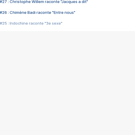
#27 : Christophe Willem raconte "Jacques a dit"
#26 : Chimène Badi raconte "Entre nous"
#25 : Indochine raconte "3e sexe"
#24 : Zaho raconte "C'est chelou"
#23 : Patrick Bruel raconte "Au café des délices"
#22 : Kyo raconte "Le chemin"
#21 : Nolwenn Leroy raconte "Cassé"
#20 : Patrick Hernandez raconte "Born to be alive"
#19 : Lorie raconte "Près de moi"
#18 : Michael Jones raconte "A nos actes manqués" (avec Jean-Jacque
#17 : Khaled raconte "Aïcha"
#16 : Corneille raconte "Parce qu'on vient de loin"
#15 : Indochine raconte "L'aventurier"