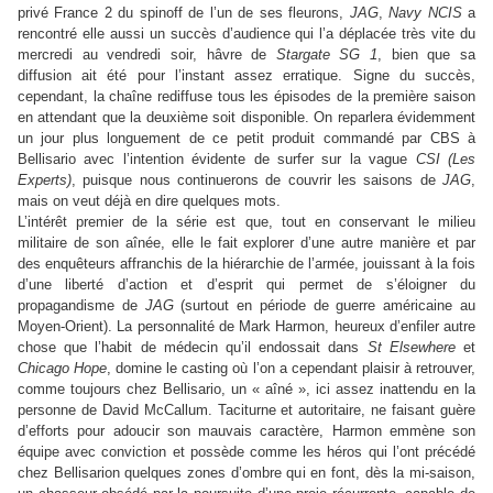
privé France 2 du spinoff de l’un de ses fleurons,
JAG
,
Navy NCIS
a
rencontré elle aussi un succès d’audience qui l’a déplacée très vite du
mercredi au vendredi soir, hâvre de
Stargate SG 1
, bien que sa
diffusion ait été pour l’instant assez erratique. Signe du succès,
cependant, la chaîne rediffuse tous les épisodes de la première saison
en attendant que la deuxième soit disponible. On reparlera évidemment
un jour plus longuement de ce petit produit commandé par CBS à
Bellisario avec l’intention évidente de surfer sur la vague
CSI (Les
Experts)
, puisque nous continuerons de couvrir les saisons de
JAG
,
mais on veut déjà en dire quelques mots.
L’intérêt premier de la série est que, tout en conservant le milieu
militaire de son aînée, elle le fait explorer d’une autre manière et par
des enquêteurs affranchis de la hiérarchie de l’armée, jouissant à la fois
d’une liberté d’action et d’esprit qui permet de s’éloigner du
propagandisme de
JAG
(surtout en période de guerre américaine au
Moyen-Orient). La personnalité de Mark Harmon, heureux d’enfiler autre
chose que l’habit de médecin qu’il endossait dans
St Elsewhere
et
Chicago Hope
, domine le casting où l’on a cependant plaisir à retrouver,
comme toujours chez Bellisario, un « aîné », ici assez inattendu en la
personne de David McCallum. Taciturne et autoritaire, ne faisant guère
d’efforts pour adoucir son mauvais caractère, Harmon emmène son
équipe avec conviction et possède comme les héros qui l’ont précédé
chez Bellisarion quelques zones d’ombre qui en font, dès la mi-saison,