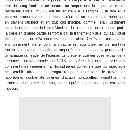
un chasseur obsédé par la poursuite d’une proie récurrente, capable de
tirer de sang froid sur un homme au mépris des lois qu’il est censé
respecter. McCallum, lui, est un légiste « à la Higgins », la tête et la
bouche farcies d’anecdotes issues d’un passé bigarré et si riche qu’il
en devient suspect et en tout cas insolite, comme l’était justement
celui du majordome de Robin Masters. Le jeu de ces deux figures porte
la série en grande partie, renforcé par le traitement visuel qui sait jouer
des gimmicks de
CSI
sans en copier le style. On évolue ici dans un
environnement alerte, dont la vivacité est soulignée par un montage
rapide et souvent saccadé, et emporté tout entier par la personnalité
dynamique du leader de l’équipe. Un prégénérique qui pose le cas de la
semaine, l’arrivée rapide du NCIS, la quête d’indices assortie des
commentaires vaguement philosophiques du légiste que nul spectacle
ne semble affecter, l’interrogatoire de suspects et le travail en
laboratoire, doublé de scènes d’action ponctuelles, constituent la
structure dominante du show, aussi agréable à suivre qu’il est sans
mystère.