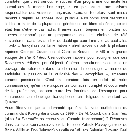
constater que c’est surtout le succès d’un programme qui incite les
journalistes à rendre hommage, « en passant », aux artistes
responsables des versions françaises. Ceux-ci, toutefois, sont mieux
reconnus depuis les années 1990 puisque leurs noms sont désormais
lisibles à la fin de la plupart des génériques de films et séries, ce qui
était loin d’être le cas jadis. Il arrive aussi, toujours en fonction du
succès rencontré par un programme, que les chaînes de télé
s’aventurent dans les studios de doublage pour faire voir au public les
« voix » françaises de leurs héros : ainsi a-t-on pu voir à plusieurs
reprises Georges Caudr
on et Caroline Beaune sur M6 à la grande
époque de
The X Files
. Ces quelques rappels pour souligner que ces
Rencontres
éditées par Objectif Cinéma constituent sans mal un
ouvrage de référence dans le domaine du doublage, à même de
satisfaire la passion et la curiosité des « voxophiles », amateurs
comme passionnés. C’est la première fois en effet (à notre
connaissance) qu’un livre propose un tour aussi complet et documenté
de la profession, passant outre les frontières de l’hexagone pour
s’intéresser au doublage francophone, en Belgique et surtout au
Québec.
Vous êtes-vous jamais demandé qui était la voix québécoise du
commandant Koenig dans
Cosmos 1999
? De M. Spock dans
Star Trek
(alias
La Patrouille du cosmos
au Canada francophone) ? Réponses
dans ce livre. Connaissiez-vous la tête de Patrick Poivey (la voix de
Bruce Willis et Don Johnson) ou celle de William Sabatier (Howard Keel