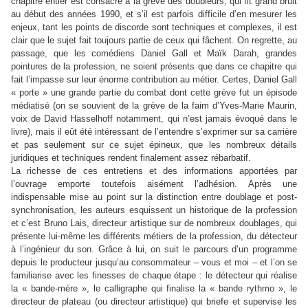
chapitre entier est consacré à la grève des doubleurs, qui fit grand bruit
au début des années 1990, et s’il est parfois difficile d’en mesurer les
enjeux, tant les points de discorde sont techniques et complexes, il est
clair que le sujet fait toujours partie de ceux qui fâchent. On regrette, au
passage, que les comédiens Daniel Gall et Maïk Darah, grandes
pointures de la profession, ne soient présents que dans ce chapitre qui
fait l’impasse sur leur énorme contribution au métier. Certes, Daniel Gall
« porte » une grande partie du combat dont cette grève fut un épisode
médiatisé (on se souvient de la grève de la faim d’Yves-Marie Maurin,
voix de David Hasselhoff notamment, qui n’est jamais évoqué dans le
livre), mais il eût été intéressant de l’entendre s’exprimer sur sa carrière
et pas seulement sur ce sujet épineux, que les nombreux détails
juridiques et techniques rendent finalement assez rébarbatif.
La richesse de ces entretiens et des informations apportées par
l’ouvrage emporte toutefois aisément l’adhésion. Après une
indispensable mise au point sur la distinction entre doublage et post-
synchronisation, les auteurs esquissent un historique de la profession
et c’est Bruno Lais, directeur artistique sur de nombreux doublages, qui
présente lui-même les différents métiers de la profession, du détecteur
à l’ingénieur du son. Grâce à lui, on suit le parcours d’un programme
depuis le producteur jusqu’au consommateur – vous et moi – et l’on se
familiarise avec les finesses de chaque étape : le détecteur qui réalise
la « bande-mère », le calligraphe qui finalise la « bande rythmo », le
directeur de plateau (ou directeur artistique) qui briefe et supervise les