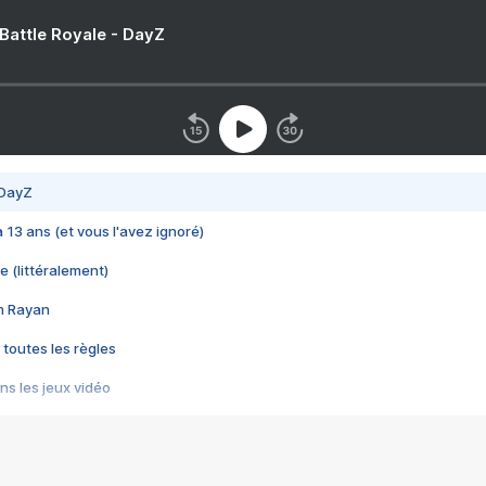
 Battle Royale - DayZ
 DayZ
 a 13 ans (et vous l'avez ignoré)
e (littéralement)
im Rayan
 toutes les règles
s les jeux vidéo
us choquant de Rockstar ? - Le scandale BULLY
e plus moche de Steam