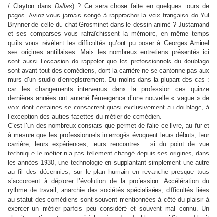
/ Clayton dans
Dallas
) ? Ce sera chose faite en quelques tours de
pages. Aviez-vous jamais songé à rapprocher la voix française de Yul
Brynner de celle du chat Grosminet dans le dessin animé ? Justamand
et ses comparses vous rafraîchissent la mémoire, en même temps
qu’ils vous révèlent les difficultés qu’ont pu poser à Georges Aminel
ses origines antillaises. Mais les nombreux entretiens présentés ici
sont aussi l’occasion de rappeler que les professionnels du doublage
sont avant tout des comédiens, dont la carrière ne se cantonne pas aux
murs d’un studio d’enregistrement. Du moins dans la plupart des cas :
car les changements intervenus dans la profession ces quinze
dernières années ont amené l’émergence d’une nouvelle « vague » de
voix dont certaines se consacrent quasi exclusivement au doublage, à
l’exception des autres facettes du métier de comédien.
C’est l’un des nombreux constats que permet de faire ce livre, au fur et
à mesure que les professionnels interrogés évoquent leurs débuts, leur
carrière, leurs expériences, leurs rencontres : si du point de vue
technique le métier n’a pas tellement changé depuis ses origines, dans
les années 1930, une technologie en supplantant simplement une autre
au fil des décennies, sur le plan humain en revanche presque tous
s’accordent à déplorer l’évolution de la profession. Accélération du
rythme de travail, anarchie des sociétés spécialisées, difficultés liées
au statut des comédiens sont souvent mentionnées à côté du plaisir à
exercer un métier parfois peu considéré et souvent mal connu. Un