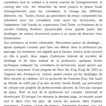
comédiens tout en veillant à la bonne marche de l’enregistrement, le
casting des voix, les retouches du texte jusqu’à la phase finale
d’enregistrement avec les comédiens, le mixage des différents
éléments, etc. Toutes choses qui permettent de mieux comprendre les
entretiens avec les comédiens mais aussi les techniciens, de
l’adaptateur Joël Savdié au superviseur Fred Taïeb, co-fondateur de la
société Dubbing Brothers (responsable d’une grande partie des
doublages de séries) récemment promu à un poste de direction chez
Dreamworks.
Aux entretiens et textes informatifs,
Rencontres autour du doublage…
ajoute quelques conseils pour faire ses débuts dans la profession (au
passage, les entretiens ont rappelé que le facteur chance avait souvent
un rôle à jouer), deux pages d’adresses Internet de sociétés de
doublage et de sites traitant de la profession, quelques fiches
techniques indiquant les comédiens et techniciens ayant œuvré aux
versions françaises d’une poignée de films (du
King Kong
de 1933 au
Seigneur des Anneaux
) et, surtout, quatre visites sur les doublages de
films récents et célèbres, d’
A la recherche de Forrester
(Gus Van Sant)
au
Monde ne suffit pas
(l’un des récents James Bond), qui permettent
de côtoyer une poignée de professionnels absents du livre par manque
de place. Bref, le tour de la profession est complet, informatif et
divertissant. Et lorsque l’on retourne la dernière page, on ressent avant
tout le désir d’en lire plus, de suivre les auteurs dans d’autres
rencontres, d’autres visites de plateau, d’entendre d’autres voix qui