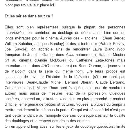
n’ont pas trouvé leur place ici.
Et les séries dans tout ça ?
Elles sont bien représentées puisque la plupart des personnes
interviewées ont contribué au doublage de séries aussi bien que de
longs métrages pour le cinéma. Auprès des « anciens » (Jean Berger,
William Sabatier, Jacques Barclay) et des « tontons » (Patrick Poivey,
Joël Savdié), on apprécie ainsi de rencontrer Laura Blanc (voix
française de Jennifer Garner, dans
Alias
notamment), Rafaële Moutier
(vf au cinéma d’Andie McDowell ou Catherine Zeta-Jones mais
entendue aussi dans
JAG
entre autres) ou Brice Ournac, la jeune voix
de Malcolm dans la série du même nom. Lire leurs propos est
l’occasion de revisiter l’histoire de la télévision (s’ils ne sont pas
interviewés, Jean-Claude Michel, Bernard Dhéran, Claude Bertrand,
Catherine Lafond, Michel Roux sont évoqués, ainsi que de nombreux
autres) mais aussi de mesurer l’état de la profession. Quelques
sociétés, apprend-on, « trustent » de plus en plus le marché et rendent
difficile l’émergence de petites structures, vouées la plupart du temps à
mettre rapidement la clé sous la porte. Ce qui est dénoncé ici n’est pas
tant cette tendance au monopole que ses conséquences sur la qualité
des doublages et le respect des droits des artistes.
On en apprend long aussi sur les enjeux du doublage québécois, limité