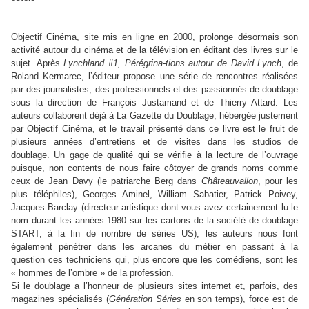
Objectif Cinéma, site mis en ligne en 2000, prolonge désormais son
activité autour du cinéma et de la télévision en éditant des livres sur le
sujet. Après
Lynchland #1, Pérégrina-tions autour de David Lynch
, de
Roland Kermarec, l’éditeur propose une série de rencontres réalisées
par des journalistes, des professionnels et des passionnés de doublage
sous la direction de François Justamand et de Thierry Attard. Les
auteurs collaborent déjà à La Gazette du Doublage, hébergée justement
par Objectif Cinéma, et le travail présenté dans ce livre est le fruit de
plusieurs années d’entretiens et de visites dans les studios de
doublage. Un gage de qualité qui se vérifie à la lecture de l’ouvrage
puisque, non contents de nous faire côtoyer de grands noms comme
ceux de Jean Davy (le patriarche Berg dans
Châteauvallon
, pour les
plus téléphiles), Georges Aminel, William Sabatier, Patrick Poivey,
Jacques Barclay (directeur artistique dont vous avez certainement lu le
nom durant les années 1980 sur les cartons de la société de doublage
START, à la fin de nombre de séries US), les auteurs nous font
également pénétrer dans les arcanes du métier en passant à la
question ces techniciens qui, plus encore que les comédiens, sont les
« hommes de l’ombre » de la profession.
Si le doublage a l’honneur de plusieurs sites internet et, parfois, des
magazines spécialisés (
Génération Séries
en son temps), force est de