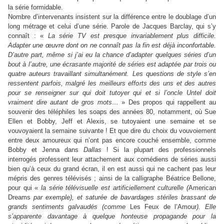
la série formidable.
Nombre d’intervenants insistent sur la différence entre le doublage d’un
long métrage et celui d’une série. Parole de Jacques Barclay, qui s’y
connaît : «
La série TV est presque invariablement plus difficile.
Adapter une œuvre dont on ne connaît pas la fin est déjà inconfortable.
D’autre part, même si j’ai eu la chance d’adapter quelques séries d’un
bout à l’autre, une écrasante majorité de séries est adaptée par trois ou
quatre auteurs travaillant simultanément. Les questions de style s’en
ressentent parfois, malgré les meilleurs efforts des uns et des autres
pour se renseigner sur qui doit tutoyer qui et si l’oncle Untel doit
vraiment dire autant de gros mots…
» Des propos qui rappellent au
souvenir des téléphiles les soaps des années 80, notamment, où Sue
Ellen et Bobby, Jeff et Alexis, se tutoyaient une semaine et se
vouvoyaient la semaine suivante ! Et que dire du choix du vouvoiement
entre deux amoureux qui n’ont pas encore couché ensemble, comme
Bobby et Jenna dans
Dallas
! Si la plupart des professionnels
interrogés professent leur attachement aux comédiens de séries aussi
bien qu’à ceux du grand écran, il en est aussi qui ne cachent pas leur
mépris des genres télévisés ; ainsi de la calligraphe Béatrice Bellone,
pour qui «
la série télévisuelle est artificiellement culturelle (
American
Dreams
par exemple), et saturée de bavardages stériles brassant de
grands sentiments galvaudés (comme
Les Feux de l’Amour
). Elle
s’apparente davantage à quelque honteuse propagande pour la