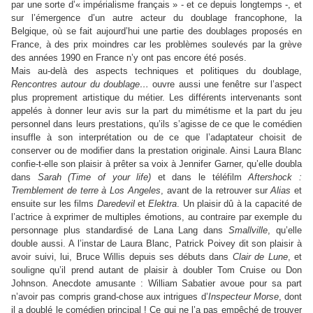
par une sorte d’« impérialisme français » - et ce depuis longtemps -, et
sur l’émergence d’un autre acteur du doublage francophone, la
Belgique, où se fait aujourd’hui une partie des doublages proposés en
France, à des prix moindres car les problèmes soulevés par la grève
des années 1990 en France n’y ont pas encore été posés.
Mais au-delà des aspects techniques et politiques du doublage,
Rencontres autour du doublage…
ouvre aussi une fenêtre sur l’aspect
plus proprement artistique du métier. Les différents intervenants sont
appelés à donner leur avis sur la part du mimétisme et la part du jeu
personnel dans leurs prestations, qu’ils s’agisse de ce que le comédien
insuffle à son interprétation ou de ce que l’adaptateur choisit de
conserver ou de modifier dans la prestation originale. Ainsi Laura Blanc
confie-t-elle son plaisir à prêter sa voix à Jennifer Garner, qu’elle doubla
dans
Sarah (Time of your life)
et dans le téléfilm
Aftershock :
Tremblement de terre à Los Angeles
, avant de la retrouver sur
Alias
et
ensuite sur les films
Daredevil
et
Elektra
. Un plaisir dû à la capacité de
l’actrice à exprimer de multiples émotions, au contraire par exemple du
personnage plus standardisé de Lana Lang dans
Smallville
, qu’elle
double aussi. A l’instar de Laura Blanc, Patrick Poivey dit son plaisir à
avoir suivi, lui, Bruce Willis depuis ses débuts dans
Clair de Lune
, et
souligne qu’il prend autant de plaisir à doubler Tom Cruise ou Don
Johnson. Anecdote amusante : William Sabatier avoue pour sa part
n’avoir pas compris grand-chose aux intrigues d’
Inspecteur Morse
, dont
il a doublé le comédien principal ! Ce qui ne l’a pas empêché de trouver