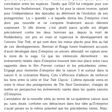
conciliation entre les espèces. Tandis que
DS9
fut critiquée pour son
format trop feuilletonnant,
Voyager
le fut pour la raison inverse, optant
pour l’indépendance des épisodes au détriment de l’évolution de ses
protagonistes. La « querelle » à laquelle donna lieu
Enterprise
n’est
donc pas nouvelle et ne comporte finalement aucun élément
surprenant. Si elle étonne, c’est plutôt parce qu’elle est dirigée
précisément contre les deux hommes qui, depuis la mort de
Roddenberry, ont pris en main et supervisé le développement de
l’univers
Star Trek
, et qui sont donc les mieux placés pour être au fait
de ces développements. Berman et Braga furent finalement accusés
d’avoir développé dans
Enterprise
un univers alternatif, en rupture avec
le reste de la saga. Ce que les intéressés démentirent : les
événements relatés dans
Enterprise
trouvent bien leur place entre ceux
rapportés dans le film
Premier contact
et les précédentes séries.
Engagé pour réorienter
Enterprise
dès la saison 3 et surtout dans la
saison 4, le scénariste Manny Coto s’efforcera d’ailleurs de renforcer
les liens entre la série et
Star Trek Classic
. L’ultime épisode verra en
outre le retour des protagonistes de
The Next Generation
, chargés de
mettre en perspective les événements narrés dans les quatre saisons
d’
Enterprise
.
L’annulation de la nouvelle série au terme de sa quatrième saison aura
pu, sans doute, conforter ses détracteurs dans leur idée qu’
Enterprise
n’avait jamais eu le même potentiel que les précédentes séries. Mais,