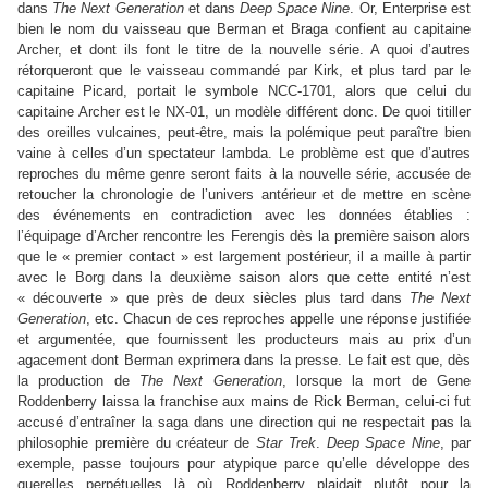
dans
The Next Generation
et dans
Deep Space Nine
. Or, Enterprise est
bien le nom du vaisseau que Berman et Braga confient au capitaine
Archer, et dont ils font le titre de la nouvelle série. A quoi d’autres
rétorqueront que le vaisseau commandé par Kirk, et plus tard par le
capitaine Picard, portait le symbole NCC-1701, alors que celui du
capitaine Archer est le NX-01, un modèle différent donc. De quoi titiller
des oreilles vulcaines, peut-être, mais la polémique peut paraître bien
vaine à celles d’un spectateur lambda. Le problème est que d’autres
reproches du même genre seront faits à la nouvelle série, accusée de
retoucher la chronologie de l’univers antérieur et de mettre en scène
des événements en contradiction avec les données établies :
l’équipage d’Archer rencontre les Ferengis dès la première saison alors
que le « premier contact » est largement postérieur, il a maille à partir
avec le Borg dans la deuxième saison alors que cette entité n’est
« découverte » que près de deux siècles plus tard dans
The Next
Generation
, etc. Chacun de ces reproches appelle une réponse justifiée
et argumentée, que fournissent les producteurs mais au prix d’un
agacement dont Berman exprimera dans la presse. Le fait est que, dès
la production de
The Next Generation
, lorsque la mort de Gene
Roddenberry laissa la franchise aux mains de Rick Berman, celui-ci fut
accusé d’entraîner la saga dans une direction qui ne respectait pas la
philosophie première du créateur de
Star Trek
.
Deep Space Nine
, par
exemple, passe toujours pour atypique parce qu’elle développe des
querelles perpétuelles là où Roddenberry plaidait plutôt pour la