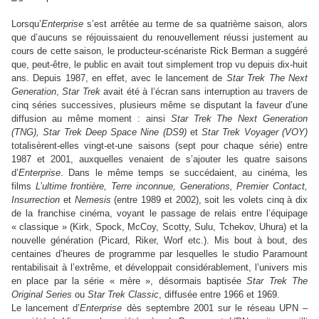
Lorsqu’
Enterprise
s’est arrêtée au terme de sa quatrième saison, alors
que d’aucuns se réjouissaient du renouvellement réussi justement au
cours de cette saison, le producteur-scénariste Rick Berman a suggéré
que, peut-être, le public en avait tout simplement trop vu depuis dix-huit
ans. Depuis 1987, en effet, avec le lancement de
Star Trek The Next
Generation
,
Star Trek
avait été à l’écran sans interruption au travers de
cinq séries successives, plusieurs même se disputant la faveur d’une
diffusion au même moment : ainsi
Star Trek The Next Generation
(TNG), Star Trek Deep Space Nine (DS9)
et
Star Trek Voyager (VOY)
totalisèrent-elles vingt-et-une saisons (sept pour chaque série) entre
1987 et 2001, auxquelles venaient de s’ajouter les quatre saisons
d’
Enterprise
. Dans le même temps se succédaient, au cinéma, les
films
L’ultime frontière, Terre inconnue, Generations, Premier Contact,
Insurrection
et
Nemesis
(entre 1989 et 2002), soit les volets cinq à dix
de la franchise cinéma, voyant le passage de relais entre l’équipage
« classique » (Kirk, Spock, McCoy, Scotty, Sulu, Tchekov, Uhura) et la
nouvelle génération (Picard, Riker, Worf etc.). Mis bout à bout, des
centaines d’heures de programme par lesquelles le studio Paramount
rentabilisait à l’extrême, et développait considérablement, l’univers mis
en place par la série « mère », désormais baptisée
Star Trek The
Original Series
ou
Star Trek Classic
, diffusée entre 1966 et 1969.
Le lancement d’
Enterprise
dès septembre 2001 sur le réseau UPN –