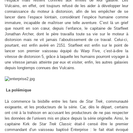
l’espace mais restent confinés aux limites de leur galaxie. Les
Vulcains, en effet, ont toujours refusé de les aider à développer leur
connaissance du moteur à distorsion, afin de les empêcher de se
lancer dans l’espace lointain, considérant l’espèce humaine comme
immature, incapable de maîtriser une telle aventure. C’est là un grief
que nourrit en son cœur, depuis l’enfance, le capitaine de Starfleet
Jonathan Archer, dont le père travailla toute sa vie sur le moteur à
distorsion mais ne vit jamais l’aboutissement de ce travail. Celui-ci,
pourtant, est enfin avéré en 2151. Starfleet est enfin sur le point de
lancer son premier vaisseau équipé du Warp Five, c’est-à-dire la
vitesse de distorsion 5, grâce à laquelle les humains pourront voyager à
une vitesse jamais atteinte par eux et visiter, enfin, les autres galaxies
depuis longtemps connues des Vulcains.
La polémique
Là commence la bisbille entre les fans de
Star Trek
, communauté
exigeante, et les producteurs de la série. Car, dès le départ, certains
ont crié à la trahison en accusant les producteurs de ne pas respecter
les données de l’univers mis en place depuis la série originelle. Ainsi, le
capitaine Kirk de
Star Trek Classic
était-il censé être le premier
commandant d’un vaisseau baptisé Enterprise : le fait était évoqué