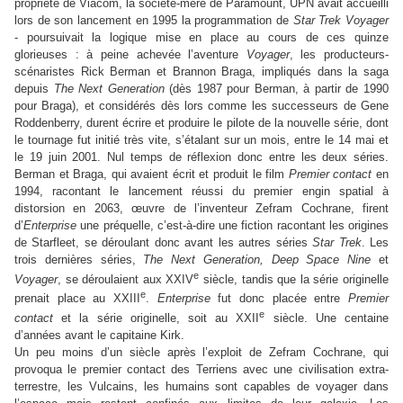
propriété de Viacom, la société-mère de Paramount, UPN avait accueilli
lors de son lancement en 1995 la programmation de
Star Trek Voyager
- poursuivait la logique mise en place au cours de ces quinze
glorieuses : à peine achevée l’aventure
Voyager
, les producteurs-
scénaristes Rick Berman et Brannon Braga, impliqués dans la saga
depuis
The Next Generation
(dès 1987 pour Berman, à partir de 1990
pour Braga), et considérés dès lors comme les successeurs de Gene
Roddenberry, durent écrire et produire le pilote de la nouvelle série, dont
le tournage fut initié très vite, s’étalant sur un mois, entre le 14 mai et
le 19 juin 2001. Nul temps de réflexion donc entre les deux séries.
Berman et Braga, qui avaient écrit et produit le film
Premier contact
en
1994, racontant le lancement réussi du premier engin spatial à
distorsion en 2063, œuvre de l’inventeur Zefram Cochrane, firent
d’
Enterprise
une préquelle, c’est-à-dire une fiction racontant les origines
de Starfleet, se déroulant donc avant les autres séries
Star Trek
. Les
trois dernières séries,
The Next Generation, Deep Space Nine
et
e
Voyager
, se déroulaient aux XXIV
siècle, tandis que la série originelle
e
prenait place au XXIII
.
Enterprise
fut donc placée entre
Premier
e
contact
et la série originelle, soit au XXII
siècle. Une centaine
d’années avant le capitaine Kirk.
Un peu moins d’un siècle après l’exploit de Zefram Cochrane, qui
provoqua le premier contact des Terriens avec une civilisation extra-
terrestre, les Vulcains, les humains sont capables de voyager dans