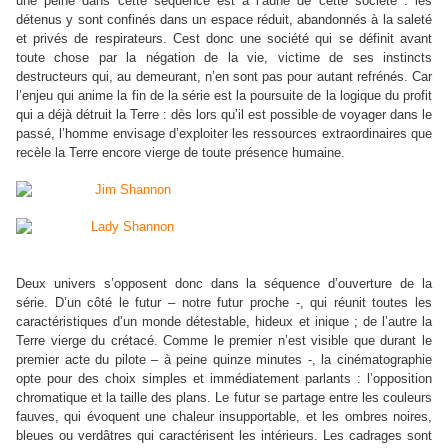
une peine dans cette séquence est à l’aune de cette société : les
détenus y sont confinés dans un espace réduit, abandonnés à la saleté
et privés de respirateurs. Cest donc une société qui se définit avant
toute chose par la négation de la vie, victime de ses instincts
destructeurs qui, au demeurant, n’en sont pas pour autant refrénés. Car
l’enjeu qui anime la fin de la série est la poursuite de la logique du profit
qui a déjà détruit la Terre : dès lors qu’il est possible de voyager dans le
passé, l’homme envisage d’exploiter les ressources extraordinaires que
recèle la Terre encore vierge de toute présence humaine.
Deux univers s’opposent donc dans la séquence d’ouverture de la
série. D’un côté le futur – notre futur proche -, qui réunit toutes les
caractéristiques d’un monde détestable, hideux et inique ; de l’autre la
Terre vierge du crétacé. Comme le premier n’est visible que durant le
premier acte du pilote – à peine quinze minutes -, la cinématographie
opte pour des choix simples et immédiatement parlants : l’opposition
chromatique et la taille des plans. Le futur se partage entre les couleurs
fauves, qui évoquent une chaleur insupportable, et les ombres noires,
bleues ou verdâtres qui caractérisent les intérieurs. Les cadrages sont