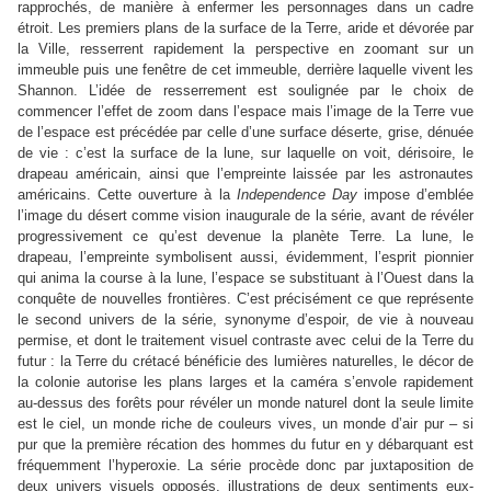
rapprochés, de manière à enfermer les personnages dans un cadre
étroit. Les premiers plans de la surface de la Terre, aride et dévorée par
la Ville, resserrent rapidement la perspective en zoomant sur un
immeuble puis une fenêtre de cet immeuble, derrière laquelle vivent les
Shannon. L’idée de resserrement est soulignée par le choix de
commencer l’effet de zoom dans l’espace mais l’image de la Terre vue
de l’espace est précédée par celle d’une surface déserte, grise, dénuée
de vie : c’est la surface de la lune, sur laquelle on voit, dérisoire, le
drapeau américain, ainsi que l’empreinte laissée par les astronautes
américains. Cette ouverture à la
Independence Day
impose d’emblée
l’image du désert comme vision inaugurale de la série, avant de révéler
progressivement ce qu’est devenue la planète Terre. La lune, le
drapeau, l’empreinte symbolisent aussi, évidemment, l’esprit pionnier
qui anima la course à la lune, l’espace se substituant à l’Ouest dans la
conquête de nouvelles frontières. C’est précisément ce que représente
le second univers de la série, synonyme d’espoir, de vie à nouveau
permise, et dont le traitement visuel contraste avec celui de la Terre du
futur : la Terre du crétacé bénéficie des lumières naturelles, le décor de
la colonie autorise les plans larges et la caméra s’envole rapidement
au-dessus des forêts pour révéler un monde naturel dont la seule limite
est le ciel, un monde riche de couleurs vives, un monde d’air pur – si
pur que la première récation des hommes du futur en y débarquant est
fréquemment l’hyperoxie. La série procède donc par juxtaposition de
deux univers visuels opposés, illustrations de deux sentiments eux-