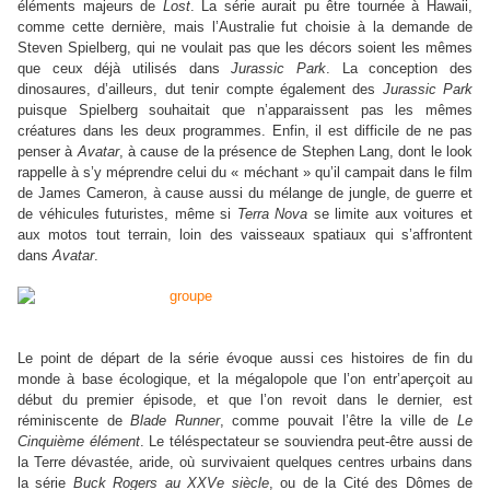
éléments majeurs de
Lost
. La série aurait pu être tournée à Hawaii,
comme cette dernière, mais l’Australie fut choisie à la demande de
Steven Spielberg, qui ne voulait pas que les décors soient les mêmes
que ceux déjà utilisés dans
Jurassic Park
. La conception des
dinosaures, d’ailleurs, dut tenir compte également des
Jurassic Park
puisque Spielberg souhaitait que n’apparaissent pas les mêmes
créatures dans les deux programmes. Enfin, il est difficile de ne pas
penser à
Avatar
, à cause de la présence de Stephen Lang, dont le look
rappelle à s’y méprendre celui du « méchant » qu’il campait dans le film
de James Cameron, à cause aussi du mélange de jungle, de guerre et
de véhicules futuristes, même si
Terra Nova
se limite aux voitures et
aux motos tout terrain, loin des vaisseaux spatiaux qui s’affrontent
dans
Avatar
.
Le point de départ de la série évoque aussi ces histoires de fin du
monde à base écologique, et la mégalopole que l’on entr’aperçoit au
début du premier épisode, et que l’on revoit dans le dernier, est
réminiscente de
Blade Runner
, comme pouvait l’être la ville de
Le
Cinquième élément
. Le téléspectateur se souviendra peut-être aussi de
la Terre dévastée, aride, où survivaient quelques centres urbains dans
la série
Buck Rogers au XXVe siècle
, ou de la Cité des Dômes de