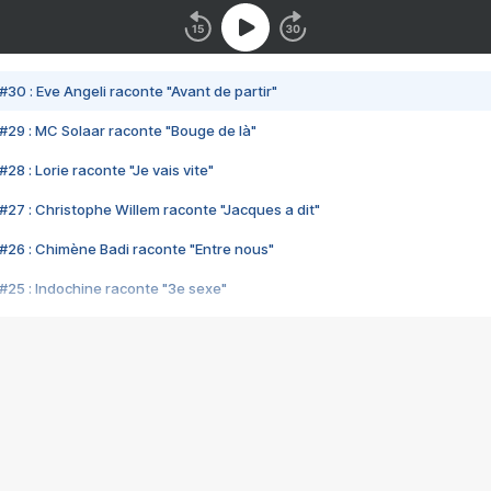
#30 : Eve Angeli raconte "Avant de partir"
#29 : MC Solaar raconte "Bouge de là"
28 : Lorie raconte "Je vais vite"
#27 : Christophe Willem raconte "Jacques a dit"
#26 : Chimène Badi raconte "Entre nous"
#25 : Indochine raconte "3e sexe"
#24 : Zaho raconte "C'est chelou"
#23 : Patrick Bruel raconte "Au café des délices"
#22 : Kyo raconte "Le chemin"
#21 : Nolwenn Leroy raconte "Cassé"
#20 : Patrick Hernandez raconte "Born to be alive"