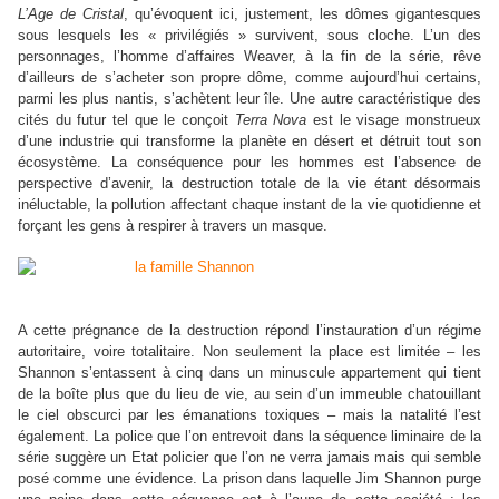
L’Age de Cristal
, qu’évoquent ici, justement, les dômes gigantesques
sous lesquels les « privilégiés » survivent, sous cloche. L’un des
personnages, l’homme d’affaires Weaver, à la fin de la série, rêve
d’ailleurs de s’acheter son propre dôme, comme aujourd’hui certains,
parmi les plus nantis, s’achètent leur île. Une autre caractéristique des
cités du futur tel que le conçoit
Terra Nova
est le visage monstrueux
d’une industrie qui transforme la planète en désert et détruit tout son
écosystème. La conséquence pour les hommes est l’absence de
perspective d’avenir, la destruction totale de la vie étant désormais
inéluctable, la pollution affectant chaque instant de la vie quotidienne et
forçant les gens à respirer à travers un masque.
A cette prégnance de la destruction répond l’instauration d’un régime
autoritaire, voire totalitaire. Non seulement la place est limitée – les
Shannon s’entassent à cinq dans un minuscule appartement qui tient
de la boîte plus que du lieu de vie, au sein d’un immeuble chatouillant
le ciel obscurci par les émanations toxiques – mais la natalité l’est
également. La police que l’on entrevoit dans la séquence liminaire de la
série suggère un Etat policier que l’on ne verra jamais mais qui semble
posé comme une évidence. La prison dans laquelle Jim Shannon purge