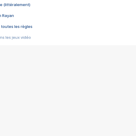
e (littéralement)
im Rayan
 toutes les règles
s les jeux vidéo
us choquant de Rockstar ? - Le scandale BULLY
e plus moche de Steam
du RÊVE tourne au CAUCHEMAR
pendant 8 heures
it… à tort
umiliés par un jeu vidéo
ire - Final Fantasy 8
ti un empire - Age of Empires
story DOFUS