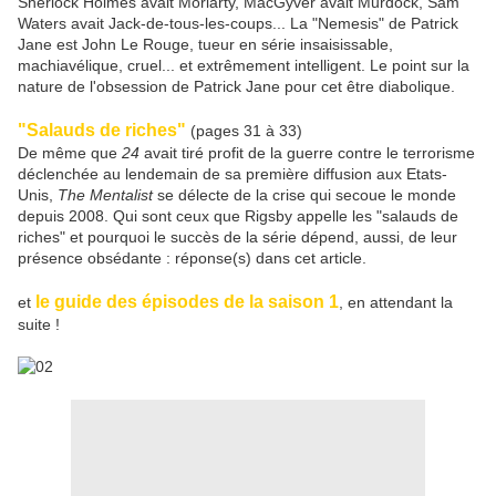
Sherlock Holmes avait Moriarty, MacGyver avait Murdock, Sam
Waters avait Jack-de-tous-les-coups... La "Nemesis" de Patrick
Jane est John Le Rouge, tueur en série insaisissable,
machiavélique, cruel... et extrêmement intelligent. Le point sur la
nature de l'obsession de Patrick Jane pour cet être diabolique.
"Salauds de riches"
(pages 31 à 33)
De même que
24
avait tiré profit de la guerre contre le terrorisme
déclenchée au lendemain de sa première diffusion aux Etats-
Unis,
The Mentalist
se délecte de la crise qui secoue le monde
depuis 2008. Qui sont ceux que Rigsby appelle les "salauds de
riches" et pourquoi le succès de la série dépend, aussi, de leur
présence obsédante : réponse(s) dans cet article.
le guide des épisodes de la saison 1
et
, en attendant la
suite !