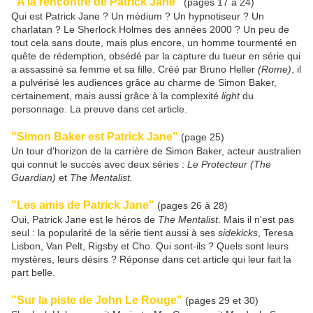
"A la rencontre de Patrick Jane"
(pages 17 à 24)
Qui est Patrick Jane ? Un médium ? Un hypnotiseur ? Un
charlatan ? Le Sherlock Holmes des années 2000 ? Un peu de
tout cela sans doute, mais plus encore, un homme tourmenté en
quête de rédemption, obsédé par la capture du tueur en série qui
a assassiné sa femme et sa fille. Créé par Bruno Heller
(Rome)
, il
a pulvérisé les audiences grâce au charme de Simon Baker,
certainement, mais aussi grâce à la complexité
light
du
personnage. La preuve dans cet article.
"Simon Baker est Patrick Jane"
(page 25)
Un tour d'horizon de la carrière de Simon Baker, acteur australien
qui connut le succès avec deux séries :
Le Protecteur (The
Guardian)
et
The Mentalist.
"Les amis de Patrick Jane"
(pages 26 à 28)
Oui, Patrick Jane est le héros de
The Mentalist
. Mais il n'est pas
seul : la popularité de la série tient aussi à ses
sidekicks
, Teresa
Lisbon, Van Pelt, Rigsby et Cho. Qui sont-ils ? Quels sont leurs
mystères, leurs désirs ? Réponse dans cet article qui leur fait la
part belle.
"Sur la piste de John Le Rouge"
(pages 29 et 30)