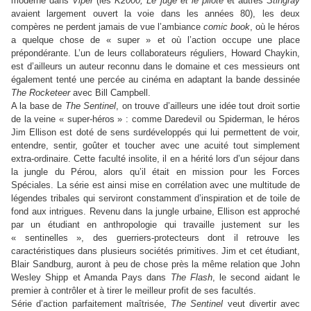
moderne dans
Viper
(les
K2000, Le juge et le pilote
et autres
Stingray
avaient largement ouvert la voie dans les années 80), les deux
compères ne perdent jamais de vue l’ambiance
comic book
, où le héros
a quelque chose de « super » et où l’action occupe une place
prépondérante. L’un de leurs collaborateurs réguliers, Howard Chaykin,
est d’ailleurs un auteur reconnu dans le domaine et ces messieurs ont
également tenté une percée au cinéma en adaptant la bande dessinée
The Rocketeer
avec Bill Campbell.
A la base de
The Sentinel
, on trouve d’ailleurs une idée tout droit sortie
de la veine « super-héros » : comme Daredevil ou Spiderman, le héros
Jim Ellison est doté de sens surdéveloppés qui lui permettent de voir,
entendre, sentir, goûter et toucher avec une acuité tout simplement
extra-ordinaire. Cette faculté insolite, il en a hérité lors d’un séjour dans
la jungle du Pérou, alors qu’il était en mission pour les Forces
Spéciales. La série est ainsi mise en corrélation avec une multitude de
légendes tribales qui serviront constamment d’inspiration et de toile de
fond aux intrigues. Revenu dans la jungle urbaine, Ellison est approché
par un étudiant en anthropologie qui travaille justement sur les
« sentinelles », des guerriers-protecteurs dont il retrouve les
caractéristiques dans plusieurs sociétés primitives. Jim et cet étudiant,
Blair Sandburg, auront à peu de chose près la même relation que John
Wesley Shipp et Amanda Pays dans
The Flash
, le second aidant le
premier à contrôler et à tirer le meilleur profit de ses facultés.
Série d’action parfaitement maîtrisée,
The Sentinel
veut divertir avec