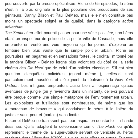
peu couverte par la presse spécialisée. Riche de 65 épisodes, la série
n’est ni la plus originale ni la plus populaire des productions de ses
géniteurs, Danny Bilson et Paul DeMeo, mais elle n’en constitue pas
moins un spectacle soigné et de qualité, dans la catégorie
action
adventure
.
The Sentinel
en effet pourrait passer pour une série policière, son héros
étant un inspecteur de police de la petite ville de Cascade, mais elle
emprunte en vérité une voie moyenne qui lui permet d’explorer un
territoire bien plus vaste que le simple policier urbain. Riche en
poursuites, en bagarres et en sensations fortes, le cocktail mitonné par
le tandem Bilson - DeMeo lorgne plus volontiers du côté de la série
cinéma des
Die Hard
que de celui d’un policier classique. S’il est bien
question d’enquêtes policières (quand même...), celles-ci sont
particulièrement musclées et s’éloignent du réalisme à la
New York
District
. Les intrigues empruntent aussi bien à l’espionnage qu’aux
aventures de jungle (on y reviendra dans un instant), celle-ci pouvant
être perçue comme une simple métaphore de l’environnement urbain.
Les explosions et fusillades sont nombreuses, de même que les
« morceaux de bravoure » qui conduisent le héros à la lisière du
justicier sans peur et (parfois) sans limite.
Bilson et DeMeo ne trahissent pas leur inspiration constante : la bande
dessinée. Qu’ils adaptent le célébrissime comic
The Flash
ou qu’ils
reprennent le thème de la super-voiture servant de véhicule au héros