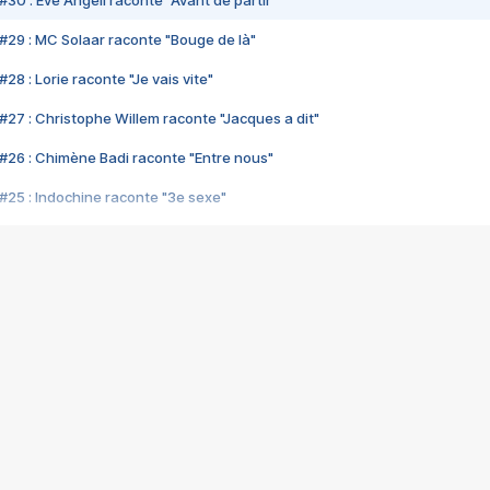
#30 : Eve Angeli raconte "Avant de partir"
#29 : MC Solaar raconte "Bouge de là"
28 : Lorie raconte "Je vais vite"
#27 : Christophe Willem raconte "Jacques a dit"
#26 : Chimène Badi raconte "Entre nous"
#25 : Indochine raconte "3e sexe"
#24 : Zaho raconte "C'est chelou"
#23 : Patrick Bruel raconte "Au café des délices"
#22 : Kyo raconte "Le chemin"
#21 : Nolwenn Leroy raconte "Cassé"
#20 : Patrick Hernandez raconte "Born to be alive"
#19 : Lorie raconte "Près de moi"
#18 : Michael Jones raconte "A nos actes manqués" (avec Jean-Jacque