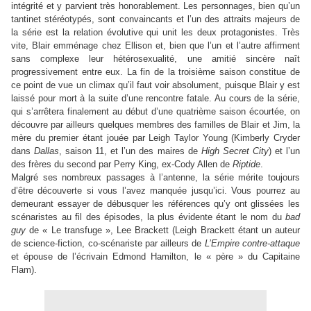
intégrité et y parvient très honorablement. Les personnages, bien qu’un
tantinet stéréotypés, sont convaincants et l’un des attraits majeurs de
la série est la relation évolutive qui unit les deux protagonistes. Très
vite, Blair emménage chez Ellison et, bien que l’un et l’autre affirment
sans complexe leur hétérosexualité, une amitié sincère naît
progressivement entre eux. La fin de la troisième saison constitue de
ce point de vue un climax qu’il faut voir absolument, puisque Blair y est
laissé pour mort à la suite d’une rencontre fatale. Au cours de la série,
qui s’arrêtera finalement au début d’une quatrième saison écourtée, on
découvre par ailleurs quelques membres des familles de Blair et Jim, la
mère du premier étant jouée par Leigh Taylor Young (Kimberly Cryder
dans
Dallas
, saison 11, et l’un des maires de
High Secret City
) et l’un
des frères du second par Perry King, ex-Cody Allen de
Riptide
.
Malgré ses nombreux passages à l’antenne, la série mérite toujours
d’être découverte si vous l’avez manquée jusqu’ici. Vous pourrez au
demeurant essayer de débusquer les références qu’y ont glissées les
scénaristes au fil des épisodes, la plus évidente étant le nom du
bad
guy
de « Le transfuge », Lee Brackett (Leigh Brackett étant un auteur
de science-fiction, co-scénariste par ailleurs de
L’Empire contre-attaque
et épouse de l’écrivain Edmond Hamilton, le « père » du Capitaine
Flam).