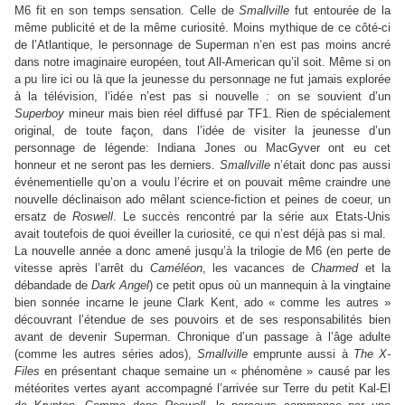
M6 fit en son temps sensation. Celle de
Smallville
fut entourée de la
même publicité et de la même curiosité. Moins mythique de ce côté-ci
de l’Atlantique, le personnage de Superman n’en est pas moins ancré
dans notre imaginaire européen, tout All-American qu’il soit. Même si on
a pu lire ici ou là que la jeunesse du personnage ne fut jamais explorée
à la télévision, l’idée n’est pas si nouvelle : on se souvient d’un
Superboy
mineur mais bien réel diffusé par TF1. Rien de spécialement
original, de toute façon, dans l’idée de visiter la jeunesse d’un
personnage de légende: Indiana Jones ou MacGyver ont eu cet
honneur et ne seront pas les derniers.
Smallville
n’était donc pas aussi
événementielle qu’on a voulu l’écrire et on pouvait même craindre une
nouvelle déclinaison ado mêlant science-fiction et peines de coeur, un
ersatz de
Roswell
. Le succès rencontré par la série aux Etats-Unis
avait toutefois de quoi éveiller la curiosité, ce qui n’est déjà pas si mal.
La nouvelle année a donc amené jusqu’à la trilogie de M6 (en perte de
vitesse après l’arrêt du
Caméléon
, les vacances de
Charmed
et la
débandade de
Dark Angel
) ce petit opus où un mannequin à la vingtaine
bien sonnée incarne le jeune Clark Kent, ado « comme les autres »
découvrant l’étendue de ses pouvoirs et de ses responsabilités bien
avant de devenir Superman. Chronique d’un passage à l’âge adulte
(comme les autres séries ados),
Smallville
emprunte aussi à
The X-
Files
en présentant chaque semaine un « phénomène » causé par les
météorites vertes ayant accompagné l’arrivée sur Terre du petit Kal-El