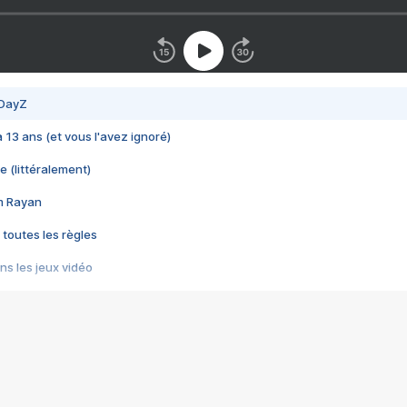
 DayZ
 a 13 ans (et vous l'avez ignoré)
e (littéralement)
im Rayan
 toutes les règles
s les jeux vidéo
us choquant de Rockstar ? - Le scandale BULLY
e plus moche de Steam
du RÊVE tourne au CAUCHEMAR
pendant 8 heures