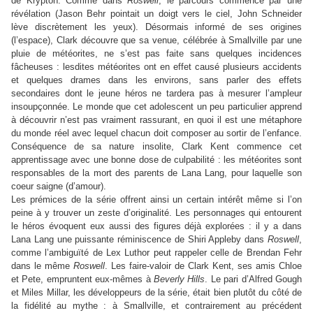
de Krypton. Comme dans
Roswell
, le parcours commence par une
révélation (Jason Behr pointait un doigt vers le ciel, John Schneider
lève discrètement les yeux). Désormais informé de ses origines
(l’espace), Clark découvre que sa venue, célébrée à Smallville par une
pluie de météorites, ne s’est pas faite sans quelques incidences
fâcheuses : lesdites météorites ont en effet causé plusieurs accidents
et quelques drames dans les environs, sans parler des effets
secondaires dont le jeune héros ne tardera pas à mesurer l’ampleur
insoupçonnée. Le monde que cet adolescent un peu particulier apprend
à découvrir n’est pas vraiment rassurant, en quoi il est une métaphore
du monde réel avec lequel chacun doit composer au sortir de l’enfance.
Conséquence de sa nature insolite, Clark Kent commence cet
apprentissage avec une bonne dose de culpabilité : les météorites sont
responsables de la mort des parents de Lana Lang, pour laquelle son
coeur saigne (d’amour).
Les prémices de la série offrent ainsi un certain intérêt même si l’on
peine à y trouver un zeste d’originalité. Les personnages qui entourent
le héros évoquent eux aussi des figures déjà explorées : il y a dans
Lana Lang une puissante réminiscence de Shiri Appleby dans
Roswell
,
comme l’ambiguïté de Lex Luthor peut rappeler celle de Brendan Fehr
dans le même
Roswell
. Les faire-valoir de Clark Kent, ses amis Chloe
et Pete, empruntent eux-mêmes à
Beverly Hills
. Le pari d’Alfred Gough
et Miles Millar, les développeurs de la série, était bien plutôt du côté de
la fidélité au mythe : à Smallville, et contrairement au précédent