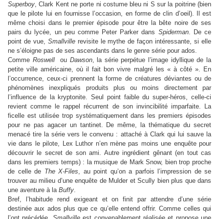
Superboy
, Clark Kent ne porte ni costume bleu ni S sur la poitrine (bien
que le pilote lui en fournisse l’occasion, en forme de clin d’oeil). Il est
même choisi dans le premier épisode pour être la bête noire de ses
pairs du lycée, un peu comme Peter Parker dans
Spiderman
. De ce
point de vue,
Smallville
revisite le mythe de façon intéressante, si elle
ne s’éloigne pas de ses ascendants dans le genre série pour ados.
Comme
Roswell
ou
Dawson
, la série perpétue l’image idyllique de la
petite ville américaine, où il fait bon vivre malgré les « à côté ». En
l’occurrence, ceux-ci prennent la forme de créatures déviantes ou de
phénomènes inexpliqués produits plus ou moins directement par
l’influence de la kryptonite. Seul point faible du super-héros, celle-ci
revient comme le rappel récurrent de son invincibilité imparfaite. La
ficelle est utilisée trop systématiquement dans les premiers épisodes
pour ne pas agacer un tantinet. De même, la thématique du secret
menacé tire la série vers le convenu : attaché à Clark qui lui sauve la
vie dans le pilote, Lex Luthor n’en mène pas moins une enquête pour
découvrir le secret de son ami. Autre ingrédient gênant (en tout cas
dans les premiers temps) : la musique de Mark Snow, bien trop proche
de celle de
The X-Files
, au point qu’on a parfois l’impression de se
trouver au milieu d’une enquête de Mulder et Scully bien plus que dans
une aventure à la
Buffy
.
Bref, l’habitude rend exigeant et on finit par attendre d’une série
destinée aux ados plus que ce qu’elle entend offrir. Comme celles qui
l’ont précédée,
Smallville
est convenablement réalisée et propose une