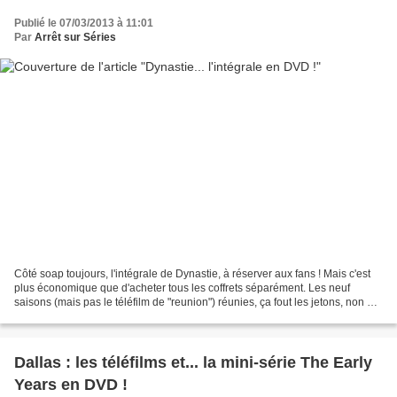
Publié le 07/03/2013 à 11:01
Par
Arrêt sur Séries
Côté soap toujours, l'intégrale de Dynastie, à réserver aux fans ! Mais c'est
plus économique que d'acheter tous les coffrets séparément. Les neuf
saisons (mais pas le téléfilm de "reunion") réunies, ça fout les jetons, non ?
De quoi passer allègrement...
Dallas : les téléfilms et... la mini-série The Early
Years en DVD !