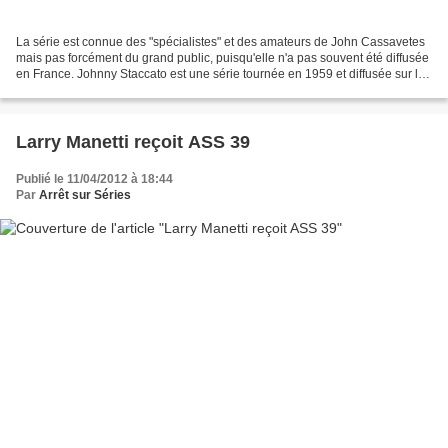
La série est connue des "spécialistes" et des amateurs de John Cassavetes
mais pas forcément du grand public, puisqu'elle n'a pas souvent été diffusée
en France. Johnny Staccato est une série tournée en 1959 et diffusée sur le
réseau NBC dans la saison...
Larry Manetti reçoit ASS 39
Publié le 11/04/2012 à 18:44
Par
Arrêt sur Séries