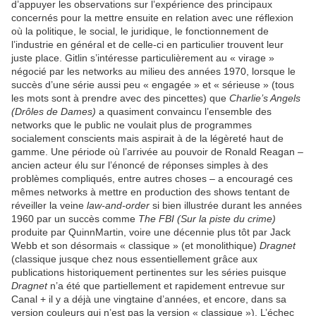
d’appuyer les observations sur l’expérience des principaux
concernés pour la mettre ensuite en relation avec une réflexion
où la politique, le social, le juridique, le fonctionnement de
l’industrie en général et de celle-ci en particulier trouvent leur
juste place. Gitlin s’intéresse particulièrement au « virage »
négocié par les networks au milieu des années 1970, lorsque le
succès d’une série aussi peu « engagée » et « sérieuse » (tous
les mots sont à prendre avec des pincettes) que
Charlie’s Angels
(Drôles de Dames)
a quasiment convaincu l’ensemble des
networks que le public ne voulait plus de programmes
socialement conscients mais aspirait à de la légèreté haut de
gamme. Une période où l’arrivée au pouvoir de Ronald Reagan –
ancien acteur élu sur l’énoncé de réponses simples à des
problèmes compliqués, entre autres choses – a encouragé ces
mêmes networks à mettre en production des shows tentant de
réveiller la veine
law-and-order
si bien illustrée durant les années
1960 par un succès comme
The FBI (Sur la piste du crime)
produite par QuinnMartin, voire une décennie plus tôt par Jack
Webb et son désormais « classique » (et monolithique)
Dragnet
(classique jusque chez nous essentiellement grâce aux
publications historiquement pertinentes sur les séries puisque
Dragnet
n’a été que partiellement et rapidement entrevue sur
Canal + il y a déjà une vingtaine d’années, et encore, dans sa
version couleurs qui n’est pas la version « classique »). L’échec