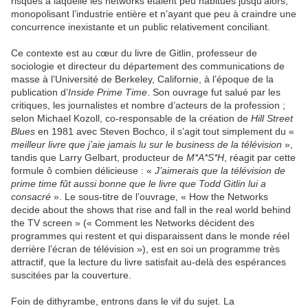
risques à laquelle les networks étaient peu habitués jusqu’alors,
monopolisant l’industrie entière et n’ayant que peu à craindre une
concurrence inexistante et un public relativement conciliant.
Ce contexte est au cœur du livre de Gitlin, professeur de
sociologie et directeur du département des communications de
masse à l’Université de Berkeley, Californie, à l’époque de la
publication d’
Inside Prime Time
. Son ouvrage fut salué par les
critiques, les journalistes et nombre d’acteurs de la profession ;
selon Michael Kozoll, co-responsable de la création de
Hill Street
Blues
en 1981 avec Steven Bochco, il s’agit tout simplement du «
meilleur livre que j’aie jamais lu sur le business de la télévision
»,
tandis que Larry Gelbart, producteur de
M*A*S*H
, réagit par cette
formule ô combien délicieuse : «
J’aimerais que la télévision de
prime time fût aussi bonne que le livre que Todd Gitlin lui a
consacré
». Le sous-titre de l’ouvrage, « How the Networks
decide about the shows that rise and fall in the real world behind
the TV screen » (« Comment les Networks décident des
programmes qui restent et qui disparaissent dans le monde réel
derrière l’écran de télévision »), est en soi un programme très
attractif, que la lecture du livre satisfait au-delà des espérances
suscitées par la couverture.
Foin de dithyrambe, entrons dans le vif du sujet. La