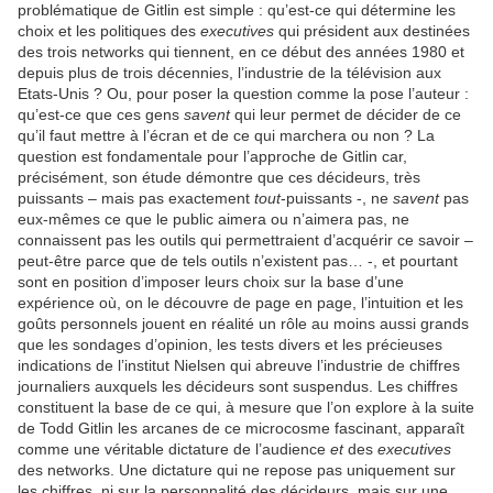
problématique de Gitlin est simple : qu’est-ce qui détermine les
choix et les politiques des
executives
qui président aux destinées
des trois networks qui tiennent, en ce début des années 1980 et
depuis plus de trois décennies, l’industrie de la télévision aux
Etats-Unis ? Ou, pour poser la question comme la pose l’auteur :
qu’est-ce que ces gens
savent
qui leur permet de décider de ce
qu’il faut mettre à l’écran et de ce qui marchera ou non ? La
question est fondamentale pour l’approche de Gitlin car,
précisément, son étude démontre que ces décideurs, très
puissants – mais pas exactement
tout
-puissants -, ne
savent
pas
eux-mêmes ce que le public aimera ou n’aimera pas, ne
connaissent pas les outils qui permettraient d’acquérir ce savoir –
peut-être parce que de tels outils n’existent pas… -, et pourtant
sont en position d’imposer leurs choix sur la base d’une
expérience où, on le découvre de page en page, l’intuition et les
goûts personnels jouent en réalité un rôle au moins aussi grands
que les sondages d’opinion, les tests divers et les précieuses
indications de l’institut Nielsen qui abreuve l’industrie de chiffres
journaliers auxquels les décideurs sont suspendus. Les chiffres
constituent la base de ce qui, à mesure que l’on explore à la suite
de Todd Gitlin les arcanes de ce microcosme fascinant, apparaît
comme une véritable dictature de l’audience
et
des
executives
des networks. Une dictature qui ne repose pas uniquement sur
les chiffres, ni sur la personnalité des décideurs, mais sur une