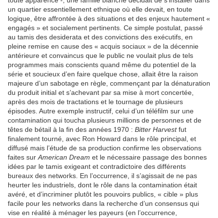
toute apparence -, une famille blanche décidait de s’installer dans
un quartier essentiellement ethnique où elle devait, en toute
logique, être affrontée à des situations et des enjeux hautement «
engagés » et socialement pertinents. Ce simple postulat, passé
au tamis des desiderata et des convictions des exécutifs, en
pleine remise en cause des « acquis sociaux » de la décennie
antérieure et convaincus que le public ne voulait plus de tels
programmes mais conscients quand même du potentiel de la
série et soucieux d’en faire quelque chose, allait être la raison
majeure d’un sabotage en règle, commençant par la dénaturation
du produit initial et s’achevant par sa mise à mort concertée,
après des mois de tractations et le tournage de plusieurs
épisodes. Autre exemple instructif, celui d’un téléfilm sur une
contamination qui toucha plusieurs millions de personnes et de
têtes de bétail à la fin des années 1970 :
Bitter Harvest
fut
finalement tourné, avec Ron Howard dans le rôle principal, et
diffusé mais l’étude de sa production confirme les observations
faites sur
American Dream
et le nécessaire passage des bonnes
idées par le tamis exigeant et contradictoire des différents
bureaux des networks. En l’occurrence, il s’agissait de ne pas
heurter les industriels, dont le rôle dans la contamination était
avéré, et d’incriminer plutôt les pouvoirs publics, « cible » plus
facile pour les networks dans la recherche d’un consensus qui
vise en réalité à ménager les payeurs (en l’occurrence,