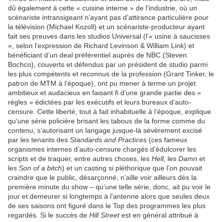
dû également à cette « cuisine interne » de l’industrie, où un
scénariste intransigeant n’ayant pas d’attirance particulière pour
la télévision (Michael Kozoll) et un scénariste-producteur ayant
fait ses preuves dans les studios Universal (l’« usine à saucisses
», selon l’expression de Richard Levinson & William Link) et
bénéficiant d’un deal préférentiel auprès de NBC (Steven
Bochco), couverts et défendus par un président de studio parmi
les plus compétents et reconnus de la profession (Grant Tinker, le
patron de MTM à l’époque), ont pu mener à terme un projet
ambitieux et audacieux en faisant fi d’une grande partie des «
règles » édictées par les exécutifs et leurs bureaux d’auto-
censure. Cette liberté, tout à fait inhabituelle à l’époque, explique
qu’une série policière brisant les tabous de la forme comme du
contenu, s’autorisant un langage jusque-là sévèrement excisé
par les tenants des
Standards and Practices
(ces fameux
organismes internes d’auto-censure chargés d’édulcorer les
scripts et de traquer, entre autres choses, les
Hell
, les
Damn
et
les
Son of a bitch
) et un casting si pléthorique que l’on pouvait
craindre que le public, désarçonné, n’aille voir ailleurs dès la
première minute du show – qu’une telle série, donc, ait pu voir le
jour et demeurer si longtemps à l’antenne alors que seules deux
de ses saisons ont figuré dans le Top des programmes les plus
regardés. Si le succès de
Hill Street
est en général attribué à