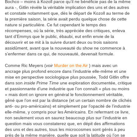
Bochco – moins à Kozoll parce qu’il ne bénéficie pas de la même
aura -, Gitlin révèle la véritable implication des uns et des autres
et constate notamment que, dès le départ de Kozoll au terme de
la première saison, la série avait perdu quelque chose de cette
nature si particulière. Ce fut cependant le temps des
récompenses, où la série, très appréciée des critiques, enleva
tant d’Emmys que le public, ébaubi, eut enfin envie de la
découvrir et se mit à la suivre durant deux ou trois saisons
assidûment, avant que la nouveauté du show ne commence à
s’enfermer dans ce qui, de nouveauté, devenait formule.
Comme Ric Meyers (
voir
Murder on the Air
) mais avec un
ancrage plus profond encore dans l’industrie elle-même et une
mise en perspective sociologique plus poussée, Todd Gitlin offre
dans son
inside Prime Time
une exploration documentée, critique
et passionnante d’une industrie que l’on connaît « plus ou moins
» mais dont on ignore en général le fonctionnement véritable,
gêné que l’on est par la distance (et un certain nombre de clichés
anti- ou pro-américains) et simplement par l’opacité de l’industrie
elle-même, y compris pour les Américains. En refermant ce livre,
non seulement vous en saurez beaucoup plus sur l’industrie en
question mais vous constaterez que, en dépit des affirmations
des uns et des autres, tous les microcosmes sont gérés à peu
près de la même manière, quelle que soit la latitude où l’on se