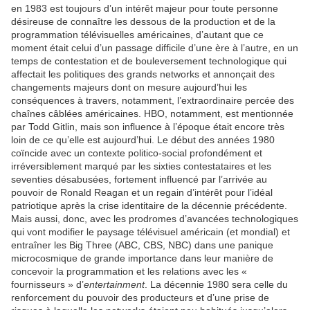
en 1983 est toujours d’un intérêt majeur pour toute personne
désireuse de connaître les dessous de la production et de la
programmation télévisuelles américaines, d’autant que ce
moment était celui d’un passage difficile d’une ère à l’autre, en un
temps de contestation et de bouleversement technologique qui
affectait les politiques des grands networks et annonçait des
changements majeurs dont on mesure aujourd’hui les
conséquences à travers, notamment, l’extraordinaire percée des
chaînes câblées américaines. HBO, notamment, est mentionnée
par Todd Gitlin, mais son influence à l’époque était encore très
loin de ce qu’elle est aujourd’hui. Le début des années 1980
coïncide avec un contexte politico-social profondément et
irréversiblement marqué par les sixties contestataires et les
seventies désabusées, fortement influencé par l’arrivée au
pouvoir de Ronald Reagan et un regain d’intérêt pour l’idéal
patriotique après la crise identitaire de la décennie précédente.
Mais aussi, donc, avec les prodromes d’avancées technologiques
qui vont modifier le paysage télévisuel américain (et mondial) et
entraîner les Big Three (ABC, CBS, NBC) dans une panique
microcosmique de grande importance dans leur manière de
concevoir la programmation et les relations avec les «
fournisseurs » d’
entertainment
. La décennie 1980 sera celle du
renforcement du pouvoir des producteurs et d’une prise de