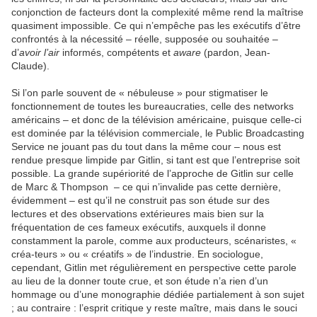
conjonction de facteurs dont la complexité même rend la maîtrise
quasiment impossible. Ce qui n’empêche pas les exécutifs d’être
confrontés à la nécessité – réelle, supposée ou souhaitée –
d’
avoir l’air
informés, compétents et
aware
(pardon, Jean-
Claude).
Si l’on parle souvent de « nébuleuse » pour stigmatiser le
fonctionnement de toutes les bureaucraties, celle des networks
américains – et donc de la télévision américaine, puisque celle-ci
est dominée par la télévision commerciale, le Public Broadcasting
Service ne jouant pas du tout dans la même cour – nous est
rendue presque limpide par Gitlin, si tant est que l’entreprise soit
possible. La grande supériorité de l’approche de Gitlin sur celle
de Marc & Thompson – ce qui n’invalide pas cette dernière,
évidemment – est qu’il ne construit pas son étude sur des
lectures et des observations extérieures mais bien sur la
fréquentation de ces fameux exécutifs, auxquels il donne
constamment la parole, comme aux producteurs, scénaristes, «
créa-teurs » ou « créatifs » de l’industrie. En sociologue,
cependant, Gitlin met régulièrement en perspective cette parole
au lieu de la donner toute crue, et son étude n’a rien d’un
hommage ou d’une monographie dédiée partialement à son sujet
; au contraire : l’esprit critique y reste maître, mais dans le souci