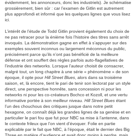
évidemment, les annonceurs, donc les industriels). Je schématise
grossièrement, bien sûr : car l’examen de Gitlin est autrement
plus approfondi et informé que les quelques lignes que vous lisez
ici.
L’intérêt de l’étude de Todd Gitlin provient également du choix de
ne pas retracer pour la énième fois l’histoire des titres sans arrêt
invoqués. La démonstration gagne en effet à s’appuyer sur des
exemples souvent inconnus ou largement méconnus du public,
précisément parce qu’ils n’ont pas bénéficié de la meilleure
défense et ont souffert des règles parfois auto-flagellatives de
l’industrie des networks. Lorsque l’auteur choisit de consacrer,
malgré tout, un long chapitre à une série « phénomène » de son
époque, il opte pour
Hill Street Blues
, alors dans sa troisième
saison, et, là encore, tient le pari de tenir son lectorat par un style
direct, une perspective honnête, sans concession ni pour les
networks ni pour les co-créateurs Bochco et Kozoll, et une vertu
informative portée à son meilleur niveau.
Hill Street Blues
étant
l’un des chouchous des critiques jusque dans notre petit
hexagone, on connaît déjà les grandes lignes de sa genèse et en
particulier le pari fou que fut pour NBC sa mise à l’antenne, dans
le contexte frileux que l’on vient d’évoquer. Folie en partie
explicable par le fait que NBC, à l’époque, était le dernier des Big
Three en matière d’audience et avait donc moins à perdre, mais