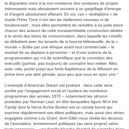
la disparition voire à la non-existence des centaines de projets
intéressants mais aboutissent souvent à un gaspillage d’énergie
et d’argent absolument effarant. En soi, ces « révélations » de
Inside Prime Time
n’ont rien de réellement nouveau ni de
bouleversant ; mais elles permettent de remettre à sa juste place
chacun des acteurs de cette invraisemblable construction dédiée
à la vente des biens de consommation, dans laquelle les créatifs
se débattent avec les tenants de la bourse télévisuelle, de la «
morale » dictée par une éthique avant tout commerciale – le
souhait de ne déplaire à personne – et d’une science de la
programmation qui n’a de scientifique que la conviction des
exécutifs (parfois, pas toujours) de connaître leur métier. Allez,
avec cela, porter jusqu’aux fonts baptismaux de la diffusion en
prime time une idée géniale, pour peu que vous en ayez une !
L’exemple d’
American Dream
est probant : dans cette série
portée par l’engagement social et l’audace de nombreux
programmes des années 1970 – notamment les sitcoms
produites par Norman Lear, en tête desquelles figure
All in the
Family
dont le héros Archie Bunker est un raciste borné qui
exprime régulièrement ses idées politiques, mais aussi des séries
engagées comme
Lou Grant
, dont Gitlin nous révèle les dessous
de l’annulation, éminemment politiques (au sens propre) selon