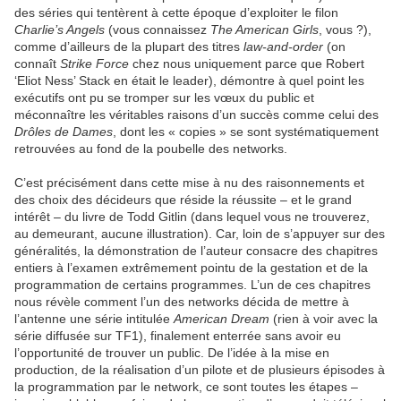
des séries qui tentèrent à cette époque d’exploiter le filon
Charlie’s Angels
(vous connaissez
The American Girls
, vous ?),
comme d’ailleurs de la plupart des titres
law-and-order
(on
connaît
Strike Force
chez nous uniquement parce que Robert
‘Eliot Ness’ Stack en était le leader), démontre à quel point les
exécutifs ont pu se tromper sur les vœux du public et
méconnaître les véritables raisons d’un succès comme celui des
Drôles de Dames
, dont les « copies » se sont systématiquement
retrouvées au fond de la poubelle des networks.
C’est précisément dans cette mise à nu des raisonnements et
des choix des décideurs que réside la réussite – et le grand
intérêt – du livre de Todd Gitlin (dans lequel vous ne trouverez,
au demeurant, aucune illustration). Car, loin de s’appuyer sur des
généralités, la démonstration de l’auteur consacre des chapitres
entiers à l’examen extrêmement pointu de la gestation et de la
programmation de certains programmes. L’un de ces chapitres
nous révèle comment l’un des networks décida de mettre à
l’antenne une série intitulée
American Dream
(rien à voir avec la
série diffusée sur TF1), finalement enterrée sans avoir eu
l’opportunité de trouver un public. De l’idée à la mise en
production, de la réalisation d’un pilote et de plusieurs épisodes à
la programmation par le network, ce sont toutes les étapes –