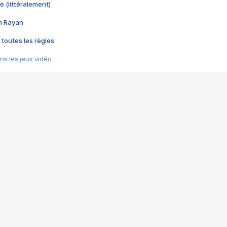
e (littéralement)
im Rayan
 toutes les règles
s les jeux vidéo
us choquant de Rockstar ? - Le scandale BULLY
e plus moche de Steam
du RÊVE tourne au CAUCHEMAR
pendant 8 heures
it… à tort
umiliés par un jeu vidéo
ire - Final Fantasy 8
ti un empire - Age of Empires
story DOFUS