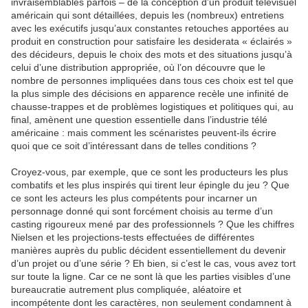
invraisemblables parfois – de la conception d’un produit télévisuel
américain qui sont détaillées, depuis les (nombreux) entretiens
avec les exécutifs jusqu’aux constantes retouches apportées au
produit en construction pour satisfaire les desiderata « éclairés »
des décideurs, depuis le choix des mots et des situations jusqu’à
celui d’une distribution appropriée, où l’on découvre que le
nombre de personnes impliquées dans tous ces choix est tel que
la plus simple des décisions en apparence recèle une infinité de
chausse-trappes et de problèmes logistiques et politiques qui, au
final, amènent une question essentielle dans l’industrie télé
américaine : mais comment les scénaristes peuvent-ils écrire
quoi que ce soit d’intéressant dans de telles conditions ?
Croyez-vous, par exemple, que ce sont les producteurs les plus
combatifs et les plus inspirés qui tirent leur épingle du jeu ? Que
ce sont les acteurs les plus compétents pour incarner un
personnage donné qui sont forcément choisis au terme d’un
casting rigoureux mené par des professionnels ? Que les chiffres
Nielsen et les projections-tests effectuées de différentes
manières auprès du public décident essentiellement du devenir
d’un projet ou d’une série ? Eh bien, si c’est le cas, vous avez tort
sur toute la ligne. Car ce ne sont là que les parties visibles d’une
bureaucratie autrement plus compliquée, aléatoire et
incompétente dont les caractères, non seulement condamnent à