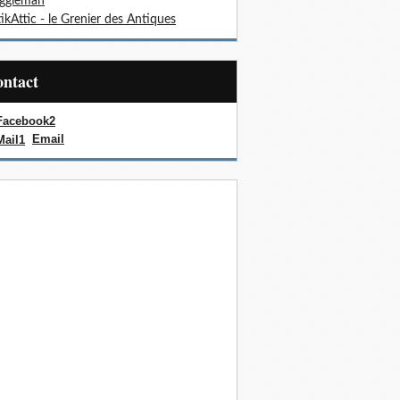
oggieman
ikAttic - le Grenier des Antiques
Contact
Email