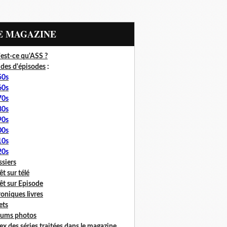
LE MAGAZINE
est-ce qu'ASS ?
des d'épisodes
:
50s
60s
70s
80s
90s
00s
10s
20s
siers
êt sur télé
êt sur Episode
oniques livres
lets
bums photos
ex des séries traitées dans le magazine