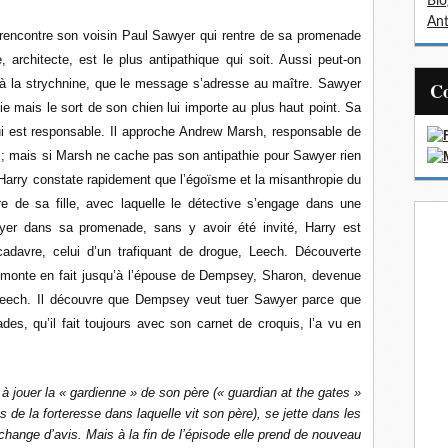
Bl
Ant
il rencontre son voisin Paul Sawyer qui rentre de sa promenade
architecte, est le plus antipathique qui soit. Aussi peut-on
à la strychnine, que le message s’adresse au maître. Sawyer
e mais le sort de son chien lui importe au plus haut point. Sa
ui est responsable. Il approche Andrew Marsh, responsable de
 ; mais si Marsh ne cache pas son antipathie pour Sawyer rien
 Harry constate rapidement que l’égoïsme et la misanthropie du
re de sa fille, avec laquelle le détective s’engage dans une
er dans sa promenade, sans y avoir été invité, Harry est
cadavre, celui d’un trafiquant de drogue, Leech. Découverte
remonte en fait jusqu’à l’épouse de Dempsey, Sharon, devenue
 Leech. Il découvre que Dempsey veut tuer Sawyer parce que
des, qu’il fait toujours avec son carnet de croquis, l’a vu en
jouer la « gardienne » de son père (« guardian at the gates »
s de la forteresse dans laquelle vit son père), se jette dans les
 change d’avis. Mais à la fin de l’épisode elle prend de nouveau