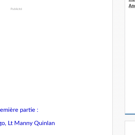
An
Publicité
emière partie :
go, Lt Manny Quinlan