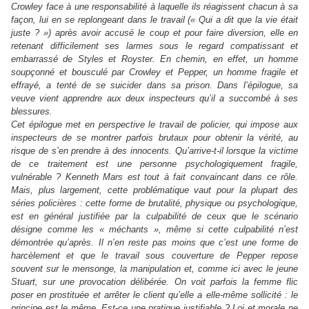
Crowley face à une responsabilité à laquelle ils réagissent chacun à sa
façon, lui en se replongeant dans le travail (« Qui a dit que la vie était
juste ? ») après avoir accusé le coup et pour faire diversion, elle en
retenant difficilement ses larmes sous le regard compatissant et
embarrassé de Styles et Royster. En chemin, en effet, un homme
soupçonné et bousculé par Crowley et Pepper, un homme fragile et
effrayé, a tenté de se suicider dans sa prison. Dans l’épilogue, sa
veuve vient apprendre aux deux inspecteurs qu’il a succombé à ses
blessures.
Cet épilogue met en perspective le travail de policier, qui impose aux
inspecteurs de se montrer parfois brutaux pour obtenir la vérité, au
risque de s’en prendre à des innocents. Qu’arrive-t-il lorsque la victime
de ce traitement est une personne psychologiquement fragile,
vulnérable ? Kenneth Mars est tout à fait convaincant dans ce rôle.
Mais, plus largement, cette problématique vaut pour la plupart des
séries policières : cette forme de brutalité, physique ou psychologique,
est en général justifiée par la culpabilité de ceux que le scénario
désigne comme les « méchants », même si cette culpabilité n’est
démontrée qu’après. Il n’en reste pas moins que c’est une forme de
harcèlement et que le travail sous couverture de Pepper repose
souvent sur le mensonge, la manipulation et, comme ici avec le jeune
Stuart, sur une provocation délibérée. On voit parfois la femme flic
poser en prostituée et arrêter le client qu’elle a elle-même sollicité : le
principe est le même. Est-ce une pratique justifiable ? Loi et morale ne