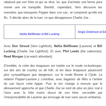
rabaissé par son frère et qui ne rêve, lui, que d’acheter une ferme pour
mener une vie tranquille. Bientôt, cependant, Vern découvre les
menottes que transporte Pepper dans son sac, et comprend qu’elle est
flic. Il décide alors de la tuer, ce que désapprouve Charlie Joe…
Angie Dickinson et Ed
Nellie Bellflower et Bill Lucking
Avec
Don Stroud
(Vern Lightfoot),
Nellie Bellflower
(Laurene) et
Bill
Lucking
(Charlie Joe Lightfoot). Et avec
Phil Leeds
(the salesman),
Read Morgan
(car-wash attendant).
D’emblée, la virée des braqueurs est traitée sur le mode mi-burlesque,
sur des airs de country ou de folk, et les deux braqueurs paraissent
plus sympathiques que dangereux, sur le mode Bonnie & Clyde. La
relation Pepper-Laurene y contribue, avec bagarres de filles à l’arrière
du van façon virée hippie. Puis le ton change à mesure que le
dénouement approche et que Charlie Joe se sent de plus en plus mal à
l’aise avec la folie moins douce de son frère, secondée par
l’irresponsabilité de Laurene qui envisage de tuer sans aucun embarras.