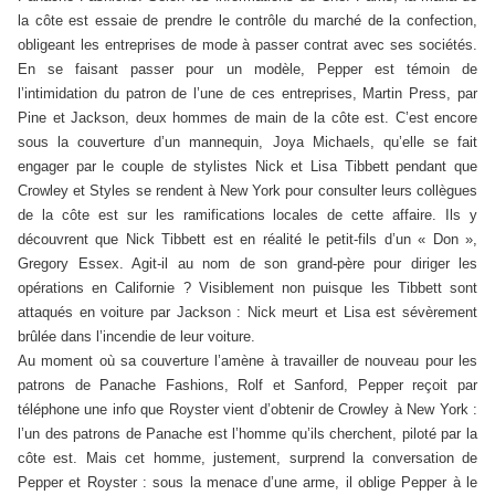
la côte est essaie de prendre le contrôle du marché de la confection,
obligeant les entreprises de mode à passer contrat avec ses sociétés.
En se faisant passer pour un modèle, Pepper est témoin de
l’intimidation du patron de l’une de ces entreprises, Martin Press, par
Pine et Jackson, deux hommes de main de la côte est. C’est encore
sous la couverture d’un mannequin, Joya Michaels, qu’elle se fait
engager par le couple de stylistes Nick et Lisa Tibbett pendant que
Crowley et Styles se rendent à New York pour consulter leurs collègues
de la côte est sur les ramifications locales de cette affaire. Ils y
découvrent que Nick Tibbett est en réalité le petit-fils d’un « Don »,
Gregory Essex. Agit-il au nom de son grand-père pour diriger les
opérations en Californie ? Visiblement non puisque les Tibbett sont
attaqués en voiture par Jackson : Nick meurt et Lisa est sévèrement
brûlée dans l’incendie de leur voiture.
Au moment où sa couverture l’amène à travailler de nouveau pour les
patrons de Panache Fashions, Rolf et Sanford, Pepper reçoit par
téléphone une info que Royster vient d’obtenir de Crowley à New York :
l’un des patrons de Panache est l’homme qu’ils cherchent, piloté par la
côte est. Mais cet homme, justement, surprend la conversation de
Pepper et Royster : sous la menace d’une arme, il oblige Pepper à le