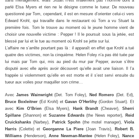
sans ménagement. Mais Stuart n’est finalement pas l’homme dont a
parlé Elsa Myers et rien ne le désigne comme le tueur. De nouveau
questionné par Tom, cependant, il est en mesure d’orienter celui-ci vers
Edward Krohl, qui travaille dans le restaurant où Tom a vu Stuart la
première fois. Tom le trouve au moment où le jeune homme vient de
choisir une nouvelle victime : Pepper ! Il le poursuit sous la jetée, est
blessé par lui et le tue au moment où Krohl se jette sur lui.
L’affaire ne s’arrête pourtant pas là : il apparaît en effet que Krohl a tué
quatre des victimes, non la cinquième. Helen Foley n’a pas été tuée par
lui mais par Tom qui, mis au pied du mur par Pepper, avoue s’être
disputé avec elle après avoir découvert qu’elle avait une liaison. Il l’a
frappée si violemment qu’elle en est morte et il s’est servi ensuite du
tueur aux voiles pour maquiller son crime…
Avec
James Wainwright
(Det. Tom Foley),
Ned Romero
(Det. Ed),
Bruce Boxleitner
(Ed Krohl) et
Gavan O’Herlihy
(Gordon Stuart). Et
avec
Kim O’Brien
(Elsa Myers),
Hank Brandt
(Cheaver),
Sherri
Spillane
(Shannon) et
Suzanne Edwards
(the News reporter),
Reid
Cruickshanks
(Narbey),
Patrick Spohn
(the motel manager),
Viola
Harris
(Colette) et
Georganne La Piere
(Joan Travis),
Robert B.
Williams
(Henderson),
Anne Newman-Mantee
(Helen Foley),
Nance