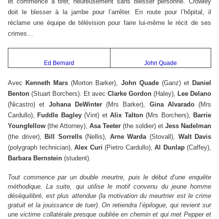
et commence à tirer, heureusement sans blesser personne. Crowley
doit le blesser à la jambe pour l’arrêter. En route pour l’hôpital, il
réclame une équipe de télévision pour faire lui-même le récit de ses
crimes…
Ed Bernard
John Quade
Avec
Kenneth Mars
(Morton Barker),
John Quade
(Ganz) et
Daniel
Benton
(Stuart Borchers). Et avec
Clarke Gordon
(Haley),
Lee Delano
(Nicastro) et
Johana DeWinter
(Mrs Barker),
Gina Alvarado
(Mrs
Cardullo),
Fuddle Bagley
(Vint) et
Alix Talton
(Mrs Borchers),
Barrie
Youngfellow
(the Attorney),
Asa Teeter
(the soldier) et
Jess Nadelman
(the driver),
Bill Sorrells
(Nellis),
Arne Warda
(Stovall),
Walt Davis
(polygraph technician),
Alex Curi
(Pietro Cardullo),
Al Dunlap
(Caffey),
Barbara Bernstein
(student).
Tout commence par un double meurtre, puis le début d’une enquête
méthodique. La suite, qui utilise le motif convenu du jeune homme
déséquilibré, est plus attendue (la motivation du meurtrier est le crime
gratuit et la jouissance de tuer). On retiendra l’épilogue, qui revient sur
une victime collatérale presque oubliée en chemin et qui met Pepper et