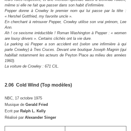
même si elle ne fait que passer dans son habit d’infirmière.
Pepper donne à Crowley le premier nom qui lui passe par la tête :
« Hershel Gottfried, my favorite uncle ».
En cherchant à retrouver Pepper, Crowley utilise son vrai prénom, Lee
Ann.
Ah ! ce sexisme irréductible ! Roman Washington à Pepper : « women
are lousy drivers ». Certains clichés ont la vie dure.
Le parking où Pepper a son accident est (selon une infirmière à qui
parle Crowley) à Tres Cruces. Devant une boutique Joseph Magnin (qui
habillait notamment les acteurs de
Peyton Place
au milieu des années
1960).
La voiture de Crowley : 671 CIL.
2.06 Cold Wind (Top modèles)
NBC, 17 octobre 1975
Musique de
Gerald Fried
Ecrit par
Ralph L. Kelly
Réalisé par
Alexander Singer