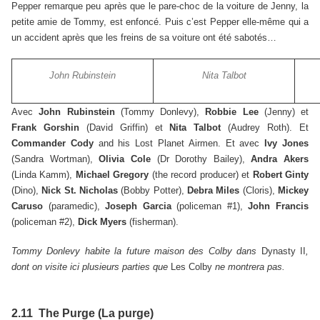
Pepper remarque peu après que le pare-choc de la voiture de Jenny, la
petite amie de Tommy, est enfoncé. Puis c’est Pepper elle-même qui a
un accident après que les freins de sa voiture ont été sabotés…
John Rubinstein
Nita Talbot
Avec
John Rubinstein
(Tommy Donlevy),
Robbie Lee
(Jenny) et
Frank Gorshin
(David Griffin) et
Nita Talbot
(Audrey Roth). Et
Commander Cody
and his Lost Planet Airmen. Et avec
Ivy Jones
(Sandra Wortman),
Olivia Cole
(Dr Dorothy Bailey),
Andra Akers
(Linda Kamm),
Michael Gregory
(the record producer) et
Robert Ginty
(Dino),
Nick St. Nicholas
(Bobby Potter),
Debra Miles
(Cloris),
Mickey
Caruso
(paramedic),
Joseph Garcia
(policeman #1),
John Francis
(policeman #2),
Dick Myers
(fisherman).
Tommy Donlevy habite la future maison des Colby dans
Dynasty II
,
dont on visite ici plusieurs parties que
Les Colby
ne montrera pas.
2.11 The Purge (La purge)