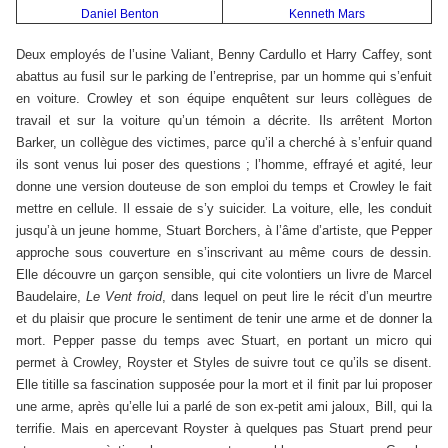
Daniel Benton
Kenneth Mars
Deux employés de l’usine Valiant, Benny Cardullo et Harry Caffey, sont
abattus au fusil sur le parking de l’entreprise, par un homme qui s’enfuit
en voiture. Crowley et son équipe enquêtent sur leurs collègues de
travail et sur la voiture qu’un témoin a décrite. Ils arrêtent Morton
Barker, un collègue des victimes, parce qu’il a cherché à s’enfuir quand
ils sont venus lui poser des questions ; l’homme, effrayé et agité, leur
donne une version douteuse de son emploi du temps et Crowley le fait
mettre en cellule. Il essaie de s’y suicider. La voiture, elle, les conduit
jusqu’à un jeune homme, Stuart Borchers, à l’âme d’artiste, que Pepper
approche sous couverture en s’inscrivant au même cours de dessin.
Elle découvre un garçon sensible, qui cite volontiers un livre de Marcel
Baudelaire,
Le Vent froid
, dans lequel on peut lire le récit d’un meurtre
et du plaisir que procure le sentiment de tenir une arme et de donner la
mort. Pepper passe du temps avec Stuart, en portant un micro qui
permet à Crowley, Royster et Styles de suivre tout ce qu’ils se disent.
Elle titille sa fascination supposée pour la mort et il finit par lui proposer
une arme, après qu’elle lui a parlé de son ex-petit ami jaloux, Bill, qui la
terrifie. Mais en apercevant Royster à quelques pas Stuart prend peur