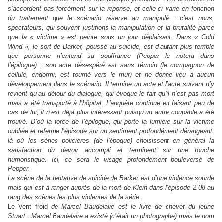
s’accordent pas forcément sur la réponse, et celle-ci varie en fonction
du traitement que le scénario réserve au manipulé : c’est nous,
spectateurs, qui souvent justifions la manipulation et la brutalité parce
que la « victime » est peinte sous un jour déplaisant. Dans « Cold
Wind », le sort de Barker, poussé au suicide, est d’autant plus terrible
que personne n’entend sa souffrance (Pepper le notera dans
l’épilogue) ; son acte désespéré est sans témoin (le compagnon de
cellule, endormi, est tourné vers le mur) et ne donne lieu à aucun
développement dans le scénario. Il termine un acte et l’acte suivant n’y
revient qu’au détour du dialogue, qui évoque le fait qu’il n’est pas mort
mais a été transporté à l’hôpital. L’enquête continue en faisant peu de
cas de lui, il n’est déjà plus intéressant puisqu’un autre coupable a été
trouvé. D’où la force de l’épilogue, qui porte la lumière sur la victime
oubliée et referme l’épisode sur un sentiment profondément dérangeant,
là où les séries policières (de l’époque) choisissent en général la
satisfaction du devoir accompli et terminent sur une touche
humoristique. Ici, ce sera le visage profondément bouleversé de
Pepper.
La scène de la tentative de suicide de Barker est d’une violence sourde
mais qui est à ranger auprès de la mort de Klein dans l’épisode 2.08 au
rang des scènes les plus violentes de la série.
Le Vent froid
de Marcel Baudelaire est le livre de chevet du jeune
Stuart : Marcel Baudelaire a existé (c’était un photographe) mais le nom