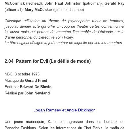
McCormick
(redhead),
John Paul Johnston
(patrolman),
Gerald Ray
(officer #1),
Mary McCusker
(girl in bridal shop).
Classique utilisation du thème du psychopathe tueur de femmes,
jusqu’au dernier acte qui offre un coup de théâtre certes conventionnel
lui aussi mais qui permet de recentrer l’ensemble de l’épisode sur le
drame personnel du Detective Tom Foley.
Le titre original désigne la jetée autour de laquelle ont lieu les meurtres.
2.04 Pattern for Evil (Le défilé de mode)
NBC, 3 octobre 1975
Musique de
Gerald Fried
Ecrit par
Edward De Blasio
Réalisé par
John Newland
Logan Ramsey et Angie Dickinson
Une jeune mannequin, Kate, est agressée dans les bureaux de
Panache Fashions. Selon les informations du Chef Parks, la mafia de