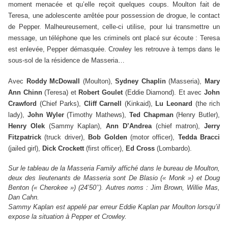
moment menacée et qu’elle reçoit quelques coups. Moulton fait de
Teresa, une adolescente arrêtée pour possession de drogue, le contact
de Pepper. Malheureusement, celle-ci utilise, pour lui transmettre un
message, un téléphone que les criminels ont placé sur écoute : Teresa
est enlevée, Pepper démasquée. Crowley les retrouve à temps dans le
sous-sol de la résidence de Masseria…
Avec
Roddy McDowall
(Moulton),
Sydney Chaplin
(Masseria),
Mary
Ann Chinn
(Teresa) et
Robert Goulet
(Eddie Diamond). Et avec
John
Crawford
(Chief Parks),
Cliff Carnell
(Kinkaid),
Lu Leonard
(the rich
lady),
John Wyler
(Timothy Mathews),
Ted Chapman
(Henry Butler),
Henry Olek
(Sammy Kaplan),
Ann D’Andrea
(chief matron),
Jerry
Fitzpatrick
(truck driver),
Bob Golden
(motor officer),
Tedda Bracci
(jailed girl),
Dick Crockett
(first officer),
Ed Cross
(Lombardo).
Sur le tableau de la Masseria Family affiché dans le bureau de Moulton,
deux des lieutenants de Masseria sont De Blasio (« Monk ») et Doug
Benton (« Cherokee ») (24’50’’). Autres noms : Jim Brown, Willie Mas,
Dan Cahn.
Sammy Kaplan est appelé par erreur Eddie Kaplan par Moulton lorsqu’il
expose la situation à Pepper et Crowley.