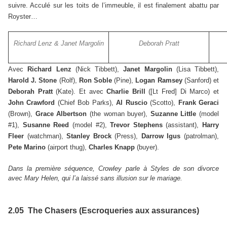
suivre. Acculé sur les toits de l’immeuble, il est finalement abattu par
Royster…
Richard Lenz & Janet Margolin
Deborah Pratt
Avec
Richard Lenz
(Nick Tibbett),
Janet Margolin
(Lisa Tibbett),
Harold J. Stone
(Rolf),
Ron Soble
(Pine),
Logan Ramsey
(Sanford) et
Deborah Pratt
(Kate). Et avec
Charlie Brill
([Lt Fred] Di Marco) et
John Crawford
(Chief Bob Parks),
Al Ruscio
(Scotto),
Frank Geraci
(Brown),
Grace Albertson
(the woman buyer),
Suzanne Little
(model
#1),
Susanne Reed
(model #2),
Trevor Stephens
(assistant),
Harry
Fleer
(watchman),
Stanley Brock
(Press),
Darrow Igus
(patrolman),
Pete Marino
(airport thug),
Charles Knapp
(buyer).
Dans la première séquence, Crowley parle à Styles de son divorce
avec Mary Helen, qui l’a laissé sans illusion sur le mariage.
2.05 The Chasers (Escroqueries aux assurances)