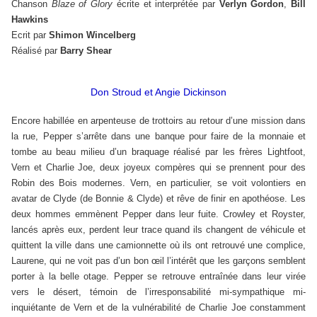
Chanson
Blaze of Glory
écrite et interprétée par
Verlyn Gordon
,
Bill
Hawkins
Ecrit par
Shimon Wincelberg
Réalisé par
Barry Shear
Don Stroud et Angie Dickinson
Encore habillée en arpenteuse de trottoirs au retour d’une mission dans
la rue, Pepper s’arrête dans une banque pour faire de la monnaie et
tombe au beau milieu d’un braquage réalisé par les frères Lightfoot,
Vern et Charlie Joe, deux joyeux compères qui se prennent pour des
Robin des Bois modernes. Vern, en particulier, se voit volontiers en
avatar de Clyde (de Bonnie & Clyde) et rêve de finir en apothéose. Les
deux hommes emmènent Pepper dans leur fuite. Crowley et Royster,
lancés après eux, perdent leur trace quand ils changent de véhicule et
quittent la ville dans une camionnette où ils ont retrouvé une complice,
Laurene, qui ne voit pas d’un bon œil l’intérêt que les garçons semblent
porter à la belle otage. Pepper se retrouve entraînée dans leur virée
vers le désert, témoin de l’irresponsabilité mi-sympathique mi-
inquiétante de Vern et de la vulnérabilité de Charlie Joe constamment