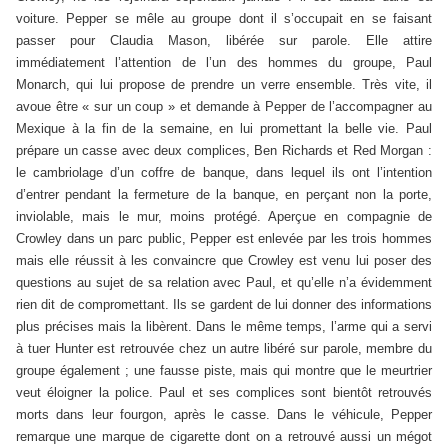
voiture. Pepper se mêle au groupe dont il s’occupait en se faisant
passer pour Claudia Mason, libérée sur parole. Elle attire
immédiatement l’attention de l’un des hommes du groupe, Paul
Monarch, qui lui propose de prendre un verre ensemble. Très vite, il
avoue être « sur un coup » et demande à Pepper de l’accompagner au
Mexique à la fin de la semaine, en lui promettant la belle vie. Paul
prépare un casse avec deux complices, Ben Richards et Red Morgan :
le cambriolage d’un coffre de banque, dans lequel ils ont l’intention
d’entrer pendant la fermeture de la banque, en perçant non la porte,
inviolable, mais le mur, moins protégé. Aperçue en compagnie de
Crowley dans un parc public, Pepper est enlevée par les trois hommes
mais elle réussit à les convaincre que Crowley est venu lui poser des
questions au sujet de sa relation avec Paul, et qu’elle n’a évidemment
rien dit de compromettant. Ils se gardent de lui donner des informations
plus précises mais la libèrent. Dans le même temps, l’arme qui a servi
à tuer Hunter est retrouvée chez un autre libéré sur parole, membre du
groupe également ; une fausse piste, mais qui montre que le meurtrier
veut éloigner la police. Paul et ses complices sont bientôt retrouvés
morts dans leur fourgon, après le casse. Dans le véhicule, Pepper
remarque une marque de cigarette dont on a retrouvé aussi un mégot