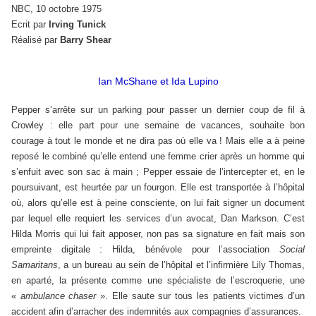
NBC, 10 octobre 1975
Ecrit par
Irving Tunick
Réalisé par
Barry Shear
Ian McShane et Ida Lupino
Pepper s’arrête sur un parking pour passer un dernier coup de fil à
Crowley : elle part pour une semaine de vacances, souhaite bon
courage à tout le monde et ne dira pas où elle va ! Mais elle a à peine
reposé le combiné qu’elle entend une femme crier après un homme qui
s’enfuit avec son sac à main ; Pepper essaie de l’intercepter et, en le
poursuivant, est heurtée par un fourgon. Elle est transportée à l’hôpital
où, alors qu’elle est à peine consciente, on lui fait signer un document
par lequel elle requiert les services d’un avocat, Dan Markson. C’est
Hilda Morris qui lui fait apposer, non pas sa signature en fait mais son
empreinte digitale : Hilda, bénévole pour l’association
Social
Samaritans
, a un bureau au sein de l’hôpital et l’infirmière Lily Thomas,
en aparté, la présente comme une spécialiste de l’escroquerie, une
«
ambulance chaser
». Elle saute sur tous les patients victimes d’un
accident afin d’arracher des indemnités aux compagnies d’assurances.