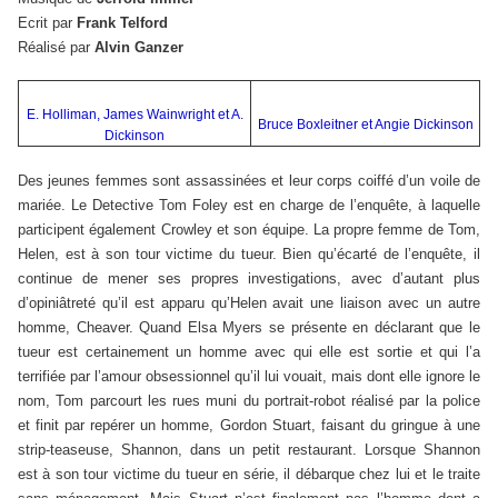
Ecrit par
Frank Telford
Réalisé par
Alvin Ganzer
E. Holliman, James Wainwright et A.
Bruce Boxleitner et Angie Dickinson
Dickinson
Des jeunes femmes sont assassinées et leur corps coiffé d’un voile de
mariée. Le Detective Tom Foley est en charge de l’enquête, à laquelle
participent également Crowley et son équipe. La propre femme de Tom,
Helen, est à son tour victime du tueur. Bien qu’écarté de l’enquête, il
continue de mener ses propres investigations, avec d’autant plus
d’opiniâtreté qu’il est apparu qu’Helen avait une liaison avec un autre
homme, Cheaver. Quand Elsa Myers se présente en déclarant que le
tueur est certainement un homme avec qui elle est sortie et qui l’a
terrifiée par l’amour obsessionnel qu’il lui vouait, mais dont elle ignore le
nom, Tom parcourt les rues muni du portrait-robot réalisé par la police
et finit par repérer un homme, Gordon Stuart, faisant du gringue à une
strip-teaseuse, Shannon, dans un petit restaurant. Lorsque Shannon
est à son tour victime du tueur en série, il débarque chez lui et le traite