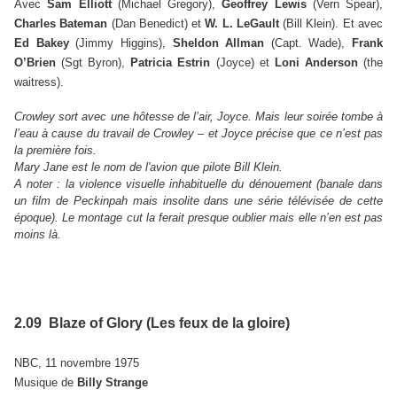
Avec
Sam Elliott
(Michael Gregory),
Geoffrey Lewis
(Vern Spear),
Charles Bateman
(Dan Benedict) et
W. L. LeGault
(Bill Klein). Et avec
Ed Bakey
(Jimmy Higgins),
Sheldon Allman
(Capt. Wade),
Frank
O’Brien
(Sgt Byron),
Patricia Estrin
(Joyce) et
Loni Anderson
(the
waitress).
Crowley sort avec une hôtesse de l’air, Joyce. Mais leur soirée tombe à
l’eau à cause du travail de Crowley – et Joyce précise que ce n’est pas
la première fois.
Mary Jane est le nom de l'avion que pilote Bill Klein.
A noter : la violence visuelle inhabituelle du dénouement (banale dans
un film de Peckinpah mais insolite dans une série télévisée de cette
époque). Le montage cut la ferait presque oublier mais elle n’en est pas
moins là.
2.09 Blaze of Glory (Les feux de la gloire)
NBC, 11 novembre 1975
Musique de
Billy Strange