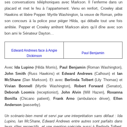
ses conversations téléphoniques avec Markson. Il l’enferme dans un
placard et met le feu à l’appartement. Venu en renfort, Crowley abat
Hawkins et libère Pepper. Myrtle Washington, la veuve de Roman, prête
son concours à la police pour piéger Hilda, qui déballe tout une fois
arrêtée. Pepper et Crowley arrêtent Markson alors qu’il dîne avec son
bon ami le Sénateur Dayton…
Edward Andrews face à Angie
Paul Benjamin
Dickinson
Avec
Ida Lupino
(Hilda Morris),
Paul Benjamin
(Roman Washington),
John Smith
(Russ Hawkins) et
Edward Andrews
(Calhoun) et
Ian
McShane
(Dan Markson). Et avec
Berlinda Tolbert
(Lily Thomas) et
Vivian Bonnell
(Myrtle Washington),
Robert Forward
(Senator),
Deborah Loomis
(receptionist),
John Alvin
(Will Hazen),
Roxanna
Bonilla
(Chicano patient),
Frank Arno
(ambulance driver),
Ellen
Anderson
(passerby).
Un scénario bien mené et servi par une interprétation sans défaut : Ida
Lupino, Ian McShane, Edward Andrews entre autres sont parfaits dans
leurs rôles respectifs, et une mention spéciale aussi à Berlinda Tolbert,