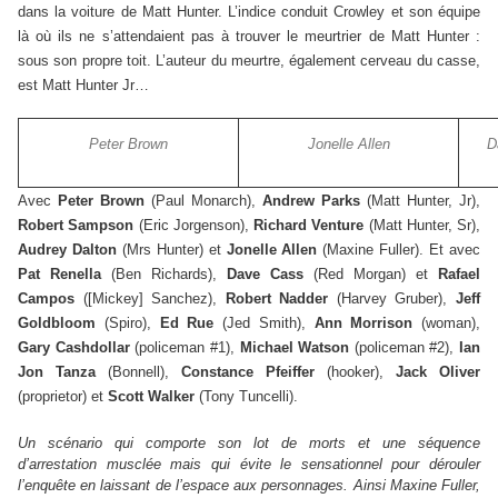
dans la voiture de Matt Hunter. L’indice conduit Crowley et son équipe
là où ils ne s’attendaient pas à trouver le meurtrier de Matt Hunter :
sous son propre toit. L’auteur du meurtre, également cerveau du casse,
est Matt Hunter Jr…
Peter Brown
Jonelle Allen
D
Avec
Peter Brown
(Paul Monarch),
Andrew Parks
(Matt Hunter, Jr),
Robert Sampson
(Eric Jorgenson),
Richard Venture
(Matt Hunter, Sr),
Audrey Dalton
(Mrs Hunter) et
Jonelle Allen
(Maxine Fuller). Et avec
Pat Renella
(Ben Richards),
Dave Cass
(Red Morgan) et
Rafael
Campos
([Mickey] Sanchez),
Robert Nadder
(Harvey Gruber),
Jeff
Goldbloom
(Spiro),
Ed Rue
(Jed Smith),
Ann Morrison
(woman),
Gary Cashdollar
(policeman #1),
Michael Watson
(policeman #2),
Ian
Jon Tanza
(Bonnell),
Constance Pfeiffer
(hooker),
Jack Oliver
(proprietor) et
Scott Walker
(Tony Tuncelli).
Un scénario qui comporte son lot de morts et une séquence
d’arrestation musclée mais qui évite le sensationnel pour dérouler
l’enquête en laissant de l’espace aux personnages. Ainsi Maxine Fuller,