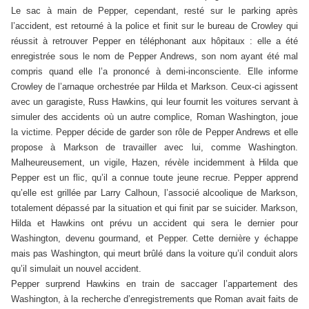
Le sac à main de Pepper, cependant, resté sur le parking après
l’accident, est retourné à la police et finit sur le bureau de Crowley qui
réussit à retrouver Pepper en téléphonant aux hôpitaux : elle a été
enregistrée sous le nom de Pepper Andrews, son nom ayant été mal
compris quand elle l’a prononcé à demi-inconsciente. Elle informe
Crowley de l’arnaque orchestrée par Hilda et Markson. Ceux-ci agissent
avec un garagiste, Russ Hawkins, qui leur fournit les voitures servant à
simuler des accidents où un autre complice, Roman Washington, joue
la victime. Pepper décide de garder son rôle de Pepper Andrews et elle
propose à Markson de travailler avec lui, comme Washington.
Malheureusement, un vigile, Hazen, révèle incidemment à Hilda que
Pepper est un flic, qu’il a connue toute jeune recrue. Pepper apprend
qu’elle est grillée par Larry Calhoun, l’associé alcoolique de Markson,
totalement dépassé par la situation et qui finit par se suicider. Markson,
Hilda et Hawkins ont prévu un accident qui sera le dernier pour
Washington, devenu gourmand, et Pepper. Cette dernière y échappe
mais pas Washington, qui meurt brûlé dans la voiture qu’il conduit alors
qu’il simulait un nouvel accident.
Pepper surprend Hawkins en train de saccager l’appartement des
Washington, à la recherche d’enregistrements que Roman avait faits de