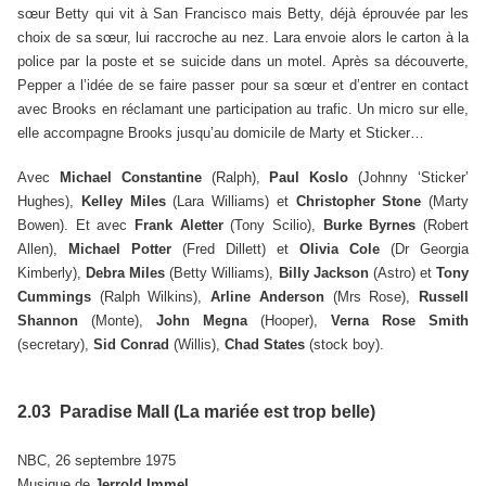
sœur Betty qui vit à San Francisco mais Betty, déjà éprouvée par les
choix de sa sœur, lui raccroche au nez. Lara envoie alors le carton à la
police par la poste et se suicide dans un motel. Après sa découverte,
Pepper a l’idée de se faire passer pour sa sœur et d’entrer en contact
avec Brooks en réclamant une participation au trafic. Un micro sur elle,
elle accompagne Brooks jusqu’au domicile de Marty et Sticker…
Avec
Michael Constantine
(Ralph),
Paul Koslo
(Johnny ‘Sticker’
Hughes),
Kelley Miles
(Lara Williams) et
Christopher Stone
(Marty
Bowen). Et avec
Frank Aletter
(Tony Scilio),
Burke Byrnes
(Robert
Allen),
Michael Potter
(Fred Dillett) et
Olivia Cole
(Dr Georgia
Kimberly),
Debra Miles
(Betty Williams),
Billy Jackson
(Astro) et
Tony
Cummings
(Ralph Wilkins),
Arline Anderson
(Mrs Rose),
Russell
Shannon
(Monte),
John Megna
(Hooper),
Verna Rose Smith
(secretary),
Sid Conrad
(Willis),
Chad States
(stock boy).
2.03 Paradise Mall (La mariée est trop belle)
NBC, 26 septembre 1975
Musique de
Jerrold Immel