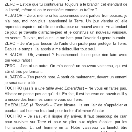
ZERO – Est-ce que tu continueras toujours à le brandir, cet étendard de
la liberté, même si on te considère comme un traître ?
ALBATOR – Zero, même si les apparences sont parfois trompeuses, je
n’ai pas, moi non plus, abandonné la Terre. Un jour viendra où elle
reprendra espoir et où elle se battra pour un nouvel avenir. En attendant
ce jour, je travaille d’arrache-pied et je construis un nouveau vaisseau
en secret. Tu vois, moi aussi je me bats pour l’avenir du genre humain.
ZERO – Je n’ai pas besoin de l’aide d’un pirate pour protéger la Terre.
Depuis le temps, j’ai appris à me débrouiller tout seul.
ALBATOR – Oh, vraiment ? Franchement, tu ne peux rien faire avec
ton vieux rafiot !
ZERO – J’en ai un autre. On m’a donné un nouveau vaisseau, qui est
sûr et très performant.
ALBATOR – J’en prends note. A partir de maintenant, devant un ennemi
je serai sans pitié.
TOCHIRO (
assis à une table avec Emeraldas
) – Ne vous en faites pas,
Albator ne pense pas ce qu’il dit. En fait, il est heureux de savoir qu’il y
a encore des hommes comme vous sur Terre.
EMERALDAS (
à Tochirô
) – C’est bizarre. Ils ont l’air de s’apprécier et
pourtant cet homme fera tout pour tenter d’éliminer Albator.
TOCHIRO – Je sais, et il risque d’y arriver. Il faut beaucoup de cran
pour survivre sur Terre et pour se plier aux règles établies par les
Humanoïdes. Et cet homme en a. Notre vaisseau va bientôt être