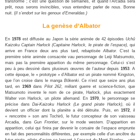
transformé ; c’est une question de semaines, et quand l’Arcadia sera
prêt, nous serons invincibles, vous entendrez parler de nous. Bonne
nuit. (
Il s’endort sur les genoux d’Emeraldas.)
La genèse d’Albator
En
1978
est diffusée au Japon la série animée de 42 épisodes
Uchû
Kaizoku Captain Harlock (Capitaine Harlock, le pirate de l’espace)
, qui
arrive en France deux ans plus tard, rebaptisée
Albator
. C’est la
première série animée consacrée vau personnage de Leiji Matsumoto,
mais pas la première apparition du même personnage. Celui-ci s’est
peu à peu dessiné dans plusieurs œuvres de l’auteur depuis
1953
. A
cette époque, le « prototype » d’Albator est un pirate nommé Kingston,
que l’on croise dans le manga
Bôkenki
. Ce n’est que seize ans plus
tard, en
1969
dans
Pilot 262
, mêlant guerre et science-fiction, que
Matsumoto invente le nom de ce pirate, Harlock, plus exactement
Walter von Harlock, un pilote allemand. En
1970
, le personnage se
précise dans
Dai-Kaizoku Harlock (Le grand pirate Harlock)
, où il
devient un officier dont la planète a été détruite. Puis, en
1972
, il
« rencontre » son ami Tochirô, le futur concepteur de son vaisseau
Arcadia, dans
Gun Frontier
, sur le mode western. D’apparition en
apparition, celui qui finira par devenir le corsaire de l’espace emprunte
en fait des personnalités différentes, par exemple celle d’un ancêtre du
futur pirate, pilote d’avion se lançant à l’assaut du Mont Stanley – une