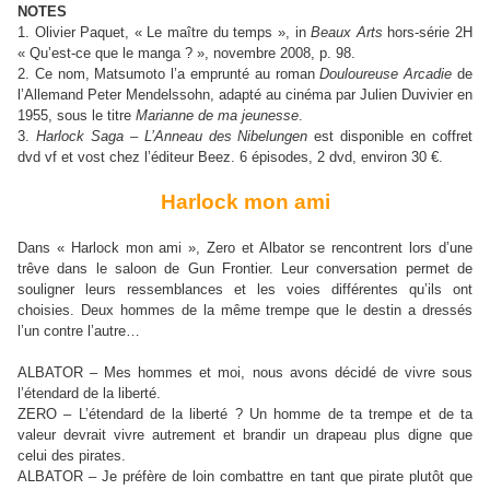
NOTES
1. Olivier Paquet, « Le maître du temps », in
Beaux Arts
hors-série 2H
« Qu’est-ce que le manga ? », novembre 2008, p. 98.
2. Ce nom, Matsumoto l’a emprunté au roman
Douloureuse Arcadie
de
l’Allemand Peter Mendelssohn, adapté au cinéma par Julien Duvivier en
1955, sous le titre
Marianne de ma jeunesse
.
3.
Harlock Saga – L’Anneau des Nibelungen
est disponible en coffret
dvd vf et vost chez l’éditeur Beez. 6 épisodes, 2 dvd, environ 30 €.
Harlock mon ami
Dans « Harlock mon ami », Zero et Albator se rencontrent lors d’une
trêve dans le saloon de Gun Frontier. Leur conversation permet de
souligner leurs ressemblances et les voies différentes qu’ils ont
choisies. Deux hommes de la même trempe que le destin a dressés
l’un contre l’autre…
ALBATOR – Mes hommes et moi, nous avons décidé de vivre sous
l’étendard de la liberté.
ZERO – L’étendard de la liberté ? Un homme de ta trempe et de ta
valeur devrait vivre autrement et brandir un drapeau plus digne que
celui des pirates.
ALBATOR – Je préfère de loin combattre en tant que pirate plutôt que