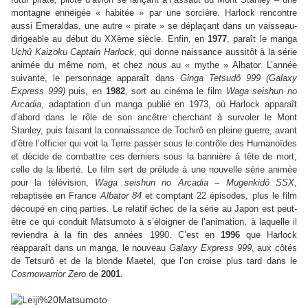
montagne enneigée « habitée » par une sorcière. Harlock rencontre
aussi Emeraldas, une autre « pirate » se déplaçant dans un vaisseau-
dirigeable au début du XXème siècle. Enfin, en
1977
, paraît le manga
Uchû Kaizoku Captain Harlock
, qui donne naissance aussitôt à la série
animée du même nom, et chez nous au « mythe » Albator. L’année
suivante, le personnage apparaît dans
Ginga Tetsudô 999 (Galaxy
Express 999)
puis, en
1982
, sort au cinéma le film
Waga seishun no
Arcadia
, adaptation d’un manga publié en 1973, où Harlock apparaît
d’abord dans le rôle de son ancêtre cherchant à survoler le Mont
Stanley, puis faisant la connaissance de Tochirô en pleine guerre, avant
d’être l’officier qui voit la Terre passer sous le contrôle des Humanoïdes
et décide de combattre ces derniers sous la bannière à tête de mort,
celle de la liberté. Le film sert de prélude à une nouvelle série animée
pour la télévision,
Waga seishun no Arcadia – Mugenkidô SSX
,
rebaptisée en France
Albator 84
et comptant 22 épisodes, plus le film
découpé en cinq parties. Le relatif échec de la série au Japon est peut-
être ce qui conduit Matsumoto à s’éloigner de l’animation, à laquelle il
reviendra à la fin des années 1990. C’est en
1996
que Harlock
réapparaît dans un manga, le nouveau
Galaxy Express 999
, aux côtés
de Tetsurô et de la blonde Maetel, que l’on croise plus tard dans le
Cosmowarrior Zero
de
2001
.