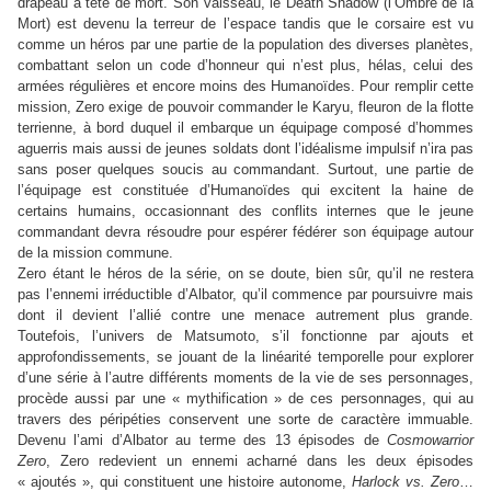
drapeau à tête de mort. Son vaisseau, le Death Shadow (l’Ombre de la
Mort) est devenu la terreur de l’espace tandis que le corsaire est vu
comme un héros par une partie de la population des diverses planètes,
combattant selon un code d’honneur qui n’est plus, hélas, celui des
armées régulières et encore moins des Humanoïdes. Pour remplir cette
mission, Zero exige de pouvoir commander le Karyu, fleuron de la flotte
terrienne, à bord duquel il embarque un équipage composé d’hommes
aguerris mais aussi de jeunes soldats dont l’idéalisme impulsif n’ira pas
sans poser quelques soucis au commandant. Surtout, une partie de
l’équipage est constituée d’Humanoïdes qui excitent la haine de
certains humains, occasionnant des conflits internes que le jeune
commandant devra résoudre pour espérer fédérer son équipage autour
de la mission commune.
Zero étant le héros de la série, on se doute, bien sûr, qu’il ne restera
pas l’ennemi irréductible d’Albator, qu’il commence par poursuivre mais
dont il devient l’allié contre une menace autrement plus grande.
Toutefois, l’univers de Matsumoto, s’il fonctionne par ajouts et
approfondissements, se jouant de la linéarité temporelle pour explorer
d’une série à l’autre différents moments de la vie de ses personnages,
procède aussi par une « mythification » de ces personnages, qui au
travers des péripéties conservent une sorte de caractère immuable.
Devenu l’ami d’Albator au terme des 13 épisodes de
Cosmowarrior
Zero
, Zero redevient un ennemi acharné dans les deux épisodes
« ajoutés », qui constituent une histoire autonome,
Harlock vs. Zero
…