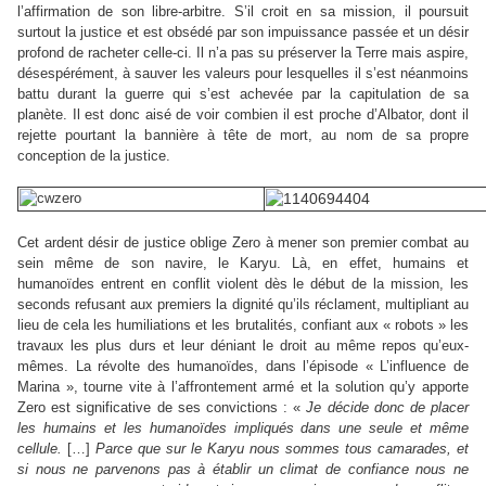
l’affirmation de son libre-arbitre. S’il croit en sa mission, il poursuit
surtout la justice et est obsédé par son impuissance passée et un désir
profond de racheter celle-ci. Il n’a pas su préserver la Terre mais aspire,
désespérément, à sauver les valeurs pour lesquelles il s’est néanmoins
battu durant la guerre qui s’est achevée par la capitulation de sa
planète. Il est donc aisé de voir combien il est proche d’Albator, dont il
rejette pourtant la bannière à tête de mort, au nom de sa propre
conception de la justice.
Cet ardent désir de justice oblige Zero à mener son premier combat au
sein même de son navire, le Karyu. Là, en effet, humains et
humanoïdes entrent en conflit violent dès le début de la mission, les
seconds refusant aux premiers la dignité qu’ils réclament, multipliant au
lieu de cela les humiliations et les brutalités, confiant aux « robots » les
travaux les plus durs et leur déniant le droit au même repos qu’eux-
mêmes. La révolte des humanoïdes, dans l’épisode « L’influence de
Marina », tourne vite à l’affrontement armé et la solution qu’y apporte
Zero est significative de ses convictions : «
Je décide donc de placer
les humains et les humanoïdes impliqués dans une seule et même
cellule.
[…]
Parce que sur le Karyu nous sommes tous camarades, et
si nous ne parvenons pas à établir un climat de confiance nous ne