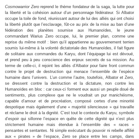
Cosmowarrior Zero
reprend le thème fondateur de la saga, la lutte pour
la liberté et la cohésion autour d’un personnage fédérateur. Si Albator
occupe la toile de fond, réunissant autour de lui des alliés qui ont choisi
la liberté plutôt que l’esclavage, fût-ce au prix de la mise au ban d’une
fédération des planètes soumise aux Humanoïdes, le jeune
commandant Warius Zero occupe, lui, le premier plan, comme une
reprise du même motif : bien qu’il appartienne au gouvernement terrien
soumis lui-même à la volonté dictatoriale des Humanoïdes, il fait figure
de solitaire aux commandes du Karyu, dont l’équipage lui est dévoué,
et prend peu à peu conscience des enjeux secrets de sa mission. Au
terme de celle-ci, il rejoint les alliés d’Albator pour faire front commun
contre le projet de destruction qui menace l’ensemble de l’espèce
humaine dans l’univers. L’un comme l’autre, toutefois, Albator et Zero,
se dressent contre la destruction et la dictature, non contre les
Humanoïdes en bloc : car ceux-ci forment eux aussi un peuple doué de
sentiments, plus complexe que ne le voudrait un pur manichéisme,
capable d’amour et de procréation, composé certes d’une minorité
despotique mais également d’une « majorité silencieuse » qui travaille
et réclame le droit à la dignité. C’est tout le contexte du Karyu, symbole
d’espoir qui sillonne l’espace en quête de cette dignité qui n’est plus
strictement humaine mais étendue à l’ensemble des « races »
pensantes et sentantes. Ni simple exécutant du pouvoir ni rebelle affilié
aux « pirates » de l’espace, Zero se place entre les camps, dans