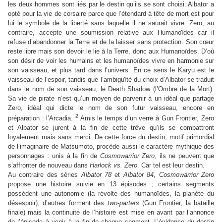
les deux hommes sont liés par le destin qu’ils se sont choisi. Albator a
opté pour la vie de corsaire parce que l’étendard à tête de mort est pour
lui le symbole de la liberté sans laquelle il ne saurait vivre. Zero, au
contraire, accepte une soumission relative aux Humanoïdes car il
refuse d’abandonner la Terre et de la laisser sans protection. Son cœur
reste libre mais son devoir le lie à la Terre, donc aux Humanoïdes. D’où
son désir de voir les humains et les humanoïdes vivre en harmonie sur
son vaisseau, et plus tard dans l’univers. En ce sens le Karyu est le
vaisseau de l’espoir, tandis que l’ambiguïté du choix d’Albator se traduit
dans le nom de son vaisseau, le Death Shadow (l’Ombre de la Mort).
Sa vie de pirate n’est qu’un moyen de parvenir à un idéal que partage
Zero, idéal qui dicte le nom de son futur vaisseau, encore en
2
préparation : l’Arcadia.
Amis le temps d’un verre à Gun Frontier, Zero
et Albator se jurent à la fin de cette trêve qu’ils se combattront
loyalement mais sans merci. De cette force du destin, motif primordial
de l’imaginaire de Matsumoto, procède aussi le caractère mythique des
personnages : unis à la fin de
Cosmowarrior Zero
, ils ne peuvent que
s’affronter de nouveau dans
Harlock vs. Zero
. Car tel est leur destin.
Au contraire des séries
Albator 78
et
Albator 84
,
Cosmowarrior Zero
propose une histoire suivie en 13 épisodes ; certains segments
possèdent une autonomie (la révolte des humanoïdes, la planète du
désespoir), d’autres forment des
two-parters
(Gun Frontier, la bataille
finale) mais la continuité de l’histoire est mise en avant par l’annonce
de l’épisode à venir à la fin de chaque segment. L’évidence du destin