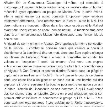
Albator 84
. Le Gouverneur Galactique lui-même, qui s’emploie à
« expurger » l’univers de toute vie humaine, se révèlera être un humain
mécanisé ayant appartenu au peuple de Marina. Ainsi la série évite-t-
elle le manichéisme qui aurait consisté à opposer deux espèces
totalement différentes, l’une représentant le Bien et l’autre le Mal. Les
deux notions se trouvent mêlées dans les deux espèces et le Mal est
avant tout une question de choix, non de nature. Le manichéisme cède
donc à un humanisme que Matsumoto développe dans l’ensemble de
son œuvre.
A l’égard de son « ennemi » Albator, Zero applique la même conception
de la justice. Il combat le corsaire parce que celui-ci a choisi la
dissidence et la bannière à tête de mort, alors que Zero espère changer
les choses de l’intérieur. Mais il entend le combattre sans trahir les
valeurs en lesquelles il croit. Là encore, c’est vers ses propres
subordonnés que se tourne sa colère lorsqu’ils font fi du code d’honneur
en vigueur à Gun Frontier et tentent d’attirer Albator dans un piège en
capturant son meilleur ami Tochirô : ils ont passé le cou de ce dernier
dans une corde liée à un gibet et on posé sur lui une bombe qui doit
exploser s’il ouvre seulement la bouche pour mettre en garde son ami
le pirate. Témoin de l’inconduite de ses hommes, à qui il avait donné
des consignes sans ambiguïté, Zero s’en prend physiquement à son
premier officier Ishikura et admoneste le groupe qui l’a suivi. «
Etes-
vous vraiment mes hommes ? Les soldats de la Flotte Indépendante,