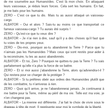
de me soumettre aux Humanoïdes. C’est là mon choix. En attaquant
leurs vaisseaux, je réduis leurs forces. Cela sert les humains. En fait,
je me bats pour les humains.
ZERO – C’est ce que tu dis. Mais tu as aussi attaqué un vaisseau-
cargo.
ALBATOR – Oui et alors ? Sais-tu au moins ce que transportait ce
fameux vaisseau-cargo ? Tu aurais été surpris !
ZERO – Qu’est-ce que tu veux dire ?
ALBATOR – Je n’ai rien à dire, sauf qu’il y a des choses qu’il faut que
tu voies de tes propres yeux.
ZERO – Dis-moi, pourquoi as-tu abandonné la Terre ? Parce que tu
n’aimais pas les Humanoïdes ? Mais ceux qui sont restés pour aider à
la reconstruire, tu les as aussi abandonnés.
ALBATOR – Et toi, Zero ? Pourquoi ne quittes-tu pas la Terre ? Tu sais
parfaitement qu’elle n’a plus la force de se battre.
ZERO – Et si moi aussi j’abandonne la Terre, alors qu’adviendra-t-il ?
Qui restera pour se charger de la protéger ?
ALBATOR – Si tu préfères obéir aux ordres des Humanoïdes plutôt que
de les combattre, tu n’arriveras à rien.
ZERO – Quoi qu’il arrive, je ne l’abandonnerai jamais. Je continuerai à
me battre pour la Terre, même au péril de ma vie. Telle est ma voie, je
n’en changerai pas.
ALBATOR – La mienne est différente. J’ai fait le choix de vivre sous le
drapeau à tête de mort. Il représente pour moi le symbole de la liberté.