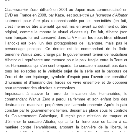
Cosmowarrior Zero
, diffusé en 2001 au Japon mais commercialisé en
DVD en France en 2008, par Kaze, est sous-titré
La jeunesse d’Albator
justement pour être plus reconnaissable par les non-initiés (en fait,
c’est même ce titre alternatif qui est mis en avant au détriment du titre
original, comme le montre le visuel ci-dessus). De fait, Albator (son
nom français lui est conservé dans la VF mais les sous-titres utilisent
Harlock) est bien l’un des protagonistes de l’aventure, mais pas le
personnage principal. Ce dernier est le commandant de la flotte
terrienne Warius Zero, chargé par le gouvernement terrien de neutraliser
Albator qui représente une menace pour la paix fragile entre la Terre et
les Humanoïdes qui s’en sont emparés. Le corsaire n’apparaît pas dans
tous les épisodes et le véritable sujet de la série est le parcours de
Zero et de son équipage, symbole d’espoir pour l’avenir car constitué
d’humains et d’humanoïdes forcés de vivre ensemble et de coopérer
pour remporter des victoires successives.
Impuissant à sauver la Terre de l’invasion des Humanoïdes, le
commandant Warius Zero a perdu sa femme et son enfant lors des
destructions massives perpétrées par l’armada ennemie. Après la paix
conclue par le gouvernement terrien, désormais placé sous le contrôle
du Gouvernement Galactique, il reçoit pour mission de traquer et
d’éliminer le corsaire Albator, qui a fui la Terre pour se battre à sa
manière contre l’envahisseur, arborant la bannière de la liberté, le