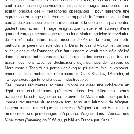
peut alors être soulignée visuellement par des images récurrentes – on
écrirait presque des « métaphores obsédantes » pour reprendre une
expression en usage en littérature. Le rappel de la femme et de l’enfant
perdus de Zero rappelle que la rédemption et la quête de la paix perdue
guident ses actes ; l’image énigmatique (visuelle et sonore) d’une
goutte d’eau, qui accompagne tout au long Marina, anticipe la révélation
de sa véritable nature mais aussi le
finale
de la série, où cette
particularité jouera un rôle décisif. Dans le cas d’Albator et de ses
alliés, c’est plutôt l’annonce d’un futur encore à venir mais déjà réalisé
dans les séries antérieures qui trace le destin des personnages tout en
tissant des liens avec les déclinaisons déjà connues de l’univers de
Matsumoto : Tochirô en particulier évoque plusieurs fois le vaisseau
encore en construction qui remplacera le Death Shadow, l’Arcadia, et
l’alliage secret qui le rendra quasi indestructible.
Ces images récurrentes et cette volonté de créer une cohérence en
dépit des contradictions présentes dans les différentes séries
trahissent le côté wagnérien de l’œuvre de Matsumoto, puisque les
images récurrentes du mangaka font écho aux leitmotiv de Wagner.
L’auteur a ainsi revendiqué l’influence de Wagner sur son Harlock et a
même mêlé ses personnages à l’opéra de Wagner dans
L’Anneau des
3
Nibelungen (Nibelung no Yubiwa)
, publié en France par Kana.