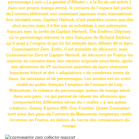
personnage (
voir « La genèse d’Albator » à la fin de cet article
)
dans son propre manga animé, le corsaire de l’espace fait partie
de l’univers télévisuel non seulement japonais mais international.
Son véritable nom, Captain Harlock, n’est peut-être connu que des
plus accros mais il a fini par se substituer à son patronyme
français avec la sortie de
Captain Herlock, The Endless Odyssey
,
où le personnage retrouve la voix française de Richard Darbois
qu’il avait à l’origine et qui lui fut enlevée dans
Albator 84
et dans
Cosmowarrior Zero
. Enfin, il est possible de découvrir, avec
Cosmowarrior Zero
et
Captain Herlock
, de découvrir en France les
exploits du corsaire dans leur version originale sous-titrée, après
des décennies de VF exclusives assorties de leurs chansons
françaises kitsch et des « adaptations » de nombreux noms de
lieux, de vaisseaux et de personnages. Les années ont en outre
révélé au public français l’ampleur de l’univers de Leiji
Matsumoto, le créateur du personnage, auteur de manga adulé
dans son pays : ce qui permet de relever les allusions que
comportent les différentes séries du « maître » à ses autres
créations.
Galaxy Express 999, Gun Frontier, Queen Emeraldas
sont ainsi des pans de l’univers de Matsumoto longtemps restés
inconnus en France, en dehors du cercle des connaisseurs du
manga.