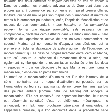
pourrons pas nous entraider et risquer nos vies en cas de conflit.
»
Dans ce combat, les premiers adversaires de Zero sont donc ses
propres pairs, à commencer par son jeune et impulsif premier officier,
Ishikura, qui ne dissimule pas son mépris des humanoïdes et mettra du
temps à le surmonter pour adopter, enfin, l’esprit de réconciliation et de
respect de son commandant. «
Les humains et les humanoïdes
peuvent former une équipe formidable, s’ils essaient de se
comprendre
», déclarera Zero à Albator dans « Harlock mon ami ». Zero
bénéficie de l’approbation active de son nouveau commandant en
second, Marina, qui non contente d’appuyer ses décisions est la
première à réclamer davantage de justice au sein de l’équipage. Le
rapprochement qui se dessine progressivement entre Zero et Marina,
outre qu’il assure la présence du romantisme dans la série, est
également symbolique de la réconciliation souhaitée entre les deux
« espèces » : car on découvre vite que Marina est une humaine
mécanisée, c’est-à-dire en partie humanoïde.
Le motif de la mécanisation d’humains est l’un des leitmotiv de la
série : contraints par le risque d’extinction ou poussés par les
Humanoïdes ou leurs sympathisants, de nombreux humains, parfois
des peuples entiers (comme celui de Marina) ont accepté la
mécanisation. S’ils ont conservé une apparence humaine, leur corps
est désormais constitué d’eau et d’éléments mécaniques. Ils
annoncent, en fait, une prochaine génération d’humanoïdes, à
l’apparence humaine, que l’on découvrait dans la précédente série