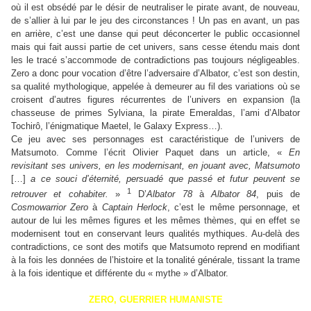
où il est obsédé par le désir de neutraliser le pirate avant, de nouveau,
de s’allier à lui par le jeu des circonstances ! Un pas en avant, un pas
en arrière, c’est une danse qui peut déconcerter le public occasionnel
mais qui fait aussi partie de cet univers, sans cesse étendu mais dont
les le tracé s’accommode de contradictions pas toujours négligeables.
Zero a donc pour vocation d’être l’adversaire d’Albator, c’est son destin,
sa qualité mythologique, appelée à demeurer au fil des variations où se
croisent d’autres figures récurrentes de l’univers en expansion (la
chasseuse de primes Sylviana, la pirate Emeraldas, l’ami d’Albator
Tochirô, l’énigmatique Maetel, le Galaxy Express…).
Ce jeu avec ses personnages est caractéristique de l’univers de
Matsumoto. Comme l’écrit Olivier Paquet dans un article, «
En
revisitant ses univers, en les modernisant, en jouant avec, Matsumoto
[…]
a ce souci d’éternité, persuadé que passé et futur peuvent se
1
retrouver et cohabiter.
»
D’
Albator 78
à
Albator 84
, puis de
Cosmowarrior Zero
à
Captain Herlock
, c’est le même personnage, et
autour de lui les mêmes figures et les mêmes thèmes, qui en effet se
modernisent tout en conservant leurs qualités mythiques. Au-delà des
contradictions, ce sont des motifs que Matsumoto reprend en modifiant
à la fois les données de l’histoire et la tonalité générale, tissant la trame
à la fois identique et différente du « mythe » d’Albator.
ZERO, GUERRIER HUMANISTE