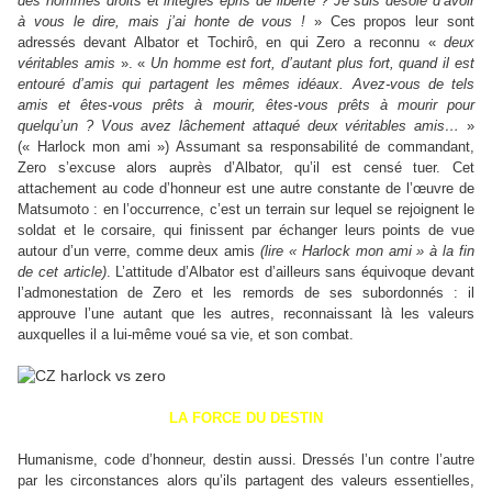
des hommes droits et intègres épris de liberté ? Je suis désolé d’avoir
à vous le dire, mais j’ai honte de vous !
» Ces propos leur sont
adressés devant Albator et Tochirô, en qui Zero a reconnu «
deux
véritables amis
». «
Un homme est fort, d’autant plus fort, quand il est
entouré d’amis qui partagent les mêmes idéaux. Avez-vous de tels
amis et êtes-vous prêts à mourir, êtes-vous prêts à mourir pour
quelqu’un ? Vous avez lâchement attaqué deux véritables amis…
»
(« Harlock mon ami ») Assumant sa responsabilité de commandant,
Zero s’excuse alors auprès d’Albator, qu’il est censé tuer. Cet
attachement au code d’honneur est une autre constante de l’œuvre de
Matsumoto : en l’occurrence, c’est un terrain sur lequel se rejoignent le
soldat et le corsaire, qui finissent par échanger leurs points de vue
autour d’un verre, comme deux amis
(lire « Harlock mon ami » à la fin
de cet article)
. L’attitude d’Albator est d’ailleurs sans équivoque devant
l’admonestation de Zero et les remords de ses subordonnés : il
approuve l’une autant que les autres, reconnaissant là les valeurs
auxquelles il a lui-même voué sa vie, et son combat.
LA FORCE DU DESTIN
Humanisme, code d’honneur, destin aussi. Dressés l’un contre l’autre
par les circonstances alors qu’ils partagent des valeurs essentielles,