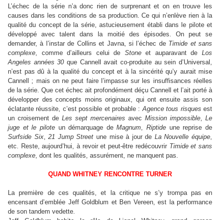
L’échec de la série n’a donc rien de surprenant et on en trouve les
causes dans les conditions de sa production. Ce qui n’enlève rien à la
qualité du concept de la série, astucieusement établi dans le pilote et
développé avec talent dans la moitié des épisodes. On peut se
demander, à l’instar de Collins et Javna, si l’échec de
Timide et sans
complexe
, comme d’ailleurs celui de
Stone
et auparavant de
Los
Angeles années 30
que Cannell avait co-produite au sein d’Universal,
n’est pas dû à la qualité du concept et à la sincérité qu’y aurait mise
Cannell ; mais on ne peut faire l’impasse sur les insuffisances réelles
de la série. Que cet échec ait profondément déçu Cannell et l’ait porté à
développer des concepts moins originaux, qui ont ensuite assis son
éclatante réussite, c’est possible et probable :
Agence tous risques
est
un croisement de
Les sept mercenaires
avec
Mission impossible
,
Le
juge et le pilote
un démarquage de
Magnum
,
Riptide
une reprise de
Surfside Six
,
21 Jump Street
une mise à jour de
La Nouvelle équipe
,
etc. Reste, aujourd’hui, à revoir et peut-être redécouvrir
Timide et sans
complexe
, dont les qualités, assurément, ne manquent pas.
QUAND WHITNEY RENCONTRE TURNER
La première de ces qualités, et la critique ne s’y trompa pas en
encensant d’emblée Jeff Goldblum et Ben Vereen, est la performance
de son tandem vedette.