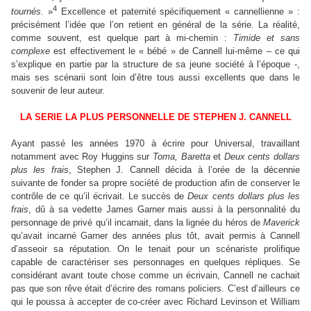
4
tournés.
»
Excellence et paternité spécifiquement « cannellienne » :
précisément l’idée que l’on retient en général de la série. La réalité,
comme souvent, est quelque part à mi-chemin :
Timide et sans
complexe
est effectivement le « bébé » de Cannell lui-même – ce qui
s’explique en partie par la structure de sa jeune société à l’époque -,
mais ses scénarii sont loin d’être tous aussi excellents que dans le
souvenir de leur auteur.
LA SERIE LA PLUS PERSONNELLE DE STEPHEN J. CANNELL
Ayant passé les années 1970 à écrire pour Universal, travaillant
notamment avec Roy Huggins sur
Toma, Baretta
et
Deux cents dollars
plus les frais
, Stephen J. Cannell décida à l’orée de la décennie
suivante de fonder sa propre société de production afin de conserver le
contrôle de ce qu’il écrivait. Le succès de
Deux cents dollars plus les
frais
, dû à sa vedette James Garner mais aussi à la personnalité du
personnage de privé qu’il incarnait, dans la lignée du héros de
Maverick
qu’avait incarné Garner des années plus tôt, avait permis à Cannell
d’asseoir sa réputation. On le tenait pour un scénariste prolifique
capable de caractériser ses personnages en quelques répliques. Se
considérant avant toute chose comme un écrivain, Cannell ne cachait
pas que son rêve était d’écrire des romans policiers. C’est d’ailleurs ce
qui le poussa à accepter de co-créer avec Richard Levinson et William