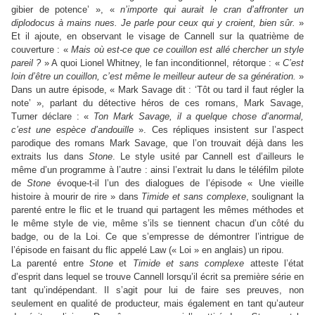
gibier de potence’ », «
n’importe qui aurait le cran d’affronter un
diplodocus à mains nues. Je parle pour ceux qui y croient, bien sûr.
»
Et il ajoute, en observant le visage de Cannell sur la quatrième de
couverture : «
Mais où est-ce que ce couillon est allé chercher un style
pareil ?
» A quoi Lionel Whitney, le fan inconditionnel, rétorque : «
C’est
loin d’être un couillon, c’est même le meilleur auteur de sa génération.
»
Dans un autre épisode, « Mark Savage dit : ‘Tôt ou tard il faut régler la
note’ », parlant du détective héros de ces romans, Mark Savage,
Turner déclare : «
Ton Mark Savage, il a quelque chose d’anormal,
c’est une espèce d’andouille
». Ces répliques insistent sur l’aspect
parodique des romans Mark Savage, que l’on trouvait déjà dans les
extraits lus dans
Stone
. Le style usité par Cannell est d’ailleurs le
même d’un programme à l’autre : ainsi l’extrait lu dans le téléfilm pilote
de
Stone
évoque-t-il l’un des dialogues de l’épisode « Une vieille
histoire à mourir de rire » dans
Timide et sans complexe
, soulignant la
parenté entre le flic et le truand qui partagent les mêmes méthodes et
le même style de vie, même s’ils se tiennent chacun d’un côté du
badge, ou de la Loi. Ce que s’empresse de démontrer l’intrigue de
l’épisode en faisant du flic appelé Law (« Loi » en anglais) un ripou.
La parenté entre
Stone
et
Timide et sans complexe
atteste l’état
d’esprit dans lequel se trouve Cannell lorsqu’il écrit sa première série en
tant qu’indépendant. Il s’agit pour lui de faire ses preuves, non
seulement en qualité de producteur, mais également en tant qu’auteur