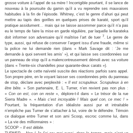
grosse voiture à l’appel de sa mère ! Incorrigible pourtant, il se lance de
nouveau à la poursuite du gamin qu’il a vu reprendre ses mauvaises
habitudes à la fin de l’épisode. Whitney, c’est le genre d’ahuri qui peut
mettre au tapis des gorilles en quelques prises de karaté, sport qu’il
pratique assidument… mais qui se laisse assommer parce qu’il n’a pas
eu le temps de faire la mise en garde régulière, par laquelle le karateka
7
doit informer son adversaire qu’il maîtrise l’art de tuer
. Le genre de
type, aussi, qui refuse de conserver l’argent issu d’une fraude, même si
la police ne lui demande rien (dans « Mark Savage dit : ‘Je me
demande à quoi servent les amis’ »), et qui laisse ses coordonnées sur
un panneau de stop qu’il a malencontreusement démoli avec sa voiture
(dans « Trente-six chandelles pour quarante-deux carats »).
Le spectacle de cette naïveté suscite des réactions parfois sans appel.
Son propre père, en le voyant laisser ses coordonnées près du panneau
de stop, déclare avec perplexité : «
Il est scrupuleux. Scrupuleux à en
être bête.
» Son partenaire, E. L. Turner, n’en revient pas non plus :
«
Con on est, con on reste
», déplore-t-il dans « Le trésor de la rue
Sierra Madre ». «
Mais c’est incroyable ! Mais quel con, ce mec !
»
Pourtant, la fréquentation d’un idéaliste aussi pur et intraitable
n’empêche pas Turner de s’attacher à lui, voire de le défendre. Témoin
ce dialogue entre Turner et son ami Scoop, escroc comme lui, dans
« La vie des millionnaires » :
SCOOP –
Il est débile.