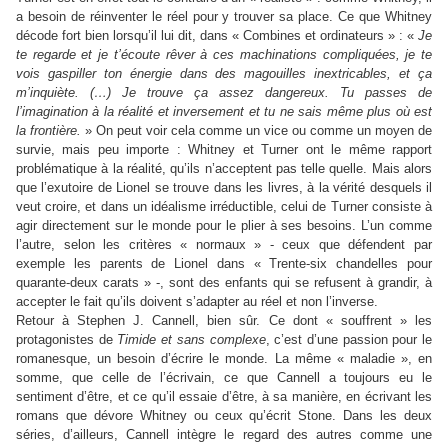
a besoin de réinventer le réel pour y trouver sa place. Ce que Whitney
décode fort bien lorsqu’il lui dit, dans « Combines et ordinateurs » : «
Je
te regarde et je t’écoute rêver à ces machinations compliquées, je te
vois gaspiller ton énergie dans des magouilles inextricables, et ça
m’inquiète. (…) Je trouve ça assez dangereux. Tu passes de
l’imagination à la réalité et inversement et tu ne sais même plus où est
la frontière.
» On peut voir cela comme un vice ou comme un moyen de
survie, mais peu importe : Whitney et Turner ont le même rapport
problématique à la réalité, qu’ils n’acceptent pas telle quelle. Mais alors
que l’exutoire de Lionel se trouve dans les livres, à la vérité desquels il
veut croire, et dans un idéalisme irréductible, celui de Turner consiste à
agir directement sur le monde pour le plier à ses besoins. L’un comme
l’autre, selon les critères « normaux » - ceux que défendent par
exemple les parents de Lionel dans « Trente-six chandelles pour
quarante-deux carats » -, sont des enfants qui se refusent à grandir, à
accepter le fait qu’ils doivent s’adapter au réel et non l’inverse.
Retour à Stephen J. Cannell, bien sûr. Ce dont « souffrent » les
protagonistes de
Timide et sans complexe
, c’est d’une passion pour le
romanesque, un besoin d’écrire le monde. La même « maladie », en
somme, que celle de l’écrivain, ce que Cannell a toujours eu le
sentiment d’être, et ce qu’il essaie d’être, à sa manière, en écrivant les
romans que dévore Whitney ou ceux qu’écrit Stone. Dans les deux
séries, d’ailleurs, Cannell intègre le regard des autres comme une