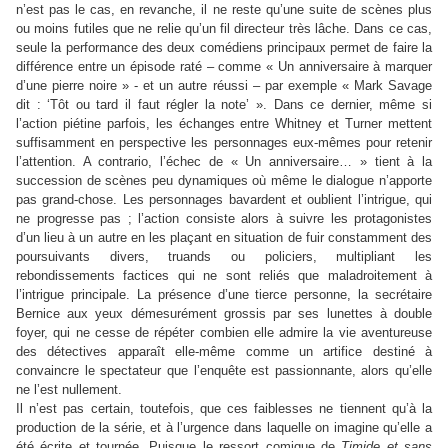
n’est pas le cas, en revanche, il ne reste qu’une suite de scènes plus
ou moins futiles que ne relie qu’un fil directeur très lâche. Dans ce cas,
seule la performance des deux comédiens principaux permet de faire la
différence entre un épisode raté – comme « Un anniversaire à marquer
d’une pierre noire » - et un autre réussi – par exemple « Mark Savage
dit : ‘Tôt ou tard il faut régler la note’ ». Dans ce dernier, même si
l’action piétine parfois, les échanges entre Whitney et Turner mettent
suffisamment en perspective les personnages eux-mêmes pour retenir
l’attention. A contrario, l’échec de « Un anniversaire… » tient à la
succession de scènes peu dynamiques où même le dialogue n’apporte
pas grand-chose. Les personnages bavardent et oublient l’intrigue, qui
ne progresse pas ; l’action consiste alors à suivre les protagonistes
d’un lieu à un autre en les plaçant en situation de fuir constamment des
poursuivants divers, truands ou policiers, multipliant les
rebondissements factices qui ne sont reliés que maladroitement à
l’intrigue principale. La présence d’une tierce personne, la secrétaire
Bernice aux yeux démesurément grossis par ses lunettes à double
foyer, qui ne cesse de répéter combien elle admire la vie aventureuse
des détectives apparaît elle-même comme un artifice destiné à
convaincre le spectateur que l’enquête est passionnante, alors qu’elle
ne l’est nullement.
Il n’est pas certain, toutefois, que ces faiblesses ne tiennent qu’à la
production de la série, et à l’urgence dans laquelle on imagine qu’elle a
été écrite et tournée. Puisque le ressort comique de
Timide et sans