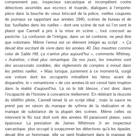
comprennent pas, inspecteur sarcastique et incompétent contre
détectives assimilés aux escrocs et truands, dialogues à l’emporte-
pièce dans la bouche du vieux briscard de la police, vieilles coupures
de journaux se rapportant aux années 1940, scènes de bureau et de
bar, fusillades dans les ruelles – dont une scène de nuit où l’on sent le
plaisir que Cannell a pris à la mise en scène -, tout concourt au
pastiche. La confusion de l’intrigue, dans un tel contexte, ne peut être
que volontaire. Même l’ennui est un élément intégré au script : «
Ça
devait être excitant de vivre dans les années 40. Des meurtres comme
celui de Sable Hill, ça n’arrive plus aujourd’hui
», commente Whitney.
«
Autrefois, c’était plus romantique. De nos jours, les meurtres sont
des assassinats sordides, des règlements de comptes à minuit dans
les petites ruelles.
» Mais lorsque, justement à ce moment-là, surgit
une voiture dont les occupants mitraillent les héros avant de
disparaître, le « romantisme » de ces années-là est censé faire irruption
dans la réalité d’aujourd’hui. Là où le bât blesse, c’est donc dans
l’incapacité de l’histoire à convaincre réellement. En réitérant la réussite
du téléfilm pilote, Cannell tenait là un script idéal ; mais la sauce ne
prend pas en raison du manque de rythme de la réalisation et du
manque de substance de la plupart des scènes. Même celles où
intervient le flic tout droit sorti des années 40 paraissent plates, sans
épaisseur. La prestation de James Whitmore Jr en inspecteur
sarcastique, plus occupé à soupçonner les détectives qu’à les épauler,
devait être un hommage, elle se perd finalement dans le manque de