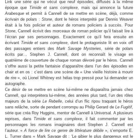
Link une série qui ne vécut que neuf épisodes, diffusés à la même
époque que
Timide et sans complexe
, mais qui annonce la future
Arabesque
et permit à Cannell de se mettre en scène, déjà, comme
écrivain de polars :
Stone
, dont le héros interprété par Dennis Weaver
était à la fois policier et auteur de romans policiers à succès. Pour
Stone
, Cannell écrivit des morceaux de roman policier qu’il faisait lire à
l’écran par ses personnages. Exactement ce qu’il fera ensuite en
écrivant
Timide et sans complexe
, dont le protagoniste lit en voix off
des passages entiers des
Mark Savage Mysteries
, série de polars
écrits par… Stephen J. Cannell, dont on reconnaît le visage en
quatrième de couverture de chaque roman dévoré par le héros. Cannell
s’offre aussi la petite fantaisie d’apparaître dans l’un des épisodes en
chair et en os : c’est dans une scène de « Une vieille histoire à mourir
de rire », où Lionel Whitney est hélas trop pressé pour lui demander un
autographe.
Ce désir de se mettre en scène lui-même ne disparaîtra jamais chez
Cannell, qui interprètera lui-même, des années plus tard, l’un des rôles
majeurs de la série
Le Rebelle
, celui d’un flic ripou traquant le héros
sans relâche, sorte de pendant corrompu au Philip Gerard de
Le Fugitif
,
série que créa Roy Huggins, mentor de Cannell à Universal. A plusieurs
reprises, dans
Timide et sans complexe
, il fait commenter par les
personnages les romans imaginaires dont Stephen J. Cannell est
l’auteur. «
A force de lire ce genre de littérature débile
», s’emporte E.
L. Turner dans « Mark Savage dit : ‘Le gibier le plus dangereux est le