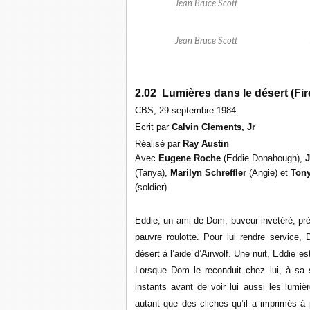
Jean Bruce Scott
Jean Bruce Scott
2.02 Lumières dans le désert (Fi
CBS, 29 septembre 1984
Ecrit par
Calvin Clements, Jr
Réalisé par
Ray Austin
Avec
Eugene Roche
(Eddie Donahough),
(Tanya),
Marilyn Schreffler
(Angie) et
Ton
(soldier)
Eddie, un ami de Dom, buveur invétéré, prét
pauvre roulotte. Pour lui rendre service,
désert à l’aide d’Airwolf. Une nuit, Eddie es
Lorsque Dom le reconduit chez lui, à sa sor
instants avant de voir lui aussi les lumi
autant que des clichés qu’il a imprimés à 