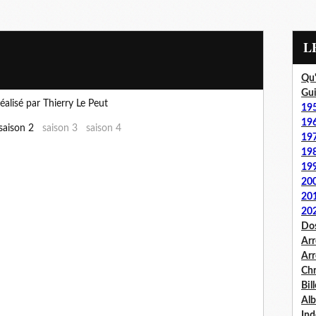
Qu'
Gui
éalisé par Thierry Le Peut
19
19
aison 2
saison 3
saison 4
19
19
19
20
20
20
Dos
Arr
Arr
Chr
Bil
Al
Ind