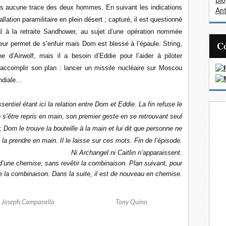
Bl
ais aucune trace des deux hommes. En suivant les indications
Ant
llation paramilitaire en plein désert ; capturé, il est questionné
al à la retraite Sandhower, au sujet d’une opération nommée
eur permet de s’enfuir mais Dom est blessé à l’épaule. String,
e d’Airwolf, mais il a besoin d’Eddie pour l’aider à piloter
’accomplir son plan : lancer un missile nucléaire sur Moscou
ondiale…
sentiel étant ici la relation entre Dom et Eddie. La fin refuse le
de s’être repris en main, son premier geste en se retrouvant seul
; Dom le trouve la bouteille à la main et lui dit que personne ne
t la prendre en main. Il le laisse sur ces mots. Fin de l’épisode.
Ni Archangel ni Caitlin n’apparaissent.
’une chemise, sans revêtir la combinaison. Plan suivant, pour
rte la combinaison. Dans la suite, il est de nouveau en chemise.
Joseph Campanella
Tony Quinn