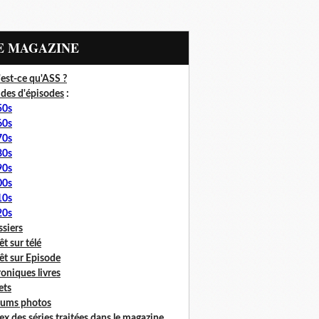
LE MAGAZINE
est-ce qu'ASS ?
des d'épisodes
:
50s
60s
70s
80s
90s
00s
10s
20s
siers
êt sur télé
êt sur Episode
oniques livres
lets
bums photos
ex des séries traitées dans le magazine