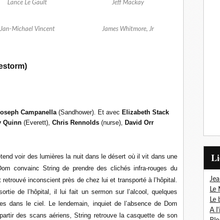
Lance Le Gault
Jeff Mackay
Jan-Michael Vincent
James Whitmore, Jr
restorm)
Joseph Campanella
(Sandhower). Et avec
Elizabeth Stack
y Quinn
(Everett),
Chris Rennolds
(nurse),
David Orr
L
end voir des lumières la nuit dans le désert où il vit dans une
 Dom convainc String de prendre des clichés infra-rouges du
Jea
t retrouvé inconscient près de chez lui et transporté à l’hôpital.
Le 
tie de l’hôpital, il lui fait un sermon sur l’alcool, quelques
Le 
ères dans le ciel. Le lendemain, inquiet de l’absence de Dom
A l
partir des scans aériens, String retrouve la casquette de son