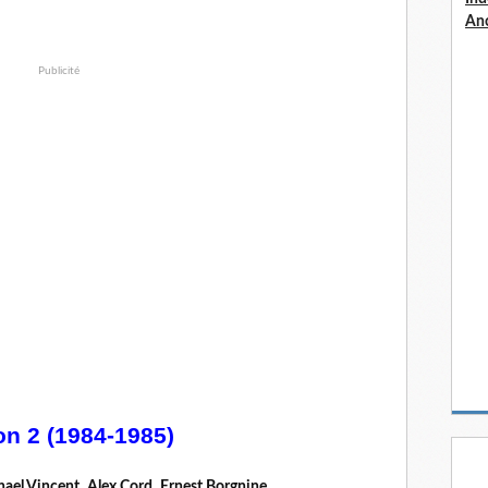
An
Publicité
on 2 (1984-1985)
hael Vincent
,
Alex Cord
,
Ernest Borgnine