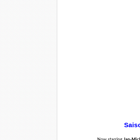
Sais
Now starring
Jan-Mic