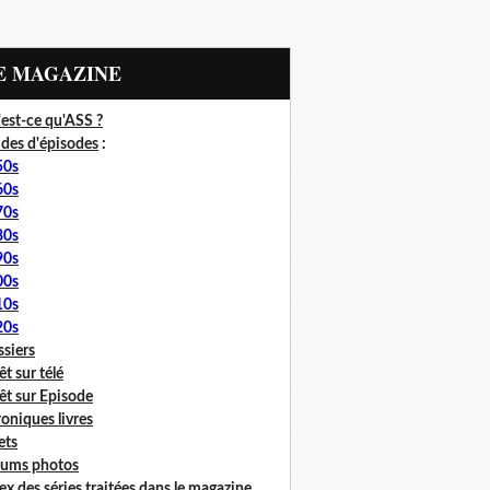
LE MAGAZINE
est-ce qu'ASS ?
des d'épisodes
:
50s
60s
70s
80s
90s
00s
10s
20s
siers
êt sur télé
êt sur Episode
oniques livres
lets
bums photos
ex des séries traitées dans le magazine