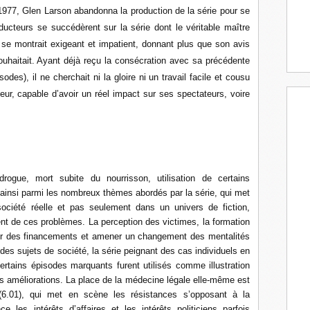
1977, Glen Larson abandonna la production de la série pour se
oducteurs se succédèrent sur la série dont le véritable maître
e montrait exigeant et impatient, donnant plus que son avis
 souhaitait. Ayant déjà reçu la consécration avec sa précédente
des), il ne cherchait ni la gloire ni un travail facile et cousu
ueur, capable d’avoir un réel impact sur ses spectateurs, voire
drogue, mort subite du nourrisson, utilisation de certains
 ainsi parmi les nombreux thèmes abordés par la série, qui met
société réelle et pas seulement dans un univers de fiction,
ent de ces problèmes. La perception des victimes, la formation
enir des financements et amener un changement des mentalités
des sujets de société, la série peignant des cas individuels en
Certains épisodes marquants furent utilisés comme illustration
 améliorations. La place de la médecine légale elle-même est
6.01), qui met en scène les résistances s’opposant à la
 les intérêts d’affaires et les intérêts politiciens parfois