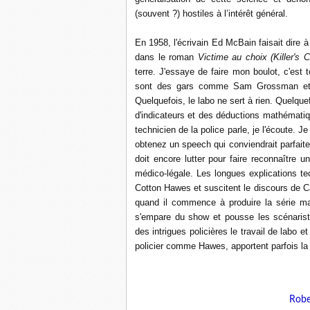
(souvent ?) hostiles à l’intérêt général.
En 1958, l'écrivain Ed McBain faisait dire à
dans le roman
Victime au choix (Killer's 
terre. J'essaye de faire mon boulot, c'est t
sont des gars comme Sam Grossman et se
Quelquefois, le labo ne sert à rien. Quelqu
d'indicateurs et des déductions mathématique
technicien de la police parle, je l'écoute
obtenez un speech qui conviendrait parfai
doit encore lutter pour faire reconnaître 
médico-légale. Les longues explications t
Cotton Hawes et suscitent le discours de C
quand il commence à produire la série ma
s'empare du show et pousse les scénarist
des intrigues policières le travail de labo e
policier comme Hawes, apportent parfois la
Robe