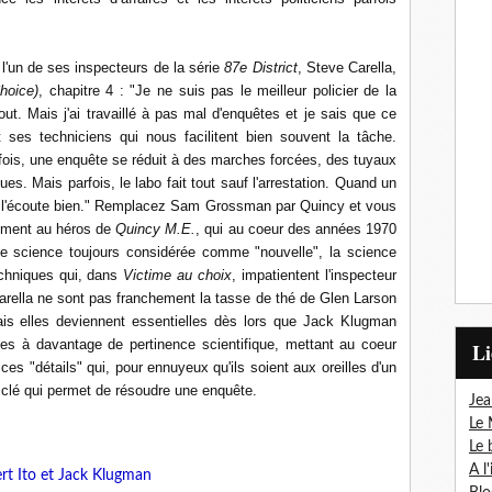
 l'un de ses inspecteurs de la série
87e District
, Steve Carella,
Choice)
, chapitre 4 : "Je ne suis pas le meilleur policier de la
out. Mais j'ai travaillé à pas mal d'enquêtes et je sais que ce
s techniciens qui nous facilitent bien souvent la tâche.
efois, une enquête se réduit à des marches forcées, des tuyaux
s. Mais parfois, le labo fait tout sauf l'arrestation. Quand un
. Je l'écoute bien." Remplacez Sam Grossman par Quincy et vous
tement au héros de
Quincy M.E.
, qui au coeur des années 1970
une science toujours considérée comme "nouvelle", la science
echniques qui, dans
Victime au choix
, impatientent l'inspecteur
arella ne sont pas franchement la tasse de thé de Glen Larson
is elles deviennent essentielles dès lors que Jack Klugman
es à davantage de pertinence scientifique, mettant au coeur
L
t ces "détails" qui, pour ennuyeux qu'ils soient aux oreilles d'un
 clé qui permet de résoudre une enquête.
Jea
Le 
Le 
A l
rt Ito et Jack Klugman