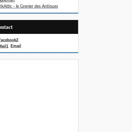
oggieman
ikAttic - le Grenier des Antiques
Contact
Email