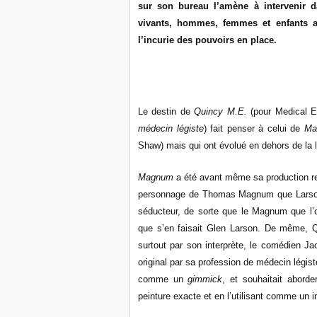
sur son bureau l’amène à intervenir d
vivants, hommes, femmes et enfants af
l’incurie des pouvoirs en place.
Le destin de
Quincy M.E.
(pour Medical 
médecin légiste
) fait penser à celui de
M
Shaw) mais qui ont évolué en dehors de la li
Magnum
a été avant même sa production rep
personnage de Thomas Magnum que Larson 
séducteur, de sorte que le Magnum que l’o
que s’en faisait Glen Larson. De même, Qu
surtout par son interprète, le comédien Ja
original par sa profession de médecin légi
comme un
gimmick
, et souhaitait abord
peinture exacte et en l’utilisant comme un 