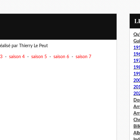
Qu'
Gui
éalisé par Thierry Le Peut
19
19
 3
-
saison 4
-
saison 5
-
saison 6
-
saison 7
19
19
19
20
20
20
Dos
Arr
Arr
Chr
Bil
Al
Ind