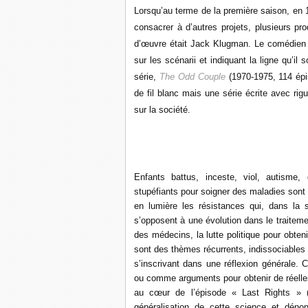
Lorsqu’au terme de la première saison, en 
consacrer à d’autres projets, plusieurs pr
d’œuvre était Jack Klugman. Le comédien s
sur les scénarii et indiquant la ligne qu’il
série,
The Odd Couple
(1970-1975, 114 épiso
de fil blanc mais une série écrite avec rig
sur la société.
Enfants battus, inceste, viol, autisme, 
stupéfiants pour soigner des maladies sont
en lumière les résistances qui, dans la 
s’opposent à une évolution dans le traitem
des médecins, la lutte politique pour obt
sont des thèmes récurrents, indissociables 
s’inscrivant dans une réflexion générale. 
ou comme arguments pour obtenir de réelles
au cœur de l’épisode « Last Rights » (
généralisation de cette science et dénonce