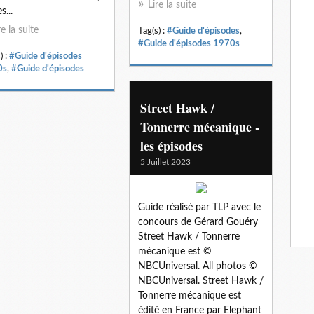
Lire la suite
s...
re la suite
Tag(s) :
#Guide d'épisodes
,
#Guide d'épisodes 1970s
) :
#Guide d'épisodes
0s
,
#Guide d'épisodes
Street Hawk /
Tonnerre mécanique -
les épisodes
5 Juillet 2023
Guide réalisé par TLP avec le
concours de Gérard Gouéry
Street Hawk / Tonnerre
mécanique est ©
NBCUniversal. All photos ©
NBCUniversal. Street Hawk /
Tonnerre mécanique est
édité en France par Elephant