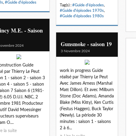
0s
,
#Guide d'épisodes
Tag(s) :
#Guide d'épisodes
,
#Guide d'épisodes 1970s
,
#Guide d'épisodes 1980s
ncy M.E. - Saison
Gunsmoke - saison 19
Novembre 2024
3 Novembre 2024
onstruction Guide
work in progress Guide
isé par Thierry Le Peut
réalisé par Thierry Le Peut
on 1 - saison 2 - saison 3
Avec James Arness (Marshal
ison 4 - saison 5 - saison
Matt Dillon). Et avec Milburn
saison 7 Saison 6 (1981-
Stone (Doc Adams), Amanda
) 6.05 D.U.I. NBC, 2
Blake (Miss Kitty), Ken Curtis
embre 1981 Producteur
(Festus Haggen), Buck Taylor
utif David Moessinger
(Newly). La période 30
ucteurs superviseurs
minutes : saison 1 - saisons
iam O....
2 à 6...
re la suite