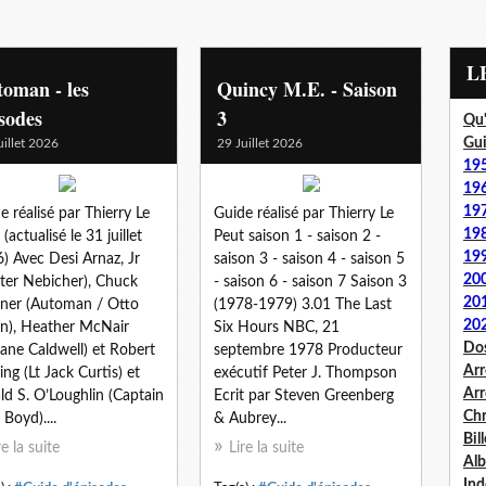
oman - les
Quincy M.E. - Saison
sodes
3
Qu'
Gui
uillet 2026
29 Juillet 2026
19
19
19
e réalisé par Thierry Le
Guide réalisé par Thierry Le
19
(actualisé le 31 juillet
Peut saison 1 - saison 2 -
19
) Avec Desi Arnaz, Jr
saison 3 - saison 4 - saison 5
20
ter Nebicher), Chuck
- saison 6 - saison 7 Saison 3
20
ner (Automan / Otto
(1978-1979) 3.01 The Last
20
), Heather McNair
Six Hours NBC, 21
Dos
ane Caldwell) et Robert
septembre 1978 Producteur
Arr
ing (Lt Jack Curtis) et
exécutif Peter J. Thompson
Arr
ld S. O’Loughlin (Captain
Ecrit par Steven Greenberg
Chr
 Boyd)....
& Aubrey...
Bil
re la suite
Lire la suite
Al
Ind