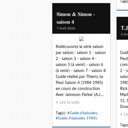
Tag(s
Simon & Simon -
saison 4
T.J
7 Avril 2026
2 Av
Redécouvrez la série saison
par saison : saison 1 - saison
Guid
2 - saison 3 - saison 4 -
Peut
saison 5 (à venir) - saison 6
comp
(à venir) - saison 7 - saison 8
2 - 
Guide réalisé par Thierry Le
sais
Peut Saison 4 (1984-1985)
1985
en cours de construction
Rick
Avec Jameson Parker (A.J....
Mark
15, 
Lire la suite
Down
Tag(s) :
#Guide d'épisodes
,
Li
#Guide d'épisodes 1980s
Tag(s