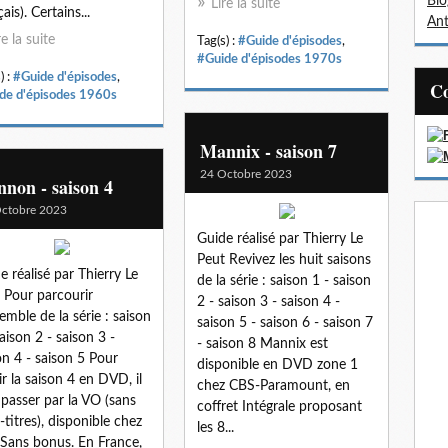
Bl
Lire la suite
ais). Certains...
Ant
re la suite
Tag(s) :
#Guide d'épisodes
,
#Guide d'épisodes 1970s
) :
#Guide d'épisodes
,
de d'épisodes 1960s
Mannix - saison 7
24 Octobre 2023
non - saison 4
ctobre 2023
Guide réalisé par Thierry Le
Peut Revivez les huit saisons
e réalisé par Thierry Le
de la série : saison 1 - saison
 Pour parcourir
2 - saison 3 - saison 4 -
semble de la série : saison
saison 5 - saison 6 - saison 7
saison 2 - saison 3 -
- saison 8 Mannix est
on 4 - saison 5 Pour
disponible en DVD zone 1
ir la saison 4 en DVD, il
chez CBS-Paramount, en
 passer par la VO (sans
coffret Intégrale proposant
-titres), disponible chez
les 8...
 Sans bonus. En France,