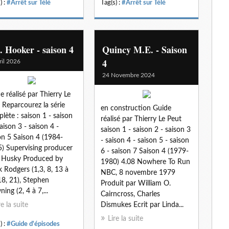
) :
#Arrêt sur Télé
Tag(s) :
#Arrêt sur Télé
. Hooker - saison 4
Quincy M.E. - Saison
4
ril 2026
24 Novembre 2024
e réalisé par Thierry Le
 Reparcourez la série
en construction Guide
lète : saison 1 - saison
réalisé par Thierry Le Peut
saison 3 - saison 4 -
saison 1 - saison 2 - saison 3
on 5 Saison 4 (1984-
- saison 4 - saison 5 - saison
) Supervising producer
6 - saison 7 Saison 4 (1979-
 Husky Produced by
1980) 4.08 Nowhere To Run
 Rodgers (1,3, 8, 13 à
NBC, 8 novembre 1979
18, 21), Stephen
Produit par William O.
ing (2, 4 à 7,...
Cairncross, Charles
re la suite
Dismukes Ecrit par Linda...
Lire la suite
) :
#Guide d'épisodes