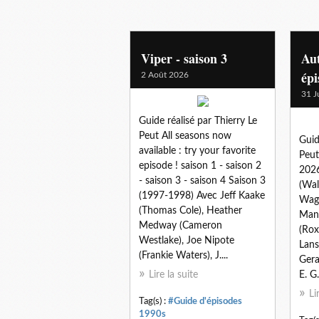
Viper - saison 3
Aut
épi
2 Août 2026
31 J
Guide réalisé par Thierry Le
Peut All seasons now
Guid
available : try your favorite
Peut 
episode ! saison 1 - saison 2
2026
- saison 3 - saison 4 Saison 3
(Wal
(1997-1998) Avec Jeff Kaake
Wag
(Thomas Cole), Heather
Mann
Medway (Cameron
(Rox
Westlake), Joe Nipote
Lans
(Frankie Waters), J....
Gera
Lire la suite
E. G.
Li
Tag(s) :
#Guide d'épisodes
1990s