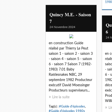
198
Quincy M.E. - Saison
7
Qui
24 Novembre 2024
6
24 
en construction Guide
réalisé par Thierry Le Peut
saison 1 - saison 2 - saison 3
en c
- saison 4 - saison 5 - saison
réal
6 - saison 7 Saison 7 (1982-
sais
1983) 7.01 Baby
- sa
Rattlesnakes NBC, 29
6 - 
septembre 1982 Producteur
1982
exécutif David Moessinger
déc
Producteurs superviseurs...
exéc
Prod
Lire la suite
Will
Tag(s) :
#Guide d'épisodes
,
Li
#Guide d'épisodes 1980s