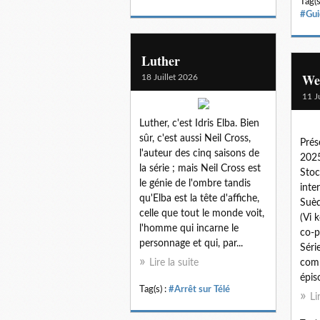
Tag(s
#Gui
Luther
We
18 Juillet 2026
11 J
Luther, c'est Idris Elba. Bien
sûr, c'est aussi Neil Cross,
Prés
l'auteur des cinq saisons de
2025
la série ; mais Neil Cross est
Stoc
le génie de l'ombre tandis
inte
qu'Elba est la tête d'affiche,
Suèd
celle que tout le monde voit,
(Vi 
l'homme qui incarne le
co-p
personnage et qui, par...
Séri
Lire la suite
comp
épis
Tag(s) :
#Arrêt sur Télé
Li