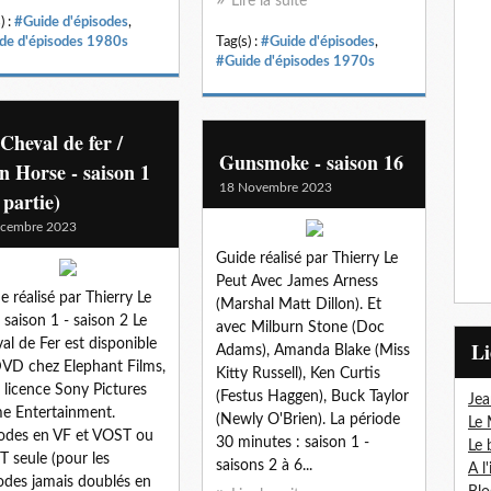
Lire la suite
) :
#Guide d'épisodes
,
de d'épisodes 1980s
Tag(s) :
#Guide d'épisodes
,
#Guide d'épisodes 1970s
Cheval de fer /
Gunsmoke - saison 16
n Horse - saison 1
18 Novembre 2023
 partie)
écembre 2023
Guide réalisé par Thierry Le
Peut Avec James Arness
e réalisé par Thierry Le
(Marshal Matt Dillon). Et
 saison 1 - saison 2 Le
avec Milburn Stone (Doc
al de Fer est disponible
L
Adams), Amanda Blake (Miss
VD chez Elephant Films,
Kitty Russell), Ken Curtis
 licence Sony Pictures
(Festus Haggen), Buck Taylor
Jea
 Entertainment.
(Newly O'Brien). La période
Le 
odes en VF et VOST ou
30 minutes : saison 1 -
Le 
 seule (pour les
saisons 2 à 6...
A l
odes jamais doublés en