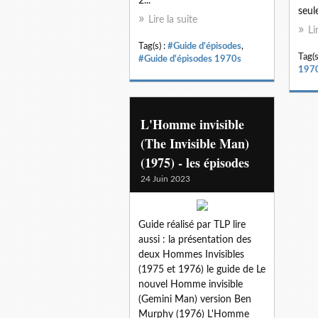
2...
seule
Lire la suite
Li
Tag(s) :
#Guide d'épisodes
,
Tag(s
#Guide d'épisodes 1970s
197
L'Homme invisible
(The Invisible Man)
(1975) - les épisodes
24 Juin 2023
Guide réalisé par TLP lire
aussi : la présentation des
deux Hommes Invisibles
(1975 et 1976) le guide de Le
nouvel Homme invisible
(Gemini Man) version Ben
Murphy (1976) L'Homme