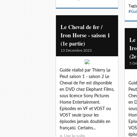
Tag(s
#Gui
Le Cheval de fer /
Iron Horse - saison 1
Le 
(1e partie)
Iro
13 Décembre 2023
(2e
5 D
Guide réalisé par Thierry Le
Peut saison 1 - saison 2 Le
Cheval de Fer est disponible
Guid
en DVD chez Elephant Films,
Peut
sous licence Sony Pictures
Chev
Home Entertainment.
en D
Episodes en VF et VOST ou
sous
VOST seule (pour les
Home
épisodes jamais doublés en
Epis
français). Certains...
VOST
épis
Lire la suite