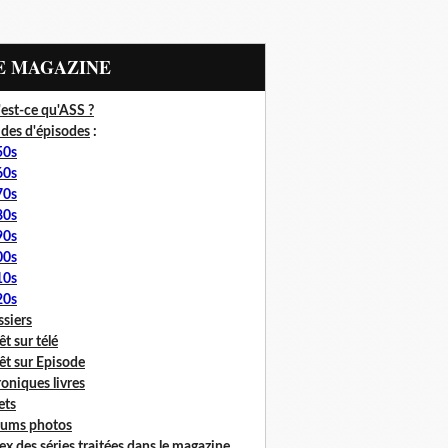
LE MAGAZINE
est-ce qu'ASS ?
des d'épisodes
:
50s
60s
70s
80s
90s
00s
10s
20s
siers
êt sur télé
êt sur Episode
oniques livres
lets
bums photos
ex des séries traitées dans le magazine