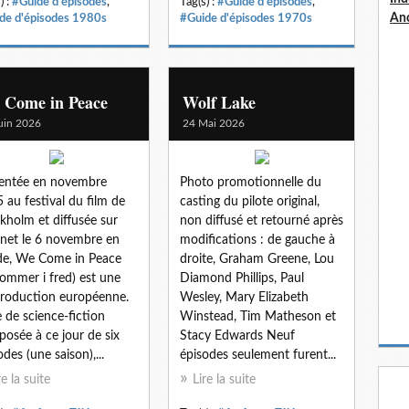
) :
#Guide d'épisodes
,
Tag(s) :
#Guide d'épisodes
,
An
de d'épisodes 1980s
#Guide d'épisodes 1970s
 Come in Peace
Wolf Lake
uin 2026
24 Mai 2026
entée en novembre
Photo promotionnelle du
 au festival du film de
casting du pilote original,
kholm et diffusée sur
non diffusé et retourné après
rnet le 6 novembre en
modifications : de gauche à
e, We Come in Peace
droite, Graham Greene, Lou
kommer i fred) est une
Diamond Phillips, Paul
roduction européenne.
Wesley, Mary Elizabeth
e de science-fiction
Winstead, Tim Matheson et
osée à ce jour de six
Stacy Edwards Neuf
odes (une saison),...
épisodes seulement furent...
re la suite
Lire la suite