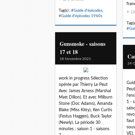
franç
Tag(s) :
#Guide d'épisodes
,
Li
#Guide d'épisodes 1960s
Tag(s
#Gui
Gunsmoke - saisons
17 et 18
Can
18 Novembre 2023
24 O
work in progress Sélection
Guid
opérée par Thierry Le Peut
Peut
Avec James Arness (Marshal
l'en
Matt Dillon). Et avec Milburn
1 - 
Stone (Doc Adams), Amanda
sais
Blake (Miss Kitty), Ken Curtis
revo
(Festus Haggen), Buck Taylor
faut
(Newly). La période 30
sous
minutes : saison 1 - saisons
VEI.