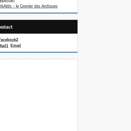
oggieman
ikAttic - le Grenier des Antiques
Contact
Email